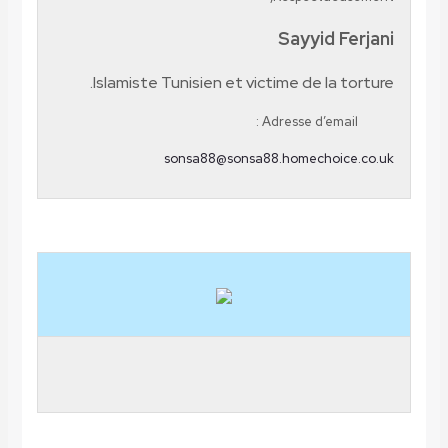
Sayyid F
Islamiste Tunisien et victime de la t
Adresse d’email
sonsa88@sonsa88.homechoic