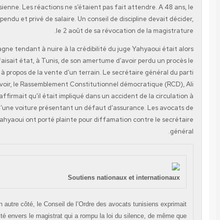
justice tunisienne. Les réactions ne s’étaient pas fait attendre. A 48
juge était suspendu et privé de salaire. Un conseil de discipline devait 
le 2 août de sa révocation de la magis
Une campagne tendant à nuire à la crédibilité du juge Yahyaoui éta
lancée. On faisait état, à Tunis, de son amertume d’avoir perdu un p
concernant à propos de la vente d’un terrain. Le secrétaire général 
au pouvoir, le Rassemblement Constitutionnel démocratique (R
Chaouch, affirmait qu’il était impliqué dans un accident de la circu
bord d’une voiture présentant un défaut d’assurance. Les av
Mokhtar Yahyaoui ont porté plainte pour diffamation contre le se
Soutiens nationaux et internation
Mais, d’un autre côté, le Conseil de l’Ordre des avocats tunisiens exp
sa solidarité envers le magistrat qui a rompu la loi du silence, de mê