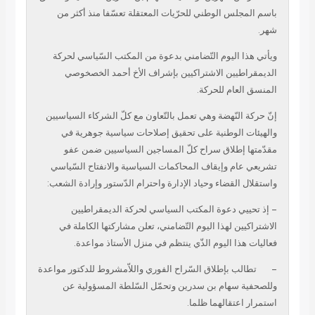
لس الوطني للحرّيات المعتقلة تعسّفا منذ أكثر من
 اليوم التّضامني بدعوة من المكتب السّياسي لحركة
طيين الاشتراكيين بإشراف الأخ أحمد الخصخوصي
عام للحركة.
النّهضة وهي تعمل بالتّعاون مع كلّ الشركاء السياسيين
 الوطنية على تحقيق إصلاحات سياسية جوهرية في
 إطلاق سراح كلّ المساجين السياسيين ضمن عفو
ام وإيقاف المحاكمات السياسية والانفتاح السّياسي
القضاء وحياد الإدارة واحترام الدّستور وإرادة الشعب:
يي دعوة المكتب السياسي لحركة الديمقراطيين
ين لهذا اليوم التّضامني، تعلن مشاركتها الكاملة في
ذا اليوم الذّي ينتظم في منزل الأستاذ مواعدة.
ب بإطلاق السّراح الفوري واللاّمشروط للدكتور مواعدة
 سهام بن سدرين وتحمّل السّلطة المسؤولية عن
عتقالهما ظلما.