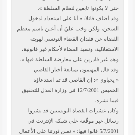
يكونوا تابعين لنظام السلطة ».
ف قائلا: « أنا على استعداد لدخول
 ولكن وَجَب عليّ أن أعلن باسم معظم
 عن فقدان القضاء التونسي لهويته
الية، وتنفيذ القضاة لأحكام غير قانونية،
ر قادرين على معارضة السلطة فيها ».
 المهتمون بمتابعة أخبار القاضي
وي »: إن القاضي قد تم استدعاؤه
الخميس 12/7/2001 في وزارة العدل للتحقيق
شره.
شرات القضاة التونسيين قد نشروا
غير موقّعة على شبكة الإنترنت في
5/7/2001 قالوا فيها: « نعلن ثورتنا على الأعمال