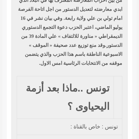
احزاب المعارضة المعترف بها في البلاد الذي
ارضته لتعديل الدستور من اجل اتاحة الفرصة
امام تولي بن علي ولاية رابعة. وفي بيان نشر في 16
لماضي، اعتبر الحزب دعوة التجمع الدستوري
الديمقراطي « مناورة للالتفاف » علي المادة 39 من
.وقد منع توزيع عدد صحيفة « الموقف »
ية الناطقة باسم هذا الحزب والذي يتضمن
ن الانتخابات الرئاسية امس الاول.
ونس ..ماذا بعد أزمة
ليحياوى ؟
: خاص بالقناة :