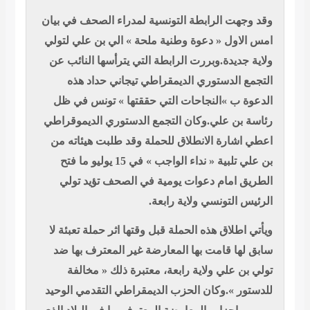
ت الرابطة التونسية لمدراء الصحف في بيان
ول « دعوة وطنية ملحة » الي بن علي لتولي
ديدة.وبررت الرابطة التي يترأسها النائب عن
الدستوري الديمقراطي تيجاني حداد هذه
ب »النجاحات التي حققتها » تونس في ظل
ن علي.وكان التجمع الدستوري الديموقراطي
ارة الانطلاق للحملة وقد طلبت هيئاته من
بن علي تلبية « نداء الواجب » في 15 يوليو ما فتح
امام دعوات يومية في الصحف تؤيد تولي
لتونسي ولاية رابعة.
لاق هذه الحملة قبل وقتها اثر حملة تعبئة لا
ا قامت بها المعارضة غير المعترف بها ضد
 علي ولاية رابعة، معتبرة ذلك « مخالفة
 ».وكان الحزب الديمقراطي التقدمي الوحيد