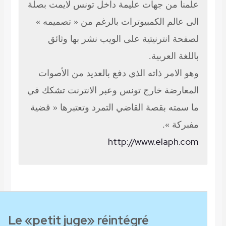
من جهات عليمة داخل تونس لايمت بصلة
لم الكمبيوترات بالرغم من « تصميمه »
نترنيتية على الويب نشر بها وثائق
لعربية.
مر ذاته الذي دفع بالعديد من الأصوات
ضة خارج تونس وعبر الانترنت تشكك في
ه بقصة القاضي التمرد وتعتبرها « قضية
 ».
http://www.ela
Le «petit juge» réintégré