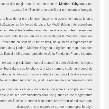
l’Association des magistrats. Le site internet de
Mokhtar Yahyaou
censuré en Tunisie et accueilli sur un hébergeur fra
En effet, le bras de fer entre le «petit juge» et le gouvernement tuni
largement dépassé les frontières du pays. Le Medel (Magistrats eur
pour la démocratie et les libertés) avait demandé aux autorités tunis
d’abandonner sans délai les poursuites et de réintégrer le magistrat da
fonctions au nom de l’Etat de droit, de la liberté d’express
l’indépendance de la justice. Mokhtar Yahyaoui a également reçu le s
de Danielle Mitterrand, présidente de la Fondation France-Lib
Sans que l’on sache précisément ce qui a entraîné cette décision, le 
été réintégré dans ses fonctions à la 10e chambre civile au tribu
première instance de Tunis, son salaire rétabli et le conseil de discipli
devait statuer sur son cas, jeudi, a été annulé à la dernière m
Le juge Yahyaoui voit dans ce recul du pouvoir une prise en compte au
partielle de ses revendications pour une justice et une magist
indépendantes en Tunisie. Il entend bien poursuivre l’effort afin d’ouvr
discussion «transparente» sur ce thème dans le