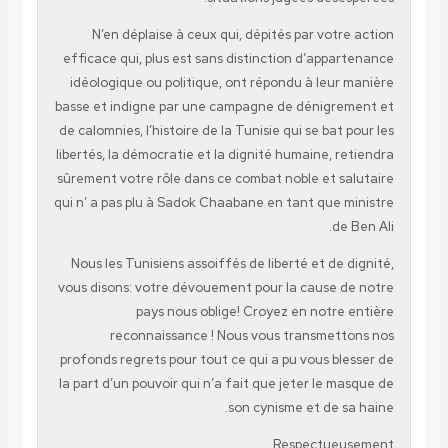
N’en déplaise à ceux qui, dépités par votr
efficace qui, plus est sans distinction d’appa
idéologique ou politique, ont répondu à leur
basse et indigne par une campagne de dénigre
de calomnies, l’histoire de la Tunisie qui se bat
libertés, la démocratie et la dignité humaine, r
sûrement votre rôle dans ce combat noble et s
qui n’ a pas plu à Sadok Chaabane en tant que 
de
Nous les Tunisiens assoiffés de liberté et de 
vous disons: votre dévouement pour la cause 
pays nous oblige! Croyez en notre
reconnaissance ! Nous vous transmet
profonds regrets pour tout ce qui a pu vous bl
la part d’un pouvoir qui n’a fait que jeter le m
son cynisme et de s
Respectueu