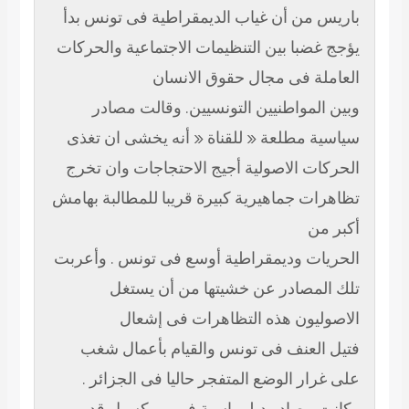
من أن غياب الديمقراطية فى تونس بدأ
با بين التنظيمات الاجتماعية والحركات
ة فى مجال حقوق الانسان
مواطنيين التونسيين. وقالت مصادر
 مطلعة « للقناة « أنه يخشى ان تغذى
ت الاصولية أجيج الاحتجاجات وان تخرج
ت جماهيرية كبيرة قريبا للمطالبة بهامش
ن
ت وديمقراطية أوسع فى تونس . وأعربت
مصادر عن خشيتها من أن يستغل
يون هذه التظاهرات فى إشعال
لعنف فى تونس والقيام بأعمال شغب
ر الوضع المتفجر حاليا فى الجزائر .
مصادر دبلوماسية فى بروكسيل قد