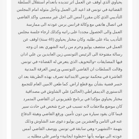
ذي اوقف عن العمل اثر تنديده بانعدام استقلال السلطة
 في تونس قد اعيد الى العمل وتأجل مثوله امام المجلس
 الذي كان مقررا أمس الى اجل غير مسمى. واكد القاضي
 هاتفي مع وكالة فرانس برس عودته الى ممارسة
لى الحصول مجددا على راتبه وكذلك ارجاء جلسة مجلس
التأديب بناء على طلبه. وكان مختار يحياوي (48 سنة) اوقف عن
 منتصف يوليو وحرم من راتبه الشهري بعد ان وجه
توحة الى الرئيس التونسي زين العابدين بن علي ادان
ضايقات «والتخويف الذي يتعرض له القضاة» في تونس.
سلطات ان القاضي التونسي ورئيس الغرفة المدنية
في محكمة تونس الابتدائية تصرف بهذه الطريقة بعد ان
 بشأن بيع قطع اراض. كما طعن الامين العام للتجمع
 الديمقراطي (الحاكم) علي الشاوش في مصداقية
اوي مؤكدا في برنامج تلفيزيوني ان القاضي المتمرد
 ملاحقات لانه تسبب في جرح شخص في حادث سير
يقود سيارة من دون تأمين. ورفع القاضي وهيئة الدفاع
لثامن والعشرين من يوليو دعوى ضد الشاوش وذلك
لتشهير» وهي سابقة في تونس. ووصف القاضي أمس
 مهامه بأنها «خطوة ايجابية» واصر على مطلبه بـ