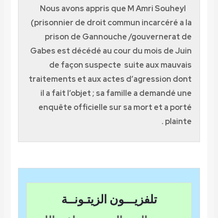
Nous avons appris que M Amri So
(prisonnier de droit commun incarcér
prison de Gannouche /gouverne
Gabes est décédé au cour du mois d
de façon suspecte suite aux m
traitements et aux actes d’agressio
il a fait l’objet ; sa famille a dema
enquête officielle sur sa mort et 
p
تلفزيـــون الزيتـونــة