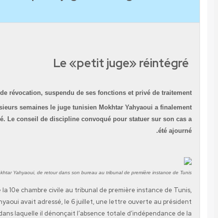
Le «petit juge» réint
Menacé de révocation, suspendu de ses fonctions et privé de tr
pendant plusieurs semaines le juge tunisien Mokhtar Yahyaoui a fi
été réintégré. Le conseil de discipline convoqué pour statuer sur s
été
Le juge Mokhtar Yahyaoui, de retour dans son bureau au tribunal de première instance
Président de la 10e chambre civile au tribunal de première instance d
Mokhtar Yahyaoui avait adressé, le 6 juillet, une lettre ouverte au p
Ben Ali, dans laquelle il dénonçait l’absence totale d’indépendan