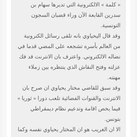
» الالكترونية التي تديرها سهام بن
القابعة الآن وراء قضبان السجون
ة.
 اليحياوي بانه تلقى رسائل الكترونية
الم بأسره تشجعه على المضي قدما في
لالكتروني. واعترف بان الانترنت قد فك
فتح النقاش الذي ينتظره بين زملاء
ق للقاضي مختار يحياوي ان صرح بان
ت والقنوات الفضائية تلعب دورا « ثوريا »
خص اقامة وتدعيم نظام ديمقراطي
الغريب هو ان المختار يحياوي نفسه وكما