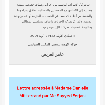
ّ الأطراف الوطنية من أحزاب وهيئات حقوقية ومهنية
لى التّضامن مع المعتقلين والمطالبة بإطلاق سراحهما
 أجل ذلك بعيدا عن الحسابات الحزبية أو الايديولوجية
ذلك أنّ معركة الحرّيات وإيقاف مسلسل المظالم
لاستبداد معركتنا الرّئيسية جميعا.
11
جمادي الأولى
1422
/
1
أوت
2001
حركة النّهضة بتونس_ المكتب السياسي
عامر العريض
Lettre adressée à Madame Dani
Mitterrand par Me Sayyed Ferja