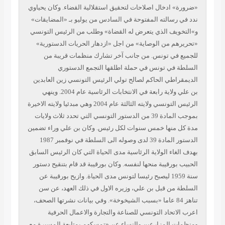
ادخال اصلاحات لتحقيق استقلالية القضاء. وكان يحياوي
سالته المفتوحة في السادس من يوليو بـ «المضايقات»
ف الذي يتعرض له القضاة» وطلب من الرئيس التونسي
 من الوصاية» من اجل «ازدهار الحريات الدستورية»
ي تونس. من جانب آخر تشارك منظمات قريبة من
ي تونس في حملة اطلقها التجمع الدستوري
طي الحاكم لصالح تولي الرئيس التونسي زين العابدين
بن علي ولاية رابعة في الانتخابات الرئاسية عام 2004. وينهي
الرئيس التونسي ولايته الثالثة عام 2004 وهي مبدئيا ولايته الاخيرة
بموجب المادة 39 من الدستور التونسي التي تحدد ثلاث ولايات
نها خمس سنوات لكل رئيس. وكان بن علي وراء تضمين
الدستور المادة 39 لدى وصوله الى السلطة في نوفمبر 1987
ء الولاية الرئاسية مدى الحياة التي كان الرئيس السابق
رقيبة منحها لنفسه. وكان بورقيبة قد قام بتنقيح دستور
سنة 1959 ليصبح رئيسا لتونس مدى الحياة. وازيح بورقيبة عن
ن قبل بن علي، وزيره الاول في ذلك العهد، عن سن
ناهز 84 عاما «بسبب الشيخوخة». وفي بيانات نشرتها الصحف،
حاد التونسي للصناعة والتجارة والاعمال الحرفية
المزارعين والنساء عن «تمسكهم بمتابعة المسيرة مع