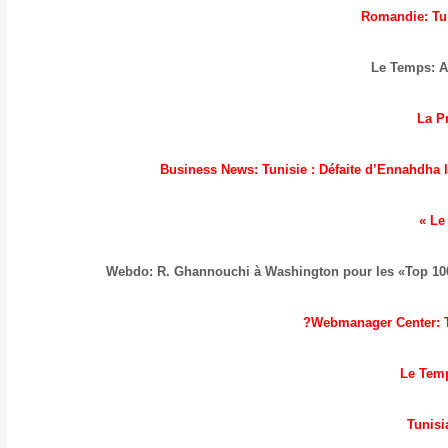
Romandie: Tuni
Le Temps: A
La P
Business News: Tunisie : Défaite d’Ennahdha l
Le 
Webdo: R. Ghannouchi à Washington pour les «Top 100
Webmanager Center: Tun
Le Temp
Tunisi