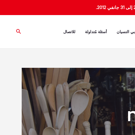
البحث
بي النسيان
أسئلة مُتداولة
للاتصال