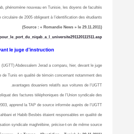
niqab, phénomène nouveau en Tunisie, les doyens de facultés
circulaire de 2005 obligeant à l’identification des étudiants.
(Source : « Romandie News » le 29.11.2011)
pour_le_port_du_niqab_a_l_universite291120111511.asp
t le juge d’instruction
ail (UGTT) Abdessalem Jerad a comparu, hier, devant le juge
nce de Tunis en qualité de témoin concernant notamment des
avantages douaniers relatifs aux voitures de l’UGTT.
iquat des factures téléphoniques de l’Union syndicale des
 2003, apprend la TAP de source informée auprès de l’UGTT.
Sahbani et Habib Besbès étaient responsables en qualité de
isation syndicale maghrébine, précise-t-on de même source.