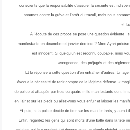
conscients que la responsabilité d’assurer la sécurité est indispen
sommes contre la grève et l’arrêt du travail, mais nous somme
fa
A l’écoute de ces propos se pose une question évidente : si 
manifestants en décembre et janvier derniers ? Mme Ayari précise:
est innocent. Si quelqu’un est reconnu coupable, nous voulo
vengeance, des préjugés et des règlement
Et la réponse à cette question d’en entraîner d’autres. Un agen
évoque la nécessité de tenir compte de la légitime défense. «Imag
de police et attaqués par trois ou quatre mille manifestants dont l’inte
en l’air et sur les pieds ou allez-vous vous enfuir et laisser les m
Et puis, si la police décide de tirer sur les manifestants, y aura-t
Enfin, regardez les gens qui sont morts d’une balle dans la tête o
policiers qui leur auraient tiré dessus avec un simple pistolet, sach