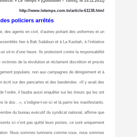
(Source: « Le Temps » (Quotidien – Tunis), le 29.11.2011)‏
http://www.letemps.com.tn/article-61138.html
des policiers arrêtés
re, des agents en civil, d’autres portant des uniformes et un
ssemblés hier à Bab Saâdoun et à La Kasbah, à l’initiative
un sit-in d’une heure. Ils protestent contre la responsabilité
 victimes de la révolution et réclament discrétion et procès
 jugement populaire, non aux campagnes de dénigrement et à
-on écrit sur des pancartes et des banderoles. «Il y avait des
l’ordre, il faudra aussi enquêter sur les tireurs qui les ont
s le dos…», s’indigne-t-on ici et là parmi les manifestants.
embre du bureau exécutif du syndicat national, affirme que
ésents ici n’ont pas quitté leurs postes, ce sont uniquement
stration. Nous sommes tunisiens comme vous, nous sommes