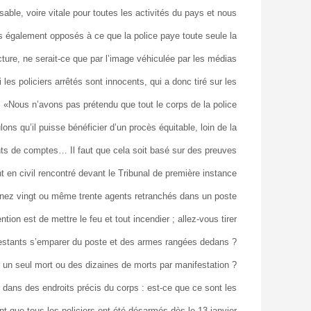
sable, voire vitale pour toutes les activités du pays et nous
s également opposés à ce que la police paye toute seule la
cture, ne serait-ce que par l’image véhiculée par les médias !»
les policiers arrêtés sont innocents, qui a donc tiré sur les
 «Nous n’avons pas prétendu que tout le corps de la police
ns qu’il puisse bénéficier d’un procès équitable, loin de la
s de comptes… Il faut que cela soit basé sur des preuves».
t en civil rencontré devant le Tribunal de première instance
inez vingt ou même trente agents retranchés dans un poste
ntion est de mettre le feu et tout incendier ; allez-vous tirer
anifestants s’emparer du poste et des armes rangées dedans ?
-il un seul mort ou des dizaines de morts par manifestation ?
u dans des endroits précis du corps : est-ce que ce sont les
ant que tous les policiers ont été désarmés dès le 13 janvier