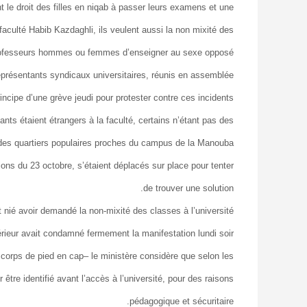
nt le droit des filles en niqab à passer leurs examens et une
faculté Habib Kazdaghli, ils veulent aussi la non mixité des
 professeurs hommes ou femmes d’enseigner au sexe opposé.
présentants syndicaux universitaires, réunis en assemblée
rincipe d’une grève jeudi pour protester contre ces incidents.
nts étaient étrangers à la faculté, certains n’étant pas des
des quartiers populaires proches du campus de la Manouba.
ions du 23 octobre, s’étaient déplacés sur place pour tenter
de trouver une solution.
 nié avoir demandé la non-mixité des classes à l’université.
ieur avait condamné fermement la manifestation lundi soir.
e corps de pied en cap– le ministère considère que selon les
 être identifié avant l’accès à l’université, pour des raisons
pédagogique et sécuritaire.