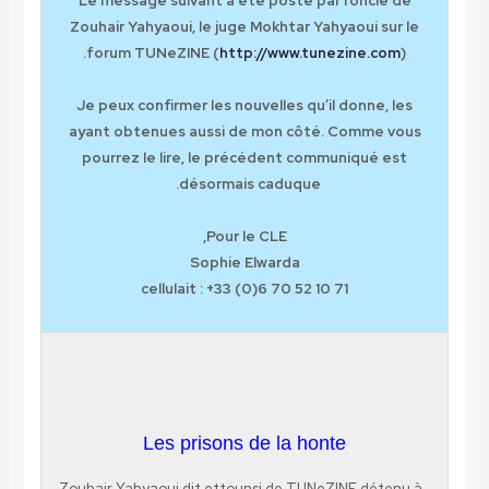
Le message suivant a été posté par l’oncle de
Zouhair Yahyaoui, le juge Mokhtar Yahyaoui sur le
forum TUNeZINE (
http://www.tunezine.com
).
Je peux confirmer les nouvelles qu’il donne, les
ayant obtenues aussi de mon côté. Comme vous
pourrez le lire, le précédent communiqué est
désormais caduque.
Pour le CLE,
Sophie Elwarda
cellulait : +33 (0)6 70 52 10 71
Les prisons de la honte
Zouhair Yahyaoui dit ettounsi de TUNeZINE détenu à