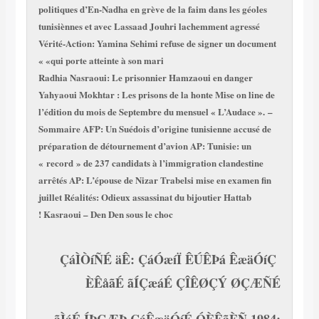
politiques d’En-Nadha en grève de la faim dans les géoles
tunisiènnes et avec Lassaad Jouhri lachemment agressé
Vérité-Action: Yamina Sehimi refuse de signer un document
«qui porte atteinte à son mari »
Radhia Nasraoui: Le prisonnier Hamzaoui en danger
Yahyaoui Mokhtar : Les prisons de la honte
Mise on line de
l’édition du mois de Septembre du mensuel « L’Audace ».
–
Sommaire
AFP: Un Suédois d’origine tunisienne accusé de
préparation de détournement d’avion
AP: Tunisie: un
« record » de 237 candidats à l’immigration clandestine
arrêtés
AP: L’épouse de Nizar Trabelsi mise en examen fin
juillet
Réalités: Odieux assassinat du bijoutier Hattab
Kasraoui – Den Den sous le choc !
ÇáÌÒíÑÉ äÊ: ÇáÓæíÏ ÊÚÊÞá ÊæäÓíÇ
ÈÊåãÉ ãÍÇæáÉ ÇÎÊØÇÝ ØÇÆÑÉ