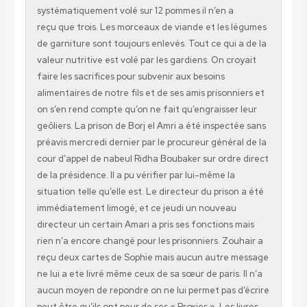
systématiquement volé sur 12 pommes il n’en a
reçu que trois. Les morceaux de viande et les légumes
de garniture sont toujours enlevés. Tout ce qui a de la
valeur nutritive est volé par les gardiens. On croyait
faire les sacrifices pour subvenir aux besoins
alimentaires de notre fils et de ses amis prisonniers et
on s’en rend compte qu’on ne fait qu’engraisser leur
geôliers. La prison de Borj el Amri a été inspectée sans
préavis mercredi dernier par le procureur général de la
cour d’appel de nabeul Ridha Boubaker sur ordre direct
de la présidence. Il a pu vérifier par lui-même la
situation telle qu’elle est. Le directeur du prison a été
immédiatement limogé, et ce jeudi un nouveau
directeur un certain Amari a pris ses fonctions mais
rien n’a encore changé pour les prisonniers. Zouhair a
reçu deux cartes de Sophie mais aucun autre message
ne lui a ete livré même ceux de sa sœur de paris. Il n’a
aucun moyen de repondre on ne lui permet pas d’écrire
peut être qu’ils ont peur de ses « Proxies ». Les livres