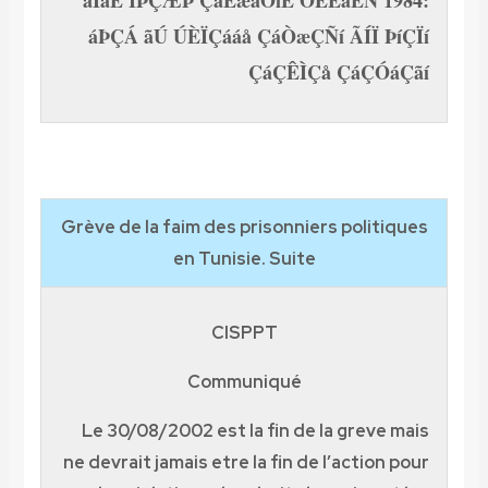
ãÌáÉ ÍÞÇÆÞ ÇáÊæäÓíÉ ÓÈÊãÈÑ 1984:
áÞÇÁ ãÚ ÚÈÏÇááå ÇáÒæÇÑí ÃÍÏ ÞíÇÏí
ÇáÇÊÌÇå ÇáÇÓáÇãí
Grève de la faim des prisonniers politiques
en Tunisie. Suite
CISPPT
Communiqué
Le 30/08/2002 est la fin de la greve mais
ne devrait jamais etre la fin de l’action pour