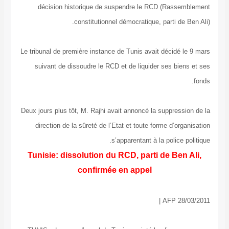
décision historique de suspendre le RCD (Ras
constitutionnel démocratique, parti d
Le tribunal de première instance de Tunis avait décid
suivant de dissoudre le RCD et de liquider ses b
Deux jours plus tôt, M. Rajhi avait annoncé la suppre
direction de la sûreté de l’Etat et toute forme d’o
s’apparentant à la polic
Tunisie: dissolution du RCD, parti de Be
confirmée en appel
AFP 2