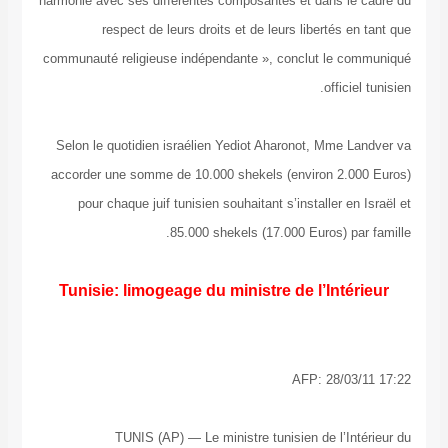
harmonie avec ses différentes composantes et dans l
respect de leurs droits et de leurs libertés 
communauté religieuse indépendante », conclut le 
offic
Selon le quotidien israélien Yediot Aharonot, Mme
accorder une somme de 10.000 shekels (environ 2.
pour chaque juif tunisien souhaitant s’installer 
85.000 shekels (17.000 Euros) p
Tunisie: limogeage du ministre de l’Int
AFP: 28/0
TUNIS (AP) — Le ministre tunisien de l’I