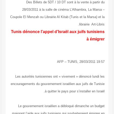
Des Billets de 5DT / 10 DT sont à la vente 
28/03/2011 à la salle de cinéma L’Alhambra,
Coupole El Menzah ou Librairie Al Kitab (Tunis et la M
librairi
Tunis dénonce l’appel d’Israël aux juifs 
à
AFP – TUNIS, 28/03/
Les autorités tunisiennes ont « vivement » dénonc
encouragements du gouvernement israélien aux juifs 
à quitter le pays pour s’installe
Le gouvernement israélien a débloqué dimanche
majorant l’aide aux juifs tunisiens qui souhaiteraient