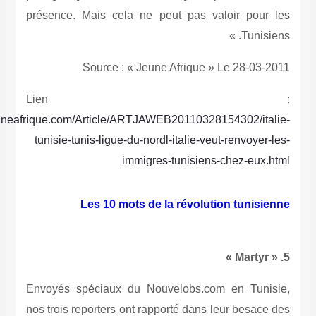
présence. Mais cela ne peut pas valoir 
T
Source : « Jeune Afrique » Le 2
Lien 
http://www.jeuneafrique.com/Article/ARTJAWEB20110328154302
tunisie-tunis-ligue-du-nordl-italie-veut-ren
immigres-tunisiens-chez
Les 10 mots de la révolution tu
Envoyés spéciaux du Nouvelobs.com en 
nos trois reporters ont rapporté dans leur b