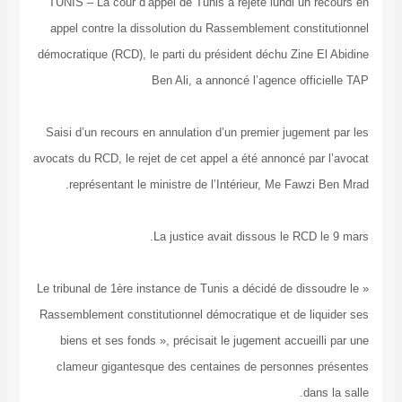
TUNIS – La cour d’appel de Tunis a rejeté lundi un
appel contre la dissolution du Rassemblement cons
démocratique (RCD), le parti du président déchu Zine
Ben Ali, a annoncé l’agence off
Saisi d’un recours en annulation d’un premier jugem
avocats du RCD, le rejet de cet appel a été annoncé p
représentant le ministre de l’Intérieur, Me Fawz
La justice avait dissous le RCD
« Le tribunal de 1ère instance de Tunis a décidé de dis
Rassemblement constitutionnel démocratique et de l
biens et ses fonds », précisait le jugement accuei
clameur gigantesque des centaines de personnes
da