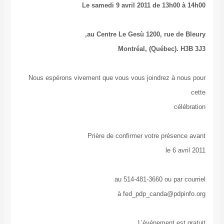
Le samedi 9 avril 2011 de 13h
au Centre Le Gesù 1200, rue 
Montréal, (Québec
Nous espérons vivement que vous vous joindrez à
Prière de confirmer votre pré
le 
au 514-481-3660 ou p
à fed_pdp_canda@p
L’événement 