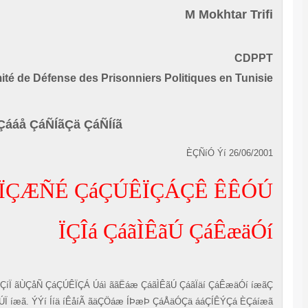
M Mokhtar Trif
CDPP
Comité de Défense des Prisonniers Politiques en Tunis
ÈÓã Çááå ÇáÑÍãÇä ÇáÑÍíã
ÈÇÑíÓ Ýí 26/06/20
ÏÇÆÑÉ ÇáÇÚÊÏÇÁÇÊ ÊÊÓ
ÏÇÎá ÇáãÌÊãÚ ÇáÊæäÓ
ÊÊÒÇíÏ ãÙÇåÑ ÇáÇÚÊÏÇÁ Úáì ããËáæ ÇáãÌÊãÚ ÇáãÏäí ÇáÊæäÓí íæ
ÈÚÏ íæã. ÝÝí Ííä íÊåíÃ ãäÇÖáæ ÍÞæÞ ÇáÅäÓÇä ááÇÍÊÝÇá ÈÇáí