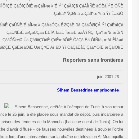
ÇáÔÎÕíÇÊ ÇáÓíÇÓíÉ æÇáÍÞæÞíÉ Ýí ÇáÃíÇã ÇáÃÎíÑÉ ãÓÊåÏÝÉ Ö
ÇáÏíãÞÑÇØííä æÇáÍÞæÞííä Ýí Êæä
Åä ÇááÌäÉ ÇáÚÑÈíÉ áÍÞæÞ ÇáÅäÓÇä ÊØÇáÈ ßá ÇáäÔØÇÁ Ýí ÇáÈáÏ
ÇáÚÑÈíÉ æÇáÚÇáã ÈÈÏÁ ÍãáÉ ÏæáíÉ ááÅÝÑÇÌ ÇáÝæÑí æÛ
ÇáãÔÑæØ Úä ÇáãäÇÖáÉ ÇáÊæäÓíÉ ÓåÇã Èä ÓÏÑíä¡ æåí ÊÍã
ÇáÓáØÇÊ ÇáÊæäÓíÉ ÚæÇÞÈ Ãí ãÓ Ýí ÓáÇãÊåÇ ÇáäÝÓíÉ æÇáÌÓÏí
Reporters sans frontier
26 juin 2001
Sihem Bensedrine emprisonnée
Sihem Bensedrine, arrêtée à l’aéroport de Tunis à son reto
de France le 26 juin, a été placée sous mandat de dépôt, puis incarcérée
la prison des femmes de la Manouba (banlieue ouest de Tunis). On l
reproche d’avoir diffusé « de fausses nouvelles destinées à troubler l’ord
public » lors d’une intervention sur la chaîne de télévision Al Mustaquil