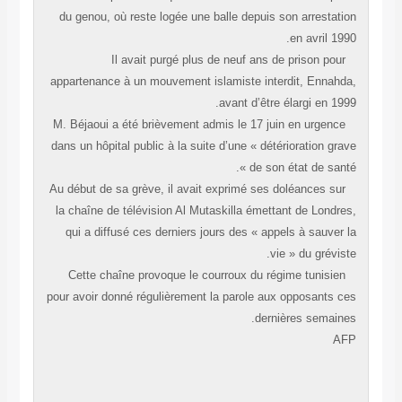
du genou, où reste logée une balle depuis son arrestati
en avril 199
Il avait purgé plus de neuf ans de prison pour
appartenance à un mouvement islamiste interdit, Ennahd
avant d’être élargi en 199
M. Béjaoui a été brièvement admis le 17 juin en urgence
dans un hôpital public à la suite d’une « détérioration gra
de son état de santé 
Au début de sa grève, il avait exprimé ses doléances sur
la chaîne de télévision Al Mutaskilla émettant de Londre
qui a diffusé ces derniers jours des « appels à sauver 
vie » du grévist
Cette chaîne provoque le courroux du régime tunisien
pour avoir donné régulièrement la parole aux opposants c
dernières semaine
AF