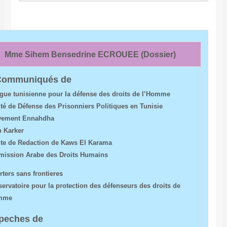
Mme Sihem Bensedrine ECROUEE (Dossier)
Communiqués de:
La Ligue tunisienne pour la défense des droits de l’Homme
C
omité de
D
éfense des
P
risonniers
P
olitiques en
T
unisie
Mouvement Ennahdha
Salah Karker
Comite de Redaction de Kaws El Karama
Commission Arabe des Droits Humains
Reporters sans frontieres
L’Observatoire pour la protection des défenseurs des droits de
l’Homme
Depeches de: