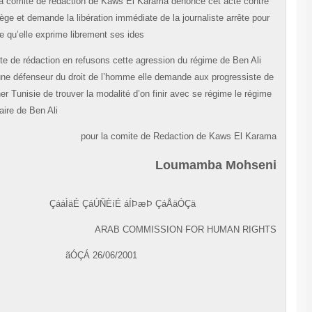
Sedrin la comite de rédaction de Kaws El Karama denonce cet acte contre
une collège et demande la libération immédiate de la journaliste arrête pour
la simple qu’elle exprime librement ses ides
La comite de rédaction en refusons cette agression du régime de Ben Ali
contre une défenseur du droit de l’homme elle demande aux progressiste d
notre cher Tunisie de trouver la modalité d’on finir avec se régime le régim
sanguinaire de Ben Ali
pour la comite de Redaction de Kaws El Kara
Loumamba Mohsen
ÇááÌäÉ ÇáÚÑÈíÉ áÍÞæÞ ÇáÅäÓÇä
ARAB COMMISSION FOR HUMAN RIGH
ãÓÇÁ 26/06/2001