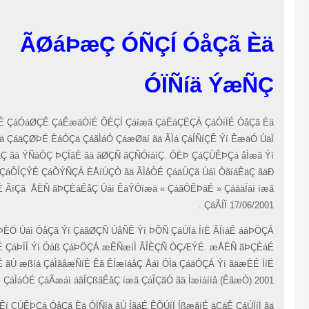
ÃØáÞæÇ ÓÑÇÍ ÓåÇã È
ÓÏÑíä ÝæÑ
ÇÚÊÞáÊ ÇáÓáØÇÊ ÇáÊæäÓíÉ ÕÈÇÍ Çáíæã ÇáËáÇËÇÁ ÇáÓíÏÉ ÓåÇã 
ÓÏÑíä ÇáäÇØÞÉ ÈáÓÇä ÇáãÌáÓ ÇáæØäí ãä ÃÌá ÇáÍÑíÇÊ Ýí ÊæäÓ Ú
ÚæÏÊåÇ ãä ÝÑäÓÇ ÞÇÏãÉ ãä ãØÇÑ ãÇÑÓíáíÇ. ÓÈÞ ÇáÇÚÊÞÇá åÌæã 
ÇáÕÍÇÝÉ ÇáÕÝÑÇÁ ÈÅíÚÇÒ ãä ÃÌåÒÉ ÇáäÙÇã Úáì ÒãíáÊäÇ ã
ËãÇäíÉ ÃíÇã
ÅËÑ ãÞÇÈáÊåÇ Úáì ÊáÝÒíæä « ÇáãÓÊÞáÉ » ÇááäÏäí í
ÇáÃÍÏ 17/06/2001
ÈÚÏ ÇáÞÈÖ Úáì ÓåÇã Ýí ÇáãØÇÑ ÙåÑÊ Ýí ÞÕÑ ÇáÚÏá ÍíË ÃÍíáÊ ááÞÖ
ÈÊåãÉ ÇáÞÏÍ Ýí Óáß ÇáÞÖÇÁ æÊÑæíÌ ÃÎÈÇÑ ÒÇÆÝÉ. æÅËÑ ãÞÇÈ
ÔßáíÉ ãÚ æßíá ÇáÌãåæÑíÉ Êã ÊÍæíáåÇ Åáì ÓÌä ÇáäÓÇÁ Ýí ãäæÈÉ Í
ÍÏÏÊ ÇáÌáÓÉ ÇáÃæáì áãÍÇßãÊåÇ íæã ÇáÎÇãÓ ãä Ìæíáííå (ÊãæÒ) 200
íÃÊí ÇÚÊÞÇá ÓåÇã Èä ÓÏÑíä ãÚ ÍãáÉ ÊÕÚíÏ ÍßæãíÉ äÇáÊ ÇáÚÏíÏ 