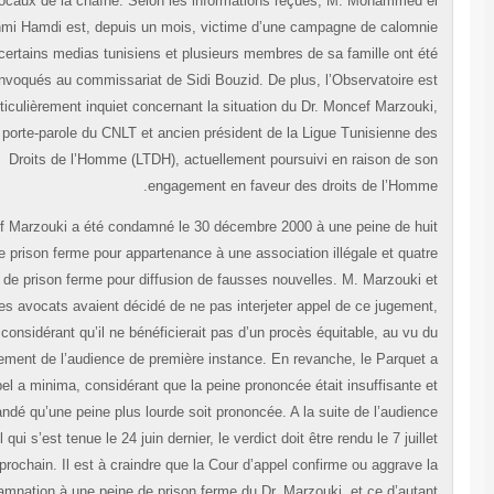
locaux de la chaîne. Selon les informations reçues, M. Mohammed 
Hachmi Hamdi est, depuis un mois, victime d’une campagne de calomn
dans certains medias tunisiens et plusieurs membres de sa famille ont é
convoqués au commissariat de Sidi Bouzid. De plus, l’Observatoire e
particulièrement inquiet concernant la situation du Dr. Moncef Marzouk
ancien porte-parole du CNLT et ancien président de la Ligue Tunisienne d
Droits de l’Homme (LTDH), actuellement poursuivi en raison de s
engagement en faveur des droits de l’Homm
Moncef Marzouki a été condamné le 30 décembre 2000 à une peine de hu
mois de prison ferme pour appartenance à une association illégale et quat
mois de prison ferme pour diffusion de fausses nouvelles. M. Marzouki 
ses avocats avaient décidé de ne pas interjeter appel de ce jugemen
considérant qu’il ne bénéficierait pas d’un procès équitable, au vu 
déroulement de l’audience de première instance. En revanche, le Parquet
fait appel a minima, considérant que la peine prononcée était insuffisante 
a demandé qu’une peine plus lourde soit prononcée. A la suite de l’audien
en appel qui s’est tenue le 24 juin dernier, le verdict doit être rendu le 7 juill
prochain. Il est à craindre que la Cour d’appel confirme ou aggrave 
condamnation à une peine de prison ferme du Dr. Marzouki, et ce d’auta