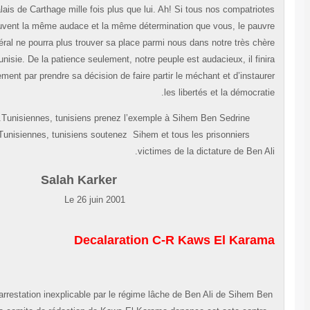
palais de Carthage mille fois plus que lui. Ah! Si tous nos compatriot
trouvent la même audace et la même détermination que vous, le pauv
Général ne pourra plus trouver sa place parmi nous dans notre très chè
Tunisie. De la patience seulement, notre peuple est audacieux, il fini
certainement par prendre sa décision de faire partir le méchant et d’instaur
les libertés et la démocrati
Tunisiennes, tunisiens prenez l’exemple à Sih
Tunisiennes, tunisiens soutenez Sihem et tous les prisonniers
victimes de la dictature de Ben Al
Salah Karker
Le 26 juin 200
Decalaration C-R Kaws El Karam
Apres l’arrestation inexplicable par le régime lâche de Ben Ali de Sihem Be