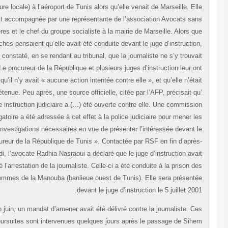
(heure locale) à l’aéroport de Tunis alors qu’elle venait de Marseille. El
était accompagnée par une représentante de l’association Avocats sa
frontières et le chef du groupe socialiste à la mairie de Marseille. Alors q
ses proches pensaient qu’elle avait été conduite devant le juge d’instructio
ils ont constaté, en se rendant au tribunal, que la journaliste ne s’y trouva
pas. Le procureur de la République et plusieurs juges d’instruction leur o
déclaré qu’il n’y avait « aucune action intentée contre elle », et qu’elle n’éta
pas détenue. Peu après, une source officielle, citée par l’AFP, précisait q
« une instruction judiciaire a (…) été ouverte contre elle. Une commissi
rogatoire a été adressée à cet effet à la police judiciaire pour mener l
investigations nécessaires en vue de présenter l’intéressée devant 
procureur de la République de Tunis ». Contactée par RSF en fin d’aprè
midi, l’avocate Radhia Nasraoui a déclaré que le juge d’instruction ava
ordonné l’arrestation de la journaliste. Celle-ci a été conduite à la prison d
femmes de la Manouba (banlieue ouest de Tunis). Elle sera présent
devant le juge d’instruction le 5 juillet 200
En juin, un mandat d’amener avait été délivré contre la journaliste. C
poursuites sont intervenues quelques jours après le passage de Sih