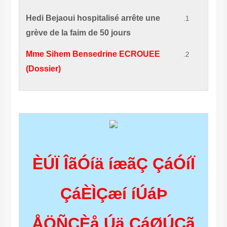
Hedi Bejaoui hospitalisé arrête une
grève de la faim de 50 jours
Mme Sihem Bensedrine ECROUEE
(Dossier)
ÈÚÏ ÎãÓíä íæãÇ ÇáÓíÏ
ÇáÈÌÇæí íÚáÞ
ÅÖÑÇÈå Úä ÇáØÚÇã