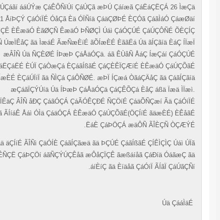
ÇáÚÇáãí ááÚÝæ ÇáÊÔÑíÚí ÇáÚÇã æÞÚ Çáíæã ÇáËáÇËÇÁ 26 Ìæ
2001 ÅíÞÇÝ ÇáÓíÏÉ ÓåÇã Èä ÓÏÑíä ÇáäÇØÞÉ ÈÇÓã ÇáãÌáÓ ÇáæØ
ááÍÑíÇÊ ÈÊæäÓ ÈãØÇÑ ÊæäÓ ÞÑØÇÌ Úáì ÇáÓÇÚÉ ÇáÚÇÔÑÉ ÕÈÇ
ÅËÑ ÚæÏÊåÇ ãä ÌæáÉ ÃæÑæÈíÉ ãÕÍæÈÉ ÈããËá Úä ãÍÇãíä ÈáÇ ÍÏ
æÂÎÑ Úä ÑÇÈØÉ ÍÞæÞ ÇáÅäÓÇä. áã ÊÙåÑ ÅáÇ ÍæÇáí ÇáÓÇ
ÇáËÇáËÉ ÈÚÏ ÇáÒæÇá ÈÇáãÍßãÉ ÇáÇÈÊÏÇÆíÉ ÈÊæäÓ ÇáÚÇÕ
ãÕÍæÈÉ ÈÇáÚÏíÏ ãä ÑÌÇá ÇáÔÑØÉ. æÞÏ ÍÇæá ÒãáÇÄåÇ ãä ÇáãÍÇã
æÇáãÏÇÝÚíä Úä ÍÞæÞ ÇáÅäÓÇä ÇáÇÊÕÇá ÈåÇ áßä Ïæä ÌÏæ
æÃÝÇÏÊäÇ ÂÎÑ åÐÇ ÇáãÓÇÁ ÇáÃÓÊÇÐÉ ÑÇÖíÉ ÇáäÕÑÇæí Ãä ÇáÓí
ÓåÇã ÃÍíáÊ Åáì ÓÌä ÇáäÓÇÁ ÈÊæäÓ ÇáÚÇÕãÉ(ÖÇÍíÉ ãäæÈÉ) ÈÊå
ËáÈ ÇáÞÖÇÁ æäÔÑ ÃÎÈÇÑ ÒÇÆÝ
ãä äÇÍíÉ ÃÎÑì ÇäÓÍÈ ÇáãÍÇãæä ãä ÞÇÚÉ ÇáãÍßãÉ ÇÍÊÌÇÌÇ Úáì Ú
ÇßÊÑÇË ÇáÞÇÖí áãÑÇÝÚÇÊåã æÔåÇÏÇÊ ãæßáíåã ÇáÐíä ÓáãæÇ 
áíÈíÇ ãä Èíäåã ÇáÓíÏ ÃÍãÏ ÇáÚãÇÑ
Úä ÇááÌä