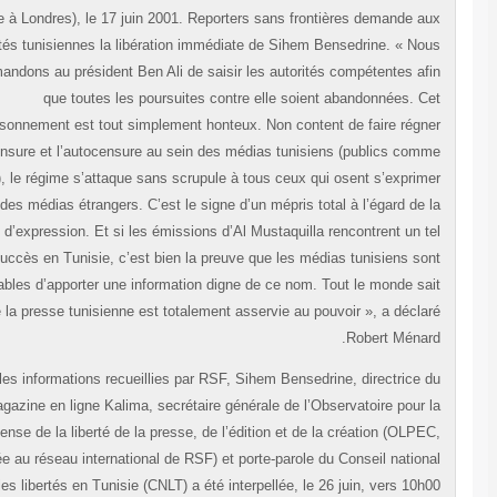
(basée à Londres), le 17 juin 2001. Reporters sans frontières demande a
autorités tunisiennes la libération immédiate de Sihem Bensedrine. « No
demandons au président Ben Ali de saisir les autorités compétentes af
que toutes les poursuites contre elle soient abandonnées. C
emprisonnement est tout simplement honteux. Non content de faire régn
la censure et l’autocensure au sein des médias tunisiens (publics com
privés), le régime s’attaque sans scrupule à tous ceux qui osent s’exprim
dans des médias étrangers. C’est le signe d’un mépris total à l’égard de 
liberté d’expression. Et si les émissions d’Al Mustaquilla rencontrent un t
succès en Tunisie, c’est bien la preuve que les médias tunisiens so
incapables d’apporter une information digne de ce nom. Tout le monde sa
que la presse tunisienne est totalement asservie au pouvoir », a décla
Robert Ménar
Selon les informations recueillies par RSF, Sihem Bensedrine, directrice 
magazine en ligne Kalima, secrétaire générale de l’Observatoire pour 
défense de la liberté de la presse, de l’édition et de la création (OLPE
affiliée au réseau international de RSF) et porte-parole du Conseil nation
pour les libertés en Tunisie (CNLT) a été interpellée, le 26 juin, vers 10h