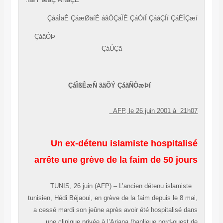
ÇááÌäÉ ÇáæØäíÉ áãÓÇäÏÉ ÇáÓíÏ ÇáåÇÏí ÇáÈÌÇ
ÇáäÓÞ
ÇáÚÇã
ÇáÏßÊæÑ ãäÕÝ ÇáãÑÒæÞí
AFP, le 26 juin 2001 à 21h
Un ex-détenu islamiste hospitalis
arrête une grève de la faim de 50 jou
TUNIS, 26 juin (AFP) – L’ancien détenu islamiste
tunisien, Hédi Béjaoui, en grève de la faim depuis le 8 ma
a cessé mardi son jeûne après avoir été hospitalisé da
une clinique privée à l’Ariana (banlieue nord-ouest 