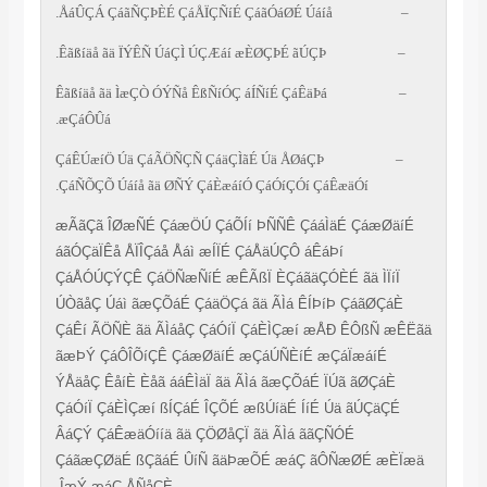
ÅáÛÇÁ ÇáãÑÇÞÈÉ ÇáÅÏÇÑíÉ ÇáãÓáØÉ Úáíå.
–
Êãßíäå ãä ÏÝÊÑ ÚáÇÌ ÚÇÆáí æÈØÇÞÉ ãÚÇÞ.
–
Êãßíäå ãä ÌæÇÒ ÓÝÑå ÊßÑíÓÇ áÍÑíÉ ÇáÊäÞá
–
æÇáÔÛá.
ÇáÊÚæíÖ Úä ÇáÃÖÑÇÑ ÇáäÇÌãÉ Úä ÅØáÇÞ
–
ÇáÑÕÇÕ Úáíå ãä ØÑÝ ÇáÈæáíÓ ÇáÓíÇÓí ÇáÊæäÓí.
æÃãÇã ÎØæÑÉ ÇáæÖÚ ÇáÕÍí ÞÑÑÊ ÇááÌäÉ ÇáæØäíÉ
áãÓÇäÏÊå ÅÏÎÇáå Åáì æÍÏÉ ÇáÅäÚÇÔ áÊáÞí
ÇáÅÓÚÇÝÇÊ ÇáÖÑæÑíÉ æÊÃßÏ ÈÇáãäÇÓÈÉ ãä ÌÏíÏ
ÚÒãåÇ Úáì ãæÇÕáÉ ÇáäÖÇá ãä ÃÌá ÊÍÞíÞ ÇáãØÇáÈ
ÇáÊí ÃÖÑÈ ãä ÃÌáåÇ ÇáÓíÏ ÇáÈÌÇæí æÅÐ ÊÔßÑ æÊË
ãæÞÝ ÇáÔÎÕíÇÊ ÇáæØäíÉ æÇáÚÑÈíÉ æÇáÏæáíÉ
ÝÅäåÇ ÊåíÈ Èåã ááÊÌäÏ ãä ÃÌá ãæÇÕáÉ ÏÚã ãØÇáÈ
ÇáÓíÏ ÇáÈÌÇæí ßÍÇáÉ ÎÇÕÉ æßÚíäÉ ÍíÉ Úä ãÚÇäÇÉ
ÂáÇÝ ÇáÊæäÓííä ãä ÇÖØåÇÏ ãä ÃÌá ããÇÑÓÉ
ÇáãæÇØäÉ ßÇãáÉ ÛíÑ ãäÞæÕÉ æáÇ ãÔÑæØÉ æÈÏæ
ÎæÝ æáÇ ÅÑåÇÈ.