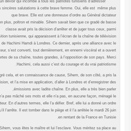
C’est un devoir qui incombe à tous les patriotes tunisiens d’adresser
leurs sincères salutations à cette brave femme. Oui, elle est même pl
que brave. Elle est une donneuse d’ordre au Général dictate
et, en plus, poltron et minable. Sihem savait bien que ce gradé de bas
classe avait pris la décision d’arrêter et de juger tous ceux, par
l’opposition tunisienne, qui apparaissent à l’écran de la chaîne de télévisi
de Hachimi Hamdi à Londres. Ce dernier, après une alliance avec 
dictateur, s’est converti, tout dernièrement, en ennemi viscéral et a ouve
les portes de sa chaîne, toutes grandes, à l’opposition de son pays. Mer
Hachimi, cela aussi c’est du courage et du vrai patriotism
Malgré cela, et en connaissance de cause, Sihem, de son côté, a pris 
décision, et l’a mise en application, d’aller à Londres et d’enregistrer d
émissions avec ladite chaîne. En plus, elle a très bien parle
elle n’a pas mâché ses mots et elle n’a pas, en aucune façon, ménagé 
dictateur. En d’autres termes, elle l’a défier. Bref, elle lui a donné un ord
pour qu’il l’arrête. Il est tomber dans le piège et il l’a arrêtée le mardi 26 ju
en rentant de la France en Tunisi
Bravo Sihem, vous êtes le maître et lui l’esclave. Vous méritez sa place 