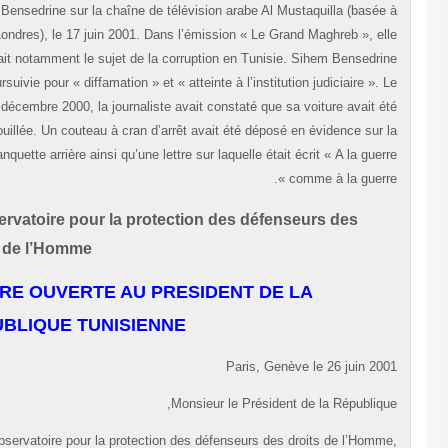
Bensedrine sur la chaîne de télévision arabe Al Mustaquilla (basée
Londres), le 17 juin 2001. Dans l’émission « Le Grand Maghreb », el
évoquait notamment le sujet de la corruption en Tunisie. Sihem Bensedri
est poursuivie pour « diffamation » et « atteinte à l’institution judiciaire ». 
15 décembre 2000, la journaliste avait constaté que sa voiture avait é
fouillée. Un couteau à cran d’arrêt avait été déposé en évidence sur 
banquette arrière ainsi qu’une lettre sur laquelle était écrit « A la guer
comme à la guerre 
L’Observatoire pour la protection des défenseurs des
droits de l’Homme
LETTRE OUVERTE AU PRESIDENT DE LA
REPUBLIQUE TUNISIENNE
Paris, Genève le 26 juin 20
Monsieur le Président de la Républiqu
L’Observatoire pour la protection des défenseurs des droits de l’Homm