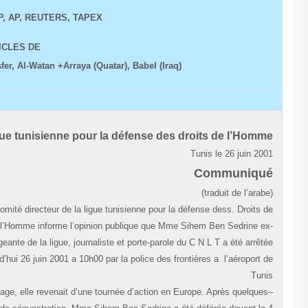
L´AFP, AP, REUTERS, TAPEX
ARTICLES DE:
Transfer, Al-Watan +Arraya (Quatar), Babel (Iraq)
Ligue tunisienne pour la défense des droits de l’Hom
Tunis le 26 juin 20
Communiqu
Le comité directeur de la ligue tunisienne pour la défense dess. Droits 
l’Homme informe l’opinion publique que Mme Sihem Ben Sedrine e
dirigeante de la ligue, journaliste et porte-parole du C N L T a été arrêt
aujourd’hui 26 juin 2001 a 10h00 par la police des frontières a l’aéroport 
Tun
–Carthage, elle revenait d’une tournée d’action en Europe. Après quelque