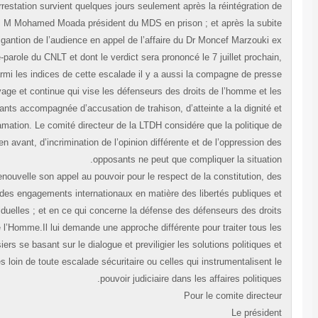
Cette arrestation survient quelques jours seulement après la réintégration 
M Mohamed Moada président du MDS en prison ; et après la subi
desigantion de l’audience en appel de l’affaire du Dr Moncef Marzouki 
porte-parole du CNLT et dont le verdict sera prononcé le 7 juillet prochai
parmi les indices de cette escalade il y a aussi la compagne de pres
sauvage et continue qui vise les défenseurs des droits de l’homme et l
opposants accompagnée d’accusation de trahison, d’atteinte a la dignité 
de diffamation. Le comité directeur de la LTDH considére que la politique 
fuite en avant, d’incrimination de l’opinion différente et de l’oppression d
opposants ne peut que compliquer la situatio
Elle renouvelle son appel au pouvoir pour le respect de la constitution, d
lois et des engagements internationaux en matière des libertés publiques 
individuelles ; et en ce qui concerne la défense des défenseurs des droi
de l’Homme.Il lui demande une approche différente pour traiter tous l
dossiers se basant sur le dialogue et previligier les solutions politiques 
civiles loin de toute escalade sécuritaire ou celles qui instrumentalisent 
pouvoir judiciaire dans les affaires politique
Pour le comite directe
Le préside