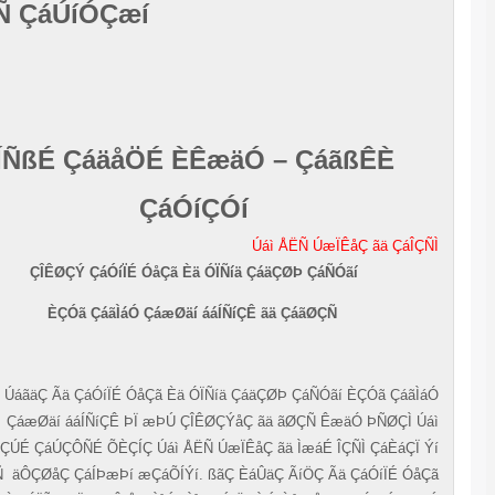
ÒåíÑ ÇáÚíÓÇæí
ÍÑßÉ ÇáäåÖÉ ÈÊæäÓ – ÇáãßÊÈ
ÇáÓíÇÓí
Úáì ÅËÑ ÚæÏÊåÇ ãä ÇáÎÇ
ÇÎÊØÇÝ ÇáÓíÏÉ ÓåÇã Èä ÓÏÑíä ÇáäÇØÞ ÇáÑÓãí
ÈÇÓã ÇáãÌáÓ ÇáæØäí ááÍÑíÇÊ ãä ÇáãØÇÑ
ÚáãäÇ Ãä ÇáÓíÏÉ ÓåÇã Èä ÓÏÑíä ÇáäÇØÞ ÇáÑÓãí ÈÇÓã ÇáãÌ
ÇáæØäí ááÍÑíÇÊ ÞÏ æÞÚ ÇÎÊØÇÝåÇ ãä ãØÇÑ ÊæäÓ ÞÑØÇÌ Ú
ÇáÓÇÚÉ ÇáÚÇÔÑÉ ÕÈÇÍÇ Úáì ÅËÑ ÚæÏÊåÇ ãä ÌæáÉ ÎÇÑÌ ÇáÈáÇÏ 
ÅØÇÑ
äÔÇØåÇ ÇáÍÞæÞí æÇáÕÍÝí. ßãÇ ÈáÛäÇ ÃíÖÇ Ãä ÇáÓíÏÉ Óå