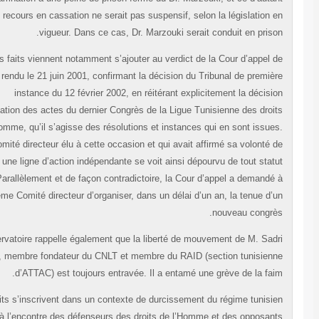
qu’un recours en cassation ne serait pas suspensif, selon la législation 
vigueur. Dans ce cas, Dr. Marzouki serait conduit en priso
Ces faits viennent notamment s’ajouter au verdict de la Cour d’appel 
Tunis, rendu le 21 juin 2001, confirmant la décision du Tribunal de premiè
instance du 12 février 2002, en réitérant explicitement la décisi
d’annulation des actes du dernier Congrès de la Ligue Tunisienne des droi
de l’Homme, qu’il s’agisse des résolutions et instances qui en sont issue
Le Comité directeur élu à cette occasion et qui avait affirmé sa volonté 
suivre une ligne d’action indépendante se voit ainsi dépourvu de tout stat
légal. Parallèlement et de façon contradictoire, la Cour d’appel a demandé
ce même Comité directeur d’organiser, dans un délai d’un an, la tenue d’
nouveau congrè
L’Observatoire rappelle également que la liberté de mouvement de M. Sad
Khiari, membre fondateur du CNLT et membre du RAID (section tunisien
d’ATTAC) est toujours entravée. Il a entamé une grève de la fai
Ces faits s’inscrivent dans un contexte de durcissement du régime tunisi
à l’encontre des défenseurs des droits de l’Homme et des opposan