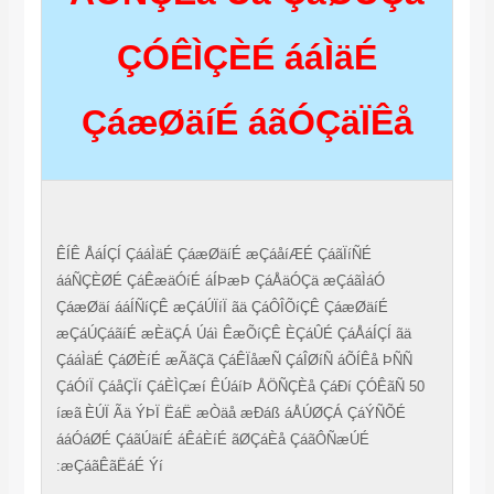
ÇÓÊÌÇÈÉ ááÌäÉ
ÇáæØäíÉ áãÓÇäÏÊå
ÊÍÊ ÅáÍÇÍ ÇááÌäÉ ÇáæØäíÉ æÇáåíÆÉ ÇáãÏíÑÉ
ááÑÇÈØÉ ÇáÊæäÓíÉ áÍÞæÞ ÇáÅäÓÇä æÇáãÌáÓ
ÇáæØäí ááÍÑíÇÊ æÇáÚÏíÏ ãä ÇáÔÎÕíÇÊ ÇáæØäíÉ
æÇáÚÇáãíÉ æÈäÇÁ Úáì ÊæÕíÇÊ ÈÇáÛÉ ÇáÅáÍÇÍ ãä
ÇááÌäÉ ÇáØÈíÉ æÃãÇã ÇáÊÏåæÑ ÇáÎØíÑ áÕÍÊå ÞÑÑ
ÇáÓíÏ ÇáåÇÏí ÇáÈÌÇæí ÊÚáíÞ ÅÖÑÇÈå ÇáÐí ÇÓÊãÑ 50
íæã
ÈÚÏ Ãä ÝÞÏ ËáË æÒäå æÐáß áÅÚØÇÁ ÇáÝÑÕÉ
ááÓáØÉ ÇáãÚäíÉ áÊáÈíÉ ãØÇáÈå ÇáãÔÑæÚÉ
æÇáãÊãËáÉ Ýí: