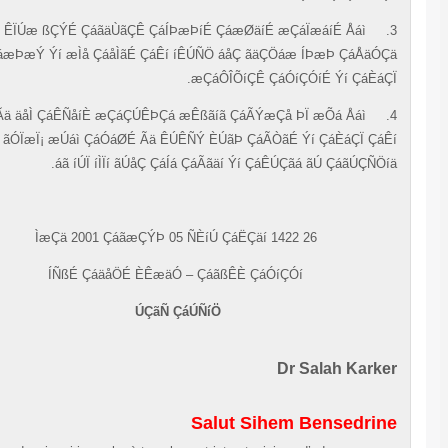
ÊÏÚæ ßÇÝÉ ÇáãäÙãÇÊ ÇáÍÞæÞíÉ ÇáæØäíÉ æÇáÏæáíÉ Åáì
ÇáæÞæÝ Ýí æÌå ÇáåÌãÉ ÇáÊí íÊÚÑÖ áåÇ ãäÇÖáæ ÍÞæÞ ÇáÅäÓ
æÇáÔÎÕíÇÊ ÇáÓíÇÓíÉ Ýí ÇáÈáÇ
ÊÄßÏ Ãä äåÌ ÇáÊÑåíÈ æÇáÇÚÊÞÇá æÊßãíã ÇáÃÝæÇå ÞÏ æÕá Åáì
ØÑíÞ ãÓÏæÏ¡ æÚáì ÇáÓáØÉ Ãä ÊÚÊÑÝ ÈÚãÞ ÇáÃÒãÉ Ýí ÇáÈáÇÏ Çá
áã íÚÏ íÌÏí ãÚåÇ ÇáÍá ÇáÃãäí Ýí ÇáÊÚÇãá ãÚ ÇáãÚÇÑÖí
26 ÌæÇä 2001 ÇáãæÇÝÞ 05 ÑÈíÚ ÇáËÇäí 1422
ÍÑßÉ ÇáäåÖÉ ÈÊæäÓ
–
ÇáãßÊÈ ÇáÓíÇÓí
ÚÇãÑ ÇáÚÑíÖ
Dr Salah Kark
Salut Sihem Bensedrin