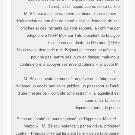
Tunis), a-t-on appris auprès de sa famill
M. Béjaoui a cessé sa grève en raison d’une « grave
détérioration de son état de santé » et à la demande de s
proches et des militants qui l’ont soutenu, a confirmé p
téléphone à l’AFP Mokhtar Trifi, président de la Lig
tunisienne des droits de l’Homme (LTDH
« Nous avons demandé à M. Béjaoui de cesser sa grève
pour ne pas mettre ses jours en danger, mais no
continuerons à appuyer ses revendications », a ajouté 
Tri
M. Béjaoui avait commencé sa grève de la faim pour
réclamer un accès aux soins publics, un passeport et l’arr
d’une mesure de « contrôle administratif » à laquelle il e
soumis par la poli
depuis sa sortie de priso
Selon un comité de soutien animé par l’opposant Moncef
Marzouki, M. Béjaoui entendait, par sa grève, protest
contre « l’impossibilité qui lui a été faite » de se faire opér