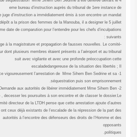
heures de séquestration Mme Sihem Ben Sedrine a été déférée devant le
eme bureau d’instruction auprès du tribunal de 1ere instance 
Tunis.Le juge d’instruction a immédiatement émis à son encontre un mand
de dépôt a la prison des femmes de la Manouba, il a designer le 5 juill
comme date de comparution pour l’entendre pour les chefs d’inculpatio
suivants
-outrage à la magistrature et propagation de fausses nouvelles. Le comit
directeur dont plusieurs membres étaient présents a l’aéroport et au tribun
suit avec vigilante et avec une profonde préoccupation cet
escaladedangereuse de la situation des libertés ; 
1- Dénonce vigoureusement l’arrestation de Mme Sihem Ben Sedrine et sa
séquestration puis son emprisonnemen
2- Demande aux autorités de libérer immédiatement Mme Sihem Ben
Sedrine , decesser les poursuites à son encontre et de classer le dossier.
comité directeur de la LTDH pense que cette arrestation ajoute d’autr
indices ont ceux déjà existants de l’escalade de la répression de la part d
autorités à l’encontre des défenseurs des droits de l’Homme et d
opposan
politique