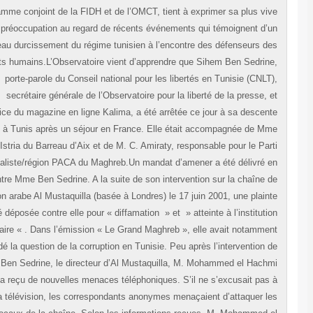
programme conjoint de la FIDH et de l’OMCT, tient à exprimer sa plus vi
préoccupation au regard de récents événements qui témoignent d’
nouveau durcissement du régime tunisien à l’encontre des défenseurs d
droits humains.L’Observatoire vient d’apprendre que Sihem Ben Sedrin
porte-parole du Conseil national pour les libertés en Tunisie (CNLT
secrétaire générale de l’Observatoire pour la liberté de la presse, 
directrice du magazine en ligne Kalima, a été arrêtée ce jour à sa descen
d’avion à Tunis après un séjour en France. Elle était accompagnée de M
E. D’Istria du Barreau d’Aix et de M. C. Amiraty, responsable pour le Par
Socialiste/région PACA du Maghreb.Un mandat d’amener a été délivré 
juin contre Mme Ben Sedrine. A la suite de son intervention sur la chaîne 
télévision arabe Al Mustaquilla (basée à Londres) le 17 juin 2001, une plain
a été déposée contre elle pour « diffamation » et » atteinte à l’instituti
judiciaire « . Dans l’émission « Le Grand Maghreb », elle avait notamme
abordé la question de la corruption en Tunisie. Peu après l’intervention 
Mme Ben Sedrine, le directeur d’Al Mustaquilla, M. Mohammed el Hach
Hamdi, a reçu de nouvelles menaces téléphoniques. S’il ne s’excusait pas
la télévision, les correspondants anonymes menaçaient d’attaquer l