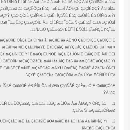
Èä ÓÏÑíä ÞÏ äÞáÊ Åáì ÌåÉ ãÌåæáÉ Ëã ÌíÁ ÈåÇ Åáì ÇáãÍßãÉ æã
ÇáãÍÇãæä ãä ÇáÇÊÕÇá ÈåÇ.
æÊÚæÏ ÃÓÈÇÈ ÇáÇÎÊØÇÝ Åáì ãÌ
ÇáãæÇÞÝ ÇáÓíÇÓíÉ ÇáÌÑíÆÉ ÇáÊí ÌÇåÑÊ ÈåÇ ÇáÓíÏÉ Èä ÓÏÑíä æ
ãÞÏãÉ Ðáß ÏÚæÊåÇ ÇáæÇÖÍÉ Åáì ÇÍÊÑÇã ÏÓÊæÑ ÇáÈáÇÏ ÇáÐí áÇ íÓ
ááÑÆíÓ ÇáÊæäÓí ÈÊÌÏíÏ ÊÑÔÍå áÏæÑÇÊ ÞÇÏã
æÇáÓíÏÉ ÓåÇã Èä ÓÏÑíä åí
æÇÍÏÉ ãä ÃÈÑÒ ÇáÔÎÕíÇÊ ÇáÓíÇÓ
æÇáÍÞæÞíÉ ÇáãÚÑæÝÉ ÈäÖÇáåÇ æÏÝÇÚåÇ ÇáãÈÏÆí Úä ÍÞ
ÇáÅäÓÇä æÇáÍÑíÇÊ Ýí ÊæäÓ¡ ÊÚÑÖÊ ÎáÇá ÇáÚÔÑíÉ ÇáãÇÖíÉ Åáì Ô
ÃäæÇÚ ÇáÊÖííÞ æÇáÇÖØåÇÏ¡ æáã íãäÚåÇ Ðáß ãä ãæÇÕáÉ äÖÇáåÇ 
ãÞÇæãÉ ÇáÏíßÊÇÊæÑíÉ æÇáÊÓáØ æÑÝÚ ÕæÊåÇ ÈãØáÈ ÅØáÇÞ ÓÑ
ßÇÝÉ ÇáãÓÇÌíä ÇáÓíÇÓííä æÓä ÚÝæ ÊÔÑíÚí ÚÇ
æÍÑßÉ ÇáäåÖÉ ÅÐ ÊÍíí ÕãæÏ åÐå ÇáãÑÃÉ ÇáÊæäÓíÉ ÇáãäÇÖ
ÝÅäå
ÊÚÈÑ Úä ÊÖÇãäåÇ ÇáßÇãá ãÚåÇ æÊÏÚæ Åáì ÅØáÇÞ ÓÑÇÍåÇ
ÇáÝæÑí æÇááÇãÔÑæ
ÊÏíä ÇÚÊÞÇáåÇ æÊÍãá ÇáÓáØÉ ãÓÄæáíÉ ßá ãÇ íãßä Ãä íáÍÞåÇ Ýí
ãÑÇßÒ ÇáÇÚÊÞÇ