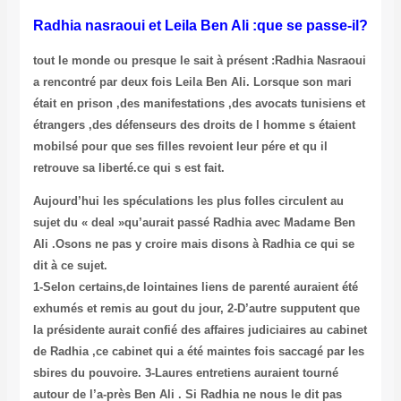
Radhia nasraoui et Leila Ben Ali :que se passe-il?
tout le monde ou presque le sait à présent :Radhia Nasraoui
a rencontré par deux fois Leila Ben Ali. Lorsque son mari
était en prison ,des manifestations ,des avocats tunisiens et
étrangers ,des défenseurs des droits de l homme s étaient
mobilsé pour que ses filles revoient leur pére et qu il
retrouve sa liberté.ce qui s est fait.
Aujourd’hui les spéculations les plus folles circulent au
sujet du « deal »qu’aurait passé Radhia avec Madame Ben
Ali .Osons ne pas y croire mais disons à Radhia ce qui se
dit à ce sujet.
1-Selon certains,de lointaines liens de parenté auraient été
exhumés et remis au gout du jour, 2-D’autre supputent que
la présidente aurait confié des affaires judiciaires au cabinet
de Radhia ,ce cabinet qui a été maintes fois saccagé par les
sbires du pouvoire. 3-Laures entretiens auraient tourné
autour de l’a-près Ben Ali . Si Radhia ne nous le dit pas