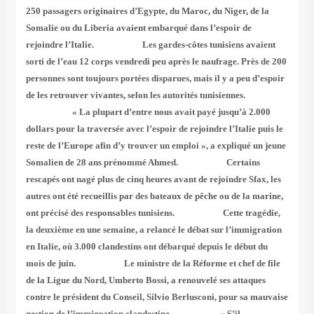
250 passagers originaires d’Egypte, du Maroc, du Niger, de la
Somalie ou du Liberia avaient embarqué dans l’espoir de
rejoindre l’Italie. Les gardes-côtes tunisiens avaient
sorti de l’eau 12 corps vendredi peu après le naufrage. Près de 200
personnes sont toujours portées disparues, mais il y a peu d’espoir
de les retrouver vivantes, selon les autorités tunisiennes.
« La plupart d’entre nous avait payé jusqu’à 2.000
dollars pour la traversée avec l’espoir de rejoindre l’Italie puis le
reste de l’Europe afin d’y trouver un emploi », a expliqué un jeune
Somalien de 28 ans prénommé Ahmed. Certains
rescapés ont nagé plus de cinq heures avant de rejoindre Sfax, les
autres ont été recueillis par des bateaux de pêche ou de la marine,
ont précisé des responsables tunisiens. Cette tragédie,
la deuxième en une semaine, a relancé le débat sur l’immigration
en Italie, où 3.000 clandestins ont débarqué depuis le début du
mois de juin. Le ministre de la Réforme et chef de file
de la Ligue du Nord, Umberto Bossi, a renouvelé ses attaques
contre le président du Conseil, Silvio Berlusconi, pour sa mauvaise
gestion de l’immigration clandestine. « S’il