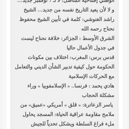
الوطني
إفتتاحية المناضل: لا لـ 7 نوفمبر جديد…
و لا لأن يعيد التاريخ نفسه من جديد…
الشيخ
راشد الغنوشي: كلمة في تأبين الشيخ محفوظ
نحناح رحمه الله
الشرق الأوسط : الجزائر: خلافة نحناح ليست
في جدول الأعمال حاليا
قدس برس: المغرب: اختلاف بين مكونات
الحكومة حول كيفية تدبير الشأن الديني والتعامل
مع الحركات الإسلامية
هادي يحمد : فرنسا.. « الإسلامفوبيا » وراء
مشكلة الحجاب
ياسر الزعاترة: « قلق » أمريكي «عميق» من
ملامح مقاومة عراقية
الحياة: المسجد يحاول
ملء فراغ السلطة ويشكل تحدياً للجيش