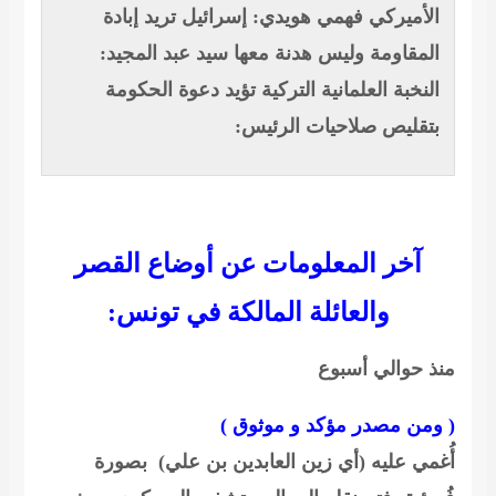
الأميركي
فهمي هويدي: إسرائيل تريد إبادة
المقاومة وليس هدنة معها
سيد عبد المجيد:
النخبة العلمانية التركية تؤيد دعوة الحكومة
بتقليص صلاحيات الرئيس:
آخر المعلومات عن أوضاع القصر
والعائلة المالكة في تونس:
منذ حوالي أسبوع
( ومن مصدر مؤكد و موثوق )
أُغمي عليه (
أي زين العابدين بن علي
) بصورة