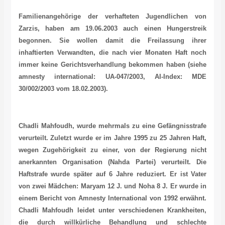
Familienangehörige der verhafteten Jugendlichen von
Zarzis, haben am 19.06.2003 auch einen Hungerstreik
begonnen. Sie wollen damit die Freilassung ihrer
inhaftierten Verwandten, die nach vier Monaten Haft noch
immer keine Gerichtsverhandlung bekommen haben (siehe
amnesty international: UA-047/2003
,
AI-Index: MDE
30/002/2003
vom 18.02.2003)
.
Chadli Mahfoudh, wurde mehrmals zu eine Gefängnisstrafe
verurteilt. Zuletzt wurde er im Jahre 1995 zu 25 Jahren Haft,
wegen Zugehörigkeit zu einer, von der Regierung nicht
anerkannten Organisation (Nahda Partei) verurteilt. Die
Haftstrafe wurde später auf 6 Jahre reduziert. Er ist Vater
von zwei Mädchen: Maryam 12 J. und Noha 8 J. Er wurde in
einem Bericht von Amnesty International von 1992 erwähnt.
Chadli Mahfoudh leidet unter verschiedenen Krankheiten,
die durch willkürliche Behandlung und schlechte