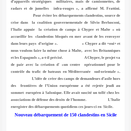
d’appareils stratégiques militaires, mais de camionnettes, de
radars et de jumelles infra-rouges », a affirmé M. Frattini.
Pour éviter les débarquements clandestins, source de
crise dans la coalition gouvernementale de Silvio Berlusconi,
l’Italie appuie la création de camps à Chypre et Malte « où
accueillir les clandestins bloqués en mer avant de les renvoyer
dans leurs pays d’origine ». « Chypre a dit +oui+ et
nous voulons faire la même chose à Malte, avec les Britanniques
et les Espagnols », a-t-il précisé. A Chypre, le projet va
de pair avec la création d' »un centre opérationnel pour le
contrôle du trafic de bateaux en Méditerranée sud-orientale ».
L’idée de créer des camps de demandeurs d’asile hors
des frontières de l’Union européenne a été rejetée jeudi au
sommet européen à Salonique. Elle avait suscité un tollé chez les
associations de défense des droits de l’homme. L’Italie
enregistre des débarquements quotidiens ces jours-ci en Sicile.
Nouveau débarquement de 150 clandestins en Sicile