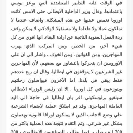
في الوقت ذاته التدابير المتشددة التي يوعز بوسي
باعتمادها. وقال وزير الداخلية الايطالي حتي الامس كانت
اوروبا تغمض عينيها عن هذه المشكلة. واضاف عندما لا
تملكون عملا ولا طعاما ولا مستقبلا لاولادكم، لا يمكن وقف
ردة الفعل العفوية الناتجة عن ارادة البقاء. انها اقوي من كل
شيء آخر، من الخطر، ومن المركب الذي يهرب
المهاجرين، ومن القوانين، ومن الخوف . واشار الي ان علي
الاوروبيين ان يتحركوا بالتشاور مع بعضهم، لأن المهاجرين
غير الشرعيين لا يتوقفون في ايطاليا. وقال ان ربع عددهم
فقط يبقي في بلدنا. اما الآخرون فيواصلون رحلتهم
ويتوزعون في كل اوروبا . الا ان رئيس الوزراء الايطالي
سيلفيو برلوسكوني اقر بان ايطاليا في حاجة الي اليد
العاملة المهاجرة. وقد تم اطلاق عملية لاضفاء الشرعية
علي وضع الاجانب الذين لا يملكون اوراقا قانونية ويعملون
بشكل غير شرعي. وتم التقدم نتيجة هذه العملية باكثر من
700 الف طلب. فيما يطالب الصناعيون الايطاليون بـ200