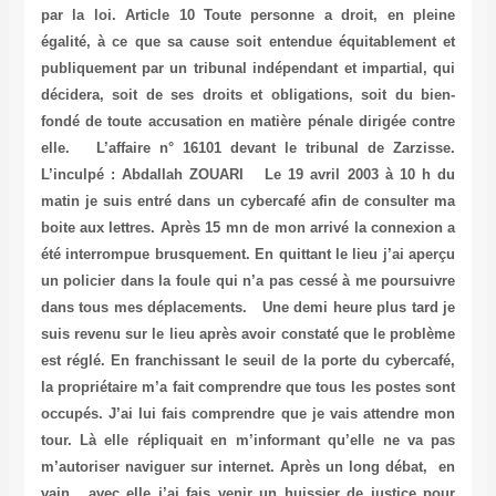
par la loi. Article 10 Toute personne a droit, en pleine
égalité, à ce que sa cause soit entendue équitablement et
publiquement par un tribunal indépendant et impartial, qui
décidera, soit de ses droits et obligations, soit du bien-
fondé de toute accusation en matière pénale dirigée contre
elle. L’affaire n° 16101 devant le tribunal de Zarzisse.
L’inculpé : Abdallah ZOUARI Le 19 avril 2003 à 10 h du
matin je suis entré dans un cybercafé afin de consulter ma
boite aux lettres. Après 15 mn de mon arrivé la connexion a
été interrompue brusquement. En quittant le lieu j’ai aperçu
un policier dans la foule qui n’a pas cessé à me poursuivre
dans tous mes déplacements. Une demi heure plus tard je
suis revenu sur le lieu après avoir constaté que le problème
est réglé. En franchissant le seuil de la porte du cybercafé,
la propriétaire m’a fait comprendre que tous les postes sont
occupés. J’ai lui fais comprendre que je vais attendre mon
tour. Là elle répliquait en m’informant qu’elle ne va pas
m’autoriser naviguer sur internet. Après un long débat, en
vain, avec elle j’ai fais venir un huissier de justice pour