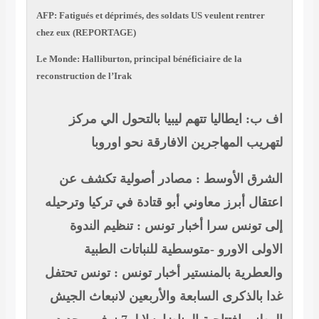
AFP: Fatigués et déprimés, des soldats US veulent rentrer
chez eux (REPORTAGE)
Le Monde: Halliburton, principal bénéficiaire de la
reconstruction de l’Irak
اف ب: ايطاليا تتهم ليبيا بالتحول الي مركز
لتهريب المهاجرين الافارقة نحو اوروبا
الشرق الأوسط : مصادر أصولية تكشف عن
اعتقال أبرز معاوني أبو قتادة في تركيا وترحيله
إلى تونس سرا
أخبار تونس : تنظيم الندوة
الاولى الاورو -متوسطية للنباتات الطبية
والعطرية بالمنستير
أخبار تونس : تونس تحتفل
غدا بالذكرى السابعة والأربعين لانبعاث الجيش