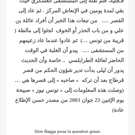
فُـجئية، فتم نقله إلى المستشفى العسكري حيث
بقي لمدة يومين في الإنعاش المركز . ثم عاد إلى
القصر …. من تبعات هذا الخبر أن أفراد عائلة بن
علي و من باب الحذر أو الخوف لجئوا إلى مالطة (
قريبة من تونس …) ثم عادوا عندما عاد زعيمهم
من المستشفى …. يبدو أن الغلبة في الوقت
الحاضر لعائلة الطرابلسي .. خاصة وأن الحديث
يدور أن ليلى بدأت تدير شؤون الحكم من قصر
قرطاج بعد أن تركه » صاحبه » إلى قصرها هي …
(وصلت هذه المعلومات إلى « تونس نيوز » صبيحة
يوم الإثنين 23 جوان 2003 من مصدر حسن الإطلاع
عادة)
Slim Bagga pose la question grave.