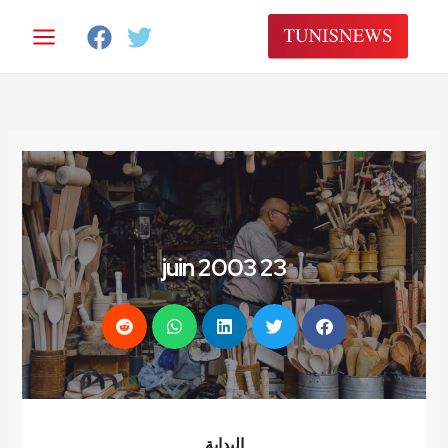
خطي
لى
لمحتوى
23 juin 2003
البداية