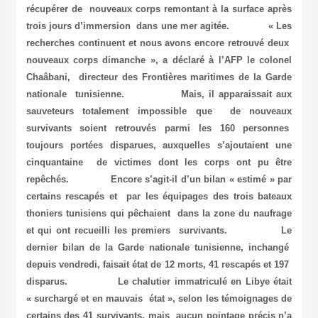
récupérer de nouveaux corps remontant à la surface après
trois jours d’immersion dans une mer agitée. « Les
recherches continuent et nous avons encore retrouvé deux
nouveaux corps dimanche », a déclaré à l’AFP le colonel
Chaâbani, directeur des Frontières maritimes de la Garde
nationale tunisienne. Mais, il apparaissait aux
sauveteurs totalement impossible que de nouveaux
survivants soient retrouvés parmi les 160 personnes
toujours portées disparues, auxquelles s’ajoutaient une
cinquantaine de victimes dont les corps ont pu être
repêchés. Encore s’agit-il d’un bilan « estimé » par
certains rescapés et par les équipages des trois bateaux
thoniers tunisiens qui pêchaient dans la zone du naufrage
et qui ont recueilli les premiers survivants. Le
dernier bilan de la Garde nationale tunisienne, inchangé
depuis vendredi, faisait état de 12 morts, 41 rescapés et 197
disparus. Le chalutier immatriculé en Libye était
« surchargé et en mauvais état », selon les témoignages de
certains des 41 survivants, mais aucun pointage précis n’a