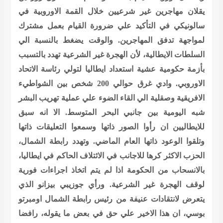
يقلان مهاجرين غير شرعيين خلال القمة الاوروبية في
سالونيكي في التأكيد علي ضرورة القيام بعمل مشترك
لمواجهة تدفق المهاجرين. والوقت يضغط بالنسبة الي
السلطات الايطالية، لأن الهجرة غير الشرعية تهدد بالتسبب
بأزمة حكومية عشية استعداد ايطاليا لتولي رئاسة الاتحاد
الاوروبي. وادي غرق حوالي 200 شخص بين الشواطيء
الافريقية وصقلية الي القاء الضوء علي عملية تهريب البشر
شبه اليومية بين جانبي البحر المتوسط. الا انه سبق
للايطاليين ان رأوا الصور ذاتها وسمعوا التعليقات ذاتها
وتلقوا الوعود ذاتها العام الماضي. وتهدد رابطة الشمال،
الحزب الاكثر كرها للاجانب في الائتلاف الحاكم في ايطاليا،
بالانسحاب من الحكومة اذا لم يتم اتخاذ اجراءات فورية
لوقف الهجرة غير الشرعية. ورأي جوزيبي بيزانو الذي
يتعرض لانتقادات عنيفة من رئيس رابطة الشمال اومبرتو
بوسي، ان هذا الاخير علي حق في بعض ما يقوله، رافضا