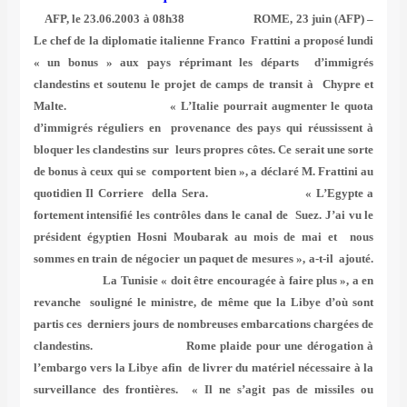
AFP, le 23.06.2003 à 08h38 ROME, 23 juin (AFP) –
Le chef de la diplomatie italienne Franco Frattini a proposé lundi
« un bonus » aux pays réprimant les départs d’immigrés
clandestins et soutenu le projet de camps de transit à Chypre et
Malte. « L’Italie pourrait augmenter le quota
d’immigrés réguliers en provenance des pays qui réussissent à
bloquer les clandestins sur leurs propres côtes. Ce serait une sorte
de bonus à ceux qui se comportent bien », a déclaré M. Frattini au
quotidien Il Corriere della Sera. « L’Egypte a
fortement intensifié les contrôles dans le canal de Suez. J’ai vu le
président égyptien Hosni Moubarak au mois de mai et nous
sommes en train de négocier un paquet de mesures », a-t-il ajouté.
La Tunisie « doit être encouragée à faire plus », a en
revanche souligné le ministre, de même que la Libye d’où sont
partis ces derniers jours de nombreuses embarcations chargées de
clandestins. Rome plaide pour une dérogation à
l’embargo vers la Libye afin de livrer du matériel nécessaire à la
surveillance des frontières. « Il ne s’agit pas de missiles ou