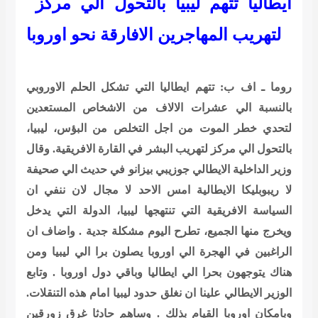
ايطاليا تتهم ليبيا بالتحول الي مركز
لتهريب المهاجرين الافارقة نحو اوروبا
روما ـ اف ب: تتهم ايطاليا التي تشكل الحلم الاوروبي
بالنسبة الي عشرات الالاف من الاشخاص المستعدين
لتحدي خطر الموت من اجل التخلص من البؤس، ليبيا،
بالتحول الي مركز لتهريب البشر في القارة الافريقية. وقال
وزير الداخلية الايطالي جوزيبي بيزانو في حديث الي صحيفة
لا ريبوبليكا الايطالية امس الاحد لا مجال لان ننفي ان
السياسة الافريقية التي تنتهجها ليبيا، الدولة التي يدخل
ويخرج منها الجميع، تطرح اليوم مشكلة جدية . واضاف ان
الراغبين في الهجرة الي اوروبا يصلون برا الي ليبيا ومن
هناك يتوجهون بحرا الي ايطاليا وباقي دول اوروبا . وتابع
الوزير الايطالي علينا ان نغلق حدود ليبيا امام هذه التنقلات.
وبامكان اوروبا القيام بذلك . وساهم حادثا غرق زورقين