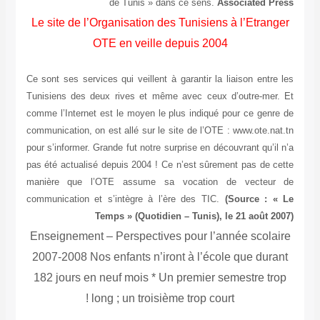
L
Ce 
Tun
com
com
pou
pas
ma
com
En
2
1