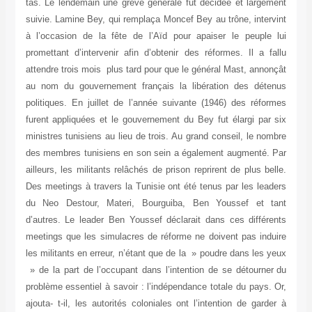
tas
sui
à l
pro
att
au 
pol
fur
min
des
ail
Des
du
d’a
mee
les
» d
pro
ajo