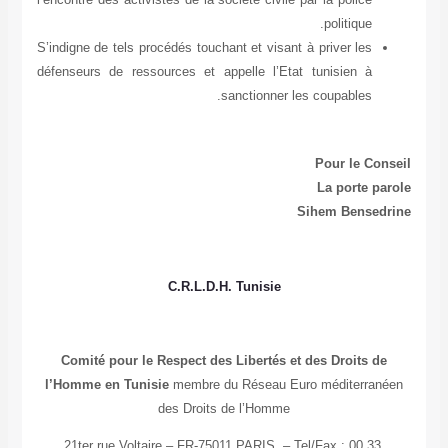
S’i
déf
l