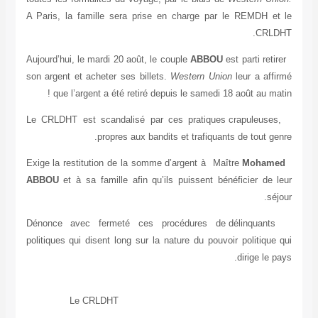
A P
son
Le 
AB
Dé
pol