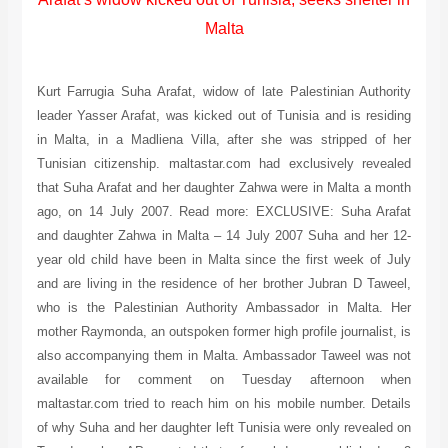
Kur
lea
in 
Tun
tha
ago
and
yea
and
who
mot
als
av
mal
of 