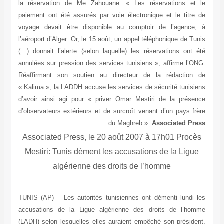
la 
pai
voy
l’a
(…)
ann
Réa
« K
d’a
d’o
A
TU
acc
(LA