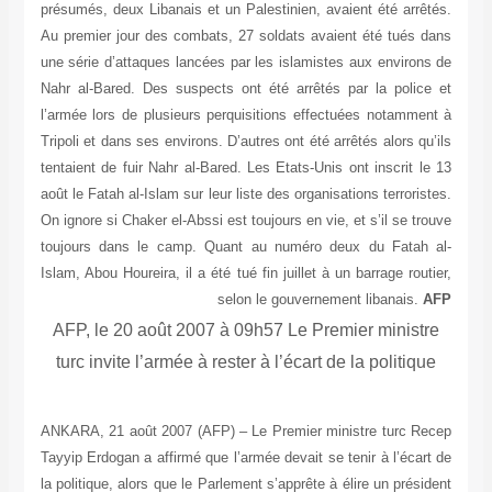
pré
Au 
une
Nah
l’a
Tri
ten
aoû
On 
tou
Isl
A
ANK
Tay
la 