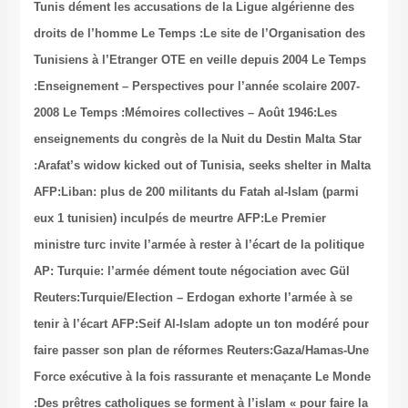
Tun
dr
Tun
:En
20
ens
:Ar
AFP
eux
min
AP:
Reu
ten
fai
For
:De