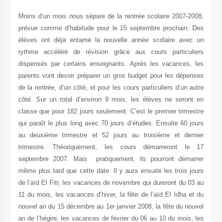
Moi
pré
élè
ryt
dis
par
de 
côt
cla
qui
au 
tr
sep
mêm
de 
11 
nou
an 