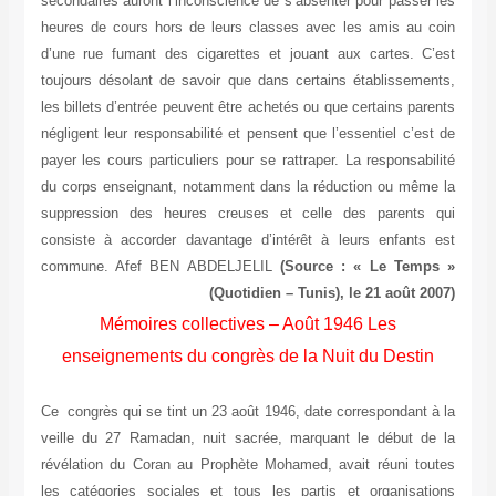
sec
heu
d’u
tou
les
nég
pay
du 
sup
con
co
Ce 
vei
rév
les