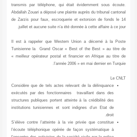
tra
Abd
de 
Il 
Tun
« m
Con
exé
str
ins
S’é
l’é
l’e