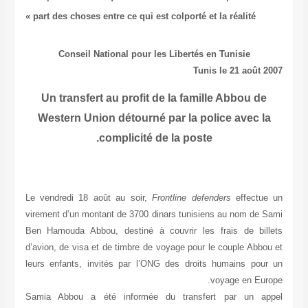
p
Le 
vir
Ben
d’a
leu
Sa