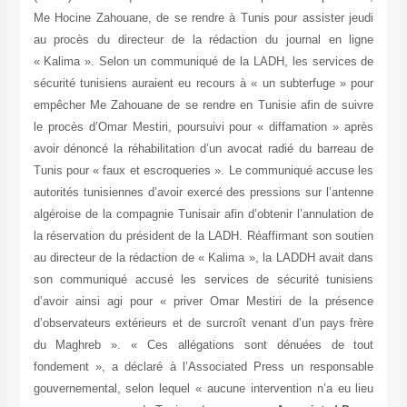
Me 
au 
« K
séc
emp
le 
avo
Tun
aut
alg
la 
au 
son
d’a
d’o
du
fon
gou