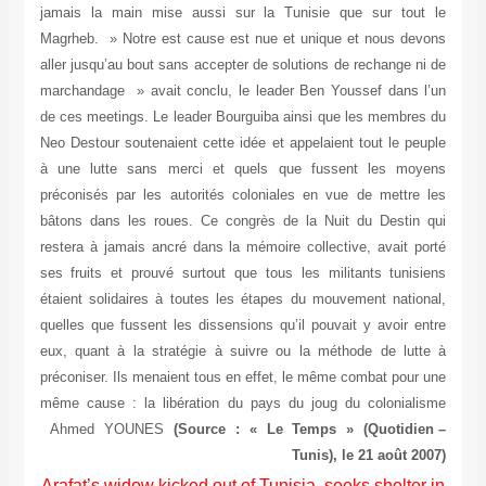
jam
Mag
all
mar
de 
Neo
à 
pré
bât
res
ses
éta
que
eux
pré
mêm
Ah
Ar