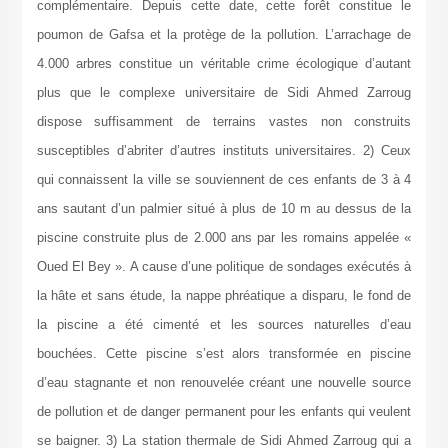
com
pou
4.0
plu
di
sus
qui
ans
pis
Oue
la 
la 
bou
d’e
de 
se 