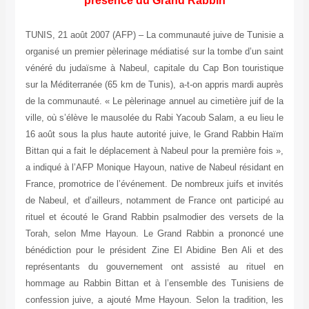
TUN
org
vén
sur
de 
vil
16 
Bit
a i
Fra
de 
rit
Tor
bén
re
hom
con