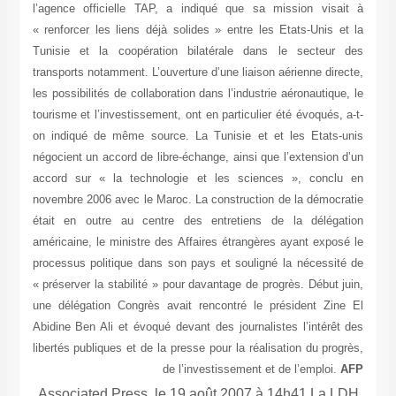
l’a
« r
Tun
tra
les
tou
on 
nég
acc
nov
éta
amé
pro
« p
une
Abi
lib
A