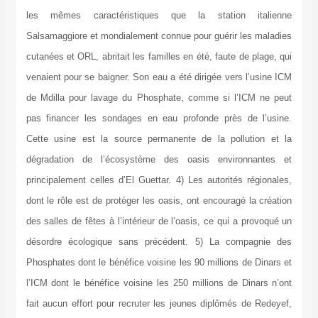
le
Sal
cut
ven
de 
pas
Cet
dé
pri
don
des
dés
Pho
l’I
fai