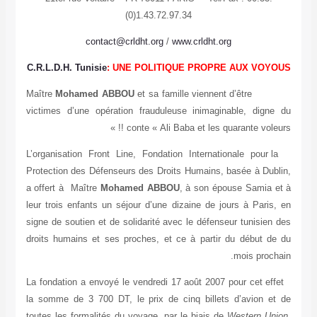
C.
vic
o
Pro
a o
leu
sig
dro
La 
la 
tou