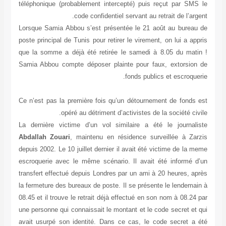
tél
Lor
pos
que
Sam
Ce 
La 
Ab
dep
esc
tra
la 
08.
une
ava