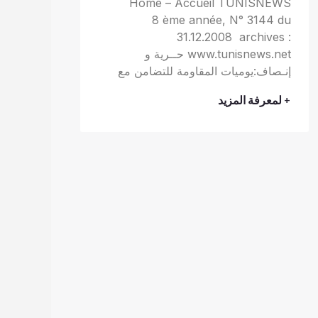
Home – Accueil TUNISNEWS
8 ème année, N° 3144 du
31.12.2008 archives :
www.tunisnews.net حــرية و
إنـصاف:يوميات المقاومة للتضامن مع
+ لمعرفة المزيد