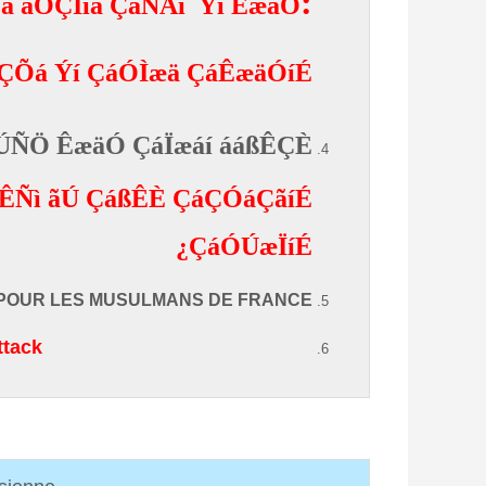
:
ä ãÓÇÌíä ÇáÑÃí Ýí ÊæäÓ
ÇÕá Ýí ÇáÓÌæä ÇáÊæäÓíÉ
ÚÑÖ ÊæäÓ ÇáÏæáí ááßÊÇÈ:
 ÊÑì ãÚ ÇáßÊÈ ÇáÇÓáÇãíÉ
ÇáÓÚæÏíÉ¿
I POUR LES MUSULMANS DE FRANCE
ttack