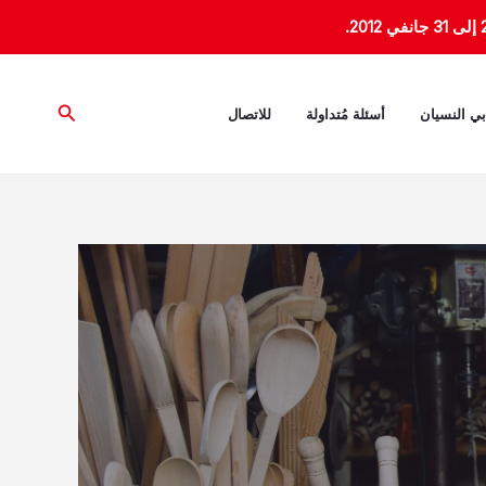
البحث
بي النسيان
أسئلة مُتداولة
للاتصال