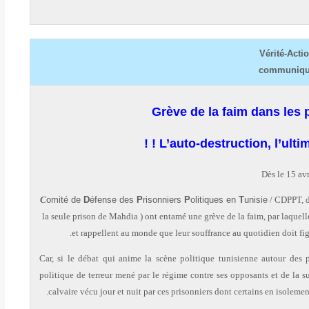
Vérité-Acti
communiq
Grève de la faim dans les 
L’auto-destruction, l’ultim
Dès le 15 avr
C
omité de
D
éfense des
P
risonniers
P
olitiques en
T
unisie
/ CDPPT, d
la seule prison de Mahdia ) ont entamé une grève de la faim,
par laquell
et rappellent au monde que leur souffrance au quotidien doit fig
Car, si le débat qui anime la scène politique tunisienne autour des 
politique de terreur mené par le régime contre ses opposants et de la s
calvaire vécu jour et nuit par ces prisonniers dont certains en isolement 