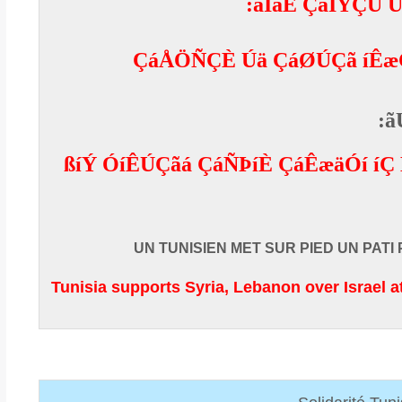
:
áÌäÉ ÇáÏÝÇÚ Ú
ÇáÅÖÑÇÈ Úä ÇáØÚÇã íÊæ
ã
ßíÝ ÓíÊÚÇãá ÇáÑÞíÈ ÇáÊæäÓí íÇ
UN TUNISIEN MET SUR PIED UN PAT
Tunisia supports Syria, Lebanon over Israel a