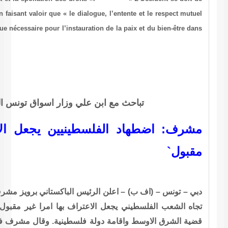
mieux comprendre l’islam », a-t-il suggéré en faisant valoir que « le 
entre les religions et les cultures sont plus que nécessaire pour l’ins
le monde ».
 وزار اسواق تونس القديمة ومسجد الزيتونة
يين يجعل الاعتراف باسرائيل `امرا غير
الباكستاني برويز مشرف بان استمرار سياسة الاضطهاد الاسرائيلية
ف بها امرا غير مقبول، مؤكدا ان الاعتراف باسرائيل مرتبط بحل
طينية. وقال مشرف في حديث لصحيفة الخليج الاماراتية امس ان