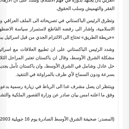
ام، وشدد على ان الارهاب ليس مرتبطا بالأديان بل هو ظاهرة اساسها
 الى الملف العراقي والقضية الفلسطينبة باعتبارها قضية كل الأمة
استمرار سياسة الاضطهاد الاسرائيلية ضد الشعب الفلسطيني، وان
جدي من قبل اسرائيل ببنودها.
ع العلاقات مع اسرائيل مشروط بانهاء الاحتلال الاسرائيلي وحل
ن تعتبر المراحل الثلاث لـ«خريطة الطريق» خطوة ايجابية باتجاه
ن باكستان تأمل بجدية اسرائيل في تطبيق بنود «خريطة الطريق»
غة في التنفيذ.
 في زيارة رسمية بدعوة من العاهل المغربي الملك محمد السادس،
 القصور الملكية والتشريفات والاوسمة.
لية 2003)