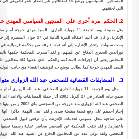
 إصدار عفو تشريعي في شأنهم يكون عفوا كاملا عادلا وشاملا لجميع الأضرار
 11 جويلية الجاري السيد مهدي خوجة أمام محكمة ناحية منزل بوزلفة بتهمة مخالفة قرار مراقبة
الإدارية. و كان قد أعيد اعتقاله للمرة الثانية في 27 جوان المنصرم إثر خروجه من السجن في بداية الربيع بعد أن قضى حكم
بست سنوات. وتجدر الإشارة إلى أنه تمت تبرئته من محكمة قرمبالية في الطور الاستئنافي في 5 جوان 2003. وتولى الأستاذ
د أصدرت المحكمة حكمها بالسجن مدة شهرين مع إسعافه بتأجيل التنفيذ. و إن
الذي عقبها كانا مخالفين للقانون والوقائع ويطالب بالكف الفوري عن ملاحقة
ظيف القضاء من جانب البوليس السياسي.
ة الجاري الصحافي عبد الله الزواري أمام محكمة جرجيس بتهمة القذف العلني. وكان المجلس
الصادر في 27 أفريل 2003 أثار جملة المضايقات والاعتداءات الصادرة عن جهاز البوليس السياسي التي يتعرض لها
الصحفي عبد الله الزواري منذ خروجه من السجنفي ماي 2002 و من بينها دفع أصحاب محلات الانترنيت لرفض خدماتهم له وحتى
 لقد نفى التهمة ذاكرا أنها من صنع البوليس السياسي بجرجيس الذي ضغط
بأن ترفض قبول الصحفي المذكور بمحلها و تزعم أنه أسمعها لفظا ماسا
حاضر عدلية رسمية قدمها لها مع بينة شاهد تؤكد كلها افتعال التهمة و تزوير
ع عن السيد عبد الله الزواري من بينهم الأستاذان محسن الربيع ومحمد نجيب