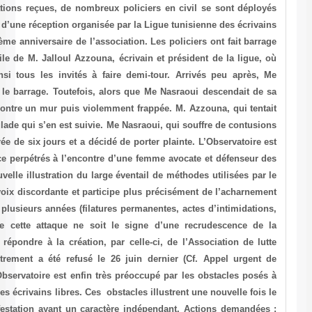
torture en Tunisie (ALTT). Selon les informations reçues, de nombre
dimanche 13 juillet, afin d’empêcher la tenue d’une réception organis
libres (non reconnue), à l’occasion du deuxième anniversaire de l’ass
dans une rue à 20 mètres environ du domicile de M. Jalloul Azzouna,
devait avoir lieu la réception, obligeant ainsi tous les invités à 
Nasraoui et M. Azzouna ont réussi à passer le barrage. Toutefois, 
voiture, les hommes en civil l’ont poussée contre un mur puis viole
de la défendre a été malmené dans la bousculade qui s’en est suivie.
aux bras, est en arrêt de travail pour une durée de six jours et a déci
vivement préoccupé par ces actes de violence perpétrés à l’encontr
droits de l’Homme. Cette attaque est une nouvelle illustration du lar
pouvoir tunisien aux fins de réprimer toute voix discordante et part
policier dont fait l’objet Me Nasraoui depuis plusieurs années (filat
etc.). L’Observatoire craint à cet égard que cette attaque ne so
répression menée contre Me Nasraoui pour répondre à la création, p
contre la torture en Tunisie, dont l’enregistrement a été refusé l
l’Observatoire TUN 001/ 0703 / OBS 030). L’Observatoire est enfin t
une réception privée de la Ligue tunisienne des écrivains libres. Ces o
verrouillage par les autorités de toute manifestation ayant un cara