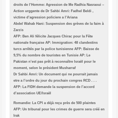
droits de l’Hom
Action urggent
victime d’agress
Abdel Wahab Han
Zarzis
AFP: Ben Ali fél
nationale frança
turcs arrêtés pa
9,5% du nombre 
Pakistan n’est p
moment, selon l
Dr Sahbi Amri: 
etre a l’ordre d
AFP: La FIDH de
d’association UE
Romandie: La CP
AFP: Un tribunal
Irak