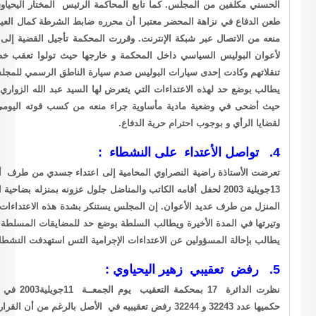
مة الرئيس المختار اليحياوي رئيس مركز استقلال القضاء و المحاماة. و لقد
ره ضابط الشرطة كمال العياشي افتعل الواقعة قصد التنكيل بالصحفي المذكور و
منعه من الاتصال عبر شبكة الإنترنت. وقررت المحكمة تأجيل القضية إلى 18 جويلية للتصريح بالحكم. كما سجل حضور مكثف
خارجها حيث تولوا تعقب خطى المحامين و ملاحقتهم بسيارات عديدة في كل
سيارة الناطق الرسمي للمجلس من الخلف عند عبوره لمنطقة قابس. إن المجلس
ها السيد عبد الله الزواري ويطالب باحترام حريته في التنقل والاتصال والشغل
نعه من كسب قوته اليومي. كما يطالب بإيقاف مضايقة المحامين المباشرين
إلى اعتداء جسدي من طرف أعوان البوليس السياسي لما تحولت مساء يوم الأحد
 والمناضل جلول عزونه بمنزله بضاحية العاصمة. حيث وقع دفعها وجرها من يديها أمام مدخل
تنكر بشدة هذه الاعتداءات المتكررة على رموز المجتمع المدني والتي تصاعدت
ع حد للمضايقات المسلطة على حقوق الاجتماع و التنظم و التعبير و التنقل كما
امية التس استهدفت النشطاء على القضاء و معاقبتهم مثلما يقتضيه القانون.
نظرت الدائرة 17 بمحكمة التعقيب يوم الجمعــة 11جويلية2003 في طعني الصحفي الشاب زهير اليحياوي وقررت صلب
322 رفض تعقيبيه في الأصل بالرغم من أن القرارين الاستئنافيين محلا الطعن صدرا دون تمكين الدفاع