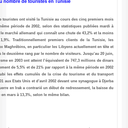
Baisse de 9,5% du nombre de touriste
AFP, le 15 juillet 2003 Près de 1,531 million de touristes ont visité l
de 2003, soit 9,5% de moins que durant la même période de 2002, s
Tunis. La baisse la plus importante concerne le marché allemand qui
élevée les Belges avec un léger recul de 1,9%. Traditionnellemen
Européens sont en passe de céder ce rang aux Maghrébins, en particul
les Algériens. Les Français occupent toujours le deuxième rang par le
les recettes en devises procurées par le tourisme en 2003 ont atteint 
(1 dinar = 0,7 euro) et sont en recul respectivement de 5,5% et de 21
et 2001. L’activité touristique en Tunisie a subi les effets cumulés 
aérien après les attentats du 11 septembre 2001 aux Etats Unis et d’a
(21 morts, dont 14 touristes allemands). La guerre en Irak a contrari
nombre de visiteurs en Tunisie ayant culminé en mars à 13,3%, selo