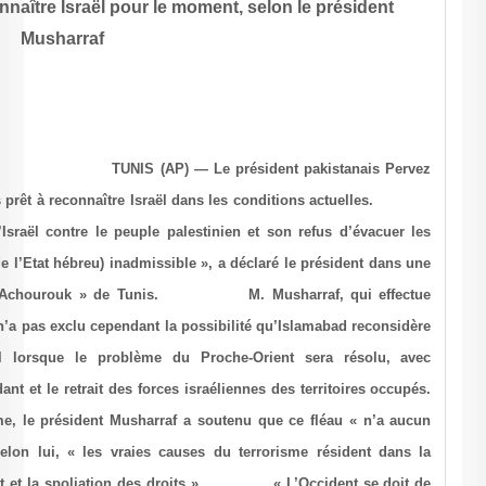
Le Pakistan n’est pas prêt à reconnaître Israël pour 
Musharraf
Associated Press, le 15.07.2003 à 17h27 TUNIS (AP) — 
Musharraf a réaffirmé que son pays n’est pas prêt à reconnaître 
« La poursuite de la politique repressive d’Israël contre le peuple
territoires occupés rend la reconnaissance (de l’Etat hébreu) inadmis
interview publiée mardi par le quotidien « Achourouk » de 
actuellement une visite officielle en Tunisie, n’a pas exclu cependant
la question de la reconnaissance d’Israël lorsque le problème
l’établissment d’un Etat palestinien indépendant et le retrait des forc
Evoquant par ailleurs le terrorisme, le président Musharraf 
rapport avec une religion quelconque ». Selon lui, « les vraies 
pauvreté, l’ignorance, le sous-développement et la spoliation d