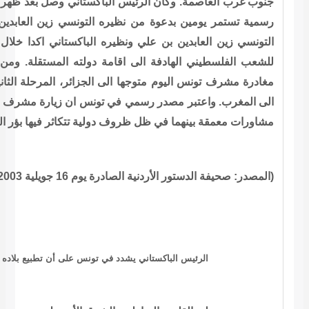
كستاني وصل بعد ظهر امس الاول الى العاصمة التونسية في زيارة
 التونسي زين العابدين بن علي. واعلن مصدر رسمي ان الرئيس
 الباكستاني اكدا خلال محادثاتهما دعم بلديهما للقضية المشروعة
دولته المستقلة. ومن المقرر ان يجتمع الرئيسان مرة ثانية قبل
الجزائر، المرحلة الثانية في جولة في المغرب العربي تقوده ايضا
ونس ان زيارة مشرف الى تونس تمثل فرصة لقائدي البلدين لاجراء
ية تتكاثر فيها بؤر التوتر.
يلية 2003)
تونس على أن تطبيع بلاده مع إسرائيل مشروط بانهاء الاحتلال