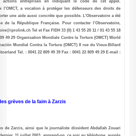
vouloir informer l’Observatoire de toutes actions entreprises
L’Observatoire, programme de la FIDH et de l’OMCT, a vocation à 
l’homme victimes de violations et à leur apporter une aide aussi conc
lauréat 1998 du Prix des Droits de l’Homme de la République Fran
appeler la ligne d’urgence : E-mail : observatoire@iprolink.ch Tel et Fa
80 Tel et Fax OMCT +4122 809 49 39 / 41 22 809 49 29 Organisation M
Organisation Against Torture (OMCT) Organización Mundial Contra la
Case postale 21 CH-1211 Geneve 8 Suisse/Switzerland Tel. : 0041 22 80
omct@omct.org http://www.omct.org
Suspension des grèves de la faim
Les familles et parents des jeunes internautes de Zarzis, ainsi que l
ont suspendu leur grève de la faim vendredi dernier, 11 juillet 2003, 