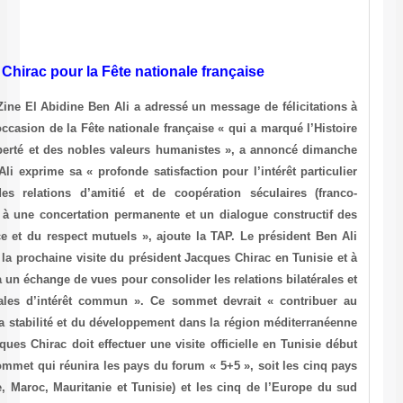
Ben Ali félicite Jacques Chirac pour la Fête
AFP, le 13 juillet 2003 Le président tunisien Zine El Abidine Ben Ali
son homologue français Jacques Chirac à l’occasion de la Fête nation
pour l’éternité, en tant que symbole de la liberté et des nobles va
l’agence tunisienne TAP (officielle). M. Ben Ali exprime sa « profonde
des deux présidents au développement des relations d’amitié et
tunisiennes), et pour leur dynamisme grâce à une concertation per
deux chefs d’Etat sur la base de la confiance et du respect mutuels
souligne enfin « tout l’intérêt qu’il accorde à la prochaine visite du 
sa participation au sommet 5+5 qui permettra un échange de vues pour 
sur les questions régionales et internationales d’intérêt commun
renforcement des assises de la sécurité, de la stabilité et du dével
et dans le monde », conclut M. Ben Ali. Jacques Chirac doit effectuer
décembre avant de participer à Tunis à un sommet qui réunira les pa
de l’Union du Maghreb arabe (Algérie, Libye, Maroc, Mauritanie et T