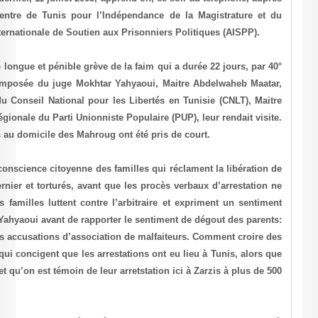
du juge Mokhtar Yahyaoui, président du Centre de Tunis pour l’I
Barreau (CIJ-T) et dirigent de l’Association Internationale de Soutien 
Les familles ont pris cette décision après une longue et pénible grève 
C, et ce le jour meme où une délégation composée du juge Mokhta
Maitre Mohamed Néjib Hosni, porte parole du Conseil National pour 
Mohsen Rabiaa et le président de la section régionale du Parti Unionnis
Les agents de l’ordre qui interdisaient l’accès au domicile des Mahrou
La délégation a été frappée par la très haute conscience citoyenne des
leurs enfants et proches arretés en février dernier et torturés, avant
soient falcifiés par la police politique. « Ces familles luttent contr
d’etre impuissant et réprimé » ajoute le juge Yahyaoui avant de rappo
« Nos enfants n’ont rien à voir avec les graves accusations d’associa
flics qui ont arreté nos enfants chez nous et qui concigent que les arr
nos enfants ne connaissent meme pas Tunis et qu’on est témoin de leur
km de la capitale Tunis ».