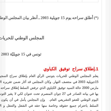
جلس الوطني للحريات بـتونس
بيان
في 15 جويليّة 2003
العام بإطلاق سراح السجين السياسي توفيق الكباوي الذي تم اليوم الثلاثاء
15جويلية 2003 في منتصف النهار. وكان المجلس قد أثار ضمن تقريره الأول عن واقع الحريات في تونس الذي صدر في 15
مارس 2000 حالة السيد توفيق الكباوي الذي ترفض السلط إطلاق سراحه رغم أنه قضى عقوبته منذ 18 جانفي 1999. كما ذكر
ي 27 جوان المنصرم تحت عنوان لكي لا يقبر التونسيون أحياء نطالب بالعفو التشريعي العام بمناسبة
المجلس يأمل في أن يكون إطلاق سراح السيد توفيق الكباوي يشير إلى التزام
ه في الشغل والتنقل و الاتصال والطمأنينة. كما يأمل أن يطلق سراح كافة