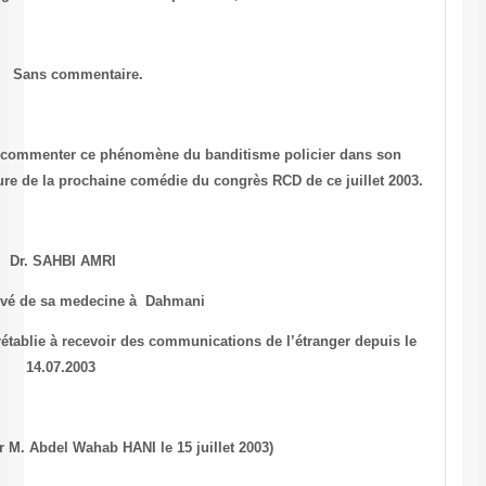
Sans commentaire.
Je laisse la voix au GPD Ben ALI de commenter ce phénomène
allocution qu’il devrait prononcer à l’ouverture de la prochaine com
Dr. SAHBI AMRI
Medecin privé de sa medecine à D
Tel.00.216.98.44.74.55, ligne apparemment rétablie à recevoir des c
14.07.2003
(Message transmis par M. Abdel Wahab HANI le 