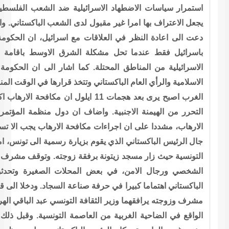
ية ضد الشعب الفلسطيني ورفض اسرائيل اخلاء المناطق المحتلة
ى الشعب الباكستاني. واضاف في تعليق على تصريحاته الاخيرة التي
 اسرائيل، ان الحكومة الباكستانية يمكنها درس مسألة الاعتراف
شرق الاوسط باقامة دولة فلسطينية مستقلة وانسحاب القوات
 اشار الى ان الحكومة الباكستانية ستأخذ بالاعتبار مشاعر الدول
تتخذ قرارها في الوقت المناسب. وقال مشرف في حديثه الى الخليج ان
صبح يرى بعد هجمات 11 ايلول ان مكافحة الارهاب اكثر الحاحا ومقدمة على حقوق الشعوب في
 ان دول منظمة المؤتمر الاسلامي شريكة في التحالف الدولي ضد
حة الارهاب يجب الا تستخدم مبررا لنكران الحقوق. على صعيد آخر
يارة رسمية الى تونس، امس في اسواق المدينة القديمة في العاصمة
ة زوجته. وتوقف مشرف وزوجته اللذان كانا محاطين بعناصر الحرس
لات الصغيرة وتحدثوا الى الحرفيين فيما ابدت زوجة الرئيس
عة السجاد. ودخلا الى قاعة الصلاة في مسجد زيتونة. ثم زار الرئيس
التونسي عبد الباقي الهرماسي، متحف باردو الوطني ومقر البرلمان
صمة التونسية. وقبل ذلك توقف مشرف عند نصب شهداء الاستقلال