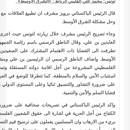
الشرق الأوسط»
ن تطبيع العلاقات مع اسرائيل مشروط بانهاء الاحتلال الاسرائيلي
رته لتونس حيث اجرى محادثات رسمية مع الرئيس التونسي زين
مي باسم رئاسة الجمهورية في تونس ان المحادثات بين الرئيسين
لمشترك على الصعيدين الاقليمي والدولي ولا سيما قضية الشرق
الرئيسين بن علي ومشرف اكدا على دعم البلدين لقضية الشعب
 دولته المستقلة وتمسكهما بالسلام كخيار استراتيجي من اجل
ا تتطرقا للوضع في العراق ومسائل دولية راهنة، حيث جرى التأكيد
 وعلى المستوى الدولي بخصوص القضايا الكبرى المطروحة وخاصة
ات صحافية على ضرورة التمييز بين الارهاب وحقوق الشعوب في
 حقوق الشعبين الفلسطيني والكشميري، وقال ان الدين الاسلامي
ن على ترسيخ قيم التسامح وان الاسلام دين سلام. وطالب المجتمع