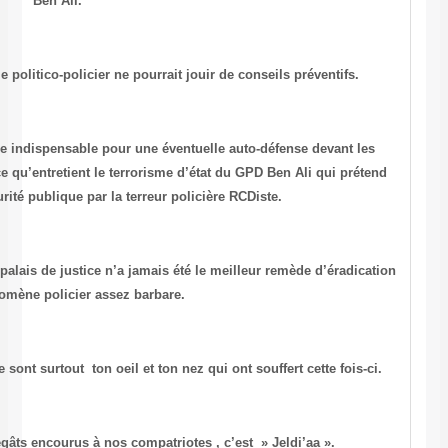
Ben Ali.
Le prochain candidat à ce scandale politico-policier ne pourr
L’autorisation de port d’armes s’avère indispensable pour une 
carences de conduite stimulatrice de violence qu’entretient le terro
assurer le devoir de la sécurité publique par la terr
Une simple requête déposée au frigo du palais de justice n’a jamai
de ce phénomène policier assez bar
Heureusement mon cher Fadhel que ce sont surtout ton oeil et ton
Mais relativement aux autres dégâts encourus à nos compat