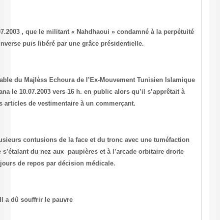
Je viens d’apprendre en ce jour du 15.07.2003 , que le militant
puis à la peine de mort ou l’inverse puis libéré par u
Mr. Fadhel Beldi ex-membre ou responsable du Majlèss Echoura d
, était victime d’agression policière à l’Ariana le 10.07.2003 vers 16
vendre en ambulatoire des articles de vestimenta
Son bilan séquellaire se résumait à plusieurs contusions de la f
importante violacée d’origine traumatique s’étalant du nez aux pau
nécessitent quinze jours de repos par déci
Il a dû souffrir le pauvre