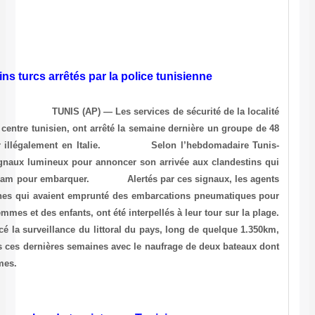
(Espagne, France, Italie, Portugal et Malte).
Immigration: 48 clandestins turcs arrêtés par
Associated Press, le 15.07.2003 à 18h52 TUNIS (AP) — Les s
de Hammam-Sousse, située sur le littoral du centre tunisien, ont arr
ressortissants turcs qui tentaient d’immigrer illégalement en 
Hebdo, un bateau de pêche a envoyé des signaux lumineux pour ann
attendaient sur la plage voisine de Chott-Mariam pour embarquer
de sécurité ont réussi à rattraper dix personnes qui avaient empru
rejoindre le bateau. Les 38 autres, dont des femmes et des enfants, ont 
Les autorités tunisiennes ont renforcé la surveillance du litto
surtout après les drames qui se sont produits ces dernières semaine
l’un venait de Libye, faisant plus de 200 victimes.