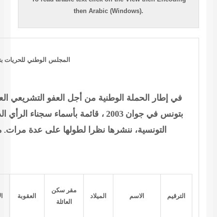
المجلس الوطني للحريات
بتونس
 العفو التشريعي العام
، أصدر المجلس الوطني للحريات
أسماء
سجناء الرأي الذين لا زالوا قيد الإعتقال في السجون
ولها على عدة مرات
من هم سجناء الرأي؟ (51 – 60)
.
ملاحظات
قر سكن
العقوبة
الاعتقال
السجن
عن
الحالة
الاجتماعية
أو
العائلة
الصحية …