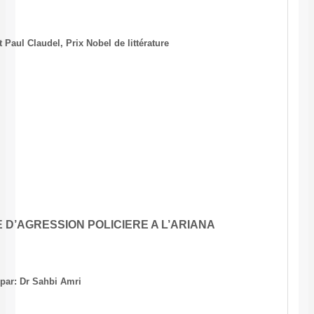
Zarzis restent dans l’attente.
« Il ya pire que la haine, il y a l’attente » disait Paul Claudel, Prix Nobe
Vincennes, le 15 juillet 2003
Abdel Wahab Hani
FADHEL BELDI , VICTIME D’AGRESSION PO
par: Dr Sahbi Amri