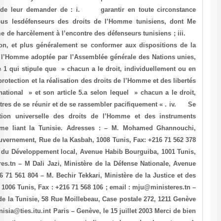
Merci d’écrire aux autorités tunisiennes et de leur demander de
l’intégrité physique et psychologique de tous lesdéfenseurs des
Nasraoui ; ii. Mettre un terme à toute forme de harcèlement à l’en
Garantir la liberté de réunion et d’association, et plus généraleme
Déclaration sur les défenseurs des droits de l’Homme adoptée par l
le 9 décembre 1998, notamment à son article 1 qui stipule que » cha
association avec d’autres, de promouvoir la protection et la réalisati
fondamentales aux niveaux national et international » et son articl
individuellement ou en association avec d’autres de se réunir et de
conformer aux dispositions de la Déclaration universelle des d
internationaux relatifs aux droits de l’Homme liant la Tunisie.
Premier Ministère, Secrétariat Général du Gouvernement, Rue de la K
– M. Hédi M’henni, Ministère de l’Intérieur et du Développement loc
Fax: +216 71 340 888 ; email :mint@ministeres.tn – M Dali Jazi, Min
Bab Mnara, La Kasbah, 1008 Tunis, Fax: +216 71 561 804 – M. Bechir 
Droits de l’homme, 57, Boulevard Bab Benat, 1006 Tunis, Fax : +216 7
S.E M. Habib Mansour, Mission permanente de la Tunisie, 58 Rue Moi
19; Fax : +4122 734 06 63 ; Email : mission.tunisia@ties.itu.int Paris –