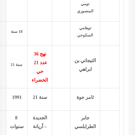
المسعدين
لم يتمتع باتصال القضاء
18
سنة
1991
عسكرية – يعاني من
نهج 36
أوجاع في الركبة جراء
دد 21
21 سنة
1991
التعذيب
حي
سجن مع أخيه صلاح ..
لخضراء
نة
21
1991
طالب
لجديدة
8
طالب : عائد من
2002
9 أفريل
أريانة
سنوات
إيطاليا