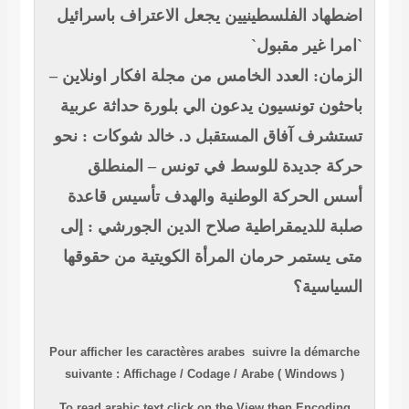
اف باسرائيل
ار اونلاين –
داثة عربية
شوكات : نحو
لمنطلق
يس قاعدة
ورشي : إلى
 من حقوقها
Pour afficher l
suivante
:
Aff
To read
arabic