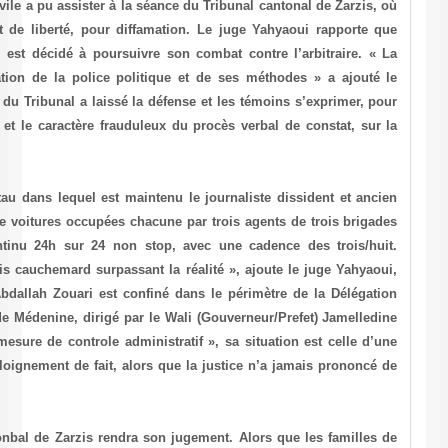
D’un autre coté, la délagation de la société civile a pu assister à la 
le journaliste dissident a été déféré, en état de liberté, pour dif
Abdallah Zouari a un moral d’enfer et qu’il est décidé à poursuivr
séance s’est vite transformée en condamnation de la police polit
dirigent du CIJ-T et de l’AISPP. Le Président du Tribunal a laissé la
démontrer l’aspect politique de l’accusation et le caractère fraudul
base duquel l’affaire a été initiée.
La délégation a pu se rendre compte de l’étau dans lequel est maint
prisonnier d’opinion, Abdallah Zouari. Quatre voitures occupées cha
différentes qui se relayent à son suivi continu 24h sur 24 non s
« Quelque chose qui ressemble à un mauvais cauchemard surpassant 
frappé par l’ampleur de cet état de siège. Abdallah Zouari est conf
(Sous-Préfecture) de Zarzis du gouvernorat de Médenine, dirigé par 
Bouslimi. Et bien qu’il soit l’objet d’une « mesure de controle admin
assignation à résidence et d’une mesure d’éloignement de fait, alor
telles mesures contre lui.
Ce vendredi 18 juillet 2003, le Tribunal cantonbal de Zarzis rendra 