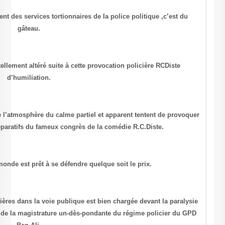
Mais comme il s’agit d’un ancien client des services tortionnair
gâteau.
Je pense que son moral n’est pas tellement altéré suite à cet
d’humiliation.
A moins que les patrons du sabotage de l’atmosphère du calme par
des incidents en ce temps des préparatifs du fameux cong
A vos marques , tout le monde est prêt à se défendr
La liste des victimes d’agressions policières dans la voie publiqu
mentale , fonctionnelle , juridique et morale de la magistrature un-