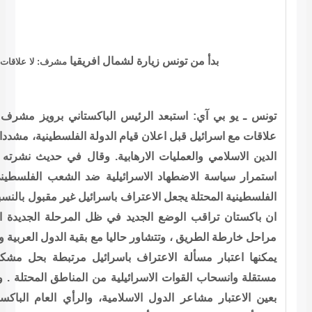
 افريقيا
مشرف: لا علاقات مع اسرائيل قبل قيام دولة فلسطينية
اكستاني برويز مشرف الذي يزور تونس حاليا احتمال اقامة بلاده
دولة الفلسطينية، مشددا في الوقت نفسه علي اهمية عدم الخلط بين
. وقال في حديث نشرته صحيفة الشروق التونسية امس الثلاثاء ان
ية ضد الشعب الفلسطيني، ورفض حكومة تل ابيب اخلاء المناطق
سرائيل غير مقبول بالنسبة للشعب الباكستاني . واضاف مشرف قائلا
ظل المرحلة الجديدة التي برزت عقب اعلان اللجنة الرباعية عن
 بقية الدول العربية والاسلامية، وبالتالي فان الحكومة الباكستانية
رائيل مرتبطة بحل مشكلة الشرق الاوسط باقامة دولة فلسطينية
من المناطق المحتلة . واكد في هذا السياق ان حكومة بلاده ستأخذ
، والرأي العام الباكستاني، قبل اتخاذ قرارها النهائي بشأن هذه