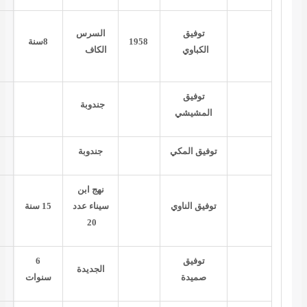
أنتهت فترة العقاب في
لسرس
8سنة
0
199
9
أفريل
18/01/1999 لازال
لكاف
بالسجن
(*)
ندوبة
جندوبة
نهج ابن
ناء عدد
15
سنة
20
6
الجديدة
2002
9
أفريل
لم يتمتع باتصال القضاء
سنوات