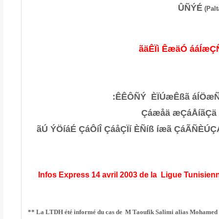
ÛÑÝÉ
ãäÊÏì ÊæäÓ ááÍæÇ
ÊÊÔÑÝ ÈÏÚæÊßã áÍÖæÑ
Çáæåä æÇáÅíãÇä 
ãÚ ÝÖíáÉ
ÇáÔíÎ ÇáåÇÏí ÈÑíß
íæã
ÇáÃÑÈÚÇÁ
Infos Express 14 avril 2003 de la Ligue Tunisien
** La LTDH été informé du cas de
M Taoufik Salimi
alias Mohamed Ka