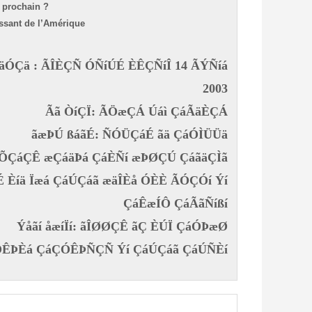
e prochain ?
ssant de l’Amérique
ÓÇä : ÃÎÈÇÑ ÓÑíÚÉ ÈÊÇÑíÎ 14 ÃÝÑíá
2003
Ãã ÒíÇÏ:
ÃÖæÇÁ Úáì ÇáÃäÈÇÁ
ãæÞÚ ßáãÉ: ÑÓÜÇáÉ ãä ÇáÓÌÜÜä
ÊÕÇáÇÊ æÇáäÞá ÇáÈÑí æÞØÇÚ ÇáãäÇÌã
 Èíä Ïæá ÇáÚÇáã æäÎÈå ÓÈÈ ÃÓÇÓí Ýí
ÇáÊæÍÔ ÇáÃãÑíßí
Ýåãí åæíÏí: ãÎØØÇÊ ãÇ ÈÚÏ ÇáÓÞæØ
ãÓÊÞÈá ÇáÇÓÊÞÑÇÑ Ýí ÇáÚÇáã ÇáÚÑÈí