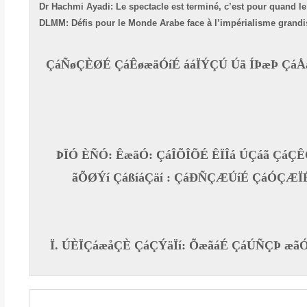
Dr Hachmi Ayadi: Le spectacle est terminé, c’est pour quand l
DLMM: Défis pour le Monde Arabe face à l’impérialisme grandi
ÇáÑøÇÈØÉ ÇáÊøæäÓíÉ ááÏÝÇÚ Úä ÍÞæÞ ÇáÅä
ÞÏÓ ÈÑÓ: ÊæäÓ: ÇáÎÕÎÕÉ ÊÏÎá ÚÇáã ÇáÇ
ãÕØÝí ÇáßíáÇäí : ÇáÐÑÇÆÚíÉ ÇáÓÇÆÏÉ
Ï. ÚÈÏÇáæåÇÈ ÇáÇÝäÏí: ÕæãáÉ ÇáÚÑÇÞ æ