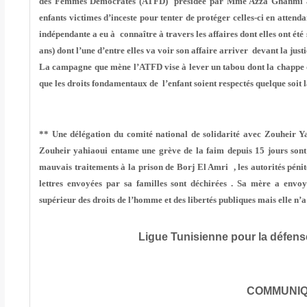
des Femmes Démocrates (ATFD)
présidée par Mme Azza Ghanmi a t
enfants victimes d’inceste pour tenter de protéger celles-ci en attenda
indépendante a eu à connaître à travers les affaires dont elles ont été sa
ans) dont l’une d’entre elles va voir son affaire arriver devant la just
La campagne que mène l’ATFD vise à lever un tabou dont la chappe de
que les droits fondamentaux de l’enfant soient respectés quelque soit l
** Une délégation du
comité national de solidarité avec Zouheir Y
Zouheir yahiaoui entame une grève de la faim depuis 15 jours sont é
mauvais traitements à la prison de Borj El Amri
, les autorités péni
lettres envoyées par sa familles sont déchirées . Sa mère a envo
supérieur des droits de l’homme et des libertés publiques mais elle n’a
Ligue Tunisienne pour la défens
COMMUNI