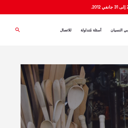
البحث
بي النسيان
أسئلة مُتداولة
للاتصال