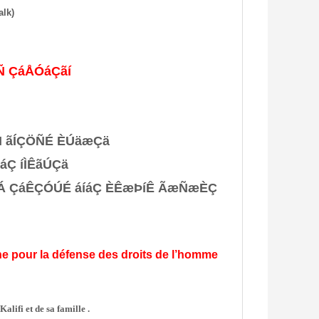
(Paltalk)
Ñ ÇáÅÓáÇãí
 ãÍÇÖÑÉ ÈÚäæÇä:
áÇ íÌÊãÚÇä
 ÇáÊÇÓÚÉ áíáÇ
ÈÊæÞíÊ ÃæÑæÈÇ
ne pour la défense des droits de l’homme
lifi et de sa famille .