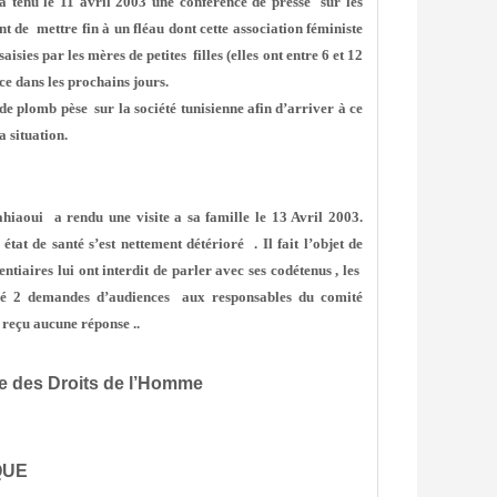
enu le 11 avril 2003 une conférence de presse sur les
nt de mettre fin à un fléau dont cette association féministe
isies par les mères de petites filles (elles ont entre 6 et 12
ice dans les prochains jours.
 plomb pèse sur la société tunisienne afin d’arriver à ce
a situation.
ahiaoui
a rendu une visite a sa famille le 13 Avril 2003.
tat de santé s’est nettement détérioré
. Il fait l’objet de
tentiaires lui ont interdit de parler avec ses codétenus , les
yé 2 demandes d’audiences
aux responsables du comité
 reçu aucune réponse ..
e des Droits de l’Homme
QUE