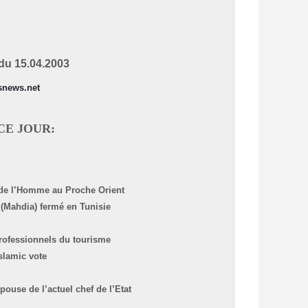
du 15.04.2003
snews.net
archives
CE JOUR:
 de l’Homme au Proche Orient
 (Mahdia) fermé en Tunisie
professionnels du tourisme
slamic vote
pouse de l’actuel chef de l’Etat