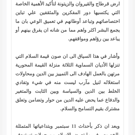
ارض قرطاج والقيروان والزيتونة لتأكيد الأهمية الخاصة
التي يكتسيها دور المفكرين والمثقفين علي تباين
اختصاصاتهم وتباعد أوطانهم في تعميق الوعي بان ما
يجمع البشر اكثر واهم مما من شانه ان يفرق بينهم أو
يباعد بين رؤاهم ومواقفهم.
وأشار في هذا السياق الى ان صون قيمة السلام التي
تنزلها الأديان السماوية الثلاثة منزلة القيمة المحورية
مرتهن بالعمل الهادف الى التمييز بين الدين ومحاولات
استغلاله لنيل مآرب ليست منه في شيء وتفادي
الخلط بين الدين والسياسة وبين الثابت والمتغير
والدفاع عما يحض عليه الدين من حوار وتضامن وتعلق
مشترك بقيم التسامح والسلام.
وبعد ان ذكر بأحداث 11 سبتمبر وبتداعياتها المتمثلة
بالخصوص في ما تعرض الإسلام من حملات تستهدف