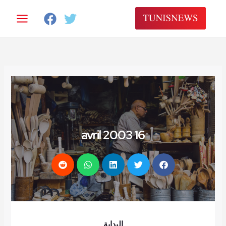
خطي
لى
لمحتوى
16 avril 2003
البداية