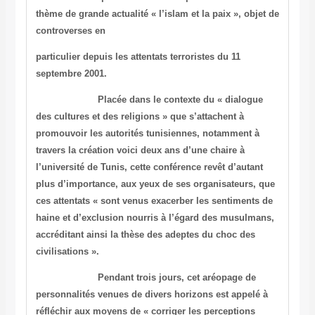
thème de grande
actualité « l’islam et la paix », objet de
controverses en
particulier depuis les attentats terroristes du 11
septembre 2001.
Placée dans le contexte du « dialogue
des cultures et des
religions » que s’attachent à
promouvoir les autorités tunisiennes,
notamment à
travers la création voici deux ans d’une chaire à
l’université de
Tunis
, cette conférence revêt d’autant
plus
d’importance, aux yeux de ses organisateurs, que
ces attentats
« sont venus exacerber les sentiments de
haine et d’exclusion
nourris à l’égard des musulmans,
accréditant ainsi la thèse des
adeptes du choc des
civilisations ».
Pendant trois jours, cet aréopage de
personnalités venues de
divers horizons est appelé à
réfléchir aux moyens de « corriger les
perceptions