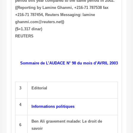
period this year compared to the same period in 2002.
((Reporting by Lamine Ghanmi, +216-71 787538 fax
+216-71 787454, Reuters Messaging: lamine
ghanmi.com@reuters.net))
($=1.317 dinar)
REUTERS
Sommaire de L’AUDACE N° 98 du mois d’AVRIL 2003
3
Editorial
4
Informations politiques
Ben Ali gravement malade: Le droit de
6
savoir