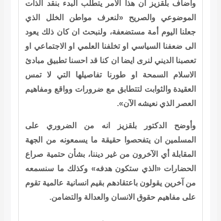
واضاف بلقزيز ان هذا الامر يتطلب البدء بنقد الذات
الموضوعي والصريح «لنعرف مواطن الخلل الذي
جعلنا اليوم أمة مستضعفة، ولنبحث ان كان ذلك يعود
الى ضعفنا السياسي او تخلفنا العلمي او الاجتماعي او
تعصبنا الديني لنرى ايضا ان كنا قد احسنا تطبيق مبادئ
الاسلام السمحة او طورنا تفاصيلها التي لا تمس
العقيدة والثوابت لتتطابق مع ضرورات وواقع ومفاهيم
العصر الذي نعيشه الآن».
وأوضح الدكتور بلقزيز انه من الضروري على
المسلمين ان يتفحصوا حقيقة ما يسمعونه من الجهة
المقابلة أي الآخرون من غير ديننا، بشأن حتمية صراع
الحضارات «الذي ستكون هدفه» وكذلك ما سنسمعه
من آخرين يقولون باعتقادهم بقيم انسانية عالمية تقوم
على مفاهيم حقوق الانسان والعدالة والتضامن.