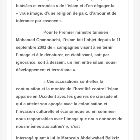
biaisées et erronées » de l’islam et d’en dégager la
« vraie image, d’une religion de paix, d’amour et de
tolérance par
essence ».
Pour le Premier ministre tunisien
Mohamed Ghannouchi, l’islam fait
l’objet depuis le 11
septembre 2001 de « campagnes visant à en
ternir
l’image et à le dénaturer, en établissant, soit par
ignorance, soit à dessein, un lien entre islam, sous-
développement
et terrorisme ».
« Ces accusations sont-elles la
continuation et la montée de
l’hostilité contre l’islam
apparue en Occident avec les guerres de
croisade et
qui a atteint son apogée avec la colonisation et
l’invasion culturelle et économique ou en sommes-
nous responsables
avec l’image que nous donnons de
nous-mêmes aux autres? », s’est
interrogé quant à lui le Marocain Abdelwahed Belkziz,