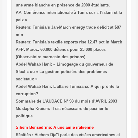
une arme blanche en présence de 2000 étudiants.
AP: Conférence internationale à Tunis sur « l’islam et la
paix »
Reuters: Tunisia’s Jan-March energy trade deficit at $87
mln
Reuters: Tunisia’s textile exports rise 12.47 pct in March
AFP: Maroc: 60.000 détenus pour 25.000 places
(Observatoire marocain des prisons)
Abdel Wahab Hani: « Limogeage du gouverneur de
Sfax! « ou « La gestion policière des problèmes
sociétaux »
Abdel Wahab Hani: L’affaire Tunisiana: A qui profite la
corruption?
Sommaire de L’AUDACE N° 98 du mois d’AVRIL 2003
Mustapha Kraiem: Il est nécessaire de pacifier le
politique
Sihem Bensedrine: A une amie irakienne
Réalités : Hichem Djaït parle des visées américaines et