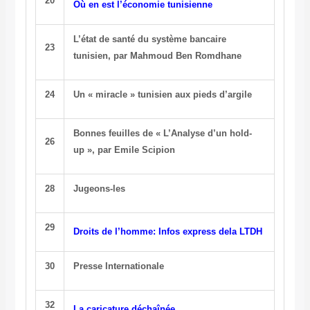
20
Où en est l’économie tunisienne
L’état de santé du système bancaire
23
tunisien, par Mahmoud Ben Romdhane
24
Un « miracle » tunisien aux pieds d’argile
Bonnes feuilles de « L’Analyse d’un hold-
26
up », par Emile Scipion
28
Jugeons-les
29
Droits de l’homme: Infos express dela LTDH
30
Presse Internationale
32
La caricature déchaînée