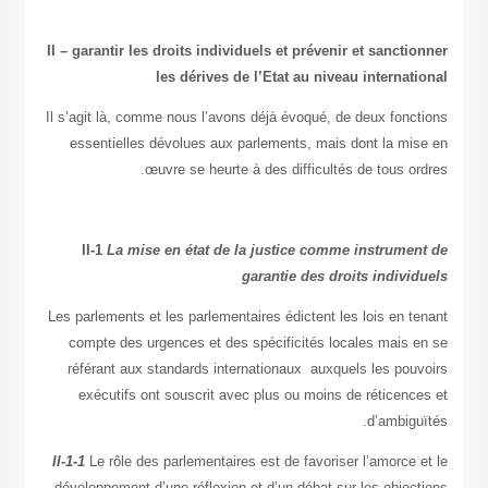
II – garantir les droits individuels et prévenir et sanct
les dérives de l’Etat au niveau interna
Il s’agit là, comme nous l’avons déjà évoqué, de deux fon
essentielles dévolues aux parlements, mais dont la m
œuvre se heurte à des difficultés de tous 
II-1
La mise en état de la justice comme instrum
garantie des droits indiv
Les parlements et les parlementaires édictent les lois en
compte des urgences et des spécificités locales mais
référant aux standards internationaux auxquels les po
exécutifs ont souscrit avec plus ou moins de réticen
d’ambi
II-1-1
Le rôle des parlementaires est de favoriser l’amorc
développement d’une réflexion et d’un débat sur les obje