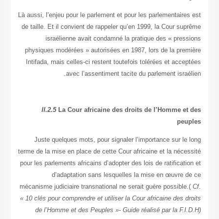
Là aussi, l’enjeu pour le parlement et pour les parlementai
de taille. Et il convient de rappeler qu’en 1999, la Cour 
israélienne avait condamné la pratique des « pre
physiques modérées » autorisées en 1987, lors de la pr
Intifada, mais celles-ci restent toutefois tolérées et ac
avec l’assentiment tacite du parlement isr
II.2.5
La Cour africaine des droits de l’Homme 
pe
Juste quelques mots, pour signaler l’importance sur l
terme de la mise en place de cette Cour africaine et la néc
pour les parlements africains d’adopter des lois de ratifica
d’adaptation sans lesquelles la mise en œuvre
mécanisme judiciaire transnational ne serait guère possib
« 10 clés pour comprendre et utiliser la Cour africaine des
de l’Homme et des Peuples »- Guide réalisé par la F.