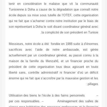
tenir en considération le malaise que vit la comm
Tunisienne à Doha a cause de la dégradation que connaît
école depuis sa mise sous tutelle de l’OTEF, cette organi
qui ne fait que s’acharner contre notre institution par le b
son représentant à Doha le soit disant coordinateur généra
la complicité de son président en T
Messieurs, notre école a été fondée en 1988 suite à d’é
sacrifices avec l’aide de notre ambassade, est 
actuellement par un coordinateur général, au passé conn
maison de la famille du Menzah6, et un financier pro
président de cette organisation tous deux agissant en
liberté sans, contrôle administratif ni financier d’où un d
énorme qui ne fait que s’accroître par la mauvaise gestion 
pi
– Utilisation des biens le l’école à des faims personnels
par ces responsables. – Aménagement des sall
classe pour habitation des nouveaux professeurs et le fin