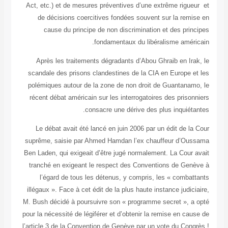
Act, etc.) et de mesures préventives d’une extrême rigu
de décisions coercitives fondées souvent sur la rem
cause du principe de non discrimination et des pri
fondamentaux du libéralisme amér
Après les traitements dégradants d’Abou Ghraib en Ir
scandale des prisons clandestines de la CIA en Europe 
polémiques autour de la zone de non droit de Guantana
récent débat américain sur les interrogatoires des pris
consacre une dérive des plus inquiét
Le débat avait été lancé en juin 2006 par un édit de 
suprême, saisie par Ahmed Hamdan l’ex chauffeur d’O
Ben Laden, qui exigeait d’être jugé normalement. La Cour
tranché en exigeant le respect des Conventions de Ge
l’égard de tous les détenus, y compris, les « comba
illégaux ». Face à cet édit de la plus haute instance judi
M. Bush décidé à poursuivre son « programme secret », 
pour la nécessité de légiférer et d’obtenir la remise en c
l’article 3 de la Convention de Genève par un vote du Con