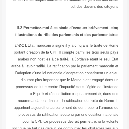
et des devoirs des ci
II-2
Permettez-moi à ce stade d’évoquer brièvemen
.
illustrations du rôle des parlements et des parlemen
II-2-1
L’Etat marocain a signé il y a cinq ans le traité d
portant création de la CPI. Il compte parmi les trois seu
arabes non hostiles à ce traité, la Jordanie étant le se
arabe à l’avoir ratifié. La ratification par le parlement maro
l’adoption d’une loi nationale d’adaptation constituent u
d’autant plus important que le Maroc s’est engagé d
processus de lutte contre l’impunité sous l’égide de l’i
« Equité et réconciliation » qui a préconisé, d
recommandations finales, la ratification du traité de R
appartient aujourd’hui au parlement de contribuer à l’amo
processus de ratification soutenu par une coalition na
pour la CPI. Ce processus devrait permettre, si la 
politique ne fait pas défaut, de contourner les obstacles l