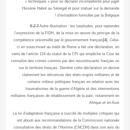
« techniques » pour se déclarer incompétente pour
Hissène Habré au Sénégal et pour statuer sur la d
d’extradition formulée par la Bel
II-2-3
Autre illustration : les turpitudes, pour re
l’expression de la FIDH, de la mise en œuvre du principe
compétence universelle par le gouvernement français
[4]
.
ci en souscrivant au traité de Rome a fait une déclarat
vertu de l’article 124 du statut de la CPI qui empêche la 
connaître des crimes commis par des ressortissants franç
sur le territoire français. Derrière cette déclaration on
clairement les réticences des états-majors militaire
certains milieux politiques français en relation a
traumatismes de la guerre d’Algérie et des interve
militaires françaises de rétablissement de la paix, notamm
Afrique et e
La loi d’adaptation française a suscité de multiples critiq
ont abouti aux recommandations de la Commission nat
consultative des droits de l’Homme (CNCDH) dans son a