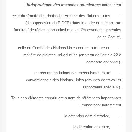
jurisprudence des instances onusiennes
notam
celle du Comité des droits de l’Homme des Nations Unies
(de supervision du PIDCP) dans le cadre du méc
facultatif de réclamations ainsi que les Observations gén
de ce C
celle du Comité des Nations Unies contre la torture en
matière de plaintes individuelles (en vertu de l’artic
caractère opti
les recommandations des mécanismes extra
conventionnels des Nations Unies (groupes de trav
rapporteurs spéc
Tous ces éléments constituent autant de références impor
concernant notam
la détention administrative,
la détention arbitraire,