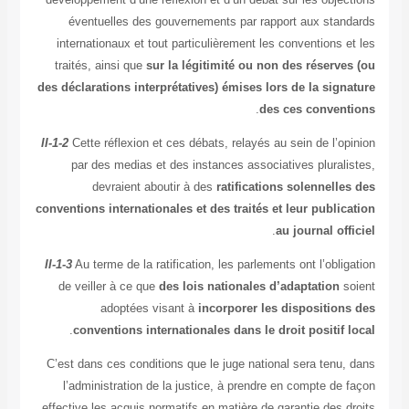
éventuelles des gouvernements par rapport aux sta
internationaux et tout particulièrement les conventions
traités, ainsi que
sur la légitimité ou non des réserv
des déclarations interprétatives) émises lors de la sig
.
des ces conve
II-1-2
Cette réflexion et ces débats, relayés au sein de l’
par des medias et des instances associatives plural
devraient aboutir à des
ratifications solennell
conventions internationales et des traités et leur publi
.
au journal o
II-1-3
Au terme de la ratification, les parlements ont l’obl
de veiller à ce que
des lois nationales d’adaptation
adoptées visant à
incorporer les dispositio
.
conventions internationales dans le droit positif
C’est dans ces conditions que le juge national sera tenu
l’administration de la justice, à prendre en compte d
effective les acquis normatifs en matière de garantie des