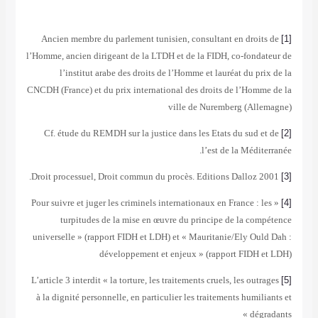
Ancien membre du parlement tunisien, consultant en droits
l’Homme, ancien dirigeant de la LTDH et de la FIDH, co-fonda
l’institut arabe des droits de l’Homme et lauréat du pri
CNCDH (France) et du prix international des droits de l’Homm
ville de Nuremberg (Alle
Cf. étude du REMDH sur la justice dans les Etats du sud e
l’est de la Médite
« Pour suivre et juger les criminels internationaux en France : l
turpitudes de la mise en œuvre du principe de la com
universelle » (rapport FIDH et LDH) et « Mauritanie/Ely Oul
développement et enjeux » (rapport FIDH e
L’article 3 interdit « la torture, les traitements cruels, les outr
à la dignité personnelle, en particulier les traitements humili
dégr