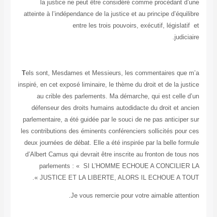
la justice ne peut être considéré comme procédant
atteinte à l’indépendance de la justice et au principe d’éq
entre les trois pouvoirs, exécutif, législ
jud
T
els sont, Mesdames et Messieurs, les commentaires q
inspiré, en cet exposé liminaire, le thème du droit et de la 
au crible des parlements. Ma démarche, qui est cell
défenseur des droits humains autodidacte du droit et 
parlementaire, a été guidée par le souci de ne pas antici
les contributions des éminents conférenciers sollicités po
deux journées de débat. Elle a été inspirée par la belle 
d’Albert Camus qui devrait être inscrite au fronton de t
parlements : « SI L’HOMME ECHOUE A CONCILI
JUSTICE ET LA LIBERTE, ALORS IL ECHOUE A T
Je vous remercie pour votre aimable atte