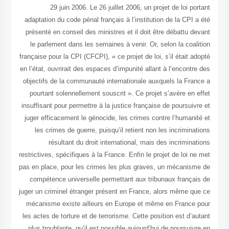
29 juin 2006. Le 26 juillet 2006, un projet de loi 
adaptation du code pénal français à l’institution de la CP
présenté en conseil des ministres et il doit être débattu
le parlement dans les semaines à venir. Or, selon la co
française pour la CPI (CFCPI), « ce projet de loi, s’il était
en l’état, ouvrirait des espaces d’impunité allant à l’encon
objectifs de la communauté internationale auxquels la Fr
pourtant solennellement souscrit ». Ce projet s’avère e
insuffisant pour permettre à la justice française de poursu
juger efficacement le génocide, les crimes contre l’human
les crimes de guerre, puisqu’il retient non les incrimi
résultant du droit international, mais des incrimi
restrictives, spécifiques à la France. Enfin le projet de loi
pas en place, pour les crimes les plus graves, un mécani
compétence universelle permettant aux tribunaux franç
juger un criminel étranger présent en France, alors même 
mécanisme existe ailleurs en Europe et même en Franc
les actes de torture et de terrorisme. Cette position est d
plus troublante, qu’il est possible aujourd’hui de poursu