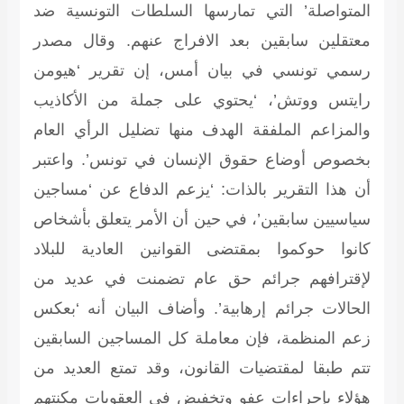
المتواصلة’ التي تمارسها السلطات التونسية ضد
معتقلين سابقين بعد الافراج عنهم. وقال مصدر
رسمي تونسي في بيان أمس، إن تقرير ‘هيومن
رايتس ووتش’، ‘يحتوي على جملة من الأكاذيب
والمزاعم الملفقة الهدف منها تضليل الرأي العام
بخصوص أوضاع حقوق الإنسان في تونس’. واعتبر
أن هذا التقرير بالذات: ‘يزعم الدفاع عن ‘مساجين
سياسيين سابقين’، في حين أن الأمر يتعلق بأشخاص
كانوا حوكموا بمقتضى القوانين العادية للبلاد
لإقترافهم جرائم حق عام تضمنت في عديد من
الحالات جرائم إرهابية’. وأضاف البيان أنه ‘بعكس
زعم المنظمة، فإن معاملة كل المساجين السابقين
تتم طبقا لمقتضيات القانون، وقد تمتع العديد من
هؤلاء بإجراءات عفو وتخفيض في العقوبات مكنتهم