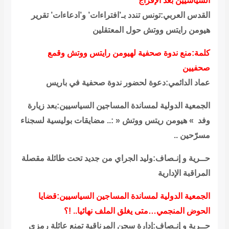
السياسيين بعد الإفراج
القدس العربي:تونس تندد بـ’افتراءات’ و’ادعاءات’ تقرير
هيومن رايتس ووتش حول المعتقلين
كلمة:منع ندوة صحفية لهيومن رايتس ووتش وقمع
صحفيين
عماد الدائمي:دعوة لحضور ندوة صحفية في باريس
الجمعية الدولية لمساندة المساجين السياسيين:بعد زيارة
وفد » هيومن ريتس ووتش « :.. مضايقات بوليسية لسجناء
مسرّحين ..
حــرية و إنـصاف:وليد الجراي من جديد تحت طائلة مقصلة
المراقبة الإدارية
الجمعية الدولية لمساندة المساجين السياسيين:قضايا
الحوض المنجمي…متى يغلق الملف نهائيا.. !؟
حــرية و إنـصاف:إدارة سجن المرناقية تمنع عائلة رمزي