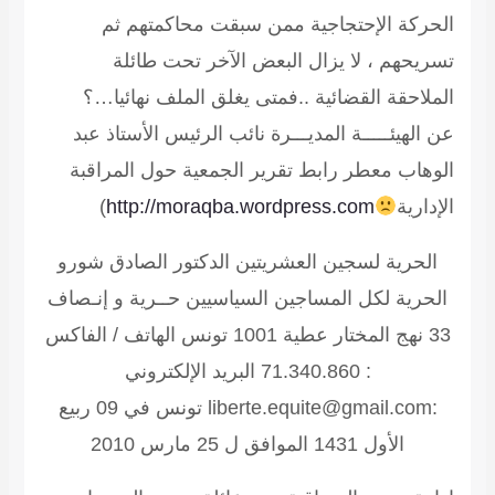
الحركة الإحتجاجية ممن سبقت محاكمتهم ثم
تسريحهم ، لا يزال البعض الآخر تحت طائلة
الملاحقة القضائية ..فمتى يغلق الملف نهائيا…؟
عن الهيئـــــة المديـــرة نائب الرئيس الأستاذ عبد
الوهاب معطر رابط تقرير الجمعية حول المراقبة
الإدارية
http://moraqba.wordpress.com
)
الحرية لسجين العشريتين الدكتور الصادق شورو
الحرية لكل المساجين السياسيين
حــرية و إنـصاف
33 نهج المختار عطية 1001 تونس الهاتف / الفاكس
: 71.340.860 البريد الإلكتروني
:liberte.equite@gmail.com تونس في 09 ربيع
الأول 1431 الموافق ل 25 مارس 2010