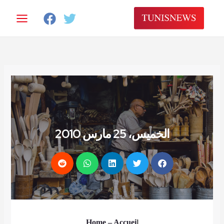
خطي
لى
لمحتوى
الخميس، 25 مارس 2010
Home
– Accuei
l