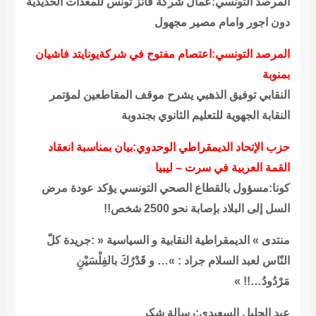
المرصد التونسي:عمال شركة قانز تونس للمعدات الحديدية
دون اجور وامام مصير مجهول
المرصد التونسي:اعتصام مفتوح في شركةيونايتد فاشيان
بمنوبة
النقابي توفيق الذهبي يشرح موقف المقاطعين لمؤتمر
النقابة الجهوية للتعليم الثانوي بجندوبة
حزب الإتحاد الديمقراطي الوحدوي:بيان بمناسبة انعقاد
القمة العربية في سرت – ليبيا
كونا:مسؤول بالقطاع الصحي التونسي يؤكد عودة مرض
السل إلى البلاد بإصابة نحو 2500 شخص!!
منتدى » الديمقراطية النقابية و السياسية « :جريدة كلّ
النّاس لعبد السلام جراد : »… و قَدْرُكَ بالفِلْسَيْنِ
مَرْدُودُ…!! »
عبد الجليل السعيدي:رسالة شكر