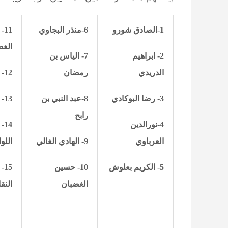
1-
الصادق شورو
6-
منذر البجاوي
11-
الغض
2- ابراهيم
7- الياس بن
الدريدي
رمضان
12- منير الحناشي
3- رضا البوكادي
8-
عبد النبي بن
13- بشير اللواتي
رابح
4-نورالدين
14-
العرباوي
9- الهادي الغالي
اللو
5- الكريم بعلوش
10- حسين
15
الغضبان
النق