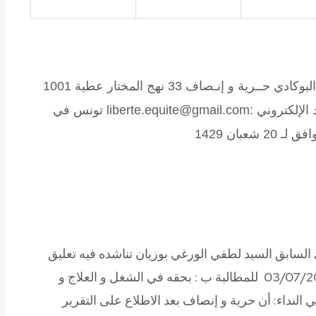
لبوكادي
حــرية و إنـصاف
33 نهج المختار عطية 1001
تونس الهاتف / الفاكس : 71.340.860 البريد الإلكتروني :liberte.equite@gmail.com تونس في
لسابق السيد لطفي الورغي بوزيان تناشده فيه تعليق
الإضراب عن الطعام الذي بدأه يوم الخميس 03/07/2008 للمطالبة ب : بحقه في الشغل و العلاج و
 النداء: أن حرية و إنصاف بعد الاطلاع على التقرير