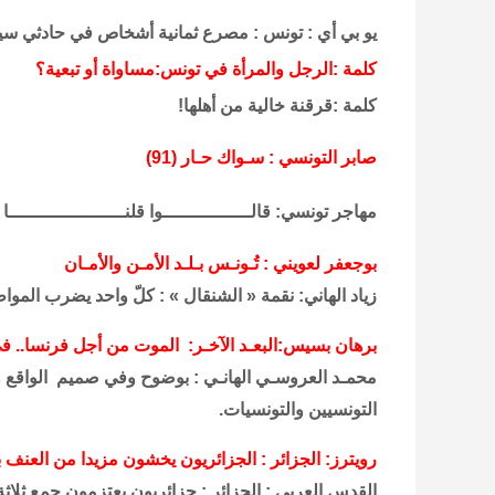
يو بي أي : تونس : مصرع ثمانية أشخاص في حادثي سي
كلمة :الرجل والمرأة في تونس:مساواة أو تبعية؟
كلمة :قرقنة خالية من أهلها!
صابر التونسي : سـواك حـار (91)
مهاجر تونسي: قالــــــــــــــــوا قلنـــــــــــــــــــــا
بوجعفر لعويني : تُـونـس بـلـد الأمـن والأمـان
زياد الهاني: نقمة « الشنقال » : كلّ واحد يضرب المو
برهان بسيس:البعـد الآخـر: الموت من أجل فرنسا.. في
محمـد العروسـي الهانـي : بوضوح وفي صميم الواقع 
التونسيين والتونسيات.
رويترز: الجزائر : الجزائريون يخشون مزيدا من العنف 
القدس العربي : الجزائر : جزائريون يعتزمون جمع ثلاثة م