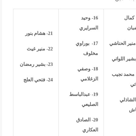
كمال
16- وحيد
بان
السرايري
21- هشام بنور
17-
بوراوي
22- منير غيث
مخلوف
23- بشير رمضان
18- وصفي
محمد نجيب
الزغلامي
24- فتحي العلج
اتي
19- عبدالباسط
- الشاذلي
الصليعي
اش
20- الصادق
العكاري