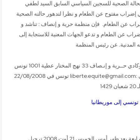
خ 20/08/2008 و المتعلق بالحالة الصحية للسجين السياسي السابق السيد لطفي
51 يوما على دخوله في إضراب مفتوح عن الطعام و نظرا لتدهور حالته الصحية
اب عن الطعام. فإن منظمة حرية و إنصاف : تناشد و
اب عن الطعام و تدعو الجهات المعنية للاستجابة إلى
 المدنية.
عن رئيس المنظمة
كادي
حــرية و إنـصاف
33 نهج المختار عطية 1001 تونس
الهاتف / الفاكس : 71.340.860 البريد الإلكتروني :liberte.equite@gmail.com تونس في 22/08/2008
1429
تونسي إلى موريطانيا
عمدت السلطات الأمنية التونسية على الساعة الرابعة بعد ظهر أمس الخميس 21 أوت 2008 ترحيل