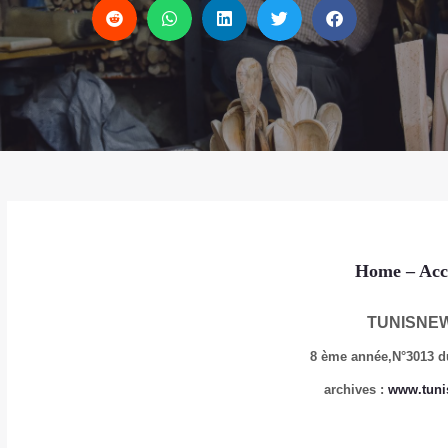
Home
– Acc
TUNISNE
8 ème année,
N°3013 d
archives
:
www.tuni