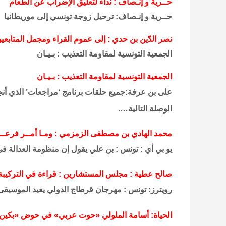
حــرية و إنـصاف : نداء لتعليق الإضراب عن الطعام
حــرية و إنـصاف: ترحيل زوجة تونسي إلى موريطانيا
نصر الدّين بن حدي : إلى عموم القراء ومجمل المتابع
الجمعية التونسية لمقاومة التعذيب : بـيـان
الجمعية التونسية لمقاومة التعذيب : بـيـان
على بن عرفة:جميع حلقات برنامج ‘مراجعات’ الذي أنجزت
الوصلة التالية….
محمد الهادي بن مصطفى الزمزمي : ومـا أمــر فرعـــون 
يو بي أي : تونس : بن علي يقول إن منظومة العدالة في
صالح عطية : مجلس المستشارين : قراءة في التركيبة ا
رويترز: تونس : مهرجان قرطاج الدولي يعيد الموسيقى ا
الحياة: أسامة الملولي «حوت عربي» في حوض «بكين 2008»