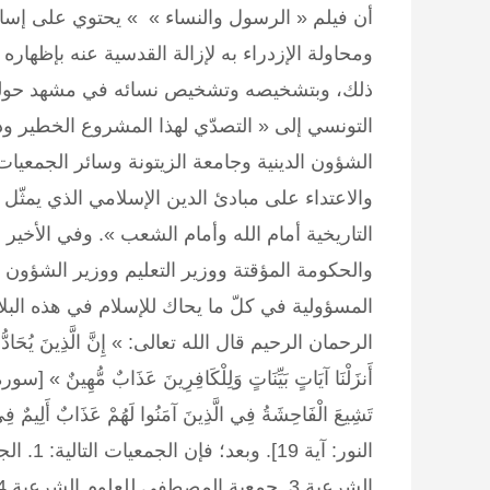
أن فيلم « الرسول والنساء » » يحتوي على إسا
ومحاولة الإزدراء به لإزالة القدسية عنه بإظهار
ذلك، وبتشخيصه وتشخيص نسائه في مشهد حوله نس
التونسي إلى « التصدّي لهذا المشروع الخطير و
الشؤون الدينية وجامعة الزيتونة وسائر الجمعيات 
والاعتداء على مبادئ الدين الإسلامي الذي يمثّل
التاريخية أمام الله وأمام الشعب ». وفي الأخي
والحكومة المؤقتة ووزير التعليم ووزير الشؤون ا
المسؤولية في كلّ ما يحاك للإسلام في هذه البلا
الرحمان الرحيم قال الله تعالى: » إِنَّ الَّذِينَ يُحَادُّونَ اللَ
تَشِيعَ الْفَاحِشَةُ فِي الَّذِينَ آمَنُوا لَهُمْ عَذَابٌ أَلِيمٌ فِي ال