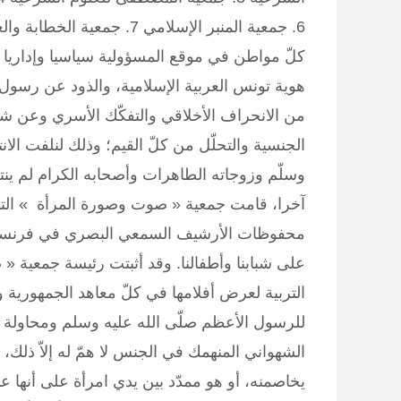
6. جمعية المنبر الإسلامي 7.
كلّ مواطن في موقع المسؤولية سياسيا وإداريا وق
هوية تونس العربية الإسلامية، والذود عن رسول 
من الانحراف الأخلاقي والتفكّك الأسري وعن شب
الجنسية والتحلّل من كلّ القيم؛ وذلك لنلفت الان
وسلّم وزوجاته الطاهرات وأصحابه الكرام لم ينت
آخرا، قامت جمعية « صوت وصورة المرأة » التي ت
محفوظات الأرشيف السمعي البصري في فرنسا وجل
على شبابنا وأطفالنا. وقد أثبتت رئيسة جمعية
التربية لعرض أفلامها في كلّ معاهد الجمهورية 
للرسول الأعظم صلّى الله عليه وسلم ومحاولة ا
الشهواني المنهمك في الجنس لا همّ له إلاّ ذ
يخاصمنه، أو هو ممدّد بين يدي امرأة على أنها 