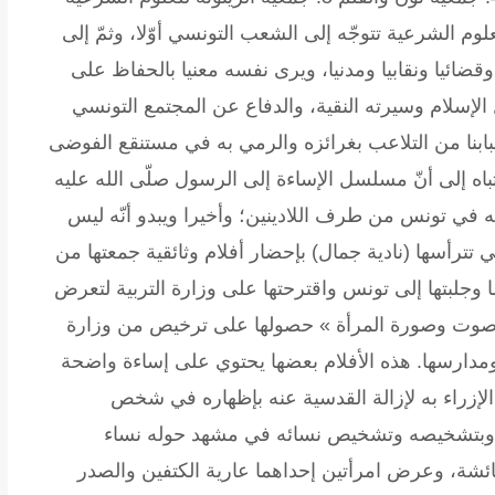
 جمعية الخطابة والعلوم الشرعية تتوجّه إلى الشعب التونسي أوّلا، وثمّ إلى
ضائيا ونقابيا ومدنيا، ويرى نفسه معنيا بالحفاظ على
الإسلام وسيرته النقية، والدفاع عن المجتمع التونسي
ابنا من التلاعب بغرائزه والرمي به في مستنقع الفوضى
تباه إلى أنّ مسلسل الإساءة إلى الرسول صلّى الله عليه
ه في تونس من طرف اللادينين؛ وأخيرا ويبدو أنّه ليس
ترأسها (نادية جمال) بإحضار أفلام وثائقية جمعتها من
بتها إلى تونس واقترحتها على وزارة التربية لتعرض
 « صوت وصورة المرأة » حصولها على ترخيص من وزارة
ومدارسها. هذه الأفلام بعضها يحتوي على إساءة واضحة
لإزراء به لإزالة القدسية عنه بإظهاره في شخص
لك، وبتشخيصه وتشخيص نسائه في مشهد حوله نساء
عائشة، وعرض امرأتين إحداهما عارية الكتفين والصدر