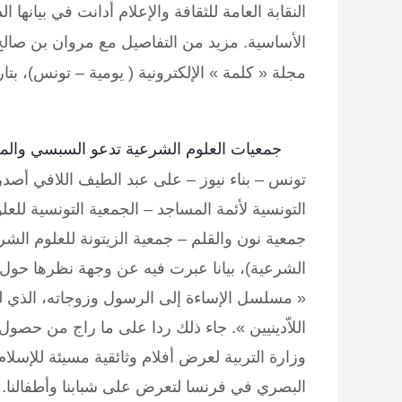
النقابة العامة للثقافة والإعلام أدانت في بيانها ا
الأساسية. مزيد من التفاصيل مع مروان بن صالح ال
مجلة « كلمة » الإلكترونية ( يومية – تونس)، بتاريخ 12 سبتمبر 1
جمعيات العلوم الشرعية تدعو السبسي والمب
تونس – بناء نيوز – على عبد الطيف اللافي
التونسية لأئمة المساجد – الجمعية التونسية لل
جمعية نون والقلم – جمعية الزيتونة للعلوم الشر
الشرعية)، بيانا عبرت فيه عن وجهة نظرها حول م
« مسلسل الإساءة إلى الرسول وزوجاته، الذي ل
اللاّدينيين ». جاء ذلك ردا على ما راج من ح
وزارة التربية لعرض أفلام وثائقية مسيئة للإ
البصري في فرنسا لتعرض على شبابنا وأطفالنا. و