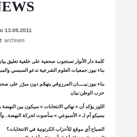
NEWS
u 13.09.2011
t
:
archives
كلمة:دار الأنوار تستجوب صحفية على خلفية تعليق بيان
بناء نيوز:جمعيات العلوم الشرعية تدعو السبسي والمبز
بناء نيوز:بيــــان:المرزوقي يتهجّم دون مبرّر على صحفي
حزب الوطن:بيان
اللوز يؤكد أن « نهائي الانتخابات » سيكون بين النهضة
بسيكو آم لـ « الأسبوعي » سأصوت لحركة النهضة.. وأ
الصباح:أي موقع للأحزاب الكرتونية في الانتخابات؟