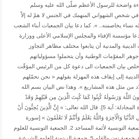
ءة واضحة للرسول الأعظم صلّى الله عليه وسلم
ه في شخص الشهواني المنهمك في الجنس لا همّ له إلاّ
اء يخاصمنه.. ». كما دعا بيان الجمعيات أبناء الشعب
دعا مؤسسة الإفتاء والمجلس الإسلامي الأعلى ووزارة
الدينية والمدنية أن يتابعوا مختلف مظاهر التجاوز
 جوهر المقوّمات الوطنية وأن يتحملوا مسؤولياتهم
ر خلص بيان الجمعيات الى دعوة كل من الرئيس المؤقّت
لدينية إلى إيقاف هذه المهزلة بقولهم « نحن نحمّلهم
د من مثل هذه المشاريع ». وهذا نص البيان بسم الله
ّهَ وَرَسُولَهُ كُبِتُوا كَمَا كُبِتَ الَّذِينَ مِن قَبْلِهِمْ وَقَدْ
أَنزَلْنَا آيَاتٍ بَيِّنَاتٍ وَلِلْكَافِرِينَ عَذَابٌ مُّهِينٌ » [سورة المجادلة: آية 5]. قال الله تعالى: » إِنَّ الَّذِينَ يُحِبُّونَ أَنْ
دُّنْيَا وَالْآخِرَةِ وَاللَّهُ يَعْلَمُ وَأَنْتُمْ لَا تَعْلَمُونَ » [سورة
النور: آية 19]. وبعد؛ فإن الجمعيات التالية: 1. الجمعية التونسية لأئمة المساجد 2. الجمعية التونسية للعلوم
الشرعية 3. جمعية المصطفى للعلوم الشرعية 4. جمعية نون والقلم 5. جمعية الزيتونة للعلوم الشرعية