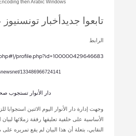
n Encoding then Arabic Windows)
تابعوا
جديد
أخبار
تونس
نيوز
ع
الرابط
php#!/profile.php?id=100000429646683
isnewsnet/133486966724141
دار الأنوار تستجوب صحف
وجهت إدارة دار الأنوار اليوم الاثنين استجوابا لل
الأساسية على خلفية تعليقها رفقة زملائها لبيان 
النقابي، بتعلة أن هذا البيان لم يقع تمريره على