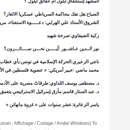
المشهد:إستحقاق أيلول أم حقائق أيلول ؟
الصباح:هل تفك محاكمة السرياطي عسكريا الالغاز؟
الشروق:الأستاذ علي الهرابي: دعـــــوة الاستفتاء، مريب
زكية الضيفاوي:صرخة شهيد
نور الــدين عـاشــور :أيـــــن نحـــن ســــائـــرون؟
ناجي الزعيري:الحركة الإسلامية في تونس:بأي خطاب 
محمد ماضي :خبير أمريكي: « عضوية فلسطين في الأمم ا
د. مصطفى يوسف اللداوي:طرقاتٌ مصرية على الأدمغة 
د. عبد الستار قاسم:مأزق إسرائيل الاستراتيجي يتعمق
ياسر الزعاترة:عشر سنوات على « غزوة مانهاتن »
suivan : Affichage / Codage / Arabe Windows) To