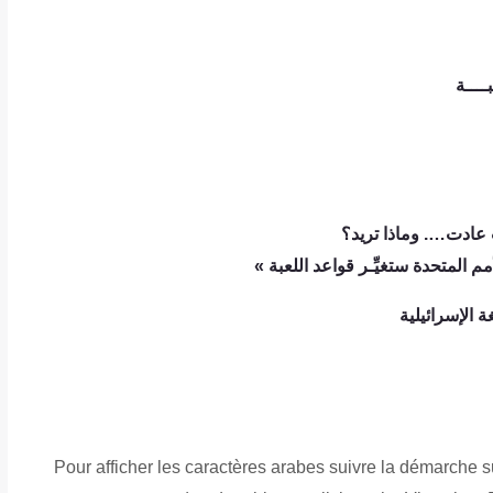
ــــة
عادت…. وماذا تريد؟
لمتحدة ستغيِّـر قواعد اللعبة »
الإسرائيلية
Pour afficher les caractères arabes suivre la démarche 