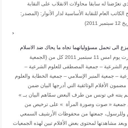
لذي تعرّضنا له سابقا محاولات الانقلاب على النقابة
كاتب العام للنقابة الأساسية لدار الأنوار:
(المصدر:
201)
<
زع الى تحمل مسؤولياتهما تجاه ما يحاك ضد الاسلام
أصدرت يوم امس 11 سبتمبر 2011 كل من (الجمعية
علوم الشرعية – جمعية المصطفى للعلوم الشرعية –
عية – جمعية المنبر الإسلامي – جمعية الخطابة والعلوم
ضمون الأفلام الوثائقية التي أدرجها البيان ضمن
م ينته في تونس من طرف البعض سمّاهم البيان بــ »
صول جمعية « صوت وصورة المرأة » على ترخيص من
سلام وللرسول، جمعتها من محفوظات الأرشيف السمعي
بعد مشاهدتها لمحتوى بعض الأفلام تبين لهذه الجمعيات