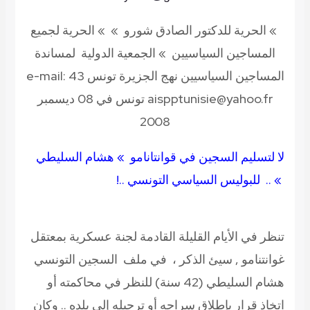
» الحرية للدكتور الصادق شورو » » الحرية لجميع
المساجين السياسيين »
الجمعية الدولية لمساندة
لمساجين السياسيين
نهج الجزيرة تونس 43 e-mail:
aispptunisie@yahoo.fr تونس في 08 ديسمبر
2008
ا لتسليم السجين في قوانتانامو » هشام السليطي
 .. للبوليس السياسي التونسي ..!
نظر في الأيام القليلة القادمة لجنة عسكرية بمعتقل
وانتنامو , سيئ الذكر ، في ملف السجين التونسي
هشام السليطي (42 سنة) للنظر في محاكمته أو
تخاذ قرار بإطلاق سراحه أو ترحيله إلى بلده .. وكان