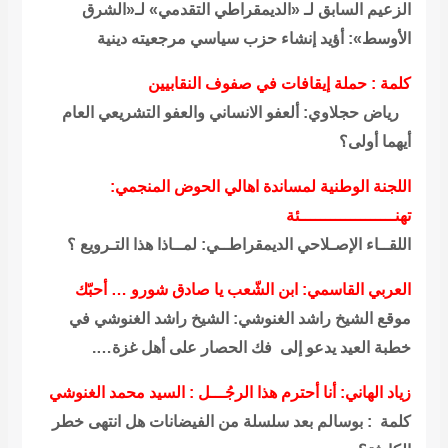
لزعيم السابق لـ «الديمقراطي التقدمي» لـ«الشرق
لأوسط»: أؤيد إنشاء حزب سياسي مرجعيته دينية
لمة : حملة إيقافات في صفوف النقابيين
ياض حجلاوي: ألعفو الانساني والعفو التشريعي العام
يهما أولى؟
للجنة الوطنية لمساندة اهالي الحوض المنجمي:
نـــــــــــــــــــئة
لقــاء الإصـلاحي الديمقراطــي: لمــاذا هذا التـرويع ؟
لعربي القاسمي: ابن الشّعب يا صادق شورو … أحبّك
وقع الشيخ راشد الغنوشي: الشيخ راشد الغنوشي في
طبة العيد يدعو إلى فك الحصار على أهل غزة….
اد الهاني: أنا أحترم هذا الرجُـــل : السيد محمد الغنوشي
لمة : بوسالم بعد سلسلة من الفيضانات هل انتهى خطر