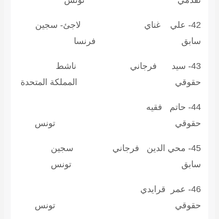
قدمي تونس
42- علي غناي لاجئ- سجين
ابق فرنسا
43- سيد فرجاني ناشط
قوقي المملكة المتحدة
44- حاتم فقيه
قوقي تونس
45- محي الدين فرجاني سجين
ابق تونس
46- عمر قرايدي
قوقي تونس