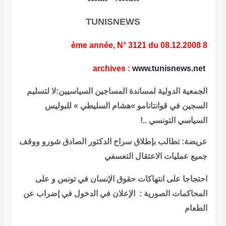
TUNISNEWS
8 ème ann
archives
:
www.tunisnews.ne
لجمعية الدولية لمساندة المساجين السياسيين:لا لتسليم
لسجين في قوانتانامو »هشام السليطي » للبوليس
لسياسي التونسي ..!
ريضة: تطالب بإطلاق سراح الدكتور الصادق شورو ووقف
ميع عمليات الاعتقال التعسفي
حتجاجا على انتهاكات حقوق الإنسان في تونس و على
لمحاكمات الصورية : الإعلان في الدخول في إضراب عن
لطعام