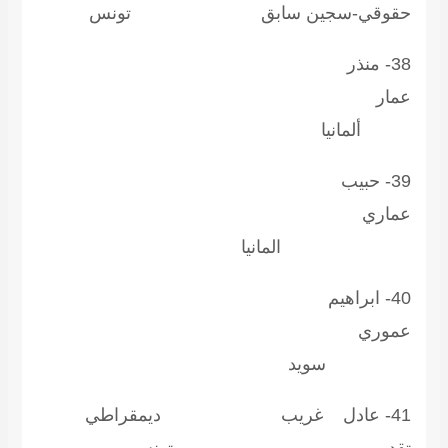
قوقي-سجين سابق تونس
38- منذر
مار
لمانيا
39- حبيب
ماري
لمانيا
40- ابراهيم
موري
ويد
41- عادل غريب ديمقراطي