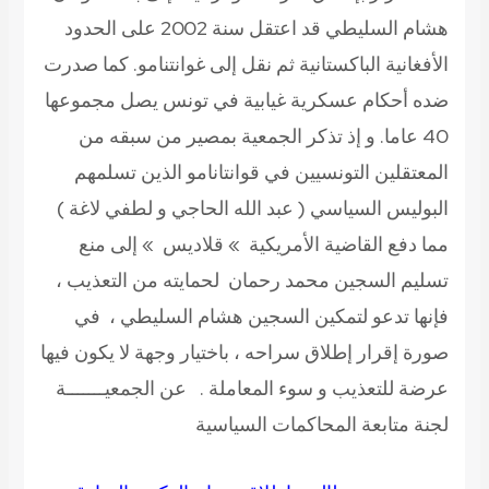
هشام السليطي قد اعتقل سنة 2002 على الحدود
لأفغانية الباكستانية ثم نقل إلى غوانتنامو. كما صدرت
ده أحكام عسكرية غيابية في تونس يصل مجموعها
40 عاما. و إذ تذكر الجمعية بمصير من سبقه من
لمعتقلين التونسيين في قوانتانامو الذين تسلمهم
لبوليس السياسي ( عبد الله الحاجي و لطفي لاغة )
ما دفع القاضية الأمريكية » قلاديس » إلى منع
سليم السجين محمد رحمان لحمايته من التعذيب ،
إنها تدعو لتمكين السجين هشام السليطي ، في
ورة إقرار إطلاق سراحه ، باختيار وجهة لا يكون فيها
رضة للتعذيب و سوء المعاملة .
عن الجمعيـــــــة
جنة متابعة المحاكمات السياسية