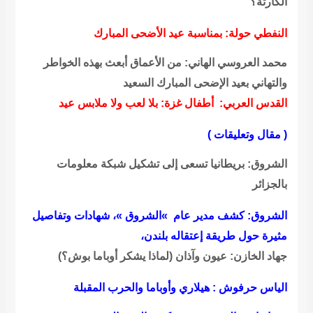
لكارثة؟
لنفطي حولة: بمناسبة عيد الأضحى المبارك
حمد العروسي الهاني: من الأعماق أبعث بهذه الخواطر
التهاني بعيد الإضحى المبارك السعيد
لقدس العربي: أطفال غزة: بلا لعب ولا ملابس عيد
 مقال وتعليقات )
لشروق: بريطانيا تسعى إلى تشكيل شبكة معلومات
لجزائر
لشروق: كشف مدير عام »الشروق »، شهادات وتفاصيل
ثيرة حول طريقة إعتقاله بلندن،
هاد الخازن: عيون وآذان (لماذا يشكر أوباما بوش؟)
لياس حرفوش : هيلاري وأوباما والحرب المقبلة