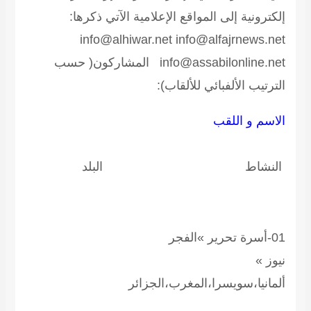
لكترونية إلى المواقع الإعلامية الآتي ذكرها:
info@alhiwar.net info@alfajrnews.ne
info@assabilonline.ne
المشاركون( حسب
لترتيب الألفبائي للألقاب):
لاسم و اللقب
لنشاط
البلد
01-أسرة تحرير »الفجر
يوز »
لمانيا،سويسرا،المغرب،الجزائر