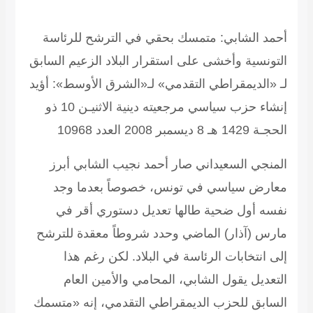
حمد الشابي: متمسك بحقي في الترشح للرئاسة
لتونسية وأخشى على استقرار البلاد
الزعيم السابق
ـ «الديمقراطي التقدمي» لـ«الشرق الأوسط»: أؤيد
إنشاء حزب سياسي مرجعيته دينية الاثنيـن 10 ذو
ة 1429 هـ 8 ديسمبر 2008 العدد 10968
لمنجي السعيداني
صار أحمد نجيب الشابي أبرز
عارض سياسي في تونس، خصوصاً بعدما وجد
فسه أول ضحية طالها تعديل دستوري أقر في
ارس (آذار) الماضي وحدد شروطاً معقدة للترشح
لى انتخابات الرئاسة في البلاد. لكن رغم هذا
لتعديل يقول الشابي، المحامي والأمين العام
لسابق للحزب الديمقراطي التقدمي، إنه «متسمك