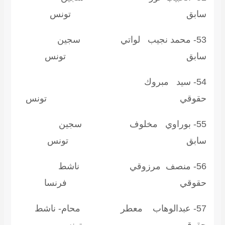
ابق تونس
53- محمد نجيب لواتي سجين
ابق تونس
54- سيد مبروك
قوقي تونس
55- بوراوي مخلوف سجين
ابق تونس
56- منصف مرزوقي ناشط
قوقي فرنسا
57- عبدالوهاب معطر محام- ناشط