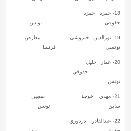
18- حمزة حمزة
قوقي تونس
19- نورالدين ختروشي معارض
ونسي فرنسا
20- عمار خليل
قوقي
ونس
21- مهدي خوجة سجين
ابق تونس
22- عبدالقادر دردوري
قوقي تونس