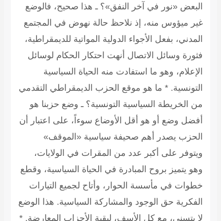
لبعض «نور في آخر النفق»؟
ـ هذا صحيح، فالوضع
ير ميؤوس منه، إذ نلاحظ حالة نهوض في المجتمع
لمدني، بفعل الأجواء الدولية المواتية للديمقراطية،
ثورة وسائل الاتصال أنهت احتكار الحكام لوسائل
لإعلام، وهو ما استفادت منه الحياة السياسية
لتونسية.
* ما هو موقع الحزب الديمقراطي التقدمي
ن الخريطة السياسية التونسية؟
ـ وضع حزبنا هو
فضل وضع أو هو أقل الأوضاع سوءاً، على اعتبار أن
لحزب يصدر أهم صحيفة سياسية «الموقف»
يتوفر على أكبر عدد من المقرات في الولايات،
هو يتميز بروح المبادرة في الحياة السياسية، وقطع
طوات في مأسسة الحوار، وأتاح لجميع التيارات
لفكرية حق الوجود والمشاركة السياسية. هذا الوضع
ا يتسنى، مع كل الأسف، لبقية الأحزاب المعارضة.
*