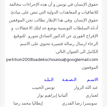
قوق الإنسان في تونس و أن هذه الإجراءات مخالفة
لاتفاقيات و المعاهدات الدولية التي تنص على مبادئ
قوق الإنسان. وفي هذا الإطار نطالب نحن الموقعين
دناه السلطات التونسية بوضع حد لتلك الاعتقالات و
لإفراج الفوري عن الدكتور الصادق شورو . للتوقيع
لرجاء ارسال رسالة قصيرة تحتوي على الاسم
لكامل الى العنوان التالي:
petition2008sadekschourou@googlemail.co
لموقعون
لاسـم الـصـفـة الـبلـد
بد الله الزوار تونس الحبيب
عماري ألمانيا إبراهيم نوار
ويسرا رضا القدري إيطاليا محمد رضا