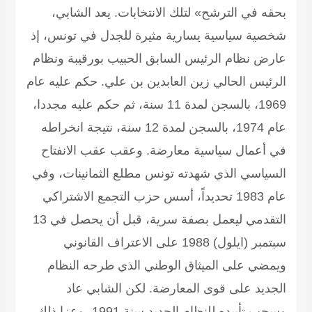
حقه في الترشح» لتلك الانتخابات. يعد الشابي،
خصية سياسية يسارية مثيرة للجدل في تونس، إذ
ارض نظام الرئيس السابق الحبيب بورقيبة ونظام
لرئيس الحالي زين العابدين بن علي. حكم عليه عام
1969، بالسجن لمدة 11 سنة، ثم حكم عليه مجددا،
عام 1974، بالسجن لمدة 12 سنة، نتيجة انخراطه
ي أعمال سياسية معارضة. وعقب عقب الانفتاح
لسياسي الذي شهدته تونس مطلع الثمانينات، وفي
عام 1983 تحديداً، أسس حزب التجمع الاشتراكي
التقدمي ليعمل بصفة سرية، قبل أن يحصل في 13
سبتمبر (ايلول) 1988 على الاعتراف القانوني
يمضي على الميثاق الوطني الذي طرحه النظام
لجديد على قوى المعارضة. لكن الشابي عاد
وسحب تأييده للنظام الجديد سنة 1991، وعزا ذلك