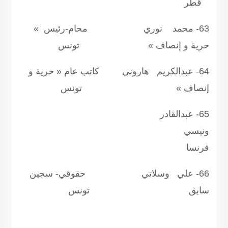
طر
63- محمد نوري محام-رئيس »
رية و إنصاف » تونس
64- عبدالكريم هاروني كاتب عام « حرية و
نصاف » تونس
65- عبدالقادر
نيسي
رنسا
66- علي وسلاتي حقوقي- سجين
ابق تونس