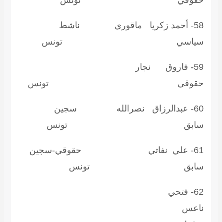
قوقي تونس
58- أحمد زكريا ماقوري ناشط
ياسي تونس
59- فاروق نجار
قوقي تونس
60- عبدالرزاق نصرالله سجين
ابق تونس
61- علي نفاتي حقوقي-سجين
ابق تونس
62- فتحي
اعس