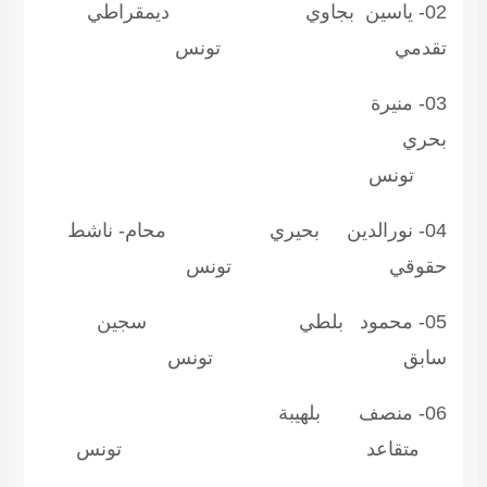
02- ياسين بجاوي ديمقراطي
قدمي تونس
03- منيرة
حري
ونس
04- نورالدين بحيري محام- ناشط
قوقي تونس
05- محمود بلطي سجين
ابق تونس
06- منصف بلهيبة
تقاعد تونس