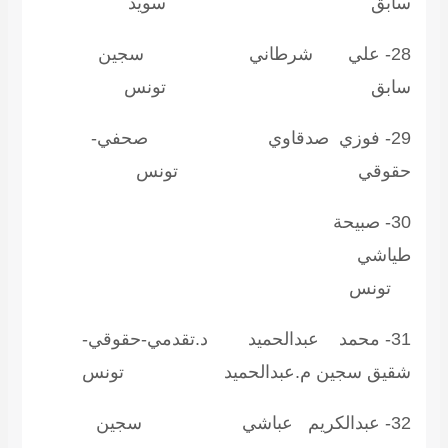
ابق سويد
28- علي شرطاني سجين
ابق تونس
29- فوزي صدقاوي صحفي-
قوقي تونس
30- صبيحة
ياشي
ونس
31- محمد عبدالحميد د.تقدمي-حقوقي-
قيق سجين م.عبدالحميد تونس
32- عبدالكريم عباشي سجين