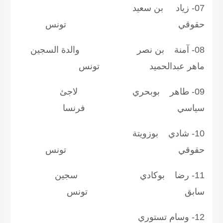
07- زياد بن سعيد
قوقي تونس
08- آمنة بن نصر والدة السجين
اهر عبدالحميد تونس
09- طاهر بوبحري لاجئ
ياسي فرنسا
10- شادي بوزويتة
قوقي تونس
11- رضا بوكادي سجين
ابق تونس
12- وسام تستوري