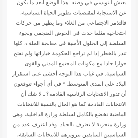
عيش التونسي في وطنه. هذا الوضع أبعد ما يكون
ن الاستجابة لمقتضيات تطوير الحياة السياسية،
التذمر الاجتماعي من الغلاء وما يظهر من حركات
حتجاجية مثلما حدث في الحوض المنجمي ولجوء
لسلطة إلى الحلول الأمنية في معالجة الملف، كلها
نذر بالخطر إذا لم تراجع الحكومة خياراتها ولم تفتح
وارا جادا مع مكونات المجتمع المدني والقوى
لسياسية. في غياب هذا التوجه أخشى على استقرار
لبلاد على المدى المتوسط.
* في أي أجواء تتوقعون
ن تدور الانتخابات الرئاسية القادمة؟
ـ لا شك أن
لانتخابات القادمة كما هو الحال بالنسبة للانتخابات
لماضية تخضع بالكامل لسلطة وزارة الداخلية، وهي
زارة متحزبة لا تعترف بالحياد. وقد اعترف عدد من
لسياسيين السابقين بتزويرهم للانتخابات السابقة،