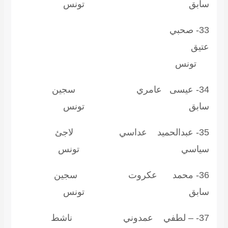
ابق تونس
33- صحبي
تيق
ونس
34- عيسى عامري سجين
ابق تونس
35- عبدالحميد عداسي لاجئ
ياسي تونس
36- محمد عكروت سجين
ابق تونس
37- – لطفي عمدوني ناشط