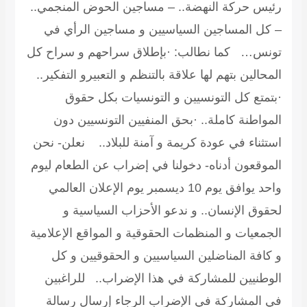
ئيس حركة النهضة.. – مساجين الحوض المنجمي..
 كل المساجين السياسيين و مساجين الرأي في
ونس… كما نطالب: ·بإطلاق سراحهم و سراح كل
لمحالين بتهم لها علاقة بالتنظم و التعبيرو التفكير..
بتمتع كل التونسيين و التونسيات بكل حقوق
لمواطنة كاملة.. ·بحق المنفيين التونسيين دون
ستثناء في عودة كريمة و آمنة للبلاد.. نعلن- نحن
لموقعون أدناه- دخولنا في إضراب عن الطعام ليوم
واحد يوافق يوم 10 ديسمبر يوم الإعلان العالمي
حقوق الإنسان.. و ندعو الأحزاب السياسية و
لجمعيات و المنظمات الحقوقية و المواقع الإعلامية
 كافة المناضلين السياسيين و الحقوقيين و كل
لوطنيين للمشاركة في هذا الإضراب.. للراغبين
ي المشاركة في الإضراب الرجاء إرسال رسالة