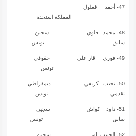
47- أحمد قعلول
لمملكة المتحدة
48- محمد قلوي سجين
ابق تونس
49- فوزي قار علي حقوقي
ونس
50- نجيب كريفي ديمقراطي
قدمي تونس
51- داود كواش سجين
ابق تونس
52- الحبيب لوز سجين