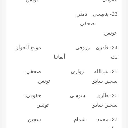
23- بنعيسى دمني
حفي
ونس
24- قادري زروقي موقع الحوار
ت ألمانيا
25- عبدالله زواري صحفي-
جين سابق تونس
26- طارق سوسي حقوقي-
جين سابق تونس
27- محمد شمام سجين