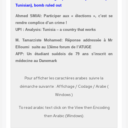
Tunisian), bomb ruled out
Ahmed SMIAI: Participer aux « élections », c’est se
rendre complice d’un crime !
UPI :
Analysis:
Tunisia
– a country that works
M. Tamarziste Mohamed: Réponse addressée à Mr
Elloumi suite au 13ème forum de l’ATUGE
AFP: Un étudiant suédois de 79 ans s’inscrit en
médecine au Danemark
Pour afficher les caractères
arabes
suivre la
démarche suivante
:
Affichage
/
Codage
/
Arabe (
Windows )
To read
arabic
text click on the
View
then
Encoding
then
Arabic (Windows).