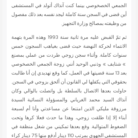
الجمعي الخصخوصي بينما كنت آنذاك أتولد في المستشفى
أين قضى في السجن سنة كاملة ليجد نفسه بعد ذلك مفصول
من وظيفته بمصالح وزارة التجهيز.
ثم تمّ القبض عليه مرة ثانية سنة 1993 وهذه المرة بتهمة
الانتماء لحركة النهضة حيث قضى بغياهب السجون خمس
سنوات كاملة. وأثناء سجن زوجي طردت من عملي بمصنع
» شتايف » وذنبي الوحيد أنني زوجة الجمعي الخصخوصي
بعد 13 سنة قضيتها في العمل، كما وقع تهديدي إن أنا طالبت
بحقوقي التي يكفلها لي القانون أن ألحق بزوجي في السجن.
حاولت بعدها الاتصال بالسلطة بل واتصلت بالوالي وكان
آنذاك السيد محمد الغرياني والمسؤولة النسائية السيدة
مرزوقة مليكي الذين امتنعا عن مساعدتي وأنا أم لسبعة
أبناء إلا إذا طلقت زوجي، وهذا ما حدث فعلا كرها وتحت
الضغوط المتوالية. وقع بعدها تمكيني من شغل منظفة في
المستشفى الجهوي بمرتب 110 دينار أدفع منها 75 دينار كراء