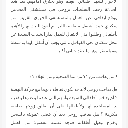
الأجوار لشهد أطفالي أبوهم وهو يحترق أمامهم. بعد هذه
الحادثة زجت السلطات بزوجي في مستشفى المجانين
ووقع إيقافي عن العمل بالمستشفى الجهوي القريب من
سكناي حيث أشتغل منظفة بالليل ثم أعود للبيت نهارا لأهتم
بأطفالي وطلبوا مني الانتقال للعمل بدار الشباب البعيدة عن
محل سكناي بحي القوافل والتي يجب أن أتنقل إليها بواسطة
وسيلة نقل وهو ما عقد حياتي أكثر.
* من يعاقب من ؟؟ من منا الضحية ومن الجلاد ؟؟
هل يعاقب زوجي لأنه قد يكون تعاطف يوما مع حركة النهضة
؟ أم يعاقب أطفالي السبعة وأمهم التي عندما وعدوها بتقديم
يد المساعدة لها ولأطفالها على أن تطلق زوجها طلقته
مكرهة ؟ هل يعاقب زوجي بعد أن قضى عقوبته بالسجن
وخرج ليعيل أطفاله فوجد نفسه مفصولا من العمل