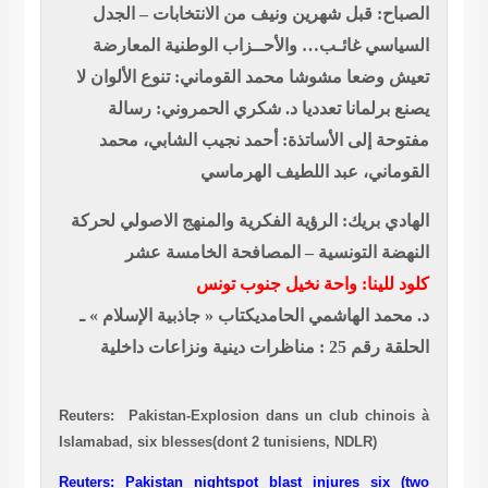
الصباح: قبل شهرين ونيف من الانتخابات – الجدل
السياسي غائـب… والأحــزاب الوطنية المعارضة
تعيش وضعا مشوشا
محمد القوماني: تنوع الألوان لا
يصنع برلمانا تعدديا
د. شكري الحمروني: رسالة
مفتوحة إلى الأساتذة: أحمد نجيب الشابي، محمد
القوماني، عبد اللطيف الهرماسي
الهادي بريك: الرؤية الفكرية والمنهج الاصولي لحركة
النهضة التونسية – المصافحة الخامسة عشر
كلود للينا: واحة نخيل جنوب تونس
د. محمد الهاشمي الحامديكتاب « جاذبية الإسلام » ـ
الحلقة رقم 25 : مناظرات دينية ونزاعات داخلية
Reuters: Pakistan-Explosion dans un club chinois à
Islamabad, six blesses(dont 2 tunisiens, NDLR)
Reuters: Pakistan nightspot blast injures six (two