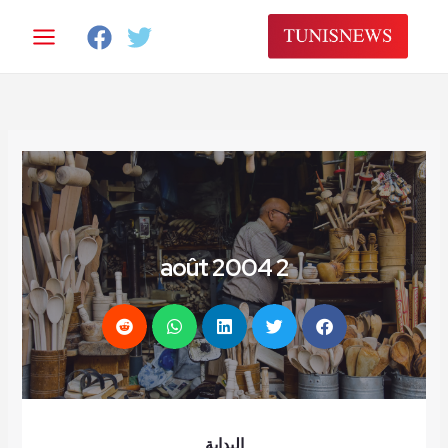
خطي
لى
لمحتوى
2 août 2004
البداية