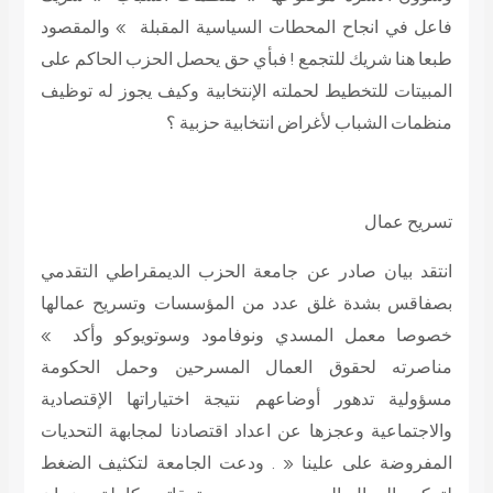
فاعل في انجاح المحطات السياسية المقبلة » والمقصود
طبعا هنا شريك للتجمع ! فبأي حق يحصل الحزب الحاكم على
المبيتات للتخطيط لحملته الإنتخابية وكيف يجوز له توظيف
منظمات الشباب لأغراض انتخابية حزبية ؟
تسريح عمال
انتقد بيان صادر عن جامعة الحزب الديمقراطي التقدمي
بصفاقس بشدة غلق عدد من المؤسسات وتسريح عمالها
خصوصا معمل المسدي ونوفامود وسوتويوكو وأكد »
مناصرته لحقوق العمال المسرحين وحمل الحكومة
مسؤولية تدهور أوضاعهم نتيجة اختياراتها الإقتصادية
والاجتماعية وعجزها عن اعداد اقتصادنا لمجابهة التحديات
المفروضة على علينا « . ودعت الجامعة لتكثيف الضغط