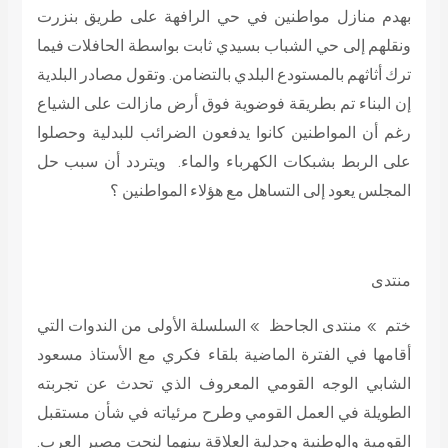
بهدم منازل مواطنين في حي الرافهة على طريق بنزرت
ونقلهم إلى حي الشباب بسيدي ثابت بواسطة الحافلات فيما
ترك أثاثهم بالمستودع البلدي بالتضامن. وتقول مصادر البلدية
إن البناء تم بطريقة فوضوية فوق أرض مازالت على الشياع
رغم أن المواطنين كانوا يدفعون الضرائب للبدلية وحصلوا
على الربط بشبكات الكهرباء والماء. ويتردد أن سبب حل
المجلس يعود إلى التساهل مع هؤلاء المواطنين ؟
منتدى
ختم » منتدى الجاحظ » السلسلة الأولى من الندوات التي
أقامها في الفترة الماضية بلقاء فكري مع الأستاذ مسعود
الشابي الوجه القومي المعروف الذي تحدث عن تجربته
الطويلة في العمل القومي وطرح مرئياته في شأن مستقبل
القومية والوطنية وجدلية العلاقة بينهما لنحت مصير العرب.