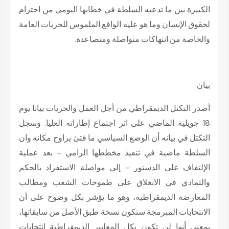
الكبيرة بين ما تدعيه السلطة في خطابها اليومي من احترام
لحقوق الإنسان وما هو عليه الواقع الملموس للحريات العامة
والخاصة من انتهاكات متواصلة ومتصاعدة.
بيان
أصدر التكتل الديمقراطي من أجل العمل والحريات بيانا يوم
18 جويلية الماضي على اثر اجتماع إطاراته العليا. وسجل
التكتل في بيانه أن الوضع السياسي ما فتئ يراوح مكانه وان
السلطة ماضية في تنفيذ مخططها الرامي – بعد عملية
الإلتفاف على الدستور – إلى مواصلة الاستفراد بالحكم
والتمادي في الانغلاق على طموحات الشعب ومطالب
المعارضة الديمقراطية، وهو ما يؤشر بكل وضوح على أن
الانتخابات المبرمجة ستكون نسخة طبق الأصل من سابقاتها،
بمعنى أنها لن تكون بكل المعايير الديمقراطية انتخابات