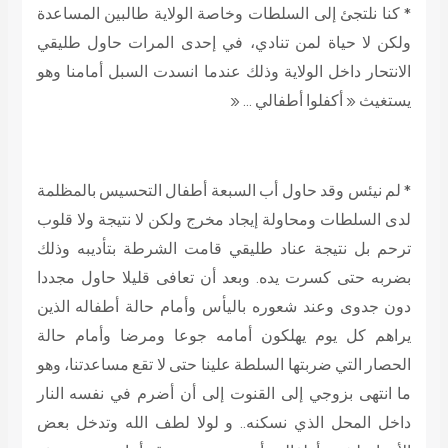
* كنا نلتجئ إلى السلطات وخاصة الولاية طالبين المساعدة
ولكن لا حياة لمن تنادي، في إحدى المرات حاول طليقي
الانتحار داخل الولاية وذلك عندما انسدت السبل أمامنا وهو
يستغيث « أكفلوا أطفالي … «
* لم نيئس وقد حاول أب السبعة أطفال التحسيس بالمظلمة
لدى السلطات ومحاولة إيجاد مخرج ولكن لا نتيجة ولا قلوب
ترحم بل نتيجة عناد طليقي قامت الشرطة بتأديبه وذلك
بضربه حتى كسرت يده. وبعد أن تعافى قليلا حاول مجددا
دون جدوى وعند شعوره باليأس وأمام حالة أطفاله الذين
يراهم كل يوم يهلكون أمامه جوعا ومرضا وأمام حالة
الحصار التي ضربتها السلطة علينا حتى لا تقع مساعدتنا، وهو
ما انتهى بزوجي إلى القنوت إلى أن أضرم في نفسه النار
داخل المحل الذي نسكنه.. و لولا لطف الله وتدخل بعض