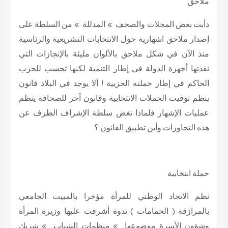
ملاحق
دأبت بعض المجلات والصحف » المدللة » من السلطة على
إصدار ملاحق اشهارية حول الانتخابات التشريعية والرئاسية
منذ الآن في شكل ملاحق بالألوان مليئة بالإنجازات التي
نفذتها أجهزة الدولة في إطار التنمية لكنها تحسب للحزب
الحاكم في إطار حملته الحزبية ! ألا يوجد في البلاد قانون
ينظم توقيت الحملات الانتخابية وقانون آخر للصحافة ينظم
عمليات الإشهار فلماذا تغض سلطة الإشراف الطرف عن
هذه التجاوزات وأين تطبيق القانون ؟
حملة انتخابية
نظم الاتحاد الوطني للمرأة مؤخرا بالمبيت الجامعي
بالمرازقة ( الحمامات ) ندوة أشرفت عليها وزيرة المرأة
وشؤون الأسرة موضوعها » منظمات الشباب » شريك