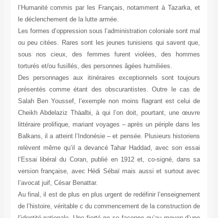
l’Humanité commis par les Français, notamment à Tazarka, et
le déclenchement de la lutte armée.
Les formes d’oppression sous l’administration coloniale sont mal
ou peu citées. Rares sont les jeunes tunisiens qui savent que,
sous nos cieux, des femmes furent violées, des hommes
torturés et/ou fusillés, des personnes âgées humiliées.
Des personnages aux itinéraires exceptionnels sont toujours
présentés comme étant des obscurantistes. Outre le cas de
Salah Ben Youssef, l’exemple non moins flagrant est celui de
Cheikh Abdelaziz Thàalbi, à qui l’on doit, pourtant, une œuvre
littéraire prolifique, mariant voyages – après un périple dans les
Balkans, il a atteint l’Indonésie – et pensée. Plusieurs historiens
relèvent même qu’il a devancé Tahar Haddad, avec son essai
l’Essai libéral du Coran, publié en 1912 et, co-signé, dans sa
version française, avec Hédi Sébaï mais aussi et surtout avec
l’avocat juif, César Benattar.
Au final, il est de plus en plus urgent de redéfinir l’enseignement
de l’histoire, véritable c du commencement de la construction de
l’identité nationale. Une fierté ne se façonne qu’au moyen d’une