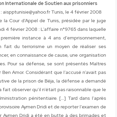
n Internationale de Soutien aux prisonniers
 : aispptunisie@yahoo.fr Tunis, le 4 février 2008
e la Cour d’Appel de Tunis, présidée par le juge
di 4 février 2008 : L’affaire n°9765 dans laquelle
première instance à 4 ans d’emprisonnement,
 fait du terrorisme un moyen de réaliser ses
ancer, en connaissance de cause, une organisation
stes. Pour sa défense, se sont présentés Maîtres
r Ben Amor. Considérant que l’accusé n’avait pas
tive de la prison de Béja, la défense a demandé
a fait observer qu’il n’était pas raisonnable que le
inistration pénitentiaire. […] Tard dans l’après
 provisoire Aymen Dridi et de reporter l’examen de
ier Aymen Dridi a été en butte à des brimades et