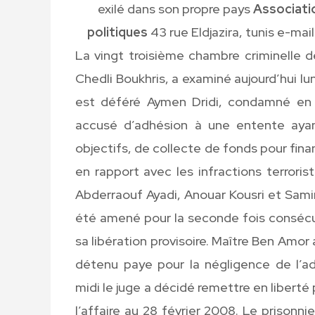
exilé dans son propre pays
Associatio
politiques
43 rue Eldjazira, tunis e-mail
La vingt troisième chambre criminelle d
Chedli Boukhris, a examiné aujourd’hui lun
est déféré Aymen Dridi, condamné en 
accusé d’adhésion à une entente ayan
objectifs, de collecte de fonds pour fin
en rapport avec les infractions terrori
Abderraouf Ayadi, Anouar Kousri et Sami
été amené pour la seconde fois consécu
sa libération provisoire. Maître Ben Amor 
détenu paye pour la négligence de l’adm
midi le juge a décidé remettre en liberté
l’affaire au 28 février 2008. Le prisonn