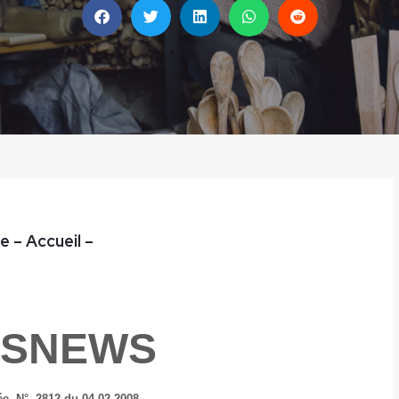
e
– Accueil
–
ISNEWS
ée,
N° 2812 du 04.02.2008