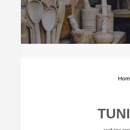
Hom
TUN
spp8 ème ann