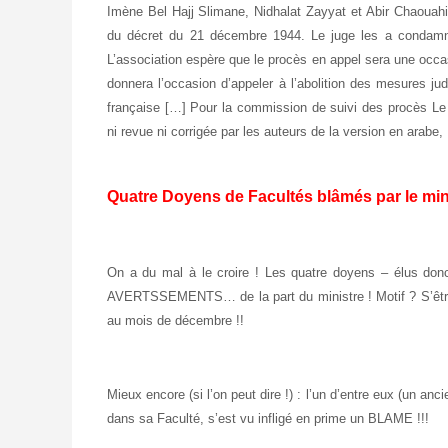
Imène Bel Hajj Slimane, Nidhalat Zayyat et Abir Chaouahi,
du décret du 21 décembre 1944. Le juge les a condamn
L’association espère que le procès en appel sera une occasi
donnera l’occasion d’appeler à l’abolition des mesures jud
française […] Pour la commission de suivi des procès Le 
ni revue ni corrigée par les auteurs de la version en arabe,
Quatre Doyens de Facultés blâmés par le min
On a du mal à le croire ! Les quatre doyens – élus don
AVERTSSEMENTS… de la part du ministre ! Motif ? S’être
au mois de décembre !!
Mieux encore (si l’on peut dire !) : l’un d’entre eux (un anc
dans sa Faculté, s’est vu infligé en prime un BLAME !!!