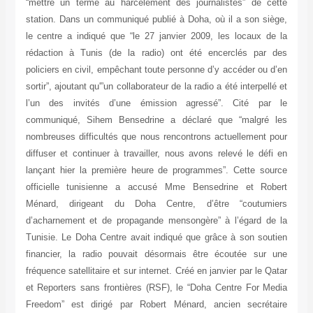
“mettre un terme au harcèlement des journalistes” de cette
station. Dans un communiqué publié à Doha, où il a son siège,
le centre a indiqué que “le 27 janvier 2009, les locaux de la
rédaction à Tunis (de la radio) ont été encerclés par des
policiers en civil, empêchant toute personne d’y accéder ou d’en
sortir”, ajoutant qu'”un collaborateur de la radio a été interpellé et
l’un des invités d’une émission agressé”. Cité par le
communiqué, Sihem Bensedrine a déclaré que “malgré les
nombreuses difficultés que nous rencontrons actuellement pour
diffuser et continuer à travailler, nous avons relevé le défi en
lançant hier la première heure de programmes”. Cette source
officielle tunisienne a accusé Mme Bensedrine et Robert
Ménard, dirigeant du Doha Centre, d’être “coutumiers
d’acharnement et de propagande mensongère” à l’égard de la
Tunisie. Le Doha Centre avait indiqué que grâce à son soutien
financier, la radio pouvait désormais être écoutée sur une
fréquence satellitaire et sur internet. Créé en janvier par le Qatar
et Reporters sans frontières (RSF), le “Doha Centre For Media
Freedom” est dirigé par Robert Ménard, ancien secrétaire