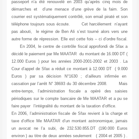
passeport n’a été renouvelé en 2003 qu’après cinq mois de
démarches et d’une menace d’une grève de la faim. Son
courrier est systématiquement contrôlé, son email piraté et son
téléphone toujours sous écoute. Cet harcèlement n’ayant
pas abouti, le régime de Ben Ali s’est tourné alors vers une
autre forme de répression. Elle est cette fois – ci d’ordre fiscal.
En 2004, le centre de contrôle fiscal approfondi de Sfax a
décidé le paiement par Me MAATAR du montant de 16.000 DT (
12.000 Euros ) pour les années 2000-2001-2002 et 2003 . La
Cour d’appel de Sfax a réduit ce montant à 12.000 DT ( 9.000
Euros ) par sa décision N°1630 ; d’ailleurs infirmée en
cassation par l’arrêt N° 38693 du 30 décembre 2008. Mais
entre-temps, l’administration fiscale a opéré des saisies
périodiques sur le compte bancaire de Me MAATAR et a pu se
faire payer l’intégralité du montant de la taxation d’office.
En 2006, l’administration fiscale de Sfax revient à la charge et
taxe d’office Me MAATAR d’un montant astronomique, jamais
un avocat ne l’a subi, de 232.530.855.DT (190.000 Euros
environ ) au titre de deux années seulement ( 2004 et 2005 ) .