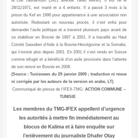
la cité Tadhamoun (1421 avenue Taïeb Mehiri). Il est né le
28/11/1971, est marié et a 4 enfants. Il a passé 3 mois à la
prison du Kef en 1990 pour appartenance à une association non
autorisée. Redoutant un nouveau procès, il s’est enfui pour
demander l’asile politique et a traversé plusieurs pays avant de
se stabiliser en Bosnie de 1997 à 2001. Il a travaillé au Haut
Comité Saoudien d’Aide à la Bosnie-Herzégovine et la Somalie,
qui n’existe plus depuis 2001. En 2001 il s’est rendu en Suisse
comme réfugié et a bénéficié d’un asile provisoire dans l’attente
de son renvoi en Bosnie en 2008.
(Source : Tunisnews du 29 janvier 2009 ; traduction ni revue
ni corrigée par les auteurs de la version en arabe, LT)
Communiqué de presse de l’IFEX-TMG:
ACTION COMMUNE –
TUNISIE
Les membres du TMG-IFEX appellent d’urgence
les autorités à mettre fin immédiatement au
blocus de Kalima et à faire enquête sur
l’enlèvement du journaliste Dhafer Otay