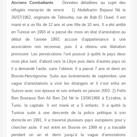
Anciens Combattants
Données détaillées au sujet des
réfugiés menacés de renvoi 1) Abdelkarim Bejaoui Né le
26/07/1962, originaire de Tebourba, rue de Bab El Oued. Il est
marié et a un fils de 12 ans et une fille de 10 ans. Il a été arrêté
en Tunisie en 1993 et a passé dix mois en état d’arrestation au
début de l’année 1993, accusé d’appartenance à une
association non reconnue, puis il a obtenu une libération
provisoire. Les persécutions l’ont poussé à quitté le pays deux
mois plus tard, d’abord vers la Libye puis dans d’autres pays où
il a demandé l’asile, sans l’obtenir. Il a passé 7 ans et demi en
Bosnie-Herzégovine. Suite aux événements de septembre, une
vague d’arrestations a visé les étrangers et il s’est enfui en
Suisse avec son épouse et ses enfants en janvier 2003. 2) Fethi
Ben Bouraoui Ben Ali Ben Zid Né le 13/06/1966 à Ezzahra, à
Tunis, la capitale. Il est marié et a 5 enfants. Il a quitté la
Tunisie suite à une descente de la police politique à son
domicile en 1991. Il a traversé plusieurs pays européens pour y
chercher asile. Il est entré en Bosnie en 1999 et y a travaillé
pendant un an et demi jusqu’à la vague d’arrestations