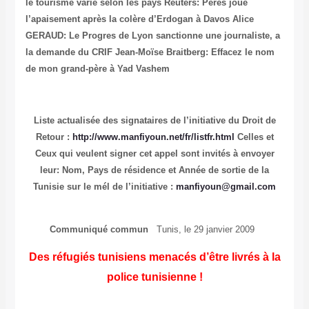
le tourisme varie selon les pays
Reuters: Peres joue
l’apaisement après la colère d’Erdogan à Davos
Alice
GERAUD: Le Progres de Lyon sanctionne une journaliste, a
la demande du CRIF
Jean-Moïse Braitberg: Effacez le nom
de mon grand-père à Yad Vashem
Liste actualisée des signataires de l’initiative du Droit de
Retour :
http://www.manfiyoun.net/fr/listfr.html
Celles et
Ceux qui veulent signer cet appel sont invités à envoyer
leur: Nom, Pays de résidence et Année de sortie de la
Tunisie sur le mél de l’initiative :
manfiyoun@gmail.com
Communiqué commun
Tunis, le 29 janvier 2009
Des réfugiés tunisiens menacés d’être livrés à la
police tunisienne !