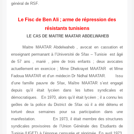
général de RSF.
Le Fisc de Ben Ali ; arme de répression des
résistants tunisiens
LE CAS DE MAITRE MAATAR ABDELWAHEB
Maitre MAATAR Abdelwaheb , avocat en cassation et
enseignant permanant à l’Université de Sfax – Tunisie est âgé
de 57 ans , marié , père de trois enfants ; deux avocates
actuellement en exercice ; Mme Dhekrayet MAATAR et Mme
Fadoua MAATAR et d’un médecin Dr Nidhal MAATAR. Issu
d’une famille pauvre de Sfax, Maître MAATAR s’est engagé
depuis qu’il était lycéen dans les luttes syndicales et
démocratiques. En 1970, alors qu’il était lycéen ; il a connu les
geôles de la police du District de Sfax où il a été détenu et
torturé deux semaines pour sa participation dans une
manifestation. En 1973, il était membre des structures
syndicales provisoires de l’Union Générale des Etudiants de
Tunisie (UGET) à l’époque censurée et réprimée. En avril 1973,