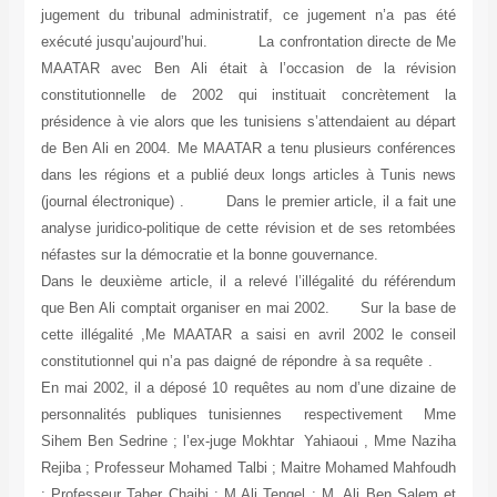
jugement du tribunal administratif, ce jugement n’a pas été
exécuté jusqu’aujourd’hui. La confrontation directe de Me
MAATAR avec Ben Ali était à l’occasion de la révision
constitutionnelle de 2002 qui instituait concrètement la
présidence à vie alors que les tunisiens s’attendaient au départ
de Ben Ali en 2004. Me MAATAR a tenu plusieurs conférences
dans les régions et a publié deux longs articles à Tunis news
(journal électronique) . Dans le premier article, il a fait une
analyse juridico-politique de cette révision et de ses retombées
néfastes sur la démocratie et la bonne gouvernance.
Dans le deuxième article, il a relevé l’illégalité du référendum
que Ben Ali comptait organiser en mai 2002. Sur la base de
cette illégalité ,Me MAATAR a saisi en avril 2002 le conseil
constitutionnel qui n’a pas daigné de répondre à sa requête .
En mai 2002, il a déposé 10 requêtes au nom d’une dizaine de
personnalités publiques tunisiennes respectivement Mme
Sihem Ben Sedrine ; l’ex-juge Mokhtar Yahiaoui , Mme Naziha
Rejiba ; Professeur Mohamed Talbi ; Maitre Mohamed Mahfoudh
; Professeur Taher Chaibi ; M.Ali Tengel ; M. Ali Ben Salem et