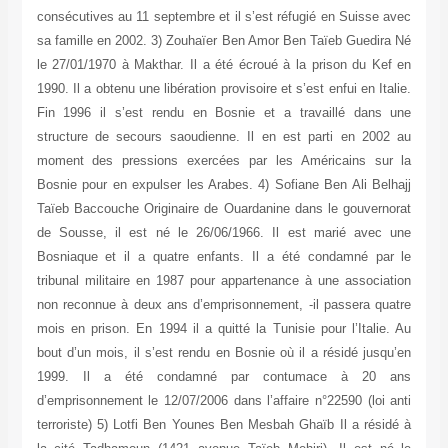
consécutives au 11 septembre et il s’est réfugié en Suisse avec
sa famille en 2002. 3) Zouhaïer Ben Amor Ben Taïeb Guedira Né
le 27/01/1970 à Makthar. Il a été écroué à la prison du Kef en
1990. Il a obtenu une libération provisoire et s’est enfui en Italie.
Fin 1996 il s’est rendu en Bosnie et a travaillé dans une
structure de secours saoudienne. Il en est parti en 2002 au
moment des pressions exercées par les Américains sur la
Bosnie pour en expulser les Arabes. 4) Sofiane Ben Ali Belhajj
Taïeb Baccouche Originaire de Ouardanine dans le gouvernorat
de Sousse, il est né le 26/06/1966. Il est marié avec une
Bosniaque et il a quatre enfants. Il a été condamné par le
tribunal militaire en 1987 pour appartenance à une association
non reconnue à deux ans d’emprisonnement, -il passera quatre
mois en prison. En 1994 il a quitté la Tunisie pour l’Italie. Au
bout d’un mois, il s’est rendu en Bosnie où il a résidé jusqu’en
1999. Il a été condamné par contumace à 20 ans
d’emprisonnement le 12/07/2006 dans l’affaire n°22590 (loi anti
terroriste) 5) Lotfi Ben Younes Ben Mesbah Ghaïb Il a résidé à