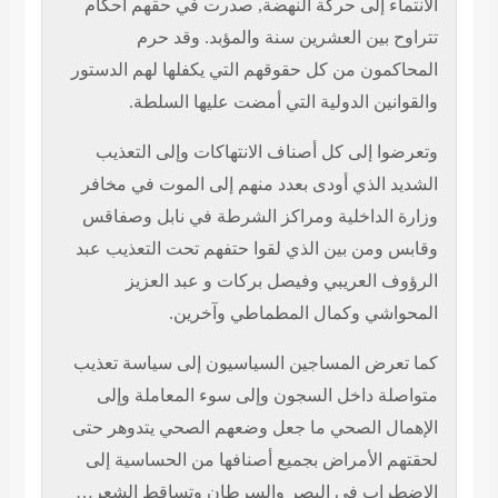
الانتماء إلى حركة النهضة, صدرت في حقهم أحكام
تتراوح بين العشرين سنة والمؤبد. وقد حرم
المحاكمون من كل حقوقهم التي يكفلها لهم الدستور
والقوانين الدولية التي أمضت عليها السلطة.
وتعرضوا إلى كل أصناف الانتهاكات وإلى التعذيب
الشديد الذي أودى بعدد منهم إلى الموت في مخافر
وزارة الداخلية ومراكز الشرطة في نابل وصفاقس
وقابس ومن بين الذي لقوا حتفهم تحت التعذيب عبد
الرؤوف العريبي وفيصل بركات و عبد العزيز
المحواشي وكمال المطماطي وآخرين.
كما تعرض المساجين السياسيون إلى سياسة تعذيب
متواصلة داخل السجون وإلى سوء المعاملة وإلى
الإهمال الصحي ما جعل وضعهم الصحي يتدوهر حتى
لحقتهم الأمراض بجميع أصنافها من الحساسية إلى
الاضطراب في البصر والسرطان وتساقط الشعر…