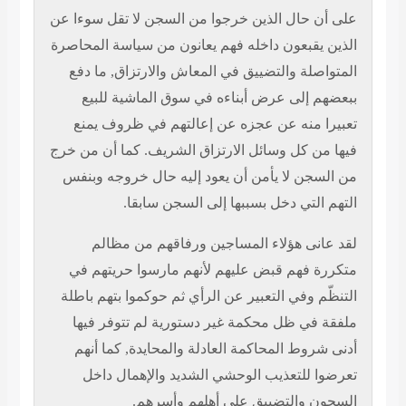
على أن حال الذين خرجوا من السجن لا تقل سوءا عن
الذين يقبعون داخله فهم يعانون من سياسة المحاصرة
المتواصلة والتضييق في المعاش والارتزاق, ما دفع
ببعضهم إلى عرض أبناءه في سوق الماشية للبيع
تعبيرا منه عن عجزه عن إعالتهم في ظروف يمنع
فيها من كل وسائل الارتزاق الشريف. كما أن من خرج
من السجن لا يأمن أن يعود إليه حال خروجه وبنفس
التهم التي دخل بسببها إلى السجن سابقا.
لقد عانى هؤلاء المساجين ورفاقهم من مظالم
متكررة فهم قبض عليهم لأنهم مارسوا حريتهم في
التنظّم وفي التعبير عن الرأي ثم حوكموا بتهم باطلة
ملفقة في ظل محكمة غير دستورية لم تتوفر فيها
أدنى شروط المحاكمة العادلة والمحايدة, كما أنهم
تعرضوا للتعذيب الوحشي الشديد والإهمال داخل
السجون والتضييق على أهلهم وأسرهم.