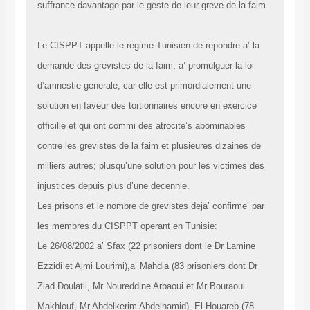
suffrance davantage par le geste de leur greve de la faim.
Le CISPPT appelle le regime Tunisien de repondre a’ la
demande des grevistes de la faim, a’ promulguer la loi
d’amnestie generale; car elle est primordialement une
solution en faveur des tortionnaires encore en exercice
officille et qui ont commi des atrocite’s abominables
contre les grevistes de la faim et plusieures dizaines de
milliers autres; plusqu’une solution pour les victimes des
injustices depuis plus d’une decennie.
Les prisons et le nombre de grevistes deja’ confirme’ par
les membres du CISPPT operant en Tunisie:
Le 26/08/2002 a’ Sfax (22 prisoniers dont le Dr Lamine
Ezzidi et Ajmi Lourimi),a’ Mahdia (83 prisoniers dont Dr
Ziad Doulatli, Mr Noureddine Arbaoui et Mr Bouraoui
Makhlouf, Mr Abdelkerim Abdelhamid), El-Houareb (78