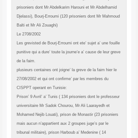
prisoniers dont Mr Abdelkarim Harouni et Mr Abdelhamid
Djelassi), Bourj-Erroumi (120 prisoniers dont Mr Mahmoud
Balti et Mr Ali Zouaghi)
Le 2708/2002
Les grevisted de Bourj-Erroumi ont ete’ sujet a’ une fouille
punitive qui a dure’ toute la journe’e a’ cause de leur greve
de la faim.
plusieurs centaines ont joigne’ la greve de la faim hier le
27/08/2002 et qui ont confirme’ par les membres du
CISPPT operant en Tunisie:
Prison’ 9 Avril’ a’ Tunis ( 134 prisoniers dont le professeur
universitaire Mr Sadok Chourou, Mr Ali Laarayedh et
Mohamed Nejib Louati), prison de Monastir (23 prisoniers
mais aucun n’appartient aux 2 groupes juge’s par le
tribunal militaire), prison Harboub a’ Medenine ( 14