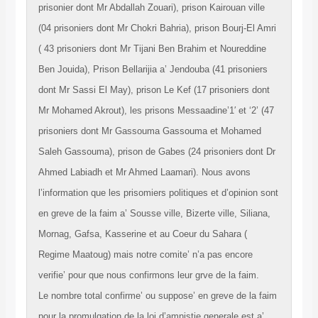
prisonier dont Mr Abdallah Zouari), prison Kairouan ville
(04 prisoniers dont Mr Chokri Bahria), prison Bourj-El Amri
( 43 prisoniers dont Mr Tijani Ben Brahim et Noureddine
Ben Jouida), Prison Bellarijia a’ Jendouba (41 prisoniers
dont Mr Sassi El May), prison Le Kef (17 prisoniers dont
Mr Mohamed Akrout), les prisons Messaadine’1′ et ‘2’ (47
prisoniers dont Mr Gassouma Gassouma et Mohamed
Saleh Gassouma), prison de Gabes (24 prisoniers
dont Dr
Ahmed Labiadh et Mr Ahmed Laamari). Nous avons
l’information que les prisomiers politiques et d’opinion sont
en greve de la faim a’ Sousse ville, Bizerte ville, Siliana,
Mornag, Gafsa, Kasserine et au Coeur du Sahara (
Regime Maatoug) mais notre comite’ n’a pas encore
verifie’ pour que nous confirmons leur grve de la faim.
Le nombre total confirme’ ou suppose’ en greve de la faim
pour la promulgation de la loi d’amnistie generale est a’