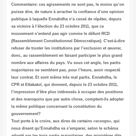
Commentaire: ces agissements ne sont pas, le moins qu’on
puisse dire, de nature à arracher la confiance d’une opinion
publique à laquelle Ennahdha n’a cessé de répéter, depuis
sa victoire à l’élection du 23 octobre 2011, que ce
mouvement n’entend pas agir comme le défunt RCD
(Rassemblement Constitutionnel Démocratique). C’est-à-dire
refuser de truster les institutions par l’exclusion et œuvrer,
donc, au rassemblement en faisant participer le plus grand
nombre aux affaires du pays. Vu sous cet angle, les partis
majoritaires ne semblent pas, pour l’heure, avoir respecté
leur contrat. Et sont même très mal partis. Ennahdha, le
CPR et Ettakatol, qui donnent, depuis le 23 octobre 2011,
l’impression d’être plus intéressés à occuper des positions
et des maroquins que par autre chose, comptent-ils adopter
la même politique concernant la constitution du
gouvernement?
Tout porte à le croire, aux dires de certains «scoops», qui
nous disent qu’Ennahdha va s’emparer, selon le schéma
adopté par les trois partis majoritaires, des ministères dits