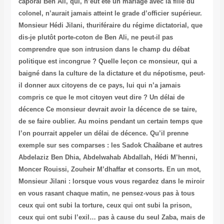
caporal Ben Ali, qui, n’eut été un mariage avec la fille du
colonel, n’aurait jamais atteint le grade d’officier supérieur.
Monsieur Hédi Jilani, thuriféraire du régime dictatorial, que
dis-je plutôt porte-coton de Ben Ali, ne peut-il pas
comprendre que son intrusion dans le champ du débat
politique est incongrue ? Quelle leçon ce monsieur, qui a
baigné dans la culture de la dictature et du népotisme, peut-
il donner aux citoyens de ce pays, lui qui n’a jamais
compris ce que le mot citoyen veut dire ? Un délai de
décence Ce monsieur devrait avoir la décence de se taire,
de se faire oublier. Au moins pendant un certain temps que
l’on pourrait appeler un délai de décence. Qu’il prenne
exemple sur ses comparses : les Sadok Chaâbane et autres
Abdelaziz Ben Dhia, Abdelwahab Abdallah, Hédi M’henni,
Moncer Rouissi, Zouheir M’dhaffar et consorts. En un mot,
Monsieur Jilani : lorsque vous vous regardez dans le miroir
en vous rasant chaque matin, ne pensez-vous pas à tous
ceux qui ont subi la torture, ceux qui ont subi la prison,
ceux qui ont subi l’exil… pas à cause du seul Zaba, mais de