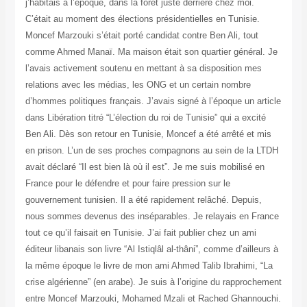
j’habitais à l’époque, dans la forêt juste derrière chez moi.
C’était au moment des élections présidentielles en Tunisie.
Moncef Marzouki s’était porté candidat contre Ben Ali, tout
comme Ahmed Manaï. Ma maison était son quartier général. Je
l’avais activement soutenu en mettant à sa disposition mes
relations avec les médias, les ONG et un certain nombre
d’hommes politiques français. J’avais signé à l’époque un article
dans Libération titré “L’élection du roi de Tunisie” qui a excité
Ben Ali. Dès son retour en Tunisie, Moncef a été arrêté et mis
en prison. L’un de ses proches compagnons au sein de la LTDH
avait déclaré “Il est bien là où il est”. Je me suis mobilisé en
France pour le défendre et pour faire pression sur le
gouvernement tunisien. Il a été rapidement relâché. Depuis,
nous sommes devenus des inséparables. Je relayais en France
tout ce qu’il faisait en Tunisie. J’ai fait publier chez un ami
éditeur libanais son livre “Al Istiqlâl al-thâni”, comme d’ailleurs à
la même époque le livre de mon ami Ahmed Talib Ibrahimi, “La
crise algérienne” (en arabe). Je suis à l’origine du rapprochement
entre Moncef Marzouki, Mohamed Mzali et Rached Ghannouchi.