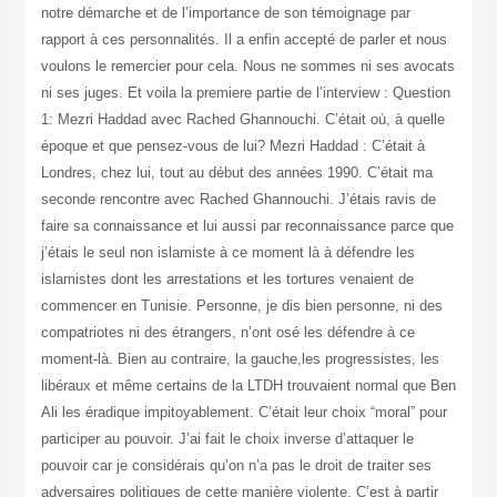
notre démarche et de l’importance de son témoignage par
rapport à ces personnalités. Il a enfin accepté de parler et nous
voulons le remercier pour cela. Nous ne sommes ni ses avocats
ni ses juges. Et voila la premiere partie de l’interview : Question
1: Mezri Haddad avec Rached Ghannouchi. C’était où, à quelle
époque et que pensez-vous de lui? Mezri Haddad : C’était à
Londres, chez lui, tout au début des années 1990. C’était ma
seconde rencontre avec Rached Ghannouchi. J’étais ravis de
faire sa connaissance et lui aussi par reconnaissance parce que
j’étais le seul non islamiste à ce moment là à défendre les
islamistes dont les arrestations et les tortures venaient de
commencer en Tunisie. Personne, je dis bien personne, ni des
compatriotes ni des étrangers, n’ont osé les défendre à ce
moment-là. Bien au contraire, la gauche,les progressistes, les
libéraux et même certains de la LTDH trouvaient normal que Ben
Ali les éradique impitoyablement. C’était leur choix “moral” pour
participer au pouvoir. J’ai fait le choix inverse d’attaquer le
pouvoir car je considérais qu’on n’a pas le droit de traiter ses
adversaires politiques de cette manière violente. C’est à partir