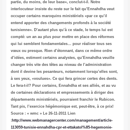
partie, du moins, de leur base», conclut-t-il. Notre
interlocuteur insiste du reste sur le fait qu’Ennahdha veut
occuper certains maroquins ministériels «par ce qu’il
entend apporter des changements profonds à la société
tunisienne». D’autant plus qu’à ce stade, le temps lui est
compté: un an au plus pour mettre en place des réformes
qui lui semblent fondamentales… pour réaliser tous ses
vœux ou presque. Rien d’étonnant, dans ce même ordre
d’idées, estiment certains analystes, qu’Ennahdha veuille
changer très vite des têtes au niveau de l’administration
dont il devine les pesanteurs, notamment lorsqu’elles sont,
à ses yeux, «voulues». Ce qui fera grincer certes des dents.
Le fera-t-il? Pour certains, Ennahdha et ses alliés, et au vu
de certaines déclarations et empressements à diriger des
départements ministériels, pourraient franchir le Rubicon.
Tant pis, l’exercice hégémonique est, peut-être, à ce prix!
Source : « wmc » Le 26-11-2011
Lien
:
http://www.webmanagercenter.com/management/article-
113059-tunisie-ennahdha-cpr-et-ettakatol%85-hegemonie-