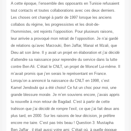
A cette époque, l’ensemble des opposants en Tunisie refusaient
tout contacts et toutes collaborations avec ces deux derniers.
Les choses ont changé à partir de 1997 lorsque les anciens
collabos du régime, les progressistes et les droit-de-
l’hommistes, ont rejoints l’opposition. Pour plusieurs raisons,
leur arrivée a provoqué mon retrait de l’opposition. Je n’ai gardé
de relations qu’avec Marzouki, Ben Jaffar, Manaï et Mzali, que
Dieu ait son âme. Il y avait un projet en élaboration et j’ai décidé
d’attendre sa naissance pour reprendre du service dans la lutte
contre Ben Ali. C’était le CNLT, un projet de Moncef Lui-même. Il
m’avait promis que j’en serais le représentant en France.
Lorsqu’on a annoncé la naissance du CNLT en 1998, c’est
Kamel Jendoubi qui a été choisi! Ce fut un choc pour moi, une
grande blessure morale. Je m’en souviens encore, j’avais appris
la nouvelle à mon retour de Bagdad. C’est à partir de cette
trahison que j’ai décidé de rompre l’exil, ce que j’ai fait deux ans
plus tard, en 2000. Sur les raisons de leur décision, je préfère
encore me taire. C’est pas très beau ! Question 3: Mustapha
Ben Jaffar . il était aussi votre ami. C’était où, à quelle époque