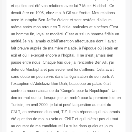
et quelles ont été vos relations avec lui ? Mezri Haddad : Ce
devait être en 1996, chez moi à Gif sur Yvette. Mes relations
avec Mustapha Ben Jaffar étaient et sont restées d’ailleurs
même après mon retour en Tunisie, amicales et sincères.C’est
un homme fin, loyal et modéré. C’est aussi un homme fidèle en
amitié.Je n’ai jamais oubliél’attention affectueuse dont il avait
fait preuve auprès de ma mère malade, à l’époque où j’étais en
exil et où il exerçait encore à l’hôpital. Il ne s’est jamais rien
passé entre nous. Chaque fois que j’ai rencontré Ben Ali, j’ai
défendu Mustapha et pas seulement lui d’ailleurs. Cela avait
sans doute un peu servis dans la légalisation de son parti. A
l’exception d’Abdelaziz Ben Diah, beaucoup au palais était
contre la reconnaissance du “Congrès pour la République”. Un
dernier mot sur lui, lorsque je suis rentré pour la première fois en
Tunisie, en avril 2000, je lui ai posé la question au sujet du
CNLT, en présence d’un ami, T.Z. Il m’a répondu qu’il n’a jamais
été question de moi au sein du CNLT et qu’il n’était pas du tout
au courant de ma candidature! La suite dans quelques jours …..