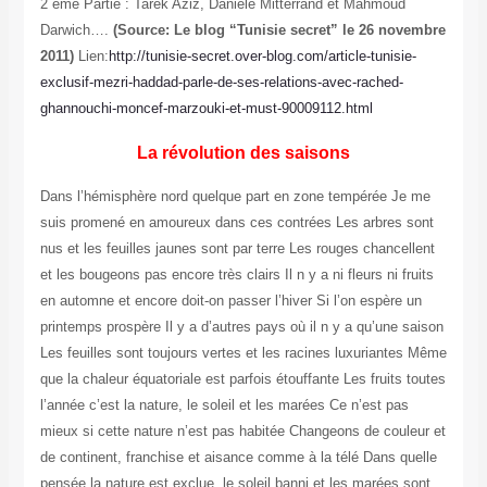
2 eme Partie : Tarek Aziz, Danièle Mitterrand et Mahmoud
Darwich….
(Source: Le blog “Tunisie secret” le 26 novembre
2011)
Lien:
http://tunisie-secret.over-blog.com/article-tunisie-
exclusif-mezri-haddad-parle-de-ses-relations-avec-rached-
ghannouchi-moncef-marzouki-et-must-90009112.html
La révolution des saisons
Dans l’hémisphère nord quelque part en zone tempérée Je me
suis promené en amoureux dans ces contrées Les arbres sont
nus et les feuilles jaunes sont par terre Les rouges chancellent
et les bougeons pas encore très clairs Il n y a ni fleurs ni fruits
en automne et encore doit-on passer l’hiver Si l’on espère un
printemps prospère Il y a d’autres pays où il n y a qu’une saison
Les feuilles sont toujours vertes et les racines luxuriantes Même
que la chaleur équatoriale est parfois étouffante Les fruits toutes
l’année c’est la nature, le soleil et les marées Ce n’est pas
mieux si cette nature n’est pas habitée Changeons de couleur et
de continent, franchise et aisance comme à la télé Dans quelle
pensée la nature est exclue, le soleil banni et les marées sont