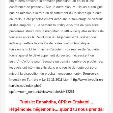
projet sera présenté la semaine prochaine, au cours d’une
conférence de presse ». Sur un autre plan, M. Houas a souligné
que sa mission à la tête du département du tourisme qui a duré
dix mois, a été principalement axée sur le sauvetage du secteur
et des emplois : « Le secteur touristique souffre de plusieurs
problèmes structurels. Enregistrer un afflux de quatre millions de
touristes après la Révolution du 14 janvier 2011, est un bon
indice qui reflète la solidité de la destination touristique
tunisienne ». Et le ministre d’ajouter : «La reprise de l’activité
touristique et le développement du secteur nécessitent un
surcroît d’efforts pour résoudre un certain nombre de problèmes,
lesquels ont été « inscrits dans une feuille de route qui sera
mise à la disposition du prochain gouvernement».
Source : «
Investir en Tunisie » Le 25-11-2011
Lien :
http://www.investir-en-
tunisie.net/index.php?
option=com_content&view=article&id=12261
Tunisie: Ennahdha, CPR et Ettakatol…
Hégémonie, hégémonie,…quand tu nous prends!