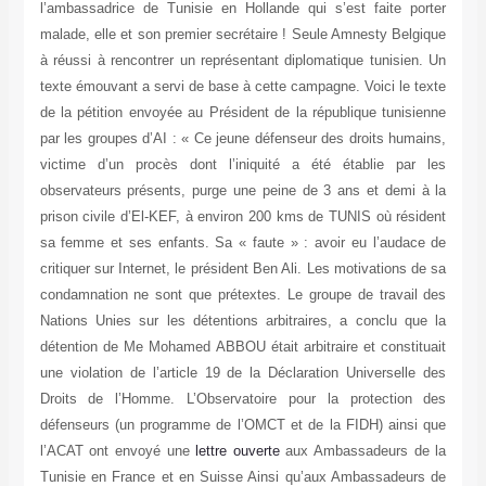
l’ambassadrice de Tunisie en Hollande qui s’est faite porter
malade, elle et son premier secrétaire ! Seule Amnesty Belgique
à réussi à rencontrer un représentant diplomatique tunisien. Un
texte émouvant a servi de base à cette campagne. Voici le texte
de la pétition envoyée au Président de la république tunisienne
par les groupes d’AI : « Ce jeune défenseur des droits humains,
victime d’un procès dont l’iniquité a été établie par les
observateurs présents, purge une peine de 3 ans et demi à la
prison civile d’El-KEF, à environ 200 kms de TUNIS où résident
sa femme et ses enfants. Sa « faute » : avoir eu l’audace de
critiquer sur Internet, le président Ben Ali. Les motivations de sa
condamnation ne sont que prétextes. Le groupe de travail des
Nations Unies sur les détentions arbitraires, a conclu que la
détention de Me Mohamed ABBOU était arbitraire et constituait
une violation de l’article 19 de la Déclaration Universelle des
Droits de l’Homme. L’Observatoire pour la protection des
défenseurs (un programme de l’OMCT et de la FIDH) ainsi que
l’ACAT ont envoyé une
lettre ouverte
aux Ambassadeurs de la
Tunisie en France et en Suisse Ainsi qu’aux Ambassadeurs de