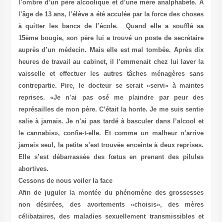
l’ombre d’un père alcoolique et d’une mère analphabète. A
l’âge de 13 ans, l’élève a été acculée par la force des choses
à quitter les bancs de l’école. Quand elle a soufflé sa
15ème bougie, son père lui a trouvé un poste de secrétaire
auprès d’un médecin. Mais elle est mal tombée. Après dix
heures de travail au cabinet, il l’emmenait chez lui laver la
vaisselle et effectuer les autres tâches ménagères sans
contrepartie. Pire, le docteur se serait «servi» à maintes
reprises. «Je n’ai pas osé me plaindre par peur des
représailles de mon père. C’était la honte. Je me suis sentie
salie à jamais. Je n’ai pas tardé à basculer dans l’alcool et
le cannabis», confie-t-elle. Et comme un malheur n’arrive
jamais seul, la petite s’est trouvée enceinte à deux reprises.
Elle s’est débarrassée des fœtus en prenant des pilules
abortives.
Cessons de nous voiler la face
Afin de juguler la montée du phénomène des grossesses
non désirées, des avortements «choisis», des mères
célibataires, des maladies sexuellement transmissibles et