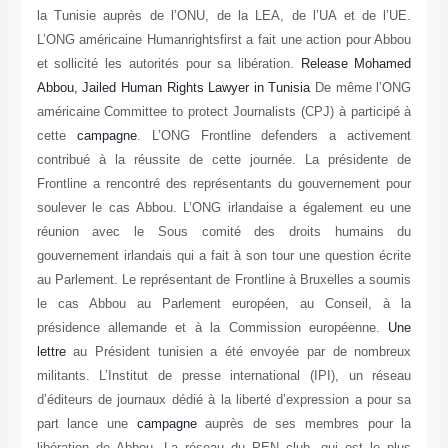
la Tunisie auprès de l’ONU, de la LEA, de l’UA et de l’UE.
L’ONG américaine Humanrightsfirst a fait une action pour Abbou
et sollicité les autorités pour sa libération.
Release Mohamed
Abbou, Jailed Human Rights Lawyer in Tunisia
De même l’ONG
américaine Committee to protect Journalists (CPJ) à participé à
cette
campagne
. L’ONG Frontline defenders a activement
contribué à la réussite de cette journée. La présidente de
Frontline a rencontré des représentants du gouvernement pour
soulever le cas Abbou. L’ONG irlandaise a également eu une
réunion avec le Sous comité des droits humains du
gouvernement irlandais qui a fait à son tour une question écrite
au Parlement. Le représentant de Frontline à Bruxelles a soumis
le cas Abbou au Parlement européen, au Conseil, à la
présidence allemande et à la Commission européenne.
Une
lettre
au Président tunisien a été envoyée par de nombreux
militants. L’Institut de presse international (IPI), un réseau
d’éditeurs de journaux dédié à la liberté d’expression a pour sa
part lance une
campagne
auprès de ses membres pour la
libération de Abbou. La réseau du PEN club, qui est le plus