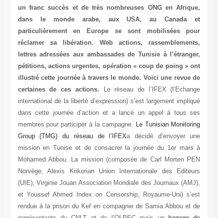
un franc succès et de très nombreuses ONG en Afrique,
dans le monde arabe, aux USA, au Canada et
particulièrement en Europe se sont mobilisées pour
réclamer sa libération. Web actions, rassemblements,
lettres adressées aux ambassades de Tunisie à l’étranger,
pétitions, actions urgentes, opération « coup de poing » ont
illustré cette journée à travers le monde. Voici une revue de
certaines de ces actions.
Le réseau de l’IFEX (l’Echange
international de la liberté d’expression) s’est largement impliqué
dans cette journée d’action et a lancé un appel à tous ses
membres pour participer à la campagne.
Le Tunisian Monitoring
Group (TMG) du réseau de l’IFEX
a décidé d’envoyer une
mission en Tunise et de consacrer la journée du 1er mars à
Mohamed Abbou. La mission (composée de Carl Morten PEN
Norvège, Alexis Krikorian Union Internationale des Editeurs
(UIE), Virginie Jouan Association Mondiale des Journaux (AMJ),
et Youssef Ahmed Index on Censorship, Royaume-Uni) s’est
rendue à la prison du Kef en compagnie de Samia Abbou et de
représentants du CNLT et de l’OLPEC mais un
barrage de