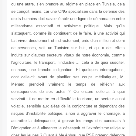
ou une autre, s’en prendre au régime en place en Tunisie, cela
se conçoit moins, car une ONG spécialisée dans la défense des
droits humains doit savoir établir une ligne de démarcation entre
militantisme associatif et activisme politique. Mais qu’ils
s’attaquent, comme ils continuent de le faire, à une activité qui
fait vivre, directement et indirectement, près d’un million et demi
de personnes, soit un Tunisien sur huit, et qui a des effets
induits sur d’autres secteurs vitaux de notre économie, comme
l’agriculture, le transport, l’industrie…, cela a de quoi susciter,
en nous, une franche indignation. Et quelques interrogations,
dont celle-ci: avant de planifier ses coups médiatiques, M.
Ménard prend-t-il vraiment le temps de réfléchir aux
conséquences de ses actes ? Ou encore celle-ci: à quoi
servirait-t-il de mettre en difficulté le tourisme, un secteur aussi
volatile, sensible aux aléas de la conjoncture et dépendant des
risques d’instabilité politique, sinon à aggraver le chômage, à
accroître la délinquance, à grossir les rangs des candidats à
l’émigration et à alimenter le désespoir et l’extrémisme religieux
chez les jeunes ? Quant à Me Abbou, que RSF prétend défendre