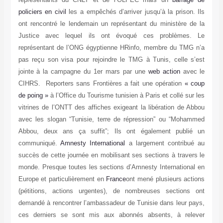
policiers en civil
les a empêchés d’arriver jusqu’à la prison. Ils
ont rencontré le lendemain un représentant du ministère de la
Justice avec lequel ils ont évoqué ces problèmes. Le
représentant de l’ONG égyptienne HRinfo, membre du TMG n’a
pas reçu son visa pour rejoindre le TMG à Tunis, celle s’est
jointe à la campagne du 1er mars par une
web action
avec le
CIHRS. Reporters sans Frontières a fait une opération
« coup
de poing »
à l’Office du Tourisme tunisien à Paris et collé sur les
vitrines de l’ONTT des affiches exigeant la libération de Abbou
avec les slogan “Tunisie, terre de répression” ou “Mohammed
Abbou, deux ans ça suffit”; Ils ont également publié un
communiqué.
Amnesty International
a largement contribué au
succès de cette journée en mobilisant ses sections à travers le
monde. Presque toutes les sections d’Amnesty International en
Europe et particulièrement en
France
ont mené plusieurs actions
(pétitions, actions urgentes), de nombreuses sections ont
demandé à rencontrer l’ambassadeur de Tunisie dans leur pays,
ces derniers se sont mis aux abonnés absents, à relever