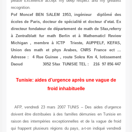
please Excellence accept my deep respect and my greatest
recognition.
Pof Moncef BEN SALEM 1953, ingénieur diplômé des
écoles de Paris, docteur de spécialité et docteur d’etat. Ex
directeur fondateur de département de math de Sfax,referry
à Zentralblatt fur math Berlin et à Mathematicl Review
Michigan , membre à ICTP Trieste, AUPPELF, KEFAS,
Union des math et phys Arabes, CNRS France ect …
Adresse : 4 Rue Guinee , route Sokra Km 4, lotissement
Daoud 3052 Sfax TUNISIE TEL : 216 97 856 447
Tunisie: aides d’urgence après une vague de
froid inhabituelle
AFP, vendredi 23 mars 2007 TUNIS – Des aides d’urgence
doivent être distribuées à des familles démunies en Tunisie en
raison des intempéries exceptionnelles et de la vague de froid
qui frappent plusieurs régions du pays, a-t-on indiqué vendredi