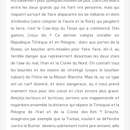
mutuellement pour quelques missiles de plus. Dans ces ébats
entre les deux grands qui ne font rire personne, mais qui
risquent surtout de faire disparaitre les six milliards et demi
d’individus (sans compter la faune et la flore) qui peuplent
la terre, c’est le Cow-boy du Texas qui a commencé. Des
gamins, j’vous dis !! Ce dernier compte installer en
République Tchèque et en Pologne ; donc aux portes de la
Russie, un bouclier anti-missiles pour faire face, dit-il, au
terrible danger que représentent désormais les deux stars
de l’axe du mal, l’Iran et la Corée du Nord. On connaît tous
les bourdes et les visions de stratège (voyez le bourbier
irakien) de l’hôte de la Maison Blanche. Mais là, ou ce type
est un naïf illuminé, et donc dangereux, ou il nous prend
vraiment tous pour des zozos et c’est encore plus grave.
Ami(e)s lecteurs et lectrices, sortons une mappemonde et
regardons ensemble la distance qui sépare la Tchéquie et la
Pologne de l’Iran et de la Corée des Kim !? Ensuite,
imaginons par exemple que la Tunisie, voulant se défendre
contre le Burneï devenu subitement notre pire ennemi, aille