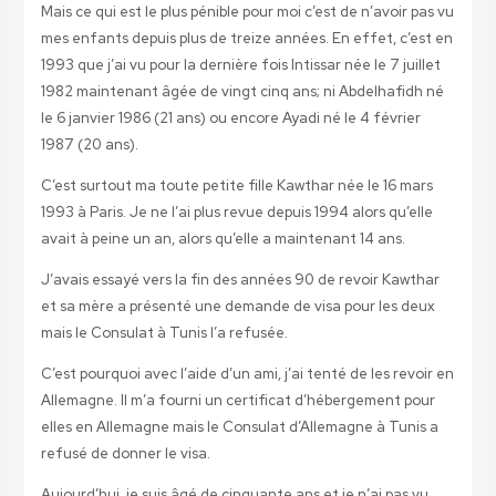
Mais ce qui est le plus pénible pour moi c’est de n’avoir pas vu
mes enfants depuis plus de treize années. En effet, c’est en
1993 que j’ai vu pour la dernière fois Intissar née le 7 juillet
1982 maintenant âgée de vingt cinq ans; ni Abdelhafidh né
le 6 janvier 1986 (21 ans) ou encore Ayadi né le 4 février
1987 (20 ans).
C’est surtout ma toute petite fille Kawthar née le 16 mars
1993 à Paris. Je ne l’ai plus revue depuis 1994 alors qu’elle
avait à peine un an, alors qu’elle a maintenant 14 ans.
J’avais essayé vers la fin des années 90 de revoir Kawthar
et sa mère a présenté une demande de visa pour les deux
mais le Consulat à Tunis l’a refusée.
C’est pourquoi avec l’aide d’un ami, j’ai tenté de les revoir en
Allemagne. Il m’a fourni un certificat d’hébergement pour
elles en Allemagne mais le Consulat d’Allemagne à Tunis a
refusé de donner le visa.
Aujourd’hui, je suis âgé de cinquante ans et je n’ai pas vu