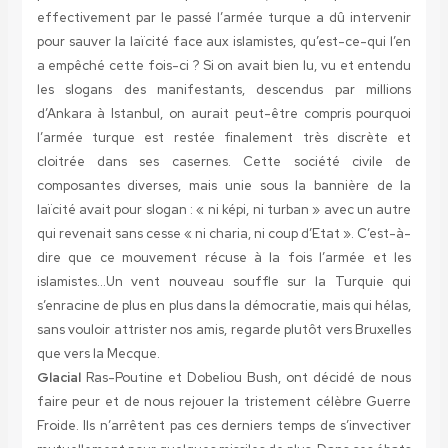
effectivement par le passé l’armée turque a dû intervenir
pour sauver la laïcité face aux islamistes, qu’est-ce-qui l’en
a empêché cette fois-ci ? Si on avait bien lu, vu et entendu
les slogans des manifestants, descendus par millions
d’Ankara à Istanbul, on aurait peut-être compris pourquoi
l’armée turque est restée finalement très discrète et
cloitrée dans ses casernes. Cette société civile de
composantes diverses, mais unie sous la bannière de la
laïcité avait pour slogan : « ni képi, ni turban » avec un autre
qui revenait sans cesse « ni charia, ni coup d’Etat ». C’est-à-
dire que ce mouvement récuse à la fois l’armée et les
islamistes…Un vent nouveau souffle sur la Turquie qui
s’enracine de plus en plus dans la démocratie, mais qui hélas,
sans vouloir attrister nos amis, regarde plutôt vers Bruxelles
que vers la Mecque.
Glacial
Ras-Poutine et Dobeliou Bush, ont décidé de nous
faire peur et de nous rejouer la tristement célèbre Guerre
Froide. Ils n’arrêtent pas ces derniers temps de s’invectiver