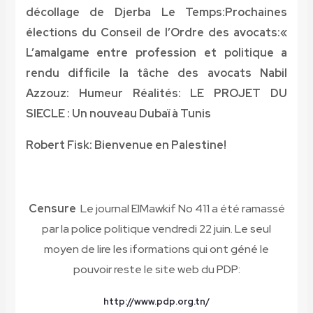
décollage de Djerba
Le Temps:Prochaines
élections du Conseil de l’Ordre des avocats:«
L’amalgame entre profession et politique a
rendu difficile la tâche des avocats
Nabil
Azzouz: Humeur
Réalités: LE PROJET DU
SIECLE : Un nouveau Dubaï à Tunis
Robert Fisk: Bienvenue en Palestine!
Censure
Le journal ElMawkif No 411 a été ramassé
par la police politique vendredi 22 juin. Le seul
moyen de lire les iformations qui ont géné le
pouvoir reste le site web du PDP:
http://www.pdp.org.tn/