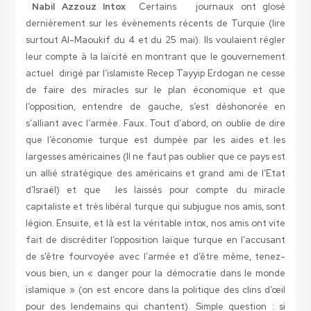
Nabil Azzouz
Intox
Certains journaux ont glosé
dernièrement sur les évènements récents de Turquie (lire
surtout Al-Maoukif du 4 et du 25 mai). Ils voulaient régler
leur compte à la laïcité en montrant que le gouvernement
actuel dirigé par l’islamiste Recep Tayyip Erdogan ne cesse
de faire des miracles sur le plan économique et que
l’opposition, entendre de gauche, s’est déshonorée en
s’alliant avec l’armée. Faux. Tout d’abord, on oublie de dire
que l’économie turque est dumpée par les aides et les
largesses américaines (Il ne faut pas oublier que ce pays est
un allié stratégique des américains et grand ami de l’Etat
d’Israël) et que les laissés pour compte du miracle
capitaliste et très libéral turque qui subjugue nos amis, sont
légion. Ensuite, et là est la véritable intox, nos amis ont vite
fait de discréditer l’opposition laïque turque en l’accusant
de s’être fourvoyée avec l’armée et d’être même, tenez-
vous bien, un « danger pour la démocratie dans le monde
islamique » (on est encore dans la politique des clins d’œil
pour des lendemains qui chantent). Simple question : si