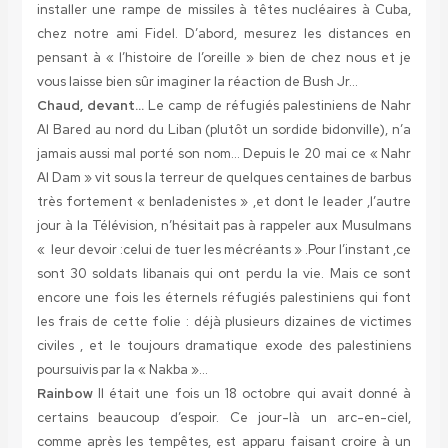
installer une rampe de missiles à têtes nucléaires à Cuba,
chez notre ami Fidel. D’abord, mesurez les distances en
pensant à « l’histoire de l’oreille » bien de chez nous et je
vous laisse bien sûr imaginer la réaction de Bush Jr…
Chaud, devant…
Le camp de réfugiés palestiniens de Nahr
Al Bared au nord du Liban (plutôt un sordide bidonville), n’a
jamais aussi mal porté son nom… Depuis le 20 mai ce « Nahr
Al Dam » vit sous la terreur de quelques centaines de barbus
très fortement « benladenistes » ,et dont le leader ,l’autre
jour à la Télévision, n’hésitait pas à rappeler aux Musulmans
« leur devoir :celui de tuer les mécréants » .Pour l’instant ,ce
sont 30 soldats libanais qui ont perdu la vie. Mais ce sont
encore une fois les éternels réfugiés palestiniens qui font
les frais de cette folie : déjà plusieurs dizaines de victimes
civiles , et le toujours dramatique exode des palestiniens
poursuivis par la « Nakba »…
Rainbow
Il était une fois un 18 octobre qui avait donné à
certains beaucoup d’espoir. Ce jour-là un arc-en-ciel,
comme après les tempêtes, est apparu faisant croire à un