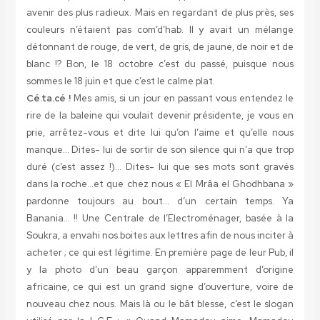
avenir des plus radieux. Mais en regardant de plus près, ses
couleurs n’étaient pas com’d’hab. Il y avait un mélange
détonnant de rouge, de vert, de gris, de jaune, de noir et de
blanc !? Bon, le 18 octobre c’est du passé, puisque nous
sommes le 18 juin et que c’est le calme plat.
Cé.ta.cé !
Mes amis, si un jour en passant vous entendez le
rire de la baleine qui voulait devenir présidente, je vous en
prie, arrêtez-vous et dite lui qu’on l’aime et qu’elle nous
manque… Dites- lui de sortir de son silence qui n’a que trop
duré (c’est assez !)… Dites- lui que ses mots sont gravés
dans la roche…et que chez nous « El Mrâa el Ghodhbana »
pardonne toujours au bout… d’un certain temps. Ya
Banania… !! Une Centrale de l’Electroménager, basée à la
Soukra, a envahi nos boites aux lettres afin de nous inciter à
acheter ; ce qui est légitime. En première page de leur Pub, il
y la photo d’un beau garçon apparemment d’origine
africaine, ce qui est un grand signe d’ouverture, voire de
nouveau chez nous. Mais là ou le bât blesse, c’est le slogan