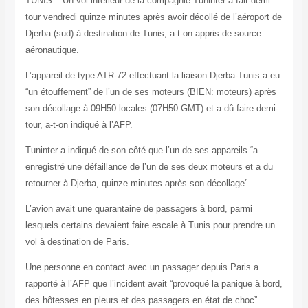
TUNIS – Un vol intérieur de la compagnie Tuninter a fait-demi
tour vendredi quinze minutes après avoir décollé de l’aéroport de
Djerba (sud) à destination de Tunis, a-t-on appris de source
aéronautique.
L’appareil de type ATR-72 effectuant la liaison Djerba-Tunis a eu
“un étouffement” de l’un de ses moteurs (BIEN: moteurs) après
son décollage à 09H50 locales (07H50 GMT) et a dû faire demi-
tour, a-t-on indiqué à l’AFP.
Tuninter a indiqué de son côté que l’un de ses appareils “a
enregistré une défaillance de l’un de ses deux moteurs et a du
retourner à Djerba, quinze minutes après son décollage”.
L’avion avait une quarantaine de passagers à bord, parmi
lesquels certains devaient faire escale à Tunis pour prendre un
vol à destination de Paris.
Une personne en contact avec un passager depuis Paris a
rapporté à l’AFP que l’incident avait “provoqué la panique à bord,
des hôtesses en pleurs et des passagers en état de choc”.