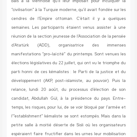
bals à la viennoise qu’il leur imposait pour inculquer la
“civilisation” à la Turquie moderne, qu’il avait fondée sur les
cendres de l’Empire ottoman. C’était il y a quelques
semaines. Les participants étaient venus assister à une
réunion de la section jeunesse de l’Association de la pensée
d’Atatürk (ADD), organisatrice des immenses
manifestations “pro-laïcité” du printemps. Sont venues les
élections législatives du 22 juillet, qui ont vu le triomphe du
parti honni de ces kémalistes : le Parti de la justice et du
développement (AKP, post-islamiste, au pouvoir). Puis la
relance, lundi 20 août, du processus d’élection de son
candidat, Abdullah Gül, à la présidence du pays. Entre-
temps, les risques, pour lui, de se voir bloqué par l’armée et
l'”establishment” kémaliste se sont estompés. Mais dans la
petite salle à moitié déserte de Sisli où les organisateurs
espéraient faire fructifier dans les urnes leur mobilisation