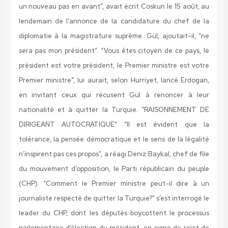
un nouveau pas en avant”, avait écrit Coskun le 15 août, au
lendemain de l’annonce de la candidature du chef de la
diplomatie à la magistrature suprême. Gül, ajoutait-il, “ne
sera pas mon président”. “Vous êtes citoyen de ce pays, le
président est votre président, le Premier ministre est votre
Premier ministre”, lui aurait, selon Hurriyet, lancé Erdogan,
en invitant ceux qui récusent Gül à renoncer à leur
nationalité et à quitter la Turquie.
“RAISONNEMENT DE
DIRIGEANT AUTOCRATIQUE”
“Il est évident que la
tolérance, la pensée démocratique et le sens de la légalité
n’inspirent pas ces propos”, a réagi Deniz Baykal, chef de file
du mouvement d’opposition, le Parti républicain du peuple
(CHP). “Comment le Premier ministre peut-il dire à un
journaliste respecté de quitter la Turquie?” s’est interrogé le
leader du CHP, dont les députés boycottent le processus
parlementaire d’élection du président, en signe de rejet de