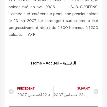
soldat tué en avril 2006. – SUD-COREENS:
L’armée sud-coréenne a perdu son premier soldat
le 20 mai 2007. Le contingent sud-coréen a été
progressivement réduit de 2.300 hommes à 1.200
soldats.
AFP
Home
– Accueil
–
الرئيسية
PRÉCÉDENT
SUIVANT
Précédent
Sui
الخميس، 23 أغسطس 2007
الأربعاء، 22 أغسطس 2007