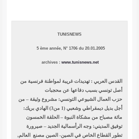
TUNISNEWS
5 ème année,
N
° 1706 du 20.01.2005
archives :
www.tunisnews.net
القدس العربي : تهديدات غريبة لمواطنة فرنسية من
أصل تونسي بسبب دفاعها عن محجبات
حزب العمال الشيوعي التونسي: مشروع وثيقة – من
أجل بديل ديمقراطي وشعبي (1 من3)
الهادي بريك:
مائة مصباح من مشكاة النبوة – الحلقة الخمسون
توفيق المديني: وجه الرأسمالية الجديد – صيرورة
تطور القطاع الخاص في الصين- الصين مصنع العالم,