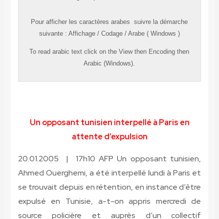
Pour afficher les caractères
arabes
suivre la démarche
suivante
:
Affichage
/
Codage
/
Arabe ( Windows )
To read
arabic
text click on the
View
then
Encoding
then
Arabic (Windows).
Un opposant tunisien interpellé à Paris en
attente d’expulsion
20.01.2005 | 17h10 AFP Un opposant tunisien,
Ahmed Ouerghemi, a été interpellé lundi à Paris et
se trouvait depuis en rétention, en instance d’être
expulsé en Tunisie, a-t-on appris mercredi de
source policière et auprès d’un collectif