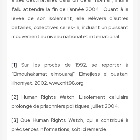
à ses destinataires dans un délai “normal”, il lui a
fallu attendre la fin de l’année 2004… Quant à la
levée de son isolement, elle relèvera d’autres
batailles, collectives celles-là, incluant un puissant
mouvement au niveau national et international.
[
1
] Sur les procès de 1992, se reporter à
“Elmouhakamat elmouaraj”, Elmejless el ouatani
lilhorriyat, 2002, www.cnlt98.org
[
2
] Human Rights Watch, L’isolement cellulaire
prolongé de prisonniers politiques, juillet 2004.
[
3
] Que Human Rights Watch, qui a contribué à
préciser ces informations, soit ici remercié.