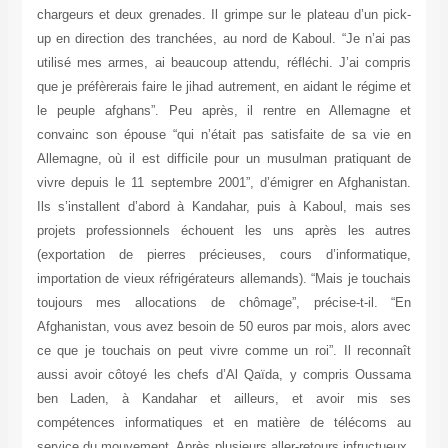
chargeurs et deux grenades. Il grimpe sur le plateau d’un pick-
up en direction des tranchées, au nord de Kaboul. “Je n’ai pas
utilisé mes armes, ai beaucoup attendu, réfléchi. J’ai compris
que je préfèrerais faire le jihad autrement, en aidant le régime et
le peuple afghans”. Peu après, il rentre en Allemagne et
convainc son épouse “qui n’était pas satisfaite de sa vie en
Allemagne, où il est difficile pour un musulman pratiquant de
vivre depuis le 11 septembre 2001”, d’émigrer en Afghanistan.
Ils s’installent d’abord à Kandahar, puis à Kaboul, mais ses
projets professionnels échouent les uns après les autres
(exportation de pierres précieuses, cours d’informatique,
importation de vieux réfrigérateurs allemands). “Mais je touchais
toujours mes allocations de chômage”, précise-t-il. “En
Afghanistan, vous avez besoin de 50 euros par mois, alors avec
ce que je touchais on peut vivre comme un roi”. Il reconnaît
aussi avoir côtoyé les chefs d’Al Qaïda, y compris Oussama
ben Laden, à Kandahar et ailleurs, et avoir mis ses
compétences informatiques et en matière de télécoms au
service du mouvement. Après plusieurs aller-retours infructueux,