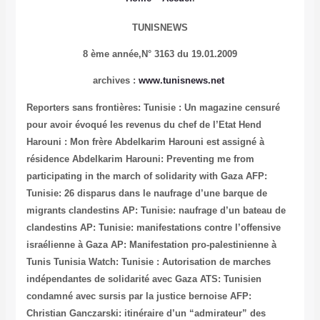
TUNISNEWS
8 ème année,
N° 3163 du 19.01.2009
archives
:
www.tunisnews.net
Reporters sans frontières: Tunisie : Un magazine censuré
pour avoir évoqué les revenus du chef de l’Etat
Hend
Harouni : Mon frère Abdelkarim Harouni est assigné à
résidence
Abdelkarim Harouni: Preventing me from
participating in the march of solidarity with Gaza
AFP:
Tunisie: 26 disparus dans le naufrage d’une barque de
migrants clandestins
AP: Tunisie: naufrage d’un bateau de
clandestins
AP: Tunisie: manifestations contre l’offensive
israélienne à Gaza
AP: Manifestation pro-palestinienne à
Tunis
Tunisia Watch: Tunisie : Autorisation de marches
indépendantes de solidarité avec Gaza
ATS: Tunisien
condamné avec sursis par la justice bernoise
AFP:
Christian Ganczarski: itinéraire d’un “admirateur” des