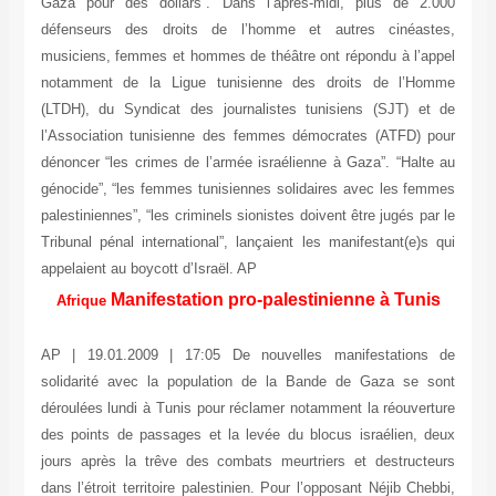
Gaza pour des dollars”. Dans l’après-midi, plus de 2.000
défenseurs des droits de l’homme et autres cinéastes,
musiciens, femmes et hommes de théâtre ont répondu à l’appel
notamment de la Ligue tunisienne des droits de l’Homme
(LTDH), du Syndicat des journalistes tunisiens (SJT) et de
l’Association tunisienne des femmes démocrates (ATFD) pour
dénoncer “les crimes de l’armée israélienne à Gaza”. “Halte au
génocide”, “les femmes tunisiennes solidaires avec les femmes
palestiniennes”, “les criminels sionistes doivent être jugés par le
Tribunal pénal international”, lançaient les manifestant(e)s qui
appelaient au boycott d’Israël. AP
Manifestation pro-palestinienne à Tunis
Afrique
AP | 19.01.2009 | 17:05 De nouvelles manifestations de
solidarité avec la population de la Bande de Gaza se sont
déroulées lundi à Tunis pour réclamer notamment la réouverture
des points de passages et la levée du blocus israélien, deux
jours après la trêve des combats meurtriers et destructeurs
dans l’étroit territoire palestinien. Pour l’opposant Néjib Chebbi,