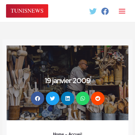
Aller
au
contenu
19 janvier 2009
Home
– Accuei
l