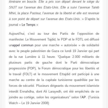
itinéraire en boucle. Elle a pris son départ devant le siège du
SNJT sur l’avenue des Etats-Unis. Elle a suivi l’avenue Taïeb
Mhiri, la place Pasteur, l’avenue de la liberté et elle est revenue
à son point de départ sur l’avenue des Etats-Unis.
» D’après le
journal «
Le Temps
»
Aujourd’hui, c’est au tour des Partis de l’opposition de
manifester. Le Mouvement Tajdid, le PDP et le FDTL ont diffusé
un
appel commun
pour une marche « autorisée » de solidarité
avec le peuple palestinien de Gaza ce lundi 19 Janvier qui part
de la rue Lumière à 11 heure. “Quelque 2.000 militants de
plusieurs partis de gauche dont le Parti démocratique
progressiste (PDP), le Forum démocratique pour les libertés et
le travail (FDLT) et le mouvement Ettajdid ont participé à une
marche au centre de la capitale tunisienne quadrillée par les
forces de sécurité. Plusieurs dirigeants du mouvement islamiste
interdit Ennahdha, dont Ali Larayedh, ont été empêchés de se
joindre au cortège, selon les organisateurs” selon l’
AP
. (Tunisia
Watch – Le 19 Janvier 2008)