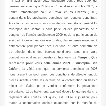
” Il faut en finir avec cette guéguerre contre tous ceux qui
pensent autrement que l’Etat-parti ” Légalisé en octobre 2002, le
Forum Démocratique pour le Travail et les Libertés (FDTL)
tiendra dans les prochaines semaines son congrès constitutif.
A cette occasion nous avons invité son secrétaire général Dr
Mustapha Ben Jaâfar. Il nous parle ici des préparatifs de e
congrès, de l’année préélectorale 2009 et de la participation de
son parti à ces échéances électorales, des réformes majeures à
entreprendre pour préparer ces élections et leurs permettre de
se dérouler dans des bonnes conditions avec une vraie
compétition et d’autres questions. Interview.
Le Temps : Que
représente pour vous cette année 2009 ?
Mustapha Ben
Jaâfar
: La vérité c’est que les dernières semaines de 2008
nous laissent un goût amer. Les conditions de déroulement du
procès intenté contre les acteurs de la contestation du bassin
minier de Gafsa et le verdict confirment la prévalence
sécuritaire. Et ce traitement, appliqué depuis longtemps dans le
règlement des conflits politiques, est utilisé aujourd’hui pour
mater la contestation sociale exacerbée par la montée du