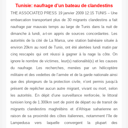
Tunisie: naufrage d’un bateau de clandestins
THE ASSOCIATED PRESS 19 janvier 2009 12:15 TUNIS – Une
embarcation transportant plus de 30 migrants clandestins a fait
naufrage par mauvais temps au large de Tunis dans la nuit de
dimanche à lundi, a-t-on appris de sources concordantes. Les
autorités de la cité de La Marsa, une station balnéaire située à
environ 20km au nord de Tunis, ont été alertées lundi matin par
cinq rescapés qui ont réussi à gagner à la nage la côte. On
ignore le nombre de victimes, leur(s) nationalité(s) et les causes
du naufrage. Les recherches, menées par un hélicoptère
militaire et des vedettes de l’armée et de la garde nationale ainsi
que des plongeurs de la protection civile, n’ont permis jusqu’à
présent de repêcher aucun autre migrant, vivant ou mort, selon
les autorités. En dépit d’une surveillance renforcée, le littoral
tunisien long de 1.300km sert de point de départ ou de transit de
migrants clandestins maghrébins et d’Afrique saharienne en
raison de sa proximité des côtes italiennes, notamment l’île de
Lampedusa vers laquelle convergent la plupart des