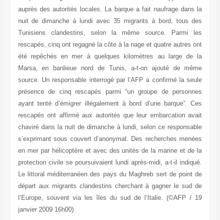
auprès des autorités locales. La barque a fait naufrage dans la
nuit de dimanche à lundi avec 35 migrants à bord, tous des
Tunisiens clandestins, selon la même source. Parmi les
rescapés, cinq ont regagné la côte à la nage et quatre autres ont
été repêchés en mer à quelques kilomètres au large de la
Marsa, en banlieue nord de Tunis, a-t-on ajouté de même
source. Un responsable interrogé par l’AFP a confirmé la seule
présence de cinq rescapés parmi “un groupe de personnes
ayant tenté d’émigrer illégalement à bord d’une barque”. Ces
rescapés ont affirmé aux autorités que leur embarcation avait
chaviré dans la nuit de dimanche à lundi, selon ce responsable
s’exprimant sous couvert d’anonymat. Des recherches menées
en mer par hélicoptère et avec des unités de la marine et de la
protection civile se poursuivaient lundi après-midi, a-t-il indiqué.
Le littoral méditerranéen des pays du Maghreb sert de point de
départ aux migrants clandestins cherchant à gagner le sud de
l’Europe, souvent via les îles du sud de l’Italie. (©AFP / 19
janvier 2009 16h00)