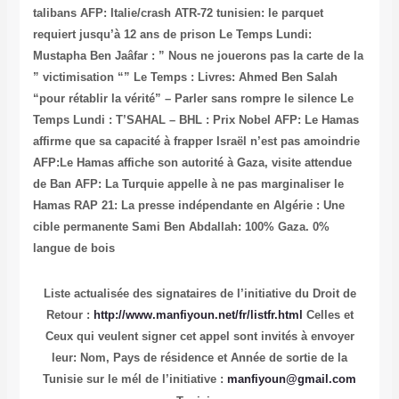
talibans
AFP: Italie/crash ATR-72 tunisien: le parquet
requiert jusqu’à 12 ans de prison
Le Temps Lundi:
Mustapha Ben Jaâfar : ” Nous ne jouerons pas la carte de la
” victimisation “”
Le Temps : Livres: Ahmed Ben Salah
“pour rétablir la vérité” – Parler sans rompre le silence
Le
Temps Lundi : T’SAHAL – BHL : Prix Nobel
AFP: Le Hamas
affirme que sa capacité à frapper Israël n’est pas amoindrie
AFP:Le Hamas affiche son autorité à Gaza, visite attendue
de Ban
AFP: La Turquie appelle à ne pas marginaliser le
Hamas
RAP 21: La presse indépendante en Algérie : Une
cible permanente
Sami Ben Abdallah: 100% Gaza. 0%
langue de bois
Liste actualisée des signataires de l’initiative du Droit de
Retour :
http://www.manfiyoun.net/fr/listfr.html
Celles et
Ceux qui veulent signer cet appel sont invités à envoyer
leur: Nom, Pays de résidence et Année de sortie de la
Tunisie sur le mél de l’initiative :
manfiyoun@gmail.com