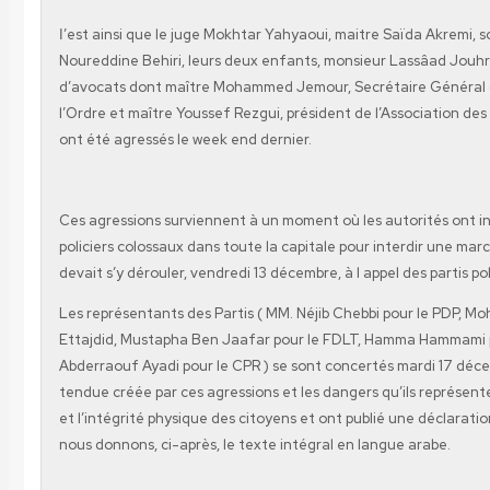
ا’est ainsi que le juge Mokhtar Yahyaoui, maitre Saïda Akremi, son mari maître
Noureddine Behiri, leurs deux enfants, monsieur Lassâad Jouhr
d
’
avocats dont maître Mohammed Jemour, Secrétaire Général 
l’Ordre et maître Youssef Rezgui, président de l’Association de
ont été agressés le week end dernier.
Ces agressions surviennent à un moment où les autorités ont ins
policiers colossaux dans toute la capitale pour interdir une mar
devait s’y dérouler, vendredi 13 décembre, à l appel des partis pol
Les représentants des Partis ( MM. Néjib Chebbi pour le PDP, 
Ettajdid, Mustapha Ben Jaafar pour le FDLT, Hamma Hammami 
Abderraouf Ayadi pour le CPR ) se sont concertés mardi 17 déce
tendue créée par ces agressions et les dangers qu’ils représente
et l’intégrité physique des citoyens et ont publié une déclara
nous donnons, ci-après, le texte intégral en langue arabe.