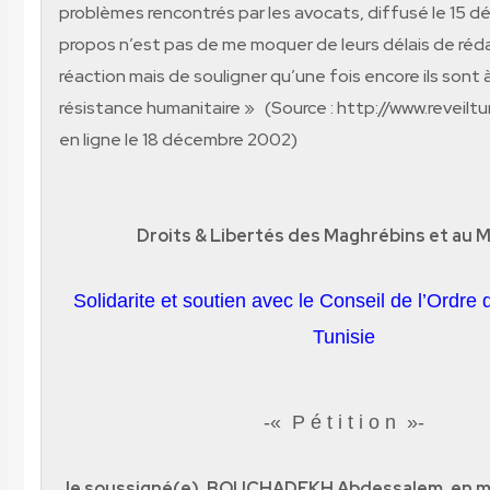
problèmes rencontrés par les avocats, diffusé le 15 
propos n’est pas de me moquer de leurs délais de réd
réaction mais de souligner qu’une fois encore ils sont à 
résistance humanitaire »
(Source : http://www.reveiltun
en ligne le 18 décembre 2002)
Droits & Libertés des Maghrébins et au 
Solidarite et soutien avec le Conseil de l’Ordre
Tunisie
-« P é t i t i o n »-
Je soussigné(e), BOUCHADEKH Abdessalem, en ma