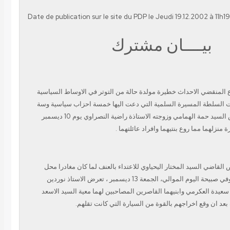
Date de publication sur le site du PDP le Jeudi 19.12.2002 à 11h19
بيــــان مشترك
وع المنقضي الاحداث خطيرة مولدة حالة من
التوتر في الاوساط السياسية
عت السلطة المسيرة السلمية التي
دعت اليها خمسة احزاب سياسية وسة
السيد حمة الهمامي وزوجته
الاستاذة راضية النصراوي يوم 10 ديسمبر
بنتيهما وافراد عائلتهما .
للاعتداء بالعنف لما كان مغادرا محل
وفي صبيحة اليوم الموالي
الجمعة 13 ديسمبر ، تعرض الاستاذ نوردين
 سعيدة العكرمي
وابنيهما القاصرين المصاحبين لهما معية السيد الاسعد
بعد
ان وقع اخراجهم بالقوة من السيارة التي كانت تقلهم.