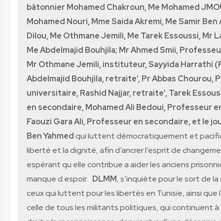
bâtonnier Mohamed Chakroun, Me Mohamed JMO
Mohamed Nouri, Mme Saida Akremi, Me Samir Ben 
Dilou, Me Othmane Jemili, Me Tarek Essoussi, Mr L
Me Abdelmajid Bouhjila; Mr Ahmed Smii, Professeu
Mr Othmane Jemili, instituteur, Sayyida Harrathi (
Abdelmajid Bouhjila, retraite’, Pr Abbas Chourou, 
universitaire, Rashid Najjar, retraite’, Tarek Essou
en secondaire, Mohamed Ali Bedoui, Professeur e
Faouzi Gara Ali, Professeur en secondaire, et le jo
Ben Yahmed
qui luttent démocratiquement et pacifi
liberté et la dignité, afin d’ancrer l’esprit de changem
espérant qu elle contribue a aider les anciens prisonni
manque d espoir.
DLMM
, s’inquiète pour le sort de l
ceux qui luttent pour les libertés en Tunisie, ainsi que l
celle de tous les militants politiques, qui continuent à