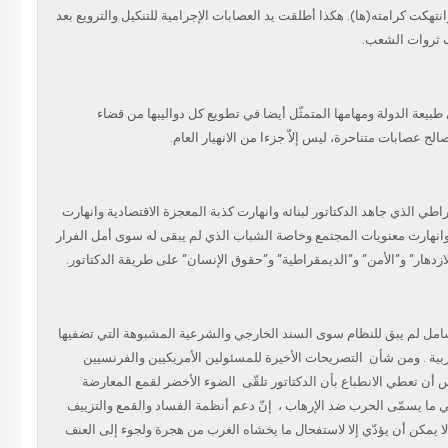
نتهكت كرامته(ها). هكذا أطلقت يد العصابات الإجرامية للتنكيل والترويع بعد
هب ثروات الشعب
ي طبيعة الدولة ومهامها المتمثّل أيضا في تطويع كل دواليبها من قضاء
لح عصابات متناحرة، ليس إلاّ جزءا من الانهيار العام
راطي الذي جاهد الدكتاتور لبنائه وانهارت كذبة المعجزة الاقتصادية وانهارت
نهارت معنويات المجتمع وخاصة الشباب الذي لم يبقى له سوى أمل الفرار
لازدهار” و”الأمن” و”الديمقراطية” و”حقوق الإنسان” على طريقة الدكتاتور
لشامل لم يبق للنظام سوى السند الخارجي والشرعية المشبوهة التي تضفيها
بية . ومن شأن
التصريحات الأخيرة للمسئولين الأمريكيين والفرنسيين
 أن تعطي الانطباع بأن الدكتاتور تلقّى
الضوء الأخضر لقمع المعارضة
 في ما يسمّى الحرب ضد الإرهاب
إنّ دعم أنظمة الفساد والقمع والتزييف
لا يمكن أن يؤدّي إلا لاستفحال ما يخشاه الغرب من هجرة ولجوء إلى العنف