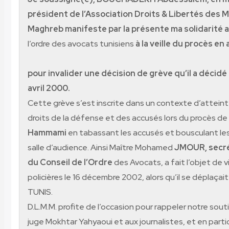
président de l’Association Droits & Libertés des 
Maghreb manifeste par la présente ma solidarité a
l’ordre des avocats tunisiens
à la veille du procès en
pour invalider une décision de grève qu’il a décidé
avril 2000.
Cette grève s’est inscrite dans un contexte d’attein
droits de la défense et des accusés lors du procès de
Hammami
en tabassant les accusés et bousculant les
salle d’audience. Ainsi Maître Mohamed
JMOUR, secré
du Conseil de l’Ordre
des Avocats, a fait l’objet de 
policières le 16 décembre 2002, alors qu’il se déplaçait
TUNIS.
D.L.M.M. profite de l’occasion pour rappeler notre sout
juge Mokhtar Yahyaoui et aux journalistes, et en partic