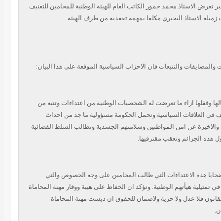
تعرض الاستاذ محمد جمور الكاتب العام للهيئة الوطنية للمحامين للتعنيف
ميله الاستاذ البحيري مكلفا بمهمة تفقدية من طرف الهيئة
ات والمضايقات والتتبعات فان الاحزاب السياسية
الموقعة على هذا البيان:
الشخصيات الوطنية من اعتداءات وتنبه من
ف في العلاقات
السياسية وتحمل الحكومة مسؤولية ما جد من احداث
والاخيرة عن
امن المواطنين وسلامتهم الجسدية وتطالب السلط القضائية
ول هذه
الجرائم وتعقب مقترفيها.
المحامين على وجه الخصوص والتي
ي تمثيلية هيأتهم الوطنية
وتؤكد ان الحفاظ على هيبة ووقار مهنة المحاماة
قانون فلا
عدل ولا حرية ولاضمان للحقوق ان ديست مهنة المحاماة
ان