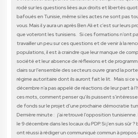
rodé sur les questions liées aux droits et libertés qu
bafoués en Tunisie, même si les actes ne sont pas to
vous. Mais il y aura un après Ben Ali et c’est sur leurs p
que voteront les tunisiens. Si ces formations n’ont pas
travailler un peu sur ces questions et de venir à la ren
populations, il est à craindre que leur manque de com
société et leur absence de réflexions et de programm
clairs sur l’ensemble des secteurs ouvre grand la porte
régime autoritaire dont ils auront fait le lit. Mais si ce
décembre n’a pas appelé de réactions de leur part à l’
ces mots, comment penser qu’ils puissent s’intéresse
de fonds sur le projet d’une prochaine démocratie tu
Dernière minute : j’ai retrouvé l’opposition tunisienne. 
le 9 décembre dans les locaux du PDP. Si j’en suis sûr ? 
ont réussi à rédiger un communiqué commun à propos