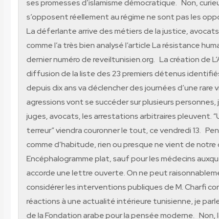
ses promesses d’islamisme démocratique. Non, curie
s’opposent réellement au régime ne sont pas les oppo
La déferlante arrive des métiers de la justice, avocat
comme l’a très bien analysé l’article La résistance huma
dernier numéro de reveiltunisien.org. La création de L’
diffusion de la liste des 23 premiers détenus identifié
depuis dix ans va déclencher des journées d’une rare v
agressions vont se succéder sur plusieurs personnes, j
juges, avocats, les arrestations arbitraires pleuvent. 
terreur” viendra couronner le tout, ce vendredi 13. P
comme d’habitude, rien ou presque ne vient de notre
Encéphalogramme plat, sauf pour les médecins auxque
accorde une lettre ouverte. On ne peut raisonnablem
considérer les interventions publiques de M. Charfi 
réactions à une actualité intérieure tunisienne, je par
de la Fondation arabe pour la pensée moderne. Non, là