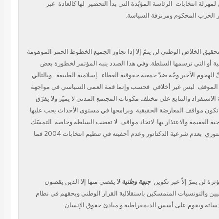
 لمهزلة انتخابات
الرئاسة المؤبّدة التي بدأ التحضير
لها كالعادة
عبر
در الحزب المحكوم ومرتزقة السياسة
4- يق الخلاص الوطني لن يتمّ إلا إذا تجاوز الجميع الخطوط الحمر الموهومة
ية أو التي ترسمها السلطة. وفي هذا الصدد ينبه المؤتمر لخطورة بعض
ّ الهجوم الأخير وجّه ضدّ جمعية حقوقية الغطاء
إسلامية الطبيعة
وبالتالي
 الموقف
ليس غير أخلاقي
فحسب وإنما قمة العمى السياسي في مواجهة
لاستفراد والتتابع على مختلف مكونات المجتمع المدني لا يميّز ولا يفرّق
تكون مواقف المعارضة الحقيقية
وبرامجها في مستوى الأحداث يجب عليها
ة العقيمة والاعتذار بها
لاتخاذ مواقف
لا تغضب السلطة وخاصة
التمسّك
ستوري
بعدم شرعية الدكتاتور وعدم أحقيته في تنظيم انتخابات 2004 فما
رة لن يمرّ إلاّ عبر تكوين
جبهة وطنية
لا يقصى منها إلا الذين يقصون
يين والتونسيات المتمسكين باستقلالية القرار الوطني وبحقهم في نظام
دساته ويقوم على أسس الديمقراطية و مبادئ حقوق الإنسان