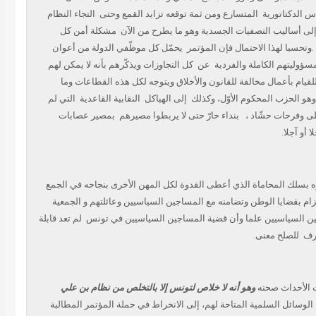
 الدكتاتورية
المتسارع ومن ثمة توقعه تزايد القمع وحتى
التجاء النظام
،لى أساليب التصفيات الجسدية وهو ما يطرح من الآن
مشكلة أمن كل
تحسبا لهذا الاحتمال فإن المؤتمر
يحمّل كل موظّفي الدولة من أعوان
سؤوليتهم الكاملة والفردية
عن
كل التجاوزات ويذكّرهم بأنه لا يمكن لهم
لقيام بأعمال مخالفة للقانون والأخلاق ويتوجه لكل هذه القطاعات وما
وهو الحزب المحكوم الأوّل، وكذلك
إلى الهياكل
النقابية القاعدية
التي لم
 على وفرحات حشّاد
بنداء حارّ حتى لا يربطوا مصيرهم
بمصير عصابات
لا أو آجلا
ه بسلك المحاماة الذي أعطى القدوة لكل المهن الأخرى بنجاحه في الجمع
لتزام بقضايا الوطن وتضامنه مع المساجين السياسيين وعائلتهم و الجمعية
ين السياسيين علما وأن قضية المساجين السياسيين في تونس
لم تعد قابلة
عرف
للصلح معنى.
وهو أنه لا خلاص لتونس إلا بالتخلص من نظام بن علي
الوسائل السلمية المتاحة لهم، إلى الانخراط في حملة المؤتمر المطالبة