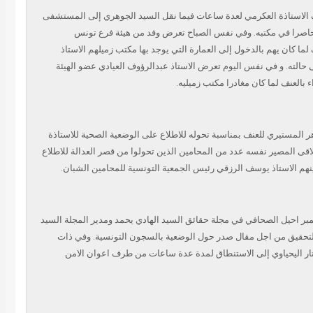
الاستاذة العكرمي لعدة ساعات فيما نقل السيد الجوهري إلى المستشفى
حاصرا في مكتبه. وفي نفس الصباح تعرض وفد من هيئة فرع تونس
ف لما كان يهم بالدخول إلى العمارة التي يوجد بها مكتب زميلهم
الاستاذ
 حالته. و في نفس اليوم تعرض الاستاذ عبدالرؤوف
العيادي عضو الهيئة
اء بالعنف لما كان مغادرا مكتب زميليه
ر المستيري للعنف بمناسبة تحوله للاطلاع على الوضعية الصحية
للاستاذة
لاقى المصير نفسه عدد من المحامين الذين تحولوا من
قصر العدالة للاطلاع
ينهم الاستاذ يوسف الرزقي رئيس الجمعية
التونسية للمحامين الشبان.
السيد الهادي يحمد ومدير المجلة السيد
لتحقيق من اجل مقال
صدر حول الوضعية بالسجون التونسية. وفي ذات
ار اليحياوي
إلى الاستنطاق لمدة عدة ساعات من طرف اعوان الامن