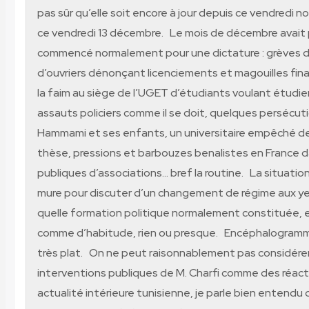
pas sûr qu’elle soit encore à jour depuis ce vendredi noi
ce vendredi 13 décembre. Le mois de décembre avait
commencé normalement pour une dictature : grèves de
d’ouvriers dénonçant licenciements et magouilles fina
la faim au siège de l’UGET d’étudiants voulant étudier
assauts policiers comme il se doit, quelques persécut
Hammami et ses enfants, un universitaire empêché de
thèse, pressions et barbouzes benalistes en France d
publiques d’associations… bref la routine. La situatio
mure pour discuter d’un changement de régime aux y
quelle formation politique normalement constituée, 
comme d’habitude, rien ou presque. Encéphalogramm
très plat. On ne peut raisonnablement pas considérer
interventions publiques de M. Charfi comme des réact
actualité intérieure tunisienne, je parle bien entendu 