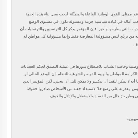
عو
ممثلي القوى الوطنية الفاعلة والممثّلة
لبحث سبل بناء هذه الجبهة
شعب آماله في قيادة سياسية جريئة ومسئولة تكون في مستوى الوضع
ديات التي يطرحها.وأخيرا فإن المؤتمر يذكر كل التونسيين والتونسيات أن
يه من تردّي ليس مسؤولية المعارضة فقط وإنما مسؤولية كل مواطن له
يع
وطنية وخاصة الشباب للاضطلاع بدورها في عملية التصدي لحكم العصابات
لكرامة للمواطن والهيبة
للدولة والشرعية للنظام. إن الوضع الحالي لن
لنا أنه لا يمكن للقيد أن ينكسر ولا يمكن لليل أن ينجلي. لكن المؤتمر الذي
ؤمن
بقدرته على وضع حدّ
لاستبداد حفنة من الأشخاص صادروا حقوقنا
في وطن حرّ خال من الفساد والاستغلال والإذلال والخوف
مهورية
ي