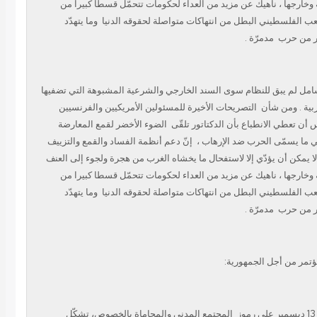
وخارجها ، ناهيك عن مزيد من العداء لحكومات تتحمّل قسطا كبيرا من
ب الفلسطيني البطل من انتهاكات متواصلة لحقوقه الدنيا
وما يتهدّد
ر من حرب
مدمرّة .
لشامل لم يبق للنظام سوى السند الخارجي والشرعية المشبوهة التي تضفيها
بية . ومن شأن
التصريحات الأخيرة للمسئولين الأمريكيين والفرنسيين
 أن تعطي الانطباع بأن الدكتاتور تلقّى
الضوء الأخضر لقمع المعارضة
 في ما يسمّى الحرب ضد الإرهاب
إنّ دعم أنظمة الفساد والقمع والتزييف
لا يمكن أن يؤدّي إلا لاستفحال ما يخشاه الغرب من هجرة ولجوء إلى العنف
وخارجها ، ناهيك عن مزيد من العداء لحكومات تتحمّل قسطا كبيرا من
ب الفلسطيني البطل من انتهاكات متواصلة لحقوقه الدنيا
وما يتهدّد
ر من حرب
مدمرّة .
مؤتمر من أجل الجمهورية
المجتمع المدني والمحاماة بالخصوص، تشكّل