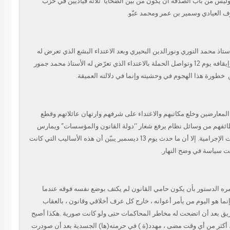
وليس من باب الصدفة أن يكون من بين الضحايا
ثلاثة قياديين في حزب
وف العيادي وسمير بن عمر ومحمد عبّو
ستاذ محمد النوري ونورالدين البحيري وبعد الاعتداء البشع الذي تعرض له
القاضي مختار اليحياوي وإيقافه يوم 12 وتواصل الحملة بالاعتداء الذي تعرّض له الأستاذ محمد جمور
خطورة هذا الهجوم في وحشيته وإنما في دلالته العميقة.
لمعارضين وخلع مكاتبهم والاعتداء على شرفهم وارتهان عائلاتهم وقطع
ئفهم من وسائل نظام يرفع شعار ‘‘دولة القانون والمؤسسات” ويمارس
السلطة بمفهوم العصابات الإجرامية. إلا أن ما حدث يوم 13 ديسمبر يبيّن أن هذه الأساليب التي كانت
حت سياسة في وضح النهار
مره الدستور بأن يكون حامي القانون لم يكتف بوضع نفسه فوقه عندما
ا هو اليوم من يأمر أعوانه ، خارج كل عرف أخلاقي وقانون ، بالعقاب
ريق بعد أن اتضحت له مخاطر المحاكمات حتى ولو كانت صورية .هكذا أصبح
أكثر من أي وقت مضى ، مهدد(ة ) في حرمته(ها) الجسدية بعد أن صودرت