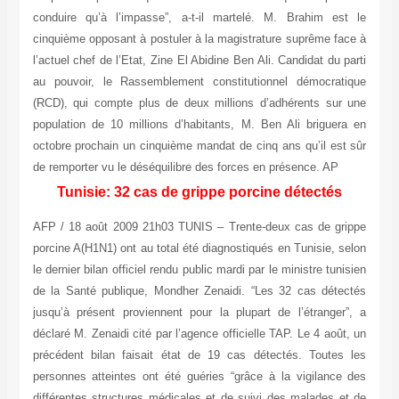
conduire qu’à l’impasse”, a-t-il martelé. M. Brahim est le
cinquième opposant à postuler à la magistrature suprême face à
l’actuel chef de l’Etat, Zine El Abidine Ben Ali. Candidat du parti
au pouvoir, le Rassemblement constitutionnel démocratique
(RCD), qui compte plus de deux millions d’adhérents sur une
population de 10 millions d’habitants, M. Ben Ali briguera en
octobre prochain un cinquième mandat de cinq ans qu’il est sûr
de remporter vu le déséquilibre des forces en présence. AP
Tunisie: 32 cas de grippe porcine détectés
AFP / 18 août 2009 21h03 TUNIS – Trente-deux cas de grippe
porcine A(H1N1) ont au total été diagnostiqués en Tunisie, selon
le dernier bilan officiel rendu public mardi par le ministre tunisien
de la Santé publique, Mondher Zenaidi. “Les 32 cas détectés
jusqu’à présent proviennent pour la plupart de l’étranger”, a
déclaré M. Zenaidi cité par l’agence officielle TAP. Le 4 août, un
précédent bilan faisait état de 19 cas détectés. Toutes les
personnes atteintes ont été guéries “grâce à la vigilance des
différentes structures médicales et de suivi des malades et de