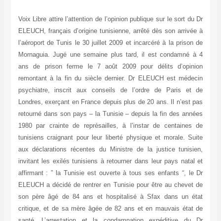
Voix Libre attire l’attention de l’opinion publique sur le sort du Dr
ELEUCH, français d’origine tunisienne, arrêté dès son arrivée à
l’aéroport de Tunis le 30 juillet 2009 et incarcéré à la prison de
Mornaguia. Jugé une semaine plus tard, il est condamné à 4
ans de prison ferme le 7 août 2009 pour délits d’opinion
remontant à la fin du siècle dernier. Dr ELEUCH est médecin
psychiatre, inscrit aux conseils de l’ordre de Paris et de
Londres, exerçant en France depuis plus de 20 ans. Il n’est pas
retourné dans son pays – la Tunisie – depuis la fin des années
1980 par crainte de représailles, à l’instar de centaines de
tunisiens craignant pour leur liberté physique et morale. Suite
aux déclarations récentes du Ministre de la justice tunisien,
invitant les exilés tunisiens à retourner dans leur pays natal et
affirmant : ” la Tunisie est ouverte à tous ses enfants “, le Dr
ELEUCH a décidé de rentrer en Tunisie pour être au chevet de
son père âgé de 84 ans et hospitalisé à Sfax dans un état
critique, et de sa mère âgée de 82 ans et en mauvais état de
santé. L’arrestation et la condamnation expéditive du Dr