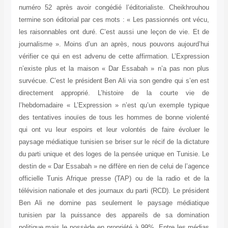
numéro 52 après avoir congédié l’éditorialiste. Cheikhrouhou
termine son éditorial par ces mots : « Les passionnés ont vécu,
les raisonnables ont duré. C’est aussi une leçon de vie. Et de
journalisme ». Moins d’un an après, nous pouvons aujourd’hui
vérifier ce qui en est advenu de cette affirmation. L’Expression
n’existe plus et la maison « Dar Essabah » n’a pas non plus
survécue. C’est le président Ben Ali via son gendre qui s’en est
directement approprié. L’histoire de la courte vie de
l’hebdomadaire « L’Expression » n’est qu’un exemple typique
des tentatives inouïes de tous les hommes de bonne violenté
qui ont vu leur espoirs et leur volontés de faire évoluer le
paysage médiatique tunisien se briser sur le récif de la dictature
du parti unique et des loges de la pensée unique en Tunisie. Le
destin de « Dar Essabah » ne diffère en rien de celui de l’agence
officielle Tunis Afrique presse (TAP) ou de la radio et de la
télévision nationale et des journaux du parti (RCD). Le président
Ben Ali ne domine pas seulement le paysage médiatique
tunisien par la puissance des appareils de sa domination
politique mais le possède en propriété à 99%. Entre les médias