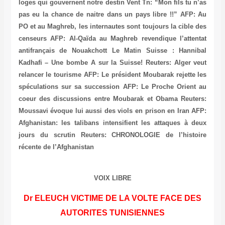
loges qui gouvernent notre destin
Vent Tn: “Mon fils tu n’as
pas eu la chance de naitre dans un pays libre !!”
AFP: Au
PO et au Maghreb, les internautes sont toujours la cible des
censeurs
AFP: Al-Qaïda au Maghreb revendique l’attentat
antifrançais de Nouakchott
Le Matin Suisse : Hannibal
Kadhafi – Une bombe A sur la Suisse!
Reuters: Alger veut
relancer le tourisme
AFP: Le président Moubarak rejette les
spéculations sur sa succession
AFP: Le Proche Orient au
coeur des discussions entre Moubarak et Obama
Reuters:
Moussavi évoque lui aussi des viols en prison en Iran
AFP:
Afghanistan: les talibans intensifient les attaques à deux
jours du scrutin
Reuters: CHRONOLOGIE de l’histoire
récente de l’Afghanistan
VOIX LIBRE
Dr ELEUCH VICTIME DE LA VOLTE FACE DES
AUTORITES TUNISIENNES