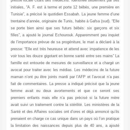
presse locale citant des médecins. Identifiée seulement par ses
initiales, “A. F. est à terme et porte 12 bébés, une première en
Tunisie”, a précisé le quotidien Essabah. La jeune femme d’une
trentaine d’année, originaire de Tunis, habite à Gafsa (sud). “Elle
se porte bien ainsi que ses futurs bébés: six garçons et six
filles”, a ajouté le journal Echourouk. Apparemment peu inquiet
de l’importance prévue de sa progéniture, le mari a déclaré à la
presse: “Elle est très heureuse et attend avec impatience de les
voir tous les douze gigotant en bonne santé entre ses mains” La
famille est entourée de mesures de surveillance et a chargé un
avocat pour traiter avec les médias. Les médecins de la future
maman n’ont pu être joints mardi par l’AFP et l’avocat n’a pas
fait de commentaires. La presse a indiqué précisé que la jeune
femme avait eu deux avortements et que ce seront ses
premiers enfants mais elle n’a pas précisé si la future mère
avait suivi un traitement contre la stérilité. Les ministères de la
Santé et des Affaires sociales ont d’ores et déjà annoncé qu’ils
prenaient en charge ce cas unique dans un pays où l’on pratique
la limitation des naissances depuis plus de 40 ans, a ajouté