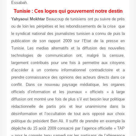
Essabah.
Tunisie : Ces loges qui gouvernent notre destin
Yahyaoui Mokhtar
Beaucoup de tunisiens ont pu suivre de prés
ou de loin les péripéties et les rebondissements de la crise que
le syndicat national des journalistes tunisien a connu de puis la
publication de son rapport 2009 sur l’Etat de la presse en
Tunisie. Les medias alternatifs et la diffusion des nouvelles
technologies de communication ont, malgré la censure,
largement contribués pour une fois à permettre aux citoyens
d’accéder à un contenu informationnel contradictoire et a
prendre connaissance des opinions des acteurs directs dans ce
conflit. Dans ce nouveau paysage médiatique, les organes
officiels d’information et les journaux « officiels » à large
diffusion ont montré une fois de plus s’il est besoin leur politique
rédactionnelle de partis prix et leur unanimisme dans la
désinformation et l’occultation de tout avis opposé aux choix
politique du président Ben Ali. Il suffit de prendre en exemple la
dépêche du 15 août 2009 consacré par l’agence officielle « TAP
» pour le congrès tenu samedi par les partisans de l’allégeance