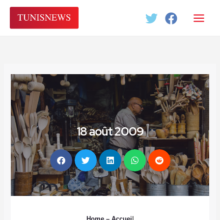
Aller
au
contenu
18 août 2009
Home
– Accuei
l