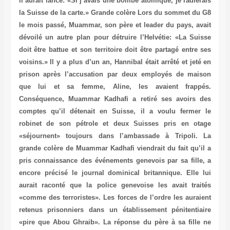
il aurait lancé: «Si j’avais une bombe atomique, je radierais
la Suisse de la carte.» Grande colère Lors du sommet du G8
le mois passé, Muammar, son père et leader du pays, avait
dévoilé un autre plan pour détruire l’Helvétie: «La Suisse
doit être battue et son territoire doit être partagé entre ses
voisins.» Il y a plus d’un an, Hannibal était arrêté et jeté en
prison après l’accusation par deux employés de maison
que lui et sa femme, Aline, les avaient frappés.
Conséquence, Muammar Kadhafi a retiré ses avoirs des
comptes qu’il détenait en Suisse, il a voulu fermer le
robinet de son pétrole et deux Suisses pris en otage
«séjournent» toujours dans l’ambassade à Tripoli. La
grande colère de Muammar Kadhafi viendrait du fait qu’il a
pris connaissance des événements genevois par sa fille, a
encore précisé le journal dominical britannique. Elle lui
aurait raconté que la police genevoise les avait traités
«comme des terroristes». Les forces de l’ordre les auraient
retenus prisonniers dans un établissement pénitentiaire
«pire que Abou Ghraib». La réponse du père à sa fille ne