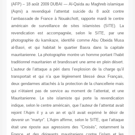
(AFP) – 18 août 2009 DUBAI — Al-Qaïda au Maghreb islamique
(Aqmi) a revendiqué l’attentat suicide du 8 août contre
l’ambassade de France à Nouakchott, rapporte mardi le centre
américain de surveillance de sites islamistes (SITE). La
revendication est accompagnée, selon le SITE, par une
photographie du kamikaze, identifié comme Abu Obeida Musa
al-Basri, et qui habitait le quartier Basra dans la capitale
mauritanienne. La photographie montre un homme portant l’habit
traditionnel mauritanien et brandissant une arme en plein désert.
L’auteur de l’attaque a péri dans l’explosion de la charge qu’il
transportait et qui n’a que légèrement blessé deux Français,
deux gendarmes attachés à la protection de la chancellerie mais
qui n’étaient pas de service au moment de l’attentat, et une
Mauritanienne. Le site islamiste qui porte la revendication
indique, selon le centre américain, que l’auteur de l’attentat avait
rejoint l’Aqim il y a un an et qu’il avait exprimé le désir de
devenir un “martyr”. L’Aqim affirme, selon le SITE, que l’attaque
était une riposte aux agressions des “Croisés”, notamment la
France, et des dirigeants mauritaniens contre l’islam et les