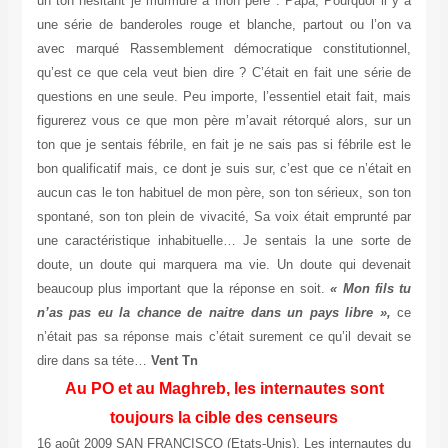
un ton hésitant je murmure à mon père : Papa, Pourquoi il y a
une série de banderoles rouge et blanche, partout ou l’on va
avec marqué Rassemblement démocratique constitutionnel,
qu’est ce que cela veut bien dire ? C’était en fait une série de
questions en une seule. Peu importe, l’essentiel etait fait, mais
figurerez vous ce que mon père m’avait rétorqué alors, sur un
ton que je sentais fébrile, en fait je ne sais pas si fébrile est le
bon qualificatif mais, ce dont je suis sur, c’est que ce n’était en
aucun cas le ton habituel de mon père, son ton sérieux, son ton
spontané, son ton plein de vivacité, Sa voix était emprunté par
une caractéristique inhabituelle… Je sentais la une sorte de
doute, un doute qui marquera ma vie. Un doute qui devenait
beaucoup plus important que la réponse en soit.
« Mon fils tu
n’as pas eu la chance de naitre dans un pays libre »,
ce
n’était pas sa réponse mais c’était surement ce qu’il devait se
dire dans sa téte…
Vent Tn
Au PO et au Maghreb, les internautes sont
toujours la cible des censeurs
16 août 2009 SAN FRANCISCO (Etats-Unis), Les internautes du