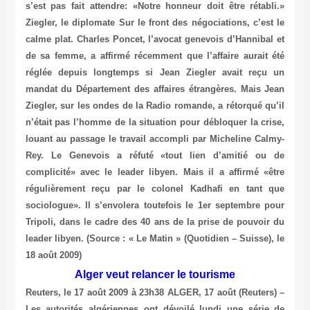
s’est pas fait attendre: «Notre honneur doit être rétabli.»
Ziegler, le diplomate Sur le front des négociations, c’est le
calme plat. Charles Poncet, l’avocat genevois d’Hannibal et
de sa femme, a affirmé récemment que l’affaire aurait été
réglée depuis longtemps si Jean Ziegler avait reçu un
mandat du Département des affaires étrangères. Mais Jean
Ziegler, sur les ondes de la Radio romande, a rétorqué qu’il
n’était pas l’homme de la situation pour débloquer la crise,
louant au passage le travail accompli par Micheline Calmy-
Rey. Le Genevois a réfuté «tout lien d’amitié ou de
complicité» avec le leader libyen. Mais il a affirmé «être
régulièrement reçu par le colonel Kadhafi en tant que
sociologue». Il s’envolera toutefois le 1er septembre pour
Tripoli, dans le cadre des 40 ans de la prise de pouvoir du
leader libyen.
(Source : « Le Matin » (Quotidien – Suisse), le
18 août 2009)
Alger veut relancer le tourisme
Reuters, le 17 août 2009 à 23h38 ALGER, 17 août (Reuters) –
Les autorités algériennes ont dévoilé lundi une série de