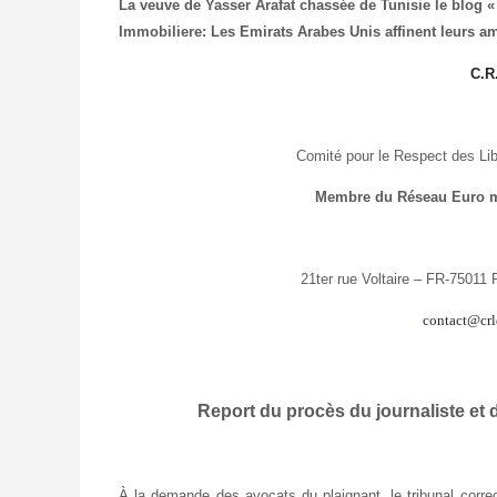
La veuve de Yasser Arafat chassée de Tunisie
le blog «
Immobiliere: Les Emirats Arabes Unis affinent leurs a
C.R
Comité pour le Respect des Lib
Membre du Réseau Euro m
21ter rue Voltaire – FR-75011 
contact@crl
Report du procès du journaliste e
À la demande des avocats du plaignant, le tribunal corre