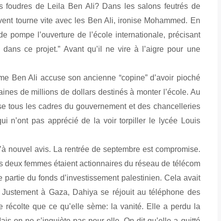
es foudres de Leila Ben Ali? Dans les salons feutrés de
e vent tourne vite avec les Ben Ali, ironise Mohammed. En
 pompe l’ouverture de l’école internationale, précisant
dans ce projet.” Avant qu’il ne vire à l’aigre pour une
me Ben Ali accuse son ancienne “copine” d’avoir pioché
aines de millions de dollars destinés à monter l’école. Au
ise tous les cadres du gouvernement et des chancelleries
i n’ont pas apprécié de la voir torpiller le lycée Louis
’à nouvel avis. La rentrée de septembre est compromise.
es deux femmes étaient actionnaires du réseau de télécom
partie du fonds d’investissement palestinien. Cela avait
s. Justement à Gaza, Dahiya se réjouit au téléphone des
 récolte que ce qu’elle sème: la vanité. Elle a perdu la
 Mais on ne s’inquiète pas pour elle. On dit qu’elle a quitté