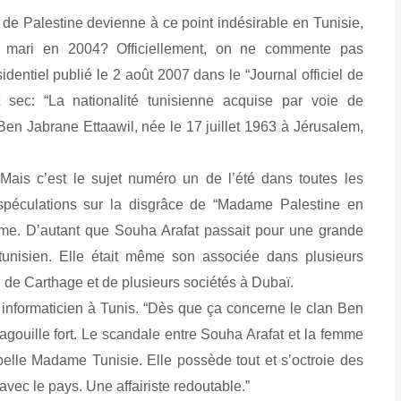
de Palestine devienne à ce point indésirable en Tunisie,
on mari en 2004? Officiellement, on ne commente pas
identiel publié le 2 août 2007 dans le “Journal officiel de
t sec: “La nationalité tunisienne acquise par voie de
n Jabrane Ettaawil, née le 17 juillet 1963 à Jérusalem,
Mais c’est le sujet numéro un de l’été dans toutes les
spéculations sur la disgrâce de “Madame Palestine en
me. D’autant que Souha Arafat passait pour une grande
tunisien. Elle était même son associée dans plusieurs
al de Carthage et de plusieurs sociétés à Dubaï.
informaticien à Tunis. “Dès que ça concerne le clan Ben
magouille fort. Le scandale entre Souha Arafat et la femme
appelle Madame Tunisie. Elle possède tout et s’octroie des
vec le pays. Une affairiste redoutable.”