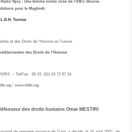
 Radio Njoy : Une femme voilée virée de l’IHEC
Bourse
mbitions pour le Maghreb
.L.D.H. Tunisie
ertés et des Droits de l’Homme en Tunisie
éditerranéen des Droits de l’Homme
PARIS – Tel/Fax : 00.33. (0)1.43.72.97.34
dht.org
/
www.crldht.org
t défenseur des droits humains Omar MESTIRI
ctionnel de première instance de Tunis a décidé, le 16 août 2007, de