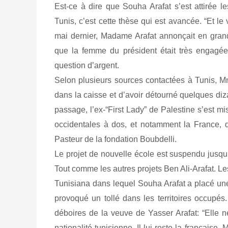
Est-ce à dire que Souha Arafat s’est attirée l
Tunis, c’est cette thèse qui est avancée. “Et l
mai dernier, Madame Arafat annonçait en grande
que la femme du président était très engagée 
question d’argent.
Selon plusieurs sources contactées à Tunis, M
dans la caisse et d’avoir détourné quelques diz
passage, l’ex-“First Lady” de Palestine s’est m
occidentales à dos, et notamment la France, qu
Pasteur de la fondation Boubdelli.
Le projet de nouvelle école est suspendu jusqu
Tout comme les autres projets Ben Ali-Arafat. L
Tunisiana dans lequel Souha Arafat a placé une 
provoqué un tollé dans les territoires occupé
déboires de la veuve de Yasser Arafat: “Elle ne
nationalité tunisienne. Il lui reste la française.