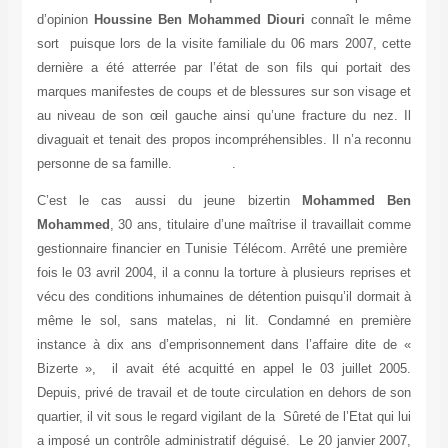
d’opinion
Houssine Ben Mohammed Diouri
connaît le même
sort puisque lors de la visite familiale du 06 mars 2007, cette
dernière a été atterrée par l’état de son fils qui portait des
marques manifestes de coups et de blessures sur son visage et
au niveau de son œil gauche ainsi qu’une fracture du nez. Il
divaguait et tenait des propos incompréhensibles. Il n’a reconnu
personne de sa famille. .
C’est le cas aussi du
jeune bizertin
Mohammed Ben
Mohammed
, 30 ans, titulaire d’une maîtrise il travaillait comme
gestionnaire financier en Tunisie Télécom. Arrêté une première
fois le 03 avril 2004, il a connu la torture à plusieurs reprises et
vécu des conditions inhumaines de détention puisqu’il dormait à
même le sol, sans matelas, ni lit.
Condamné en première
instance à dix ans d’emprisonnement dans l’affaire dite de «
Bizerte », il avait été acquitté en appel le 03 juillet 2005.
Depuis, privé de travail et de toute circulation en dehors de son
quartier, il vit sous le regard vigilant de la Sûreté de l’Etat qui lui
a imposé un contrôle administratif déguisé.
Le 20 janvier 2007,