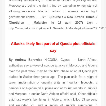
Morocco are doing the right thing by excluding extremists yet
allowing moderate Islamic parties to operate under tight
government control. — NYT
(Source : « New Straits Times »
(Quotidien – Malaisie), le 17 avril 2007)
Lien :
http://www.nst.com.my/Current_News/NST/Monday/Columns/200704160
Attacks likely first part of al Qaeda plot, officials
say
By Andrew Borowiec
NICOSIA, Cyprus — North African
authorities say a wave of suicide attacks in Morocco and Algeria
over the past week may be the first phase of an al Qaeda plot
drafted in Sudan three years ago. The plan calls for a reign of
terror, implantation of guerrilla units in mountain hideouts, a
paralysis of Algerian oil supplies and of tourist resorts in Tunisia
and Morocco, a senior North African official said. Other officials
said last week’s bombings in Algiers, which killed 33 persons
and wounded 22, and a series of suicide explosions in