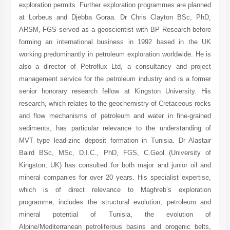
exploration permits. Further exploration programmes are planned
at Lorbeus and Djebba Goraa. Dr Chris Clayton BSc, PhD,
ARSM, FGS served as a geoscientist with BP Research before
forming an international business in 1992 based in the UK
working predominantly in petroleum exploration worldwide. He is
also a director of Petroflux Ltd, a consultancy and project
management service for the petroleum industry and is a former
senior honorary research fellow at Kingston University. His
research, which relates to the geochemistry of Cretaceous rocks
and flow mechanisms of petroleum and water in fine-grained
sediments, has particular relevance to the understanding of
MVT type lead-zinc deposit formation in Tunisia. Dr Alastair
Baird BSc, MSc, D.I.C., PhD, FGS, C.Geol (University of
Kingston, UK) has consulted for both major and junior oil and
mineral companies for over 20 years. His specialist expertise,
which is of direct relevance to Maghreb’s exploration
programme, includes the structural evolution, petroleum and
mineral potential of Tunisia, the evolution of
Alpine/Mediterranean petroliferous basins and orogenic belts,