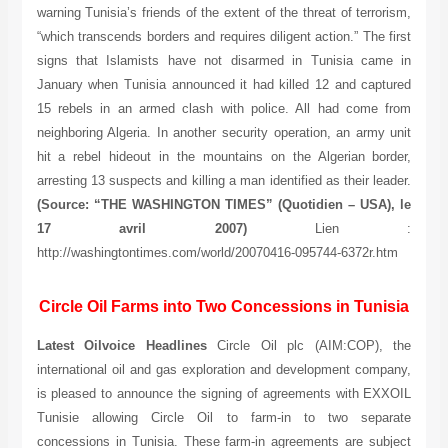
warning Tunisia’s friends of the extent of the threat of terrorism,
“which transcends borders and requires diligent action.” The first
signs that Islamists have not disarmed in Tunisia came in
January when Tunisia announced it had killed 12 and captured
15 rebels in an armed clash with police. All had come from
neighboring Algeria. In another security operation, an army unit
hit a rebel hideout in the mountains on the Algerian border,
arresting 13 suspects and killing a man identified as their leader.
(Source: “THE WASHINGTON TIMES” (Quotidien – USA), le
17 avril 2007)
Lien :
http://washingtontimes.com/world/20070416-095744-6372r.htm
Circle Oil Farms into Two Concessions in Tunisia
Latest Oilvoice Headlines
Circle Oil plc (AIM:COP), the
international oil and gas exploration and development company,
is pleased to announce the signing of agreements with EXXOIL
Tunisie allowing Circle Oil to farm-in to two separate
concessions in Tunisia. These farm-in agreements are subject