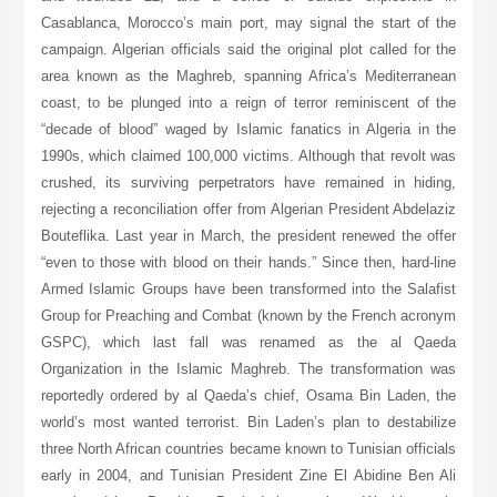
Casablanca, Morocco’s main port, may signal the start of the
campaign. Algerian officials said the original plot called for the
area known as the Maghreb, spanning Africa’s Mediterranean
coast, to be plunged into a reign of terror reminiscent of the
“decade of blood” waged by Islamic fanatics in Algeria in the
1990s, which claimed 100,000 victims. Although that revolt was
crushed, its surviving perpetrators have remained in hiding,
rejecting a reconciliation offer from Algerian President Abdelaziz
Bouteflika. Last year in March, the president renewed the offer
“even to those with blood on their hands.” Since then, hard-line
Armed Islamic Groups have been transformed into the Salafist
Group for Preaching and Combat (known by the French acronym
GSPC), which last fall was renamed as the al Qaeda
Organization in the Islamic Maghreb. The transformation was
reportedly ordered by al Qaeda’s chief, Osama Bin Laden, the
world’s most wanted terrorist. Bin Laden’s plan to destabilize
three North African countries became known to Tunisian officials
early in 2004, and Tunisian President Zine El Abidine Ben Ali