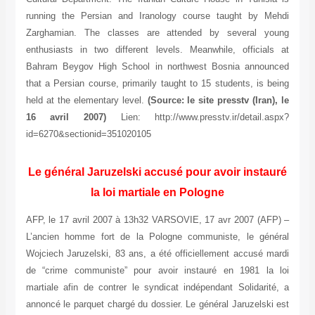
running the Persian and Iranology course taught by Mehdi
Zarghamian. The classes are attended by several young
enthusiasts in two different levels. Meanwhile, officials at
Bahram Beygov High School in northwest Bosnia announced
that a Persian course, primarily taught to 15 students, is being
held at the elementary level.
(Source: le site presstv (Iran), le
16 avril 2007)
Lien: http://www.presstv.ir/detail.aspx?
id=6270&sectionid=351020105
Le général Jaruzelski accusé pour avoir instauré
la loi martiale en Pologne
AFP, le 17 avril 2007 à 13h32 VARSOVIE, 17 avr 2007 (AFP) –
L’ancien homme fort de la Pologne communiste, le général
Wojciech Jaruzelski, 83 ans, a été officiellement accusé mardi
de “crime communiste” pour avoir instauré en 1981 la loi
martiale afin de contrer le syndicat indépendant Solidarité, a
annoncé le parquet chargé du dossier. Le général Jaruzelski est