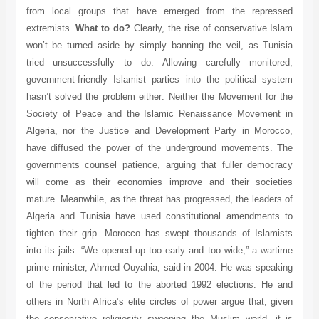
from local groups that have emerged from the repressed
extremists.
What to do?
Clearly, the rise of conservative Islam
won’t be turned aside by simply banning the veil, as Tunisia
tried unsuccessfully to do. Allowing carefully monitored,
government-friendly Islamist parties into the political system
hasn’t solved the problem either: Neither the Movement for the
Society of Peace and the Islamic Renaissance Movement in
Algeria, nor the Justice and Development Party in Morocco,
have diffused the power of the underground movements. The
governments counsel patience, arguing that fuller democracy
will come as their economies improve and their societies
mature. Meanwhile, as the threat has progressed, the leaders of
Algeria and Tunisia have used constitutional amendments to
tighten their grip. Morocco has swept thousands of Islamists
into its jails. “We opened up too early and too wide,” a wartime
prime minister, Ahmed Ouyahia, said in 2004. He was speaking
of the period that led to the aborted 1992 elections. He and
others in North Africa’s elite circles of power argue that, given
the conservative religiosity sweeping the Muslim world, it is