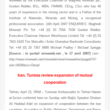
reviewed by the Executive Chairman of Maghreb Minerals plc,
Gordon Riddler, BSc, MBA, FIMMM, CEng, CSci who has 40
years of experience in the mining sector and is a Fellow of the
Institute of Materials, Minerals and Mining, a recognised
professional association. 16th April 2007 ENQUIRIES:
Maghreb
Minerals Plc Tel: +44 (0) 20 7556 7038 Gordon Riddler,
Executive Chairman Hanson Westhouse Limited Tel: +44 (0) 20
7601 6100 Tim Metcalfe / Anita Ghanekar Bankside Consultants
Tel: +44 (0) 20 7367 8888 Michael Padley / Michael Spriggs
(Source : le portail mineweb.net , le 17 avril 2007)
Lien :
http://www.mineweb.net/mineweb/view/mineweb/en/page674?
oid=19598&sn=Detail
Iran, Tunisia review expansion of mutual
cooperation
Tehran, April 15, IRNA – Tunisian Ambassador to Tehran Hatam
al-Sa’em conferred here on Sunday with Majlis Speaker Gholam
Ali Haddad Adel on expansion of cooperation between the two
countries. According to Public Relations Department and Press