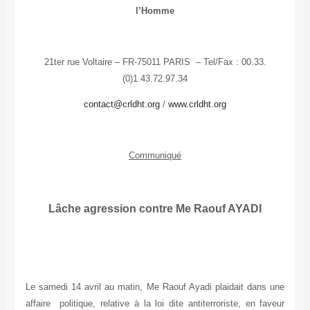
l’Homme
21ter rue Voltaire – FR-75011 PARIS – Tel/Fax : 00.33.
(0)1.43.72.97.34
contact@crldht.org
/
www.crldht.org
Communiqué
Lâche agression contre Me Raouf AYADI
Le samedi 14 avril au matin, Me Raouf Ayadi plaidait dans une
affaire politique, relative à la loi dite antiterroriste, en faveur