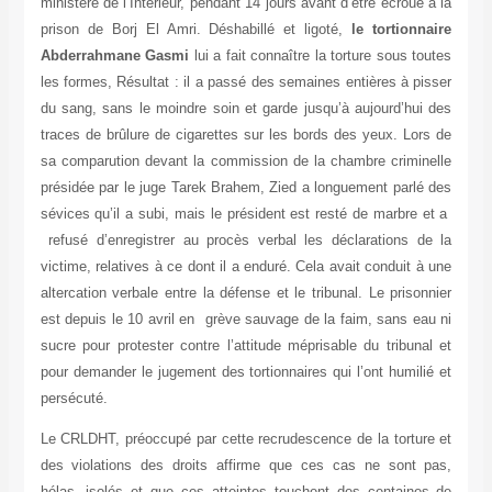
ministère de l’Intérieur, pendant 14 jours avant d’être écroué à la
prison de Borj El Amri. Déshabillé et ligoté,
le tortionnaire
Abderrahmane Gasmi
lui a fait connaître la torture sous toutes
les formes, Résultat : il a passé des semaines entières à pisser
du sang, sans le moindre soin et garde jusqu’à aujourd’hui des
traces de brûlure de cigarettes sur les bords des yeux. Lors de
sa comparution devant la commission de la chambre criminelle
présidée par le juge Tarek Brahem, Zied a longuement parlé des
sévices qu’il a subi, mais le président est resté de marbre et a
refusé d’enregistrer au procès verbal les déclarations de la
victime, relatives à ce dont il a enduré. Cela avait conduit à une
altercation verbale entre la défense et le tribunal. Le prisonnier
est depuis le 10 avril en grève sauvage de la faim, sans eau ni
sucre pour protester contre l’attitude méprisable du tribunal et
pour demander le jugement des tortionnaires qui l’ont humilié et
persécuté.
Le CRLDHT, préoccupé par cette
recrudescence de la torture et
des violations des droits affirme que ces cas ne sont pas,
hélas, isolés et que ces atteintes touchent des centaines de