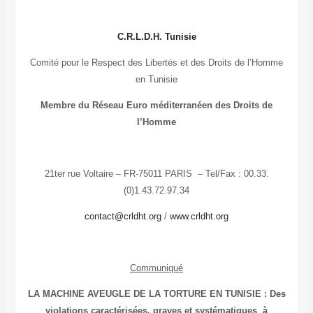
C.R.L.D.H. Tunisie
Comité pour le Respect des Libertés et des Droits de l’Homme
en Tunisie
Membre du Réseau Euro méditerranéen des Droits de
l’Homme
21ter rue Voltaire – FR-75011 PARIS – Tel/Fax : 00.33.
(0)1.43.72.97.34
contact@crldht.org
/
www.crldht.org
Communiqué
LA MACHINE AVEUGLE DE LA TORTURE EN TUNISIE : Des
violations caractérisées, graves et systématiques à