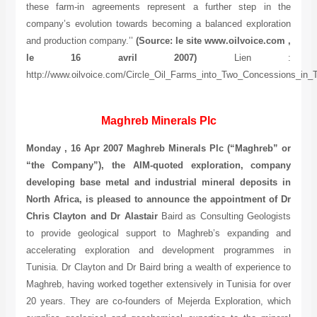
these farm-in agreements represent a further step in the
company’s evolution towards becoming a balanced exploration
and production company.’’
(Source: le site www.oilvoice.com ,
le 16 avril 2007)
Lien :
http://www.oilvoice.com/Circle_Oil_Farms_into_Two_Concessions_in_
Maghreb Minerals Plc
Monday , 16 Apr 2007 Maghreb Minerals Plc (“Maghreb” or
“the Company”), the AIM-quoted exploration, company
developing base metal and industrial mineral deposits in
North Africa, is pleased to announce the appointment of Dr
Chris Clayton and Dr Alastair
Baird as Consulting Geologists
to provide geological support to Maghreb’s expanding and
accelerating exploration and development programmes in
Tunisia. Dr Clayton and Dr Baird bring a wealth of experience to
Maghreb, having worked together extensively in Tunisia for over
20 years. They are co-founders of Mejerda Exploration, which