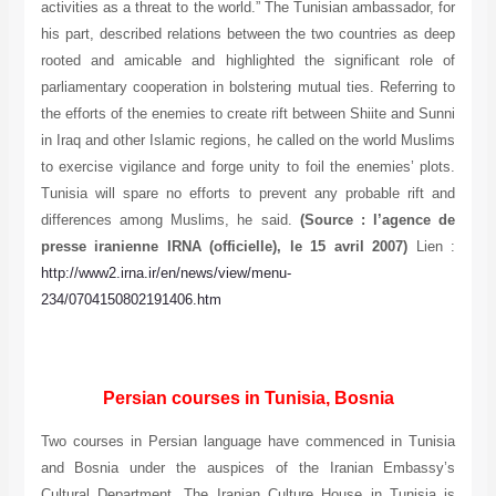
activities as a threat to the world.” The Tunisian ambassador, for
his part, described relations between the two countries as deep
rooted and amicable and highlighted the significant role of
parliamentary cooperation in bolstering mutual ties. Referring to
the efforts of the enemies to create rift between Shiite and Sunni
in Iraq and other Islamic regions, he called on the world Muslims
to exercise vigilance and forge unity to foil the enemies’ plots.
Tunisia will spare no efforts to prevent any probable rift and
differences among Muslims, he said.
(Source : l’agence de
presse iranienne IRNA (officielle), le 15 avril 2007)
Lien :
http://www2.irna.ir/en/news/view/menu-
234/0704150802191406.htm
Persian courses in Tunisia, Bosnia
Two courses in Persian language have commenced in Tunisia
and Bosnia under the auspices of the Iranian Embassy’s
Cultural Department. The Iranian Culture House in Tunisia is