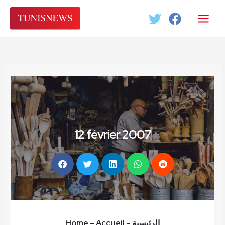
Aller
au
contenu
12 février 2007
Home
– Accueil
–
الرئيسية