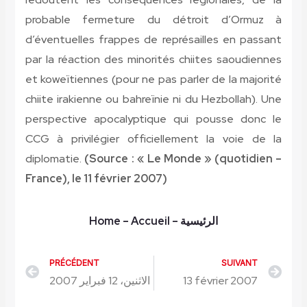
probable fermeture du détroit d’Ormuz à
d’éventuelles frappes de représailles en passant
par la réaction des minorités chiites saoudiennes
et koweïtiennes (pour ne pas parler de la majorité
chiite irakienne ou bahreïnie ni du Hezbollah). Une
perspective apocalyptique qui pousse donc le
CCG à privilégier officiellement la voie de la
diplomatie.
(Source : « Le Monde » (quotidien –
France), le 11 février 2007)
Home
– Accueil
–
الرئيسية
PRÉCÉDENT
SUIVANT
Précédent
Sui
الاثنين، 12 فبراير 2007
13 février 2007