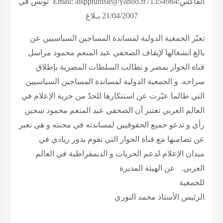
الفاكس:71354984
Email: aispptunisie@yahoo.fr
تونس في
21/04/2007
بـلاغ
تعبّر الجمعية الدولية لمساندة المساجين السياسيين عن
بالغ انشغالها
لإيقاف الصحفي عبد المنعم محمود
مراسل
قناة الحوار بمصر و تطالب السلطات المصرية بإطلاق
سراحه. و الجمعية الدولية لمساندة المساجين السياسيين
التي طالما عبّرت عن استنكارها للحدّ من حرية الإعلام في
العالم العربي تعتبر أن الصحفي عبد المنعم محمود سجين
رأي و تدعو جميع الحقوقيين لمساندته في محنته و هي تعبر
عن تضامنها مع قناة الحوار التي تقوم بدور ريادي في
ميدان الإعلام لدعم الحريات و الديمقراطية في العالم
العربي.
عن الهيئة المديرة
للجمعية
الرئيس الأستاذ محمد النوري