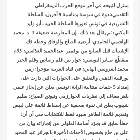
بمنزل لتبيحه في آخر
موقع الحزب الديمقراطي
التقدمي:ندوة في سوسة بمناسبة 9 أفريل: السلطة
التشريعية في تونس تعوزها السلطة
الحبيب أبو وليد
المكني: ثم يقال بعد ذلك ..إن المعارضة ضعيفة !!
د. محمد
الهاشمي الحامدي: أرضية الصلح والوفاق وخطة فك
الإشتباك قبل السابع من نوفمبر
عبدالحميد العدّاسي: كلام
متقطّع
صـابر التونسي: حوار بين قلم رصاص وقلم الحبر
محمد العروسي الهاني: في قناة العربية مؤخرا: زمن
بورقيبة الذهبي والتعليق على الحوارات التي دارت على
إمتداد 5 حلقات متتالية
الراية: تونسي يعلن عن إنجاز علمي
باهر يضاف إلي نظريات الخوارزمي ونيوتن
الصباح: سليم
شيبوب يعلن في ندوة صحفية عن إسقاط قائمة علي لبيض
وتقديم قائمة الطاهر صيود فقط للانتخابات
سي أن أن:
خطأ سابق قد يجرّد أسامة الملولي من إنجازاته
بيان من
علي بن حاج بخصوص الأحداث الأخيرة بالجزائر
عبد المجيد