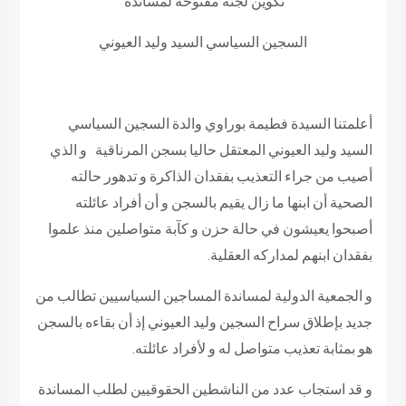
تكوين لجنة مفتوحة لمساندة
السجين السياسي السيد وليد العيوني
أعلمتنا السيدة
فطيمة بوراوي
والدة السجين السياسي
السيد
وليد العيوني
المعتقل حاليا بسجن المرناقية و الذي
أصيب من جراء التعذيب بفقدان الذاكرة و تدهور حالته
الصحية أن ابنها ما زال يقيم بالسجن و أن أفراد عائلته
أصبحوا يعيشون في حالة حزن و كآبة متواصلين منذ علموا
بفقدان ابنهم لمداركه العقلية.
و
الجمعية الدولية لمساندة المساجين السياسيين
تطالب من
جديد بإطلاق سراح السجين
وليد العيوني
إذ أن بقاءه بالسجن
هو بمثابة تعذيب متواصل له و لأفراد عائلته.
و قد استجاب عدد من الناشطين الحقوقيين لطلب المساندة