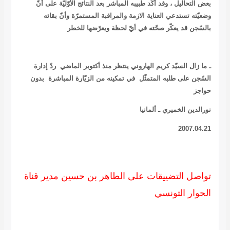
بعض التحاليل ، وقد أكّد طبيبه المباشر بعد النتائج الأوّليّة على أنّ
وضعيّته تستدعي العناية الازمة والمراقبة المستمرّة وأنّ بقائه
بالسّجن قد يعكّر صحّته في أيّ لحظة ويعرّضها للخطر
ـ ما زال السيّد كريم الهاروني ينتظر منذ أكتوبر الماضي ردّ إدارة
السّجن على طلبه المتمثّل في تمكينه من الزيّارة المباشرة بدون
حواجز
نورالدين الخميري ـ ألمانيا
2007.04.21
تواصل التضييقات على الطاهر بن حسين مدير قناة
الحوار التونسي