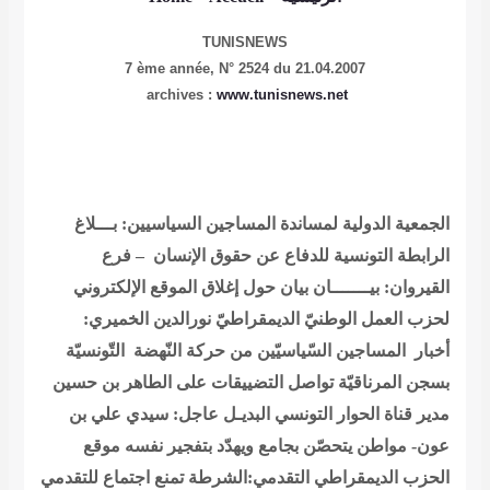
TUNISNEWS
7 ème année,
N° 2524 du 21.04.2007
archives :
www.tunisnews.net
الجمعية الدولية لمساندة المساجين السياسيين: بـــلاغ
الرابطة التونسية للدفاع عن حقوق الإنسان – فرع
القيروان: بيـــــــان
بيان حول إغلاق الموقع الإلكتروني
لحزب العمل الوطنيّ الديمقراطيّ
نورالدين الخميري:
أخبار المساجين السّياسيّين من حركة النّهضة التّونسيّة
بسجن المرناقيّة
تواصل التضييقات على الطاهر بن حسين
مدير قناة الحوار التونسي
البديـل عاجل: سيدي علي بن
عون- مواطن يتحصّن بجامع ويهدّد بتفجير نفسه
موقع
الحزب الديمقراطي التقدمي:الشرطة تمنع اجتماع للتقدمي