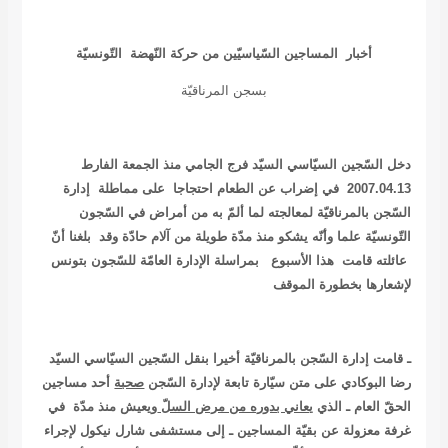
أخبار المساجين السّياسيّين من حركة النّهضة التّونسيّة
بسجن المرناقيّة
دخل السّجين السيّاسي السيّد
فرج الجامي
منذ الجمعة الفارط
2007.04.13 في إضراب عن الطعام احتجاجا على مماطلة إدارة
السّجن بالمرناقيّة لمعالجته لما ألمّ به من أمراض في السّجون
التّونسيّة علما وأنّه يشكو منذ مدّة طويلة من آلام حادّة وقد بلغنا أنّ
عائلته قامت هذا الأسبوع بمراسلة الإدارة العامّة للسّجون بتونس
لإشعارها بخطورة الموقف
ـ قامت إدارة السّجن بالمرناقيّة أخيرا بنقل السّجين السيّاسي السيّد
رضا البوكادي على متن سيّارة تابعة لإدارة السّجن
صحبة
أحد مساجين
الحقّ العام ـ الذي
يعاني بدوره من مرض السلّ
ويعيش منذ مدّة في
غرفة معزولة عن بقيّة المساجين ـ إلى مستشفى شارل نيكول لإجراء