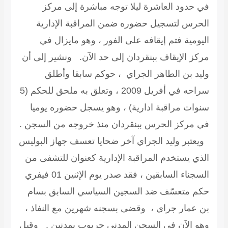
في حدود العاشرة ليلا توجه مباشرة إلى مركز
الحرس لتسجيل حضوره ضمن المراقبة الإدارية
اليومية فتم إيقافه على الفور ، وهو مايزال في
مركز الإيقاف ببنقردان إلى حد الآن. ونشير إلى أن
وليد بن الطاهر الجراي ، حوكم سابقا وأطلق
سراحه في أفريل 2009 ، وتعلق به ملحق للحكم (5
سنوات مراقبة ادارية) ، وهو يسجل حضوره يوميا
في مركز الحرس ببنقردان منذ خروجه من السجن .
ويعتبر وليد الجراي آخر ضحايا تعسف جهاز البوليس
الذي يستخدم المراقبة الإدارية كعنوان للتشفى من
السجناء السابقين ، فقد صدر يوم الإثنين 01 فيفري
حكم متعسّف ضد السجين السياسي السابق بسام
بن عمار جراي ، وقضى بسجنه شهرين مع النفاذ ،
وهو الآن في السجن المدني حربوب بمدنين . وقبل