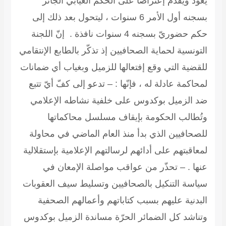
يعود ويقدّم إعتراضا على الحكم الغيابي الجائر
بسجنه أول الأمر 6 سنوات ، ليتحول بعد ذلك إلى
حكم حضوريّ بسجنه 4 سنوات نافذة . إنّ اللجنة
التونسية لحماية الصحافيين إذ تذكّر بالطابع الإنتقامي
للقضية التي وقع إفتعالها للزميل وبغياب أي ضمانات
لمحاكمة عادلة له ، فإنّها : – تدعو إلى كفّ أيّ تتبع
ضد الزميل بوكدوس على خلفية نشاطه الإعلامي
وتُطالب الحكومة بإيقاف مسلسل محاكماتها
للصحافيين الذي بدأ منذ العام الماضي في محاولة
لمعاقبتهم على أدائهم لرسالتهم الإعلامية بإستقلالية
عنها . – تحذّر من عواقب مواصلة الإمعان في
سياسة التنكيل بالصحافيين وتسليط سيف العقوبات
البدنية عليهم بسبب كتاباتهم وأعمالهم الصحفية
وتناشد كل الضمائر الحرّة مساندة الزميل بوكدوس