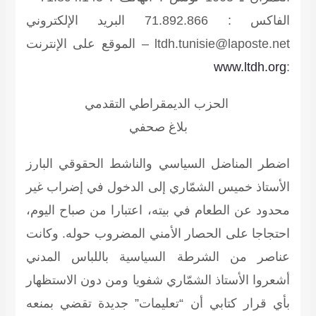
الفاكس : 71.892.866 البريد الإلكتروني
ltdh.tunisie@laposte.net – الموقع على الإنترنت
www.ltdh.org
:
الحزب الديمقراطي التقدمي
بلاغ صحفي
اضطر المناضل السياسي والناشط الحقوقي البارز
الأستاذ خميس الشمّاري إلى الدخول في إضراب غير
محدود عن الطعام في بيته، اعتبارا من صباح اليوم،
احتجاجا على الحصار الأمني المضروب حوله. وكانت
عناصر من الشرطة السياسية باللباس المدني
أشعروا الأستاذ الشمّاري شفويا ومن دون الاستظهار
بأي قرار كتابي أن “تعليمات” جديدة تقضي بمنعه