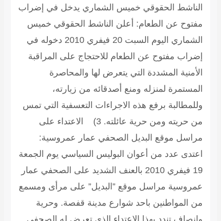
الناشط الحقوقي خميس الشماري يدخل في إضراب
مفتوح عن الطعام:
أعلن الناشط الحقوقي خميس
الشماري اليوم السبت 20 فيفري 2010 دخوله في
إضراب مفتوح عن الطعام للاحتجاج على المراقبة
الأمنية المشددة التي يتعرض لها والمحاصرة
المستمرة لمنزله ومنع أصدقائه من زيارته،
وللمطالبة برفع هذه الاجراءات التعسفية التي تمس
من حريته ومن حرية عائلته.
3) الاعتداء على
مراسل موقع البديل الصحفي عمار عمروسية:
اعتدى عدد من أعوان البوليس السياسي يوم الجمعة
19 فيفري 2010 بالعنف الشديد على الصحفي عمار
عمروسية مراسل موقع ”البديل” على مرأى ومسمع
من المواطنين باحد شوارع مدينة قفصة. وحرية
وإنصاف تندد بهذا الاعتداء الذي تعرض له الصحفي