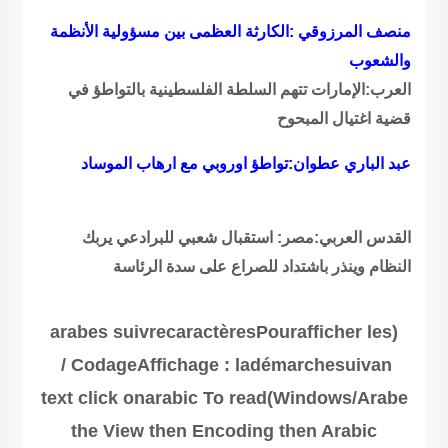
منصف المرزوقي :الكارثة العظمى بين مسؤولية الأنظمة
والشعوب
العرب:الإمارات تتهم السلطة الفلسطينية بالتواطؤ في
قضية اغتيال المبحوح
عبد الباري عطوان:تواطؤ اوروبي مع ارهاب الموساد
القدس العربي:مصر: استقبال شعبي للبرادعي يربك
النظام وينذر باشتداد للصراع على سدة الرئاسة
arabes
suivre
caractères
Pour
afficher
les
(
/
Codage
Affichage
:
la
démarche
suivan
text click on
arabic
To read
)
Windows
/
Arabe
the View then Encoding then Arabic