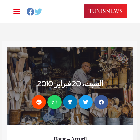
Alle
a
conten
السبت، 20 فبراير 2010
Home
– Accuei
l