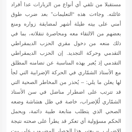
مستقبلا من تلقي أي أنواع من الزيارات عدا أفراد
عائلته. وجاءت هذه “التعليمات” بعد ضرب طوق
أمني على بيته طيلة أشهر لمضايقة زواره ومنع
بعضهم من الالتقاء معه ومحاصرة تنقلاته، بما في
ذلك منعه من دخول مقري الحزب الديمقراطي
التقدمي وحركة التجديد. إن الحزب الديمقراطي
التقدمي إذ يُعبر بهذه المناسبة عن تضامنه المطلق
مع الأستاذ الشمّاري في الحركة الإضرابية التي لجأ
لها يعلن ما يلي: – يُحذر من المخاطر الصحية التي
قد تترتب على اضطرار مناضل في سن الأستاذ
الشمّاري لٌلإضراب، خاصة في ظل هشاشة وضعه
الصحي الذي يتطلب متابعة طبية دائمة، ويحمل
الحكم مسؤولية أي تعكر قد يطرأ على صحته نتيجة
الإضراب. – يعتبر هذا الحصار المضروب على بيت