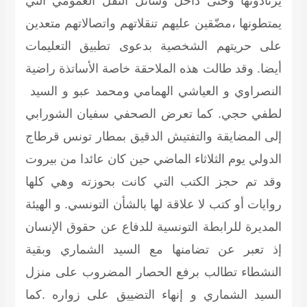
يرتادونها وحتى داخل وسائل النقل العمومي التي
يمتطونها ،مضّقين عليهم تنقلاتهم واتصالاتهم متعدين
على حريتهم الشخصية بدعوى تطبيق التعليمات
أيضا. وقد طالت هذه الملاحقة خاصة الأساتذة راضية
النصراوي و العياشي الهمامي ومحمد عبو و السيد
لطفي حجي. كما تعرض الصحفي سفيان الشورابي
إلى المضايقة والتفتيش الدقيق بمطار تونس قرطاج
الدولي يوم الثلاثاء الماضي حين كان عائدا من بيروت
وقد تم حجز الكتب التي كانت بحوزته وهي كلها
روايات أو كتب لا علاقة لها بالشأن التونسي. و الهيئة
المديرة للرابطة التونسية للدفاع عن حقوق الإنسان
إذ تعبر عن تضامنها مع السيد الشماري وبقية
النشطاء تطالب برفع الحصار المضروب على منزل
السيد الشماري و إنهاء التضييق على زواره .كما