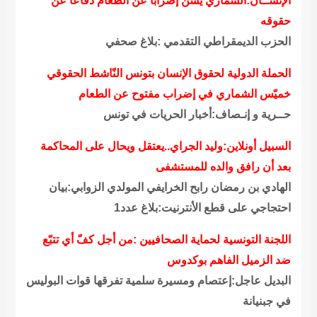
الإنســان:الشماري يشن إضرابا عن الطعام دفاعا عن
حقوقه
الحزب الديمقراطي التقدمي :بلاغ صحفي
الحملة الدولية لحقوق الإنسان بتونس النّاشط الحقوقي
خميّس الشماري في إضراب مفتوح عن الطعام
حــرية و إنـصاف:أخبار الحريات في تونس
السبيل أونلاين:وليد الجراي..يعتقل ويحال على المحاكمة
بعد أن رافق والده للمستشفى
الهادي بن رمضان رابح الخرايفي المولدي الزوابي:بيان
احتجاجي على قطع الأنترنيت:بلاغ عدد1
اللجنة التونسية لحماية الصحافيين :من أجل كفّ أي تتبّع
ضد الزميل الفاهم بوكدوس
البديل عاجل:إعتصام ومسيرة سلمية تفرقها قوات البوليس
في جبنيانة