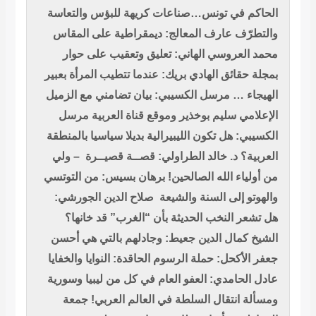
الحاكم في تونس…صناعات كريهة للبؤس والتعاسة
والتطرّف
عارف المعالج: ديمقراطية على المقاس
محمد العروسي الهاني: تعليق وتعقيب على حوار
بمجلة حقائق
الهادي بريك: عندما تتطيب المرأة بعبير
الهيجاء …
مرسل الكسيبي: بيان تضامني مع الزميل
الإعلامي سليم بوخذير وموقع قناة العربية
مرسل
الكسيبي: هل تكون الليبيرالية بديلا سياسيا بالمنطقة
العربية؟
د. خالد الطراولي: قصــة قصيــرة – ولي
من أولياء الله الصالحين!
برهان بسيس: من التوتسي
والهوتو إلى السنة والشيعة
صلاح الدين الجورشي:
هل تشعر النخب الحديثة بأن “الغرب” قد خانها؟
الشيخ كمال الدين جعيط: وجادلهم بالتي هي أحسن
جعفر الأكحل: حملة الرسوم الحاقدة: النوايا والخفايا
عادل الحامدي: العفو العام في كل من ليبيا وسورية
ومسألة انتقال السلطة في العالم العربي!
جمعة