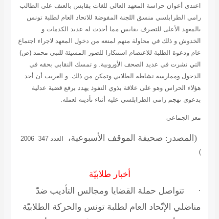
اعتدى أعوان حراسة المعهد العالي للغات بقابس بالعنف على الطالب
رامي الطرابلسي منسق اللجنة المفوضة للاتحاد العام لطلبة تونس
بالمعهد الأعلى للتصرف بقابس مما أحدث له عديد الكدمات و
الخدوش و ذلك في محاولة منهم لمنعه من دخول المعهد لاجراء اجتماع
عام ودعوة الطلبة للاعتصام استنكارا للصور المسيئة للنبي محمد (ص)
التي نشرت في عديد الصحف الأوروبية. و تمسك النقابي بحقه في
الدخول وممارسة نشاطه الطلابي وتمكن من ذلك. و الغريب أن أحد
هؤلاء الحراس وهو على علاقة بذوي النفوذ يهدد برفع قضية عدلية
بدعوى تهجم رامي الطرابلسي عليه أثناء تأديته لعمله.
معز الجماعي
(المصدر: صحيفة الموقف الأسبوعية،
العدد 347
2006
)
أخبار طلابيّة
·
تتواصل حملة القضايا ومجالس التأديب ضدّ
مناضلي الإتّحاد العام لطلبة تونس والحركة الطلابيّة