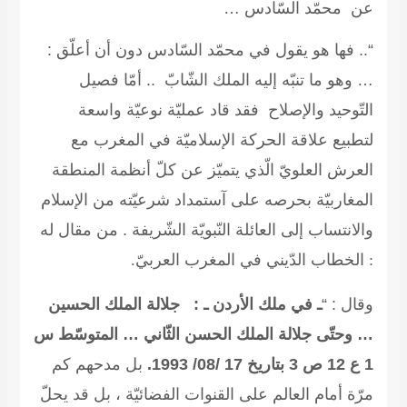
عن محمّد السّادس …
“.. فها هو يقول في محمّد السّادس
دون أن أعلّق
:
…
وهو ما تنبّه إليه الملك الشّابّ .. أمّا فصيل
التّوحيد والإصلاح فقد قاد عمليّة نوعيّة واسعة
لتطبيع علاقة الحركة الإسلاميّة في المغرب مع
العرش العلويّ الّذي يتميّز عن كلّ أنظمة المنطقة
المغاربيّة بحرصه على آستمداد شرعيّته من الإسلام
والانتساب إلى العائلة النّبويّة الشّريفة .
من مقال له
:
الخطاب الدّيني في المغرب العربيّ.
وقال : “
ـ في ملك الأردن ـ : جلالة الملك الحسين
… وحتّى جلالة الملك الحسن الثّاني …
المتوسّط س
1 ع 12 ص 3 بتاريخ 17 /08/ 1993
.
بل مدحهم كم
مرّة أمام العالم على القنوات الفضائيّة ، بل قد يحلّ