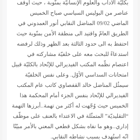
بكليّة الأداب والعلوم الإنسانيّة بمنّوبة ، حيث أوقف
عناصر من البوليس السياسي صباح الخميس
الماضي 09/02 المناضل النقابي أنور العمدوني في
الطريق العامّ واقتيد الى منطقة الأمن بمنّوبة حيث
احتفظ به الى حدود الثالثة بعد الظهر وذلك لرفضه
استدعاءً للبحث معه على خلفيّة مشاركته في
اعتصام نظّمه المكتب الفيديرالي للإتّحاد بالكليّة قبيل
امتحانات السداسي الأوّل. وعلى نفس الخلفيّة
سيمثُل المناضل خالد القفصاوي كاتب عام المكتب
الفيديرالي للإتّحاد بنفس الجزء أمام المحكمة هذا
الخميس حيث وُجّهت له أكثر من تهمة..أبرزها التهمة
“التقليديّة” المتمثّلة في الاعتداء بالعنف على موظّف
إداري..وهو ما نفاه بشكل قطعي المعني بالأمر مبيّنًا
انّه استُهدف بسبب نشاطه النقابي.