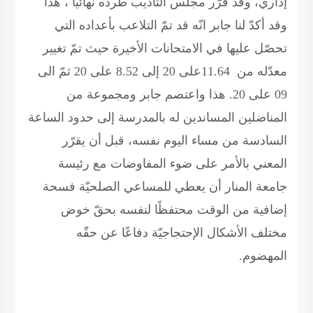
إداري، وقد قرّر مجلس التأديب طرده نهائيًا ، هذا
وقد أكدّ لنا جابر انّه قد تمّ التلاعب بأعداده التي
تحصّل عليها في الامتحانات الأخيرة حيث تمّ تغيير
معدّله من 11.64على 20 إلى 8.52 على 20 ثمّ الى
09 على 20. هذا واعتصم جابر ومجموعة من
المناضلين المساندين له بالمدرسة إلى حدود الساعة
السادسة من مساء اليوم نفسه، قبل أن يقرّر
المعني بالأمر على ضوء المفاوضات مع رئيسة
جامعة المنار أن يعطي للمساعي الصلحيّة فسحة
إضافية من الوقت محتفظًا لنفسه بحقّ خوض
مختلف الأشكال الإحتجاجيّة دفاعًا عن حقّه
المهضوم.