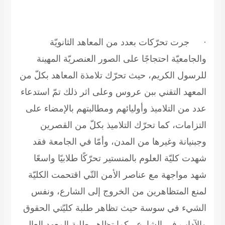
·
جرت تحرّكات بعدد من المعاهد الثانويّة
والجامعيّة احتجاجًا على الصور العنصريّة المهينة
للرسول الكريم، حيث تحرّك تلامذة المعاهد بكلّ من
المعهد التقني ببن عروس وعلى اثر ذلك تمّ استدعاء
عدد من التلاميذ وأوليائهم ومطالبتهم بالإمضاء على
التزامات، كما تحرّك التلاميذ بكلّ من القصرين
وجبنيانة وغيرها من المدن، وأمّا في الجامعة فقد
شهدت كليّة العلوم بالمنستير تحرّكًا طلابيًا واسعًا
شهد مواجهة مع عناصر الأمن التّي اقتحمت الكليّة
لمنع المتظاهرين من الخروج إلى الشارع، ونفس
الشيء في سوسة حيث تظاهر طلبة كليّتي الحقوق
والآداب في الشارع ، كما تظاهر طلبة المعهد العالي