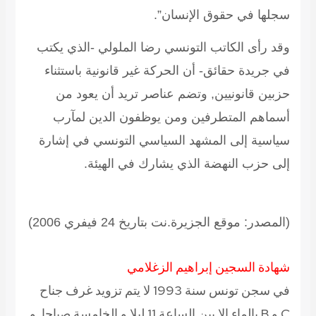
سجلها في حقوق الإنسان”.
وقد رأى الكاتب التونسي رضا الملولي -الذي يكتب
في جريدة حقائق- أن الحركة غير قانونية باستثناء
حزبين قانونيين, وتضم عناصر تريد أن يعود من
أسماهم المتطرفين ومن يوظفون الدين لمآرب
سياسية إلى المشهد السياسي التونسي في إشارة
إلى حزب النهضة الذي يشارك في الهيئة.
(المصدر: موقع الجزيرة.نت بتاريخ 24 فيفري 2006)
شهادة السجين إبراهيم الزغلامي
في سجن تونس سنة 1993 لا يتم تزويد غرف جناح
C و B بالماء إلا بين الساعة 11 ليلا و الخامسة صباحا. و