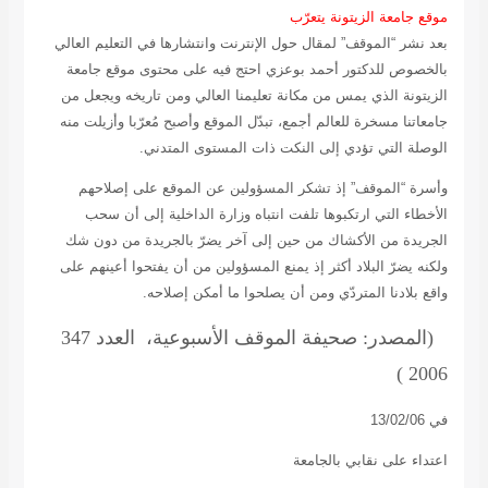
موقع جامعة الزيتونة يتعرّب
بعد نشر
“
الموقف” لمقال حول الإنترنت وانتشارها في التعليم العالي
بالخصوص للدكتور أحمد بوعزي احتج فيه على محتوى موقع جامعة
الزيتونة الذي يمس من مكانة تعليمنا العالي ومن تاريخه ويجعل من
جامعاتنا مسخرة للعالم أجمع، تبدّل الموقع وأصبح مُعرّبا وأزيلت منه
الوصلة التي تؤدي إلى النكت ذات المستوى المتدني.
وأسرة “الموقف” إذ تشكر المسؤولين عن الموقع على إصلاحهم
الأخطاء التي ارتكبوها تلفت انتباه وزارة الداخلية إلى أن سحب
الجريدة من الأكشاك من حين إلى آخر يضرّ بالجريدة من دون شك
ولكنه يضرّ البلاد أكثر إذ يمنع المسؤولين من أن يفتحوا أعينهم على
واقع بلادنا المتردّي ومن أن يصلحوا ما أمكن إصلاحه.
(المصدر: صحيفة الموقف الأسبوعية،
العدد 347
2006 )
في 13/02/06
اعتداء على نقابي بالجامعة