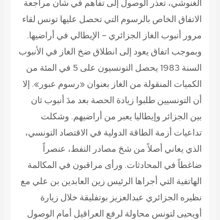
الغنوشي، تعذر الوصول إلى تفاهم في شأن مراجعة
الاتفاق الخاص بالرسوم التي تحصل عليها تونس لقاء
مرور أنبوب الغاز الجزائري – الإيطالي في أراضيها.
وبموجب اتفاق يعود إلى انطلاق ضخ الغاز في الأنبوب
السنة 1983 يحصل التونسيون على 5 في المئة من
الكميات المنقولة من الغاز بعنوان «رسوم عبور». إلا
أن التونسيين طلبوا زيادة الحصة بعد مدَ أنبوب ثان
بين الجزائر وإيطاليا يعبر من أراضيهم. وشكلت
تداعيات أزمة الطاقة الدولية في الاقتصاد التونسي،
الذي يعاني أصلاً من شحَ مصادر النفط، عنصراً
ضاغطاً في المحادثات. ورأى مراقبون في المكالمة
الهاتفية التي أجراها الرئيس زين العابدين بن علي مع
نظيره الجزائري عبدالعزيز بوتفليقة خلال زيارة
أويحيى لتونس محاولة لرفع العراقيل أمام الوصول