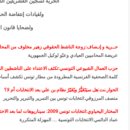
الحرية لسجين العشريتين ال
ولقيادات إنتفاضة ال
ولضحايا قانون ا
حــرية و إنـصاف:زوجة الناشط الحقوقي زهير مخلوف من المحاصر
عريضة المحاميين العيادي وعبّو لوكيل الجمهورية
حزب العمال الشيوعي التونسي:تكثف الاعتداء على الناشطين ال
كلمة:الصحفية الفرنسية المطرودة من مطار تونس تكشف أسبا
الحوار.نت:هل سيَتَغَيُّرُ ويُغَيّرُ نظام بن علي بعد الانتخابات أم لا؟
منصف المرزوقي:انتخابات تونس بين التمرير والتبرير والتحرير
المختار اليحياوي:انتخابات تونس 2009: سيناريوهات لما بعد الاحتفالات
عماد الدائمي:الانتخابات التونسية … المهزلة المتكررة