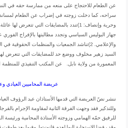
عن الطعام للاحتجاج على منعه من ممارسة حقه في النشا
سراحه، كما دخلت زوجته في إضراب عن الطعام لمساندته
وحرية وإنصاف:
1)تندد بالمضايقات التي تتعرض لها عا
جهاز البوليس السياسي وتجدد مطالبتها بالإفراج الفوري
والإعلامي. 2)تناشد الجمعيات والمنظمات الحقوقي
السيد زهير مخلوف ووضع حد للمضايقات التي تتعرض لها
المعمورة من ولاية نابل.
عن المكتب التنفيذي للمنظمة ا
عريضة المحاميين العيادي وعب
ننشر نصّ العريضة التي قدمها الأستاذان عبد الرؤوف العيا
وللتذكير فقد وجهت الفرقة الثانية لمقاومة الإجرام بالقر
للرفيق حمّه الهمامي وزوجته الأستاذة المحامية ورئيسة الج
وقد رفضا الإستجابة إليها لعدم قانونيتها. وفيما بعد طو