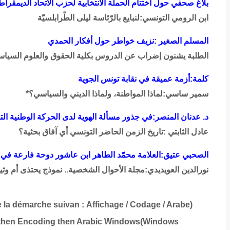
بلاغ صحفي حول اختتام الحملة الانتخابية لحزب الاتحاد الديمقر
ابن الرومي التونسي:لنبايع بالرّئاسة ليلى الطّرابلسيّة
المسلم الصغير :نزيف خواطر حول أفكار الحمدي
الطلبة يشنون إضراب عن الدروس بكلية الحقوق والعلوم السياس
كلمة:أزمة عميقة في نقابة تونس الجوية
سمير ساسي:لماذا المواطنة، ولماذا الديني والسياسي؟*
د. عدنان المنصر:في جذور مسألة الهوية لدى الحركة الوطنية الت
عادل الثابتي :تاريخ الزمن الحاضر التونسي أي آفاق بحثية؟
الصحبي عتيق:العلامة محمّد الطاهر ابن عاشور دوحة فارعة في 
نورالدين العويديدي:مجلة الأحوال الشخصية.. نموذج يحتذى أم وث
re la démarche suivan
:
Affichage / Codage / Arabe
(
w then Encoding then Arabic Windows)
Windows)