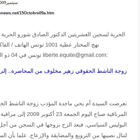
سبتمبر2009
isnews.net/15Octobre09a.htm
الحرية لسجين العشريتين الدكتور الصادق شورو الحرية 
:liberte.equite@gmail.com تونس في 04 ذو القعدة 1430 الموافق ل 23 أكتوبر 2009
زوجة الناشط الحقوقي زهير مخلوف من المحاصرة.. إلى ا
تعرضت السيدة أم يحي ماجدة المؤدب زوجة الناشط الحق
المرناقية صباح اليوم
البوليس السياسي، فبعد الزج بزوجها في السجن من أجل ن
لتنال نصيبها من الترويع والمضايقة والإزعاج. علما بأن