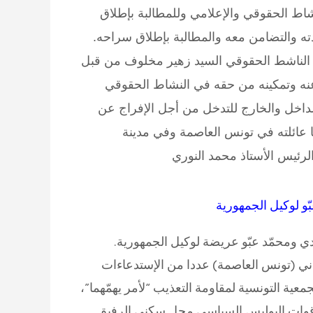
ط الحقوقي والإعلامي وللمطالبة بإطلاق
 والتضامن معه والمطالبة بإطلاق سراحه.
ئلة الناشط الحقوقي السيد زهير مخلوف من قبل
 عنه وتمكينه من حقه في النشاط الحقوقي
ة في الداخل والخارج للتدخل من أجل الإفراج عن
 عائلته في تونس العاصمة وفي مدينة
لرئيس الأستاذ محمد النوري
ّو لوكيل الجمهورية
دي ومحمّد عبّو عريضة لوكيل الجمهورية.
جاني (تونس العاصمة) عددا من الإستدعاءات
معية التونسية لمقاومة التعذيب “لأمر يهمّهما”،
قت قوات البوليس السياسي محل سكنى الرفيق