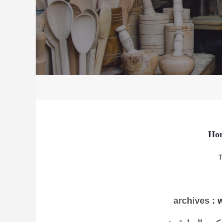
Ho
archives
: