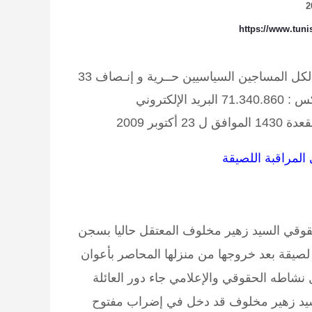
https://www.tun
لكل المساجين السياسيين
حــرية و إنـصاف
33
نهج المختار عطية 1001 تونس الهاتف / الفاكس : 71.340.860 البريد الإلكتروني
لمراقبة اللصيقة
وقي السيد زهير مخلوف المعتقل حاليا بسجن
 الجمعة 23 أكتوبر 2009 إلى مراقبة لصيقة بعد خروجها من منزلها المحاصر بأعوان
شاطه الحقوقي والإعلامي جاء دور العائلة
 السيد زهير مخلوف قد دخل في إضراب مفتوح