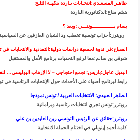
ظاهـر المسعـدي:انتخـابات بـاردة بنكهـة الثلـج
هيثم مناع:الدكتاتورية الباردة
بسام بــــــــــــــوننـــي :وبعد ؟
رويترز:أحزاب تونسية تخطب ود الشبان العازفين عن السياسية 
الصباح:في ندوة لجمعية دراسات دولية:التعددية والانتخابات في تونس خلا
شوقي بن سالم:معا لرفع التحديات برنامج الأمل والمستقبل
البديل عاجل:باريس: تجمع احتجاجي – لا الإرهاب البوليسي… لنفضح مهزلة
رابط لبرنامج أضواء على الأحداث حول الإنتخابات الرئاسية في ت
الطاهر العبيدي: الانتخابات العربية / تونس نموذجا
رويترز:تونس تجري انتخابات رئاسية وبرلمانية
رويترز:حقائق عن الرئيس التونسي زين العابدين بن علي
كلمة أحمد إينوبلي في اختتام الحملة الانتخابية