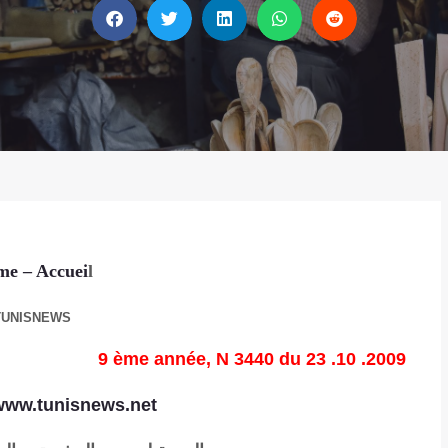
me
– Accuei
l
TUNISNEWS
9 ème année, N 3440 du 23 .10 .2009
www.tunisnews.net