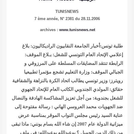
TUNISNEWS
7 ème année,
N° 2381 du 28.11.2006
archives :
www.tunisnews.net
طلبة تونس:أخبار الجامعة
النقابيون الراديكاليون: بلاغ
إعلامي
الإتحاد العام التونسي للشغل: بـلاغ
الموقف:
الرابطة تنتقد المضايقات المسلطة على المرزوقي و
الجبالي
الموقف: وزارة التعليم تشجع مؤتمرا تطبيعيا
رويترز: وزير تونسي يطالب اتحاد الكرة بالنزاهة والشفافية
حقائق: المولدي الجندوبي الكاتب العام للإتحاد الجهوي
للشغل بجندوبة: من أجل تعزيز المشاكسة الهادفة والنضال
ضد الجهويات
محمد العروسي الهاني : رسالة مفتوحة إلى
عناية السيد رئيس مجلس النواب الموقر بمناسبة عرض
ميزانية الدولة عام 2007 إن شاء الله
بسام بونني: ماذا تبقى
من ذلك الزمن الجميل ؟
بوعبدالله بوعبدالله: في ملف