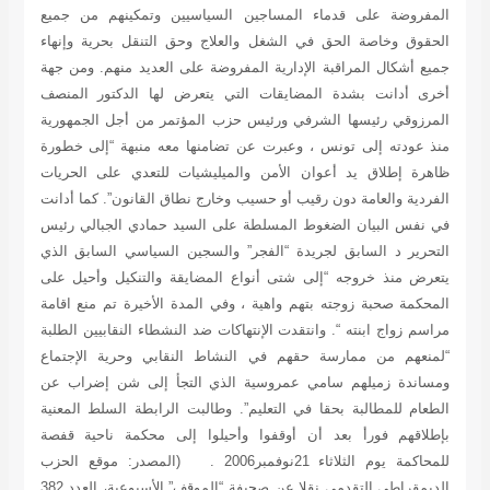
المفروضة على قدماء المساجين السياسيين وتمكينهم من جميع
الحقوق وخاصة الحق في الشغل والعلاج وحق التنقل بحرية وإنهاء
جميع أشكال المراقبة الإدارية المفروضة على العديد منهم. ومن جهة
أخرى أدانت بشدة المضايقات التي يتعرض لها الدكتور المنصف
المرزوقي رئيسها الشرفي ورئيس حزب المؤتمر من أجل الجمهورية
منذ عودته إلى تونس ، وعبرت عن تضامنها معه منبهة “إلى خطورة
ظاهرة إطلاق يد أعوان الأمن والميليشيات للتعدي على الحريات
الفردية والعامة دون رقيب أو حسيب وخارج نطاق القانون”. كما أدانت
في نفس البيان الضغوط المسلطة على السيد حمادي الجبالي رئيس
التحرير د السابق لجريدة “الفجر” والسجين السياسي السابق الذي
يتعرض منذ خروجه “إلى شتى أنواع المضايقة والتنكيل وأحيل على
المحكمة صحبة زوجته بتهم واهية ، وفي المدة الأخيرة تم منع اقامة
مراسم زواج ابنته “. وانتقدت الإنتهاكات ضد النشطاء النقابيين الطلبة
“لمنعهم من ممارسة حقهم في النشاط النقابي وحرية الإجتماع
ومساندة زميلهم سامي عمروسية الذي التجأ إلى شن إضراب عن
الطعام للمطالبة بحقا في التعليم”. وطالبت الرابطة السلط المعنية
بإطلاقهم فورأ بعد أن أوقفوا وأحيلوا إلى محكمة ناحية قفصة
للمحاكمة يوم الثلاثاء 21نوفمبر2006 .
(المصدر: موقع الحزب
الديمقراطي التقدمي نقلا عن صحيفة “الموقف” الأسبوعية، العدد 382