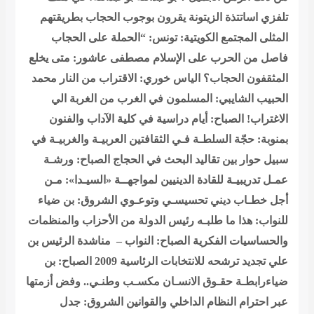
تلفزي اساتتذة الزيتونة يقرون بوجوب الحجاب بطريقتهم
المثلى
المجتمع الكويتية: تونس: “الحملة على الحجاب
فاصل من الحرب على الإسلام
مصطفى عاشور: متى يخلع
المثقفون الحجاب؟
الياس خوري: الاقتراب من النار
محمد
الحبيب الشايبي: المسلمون في الغرب من الغربة الي
الاغتراب!
الصباح: أيام دراسية في كلية الآداب والفنون
بمنوبة: حجّة السلطـة فـي الثقافتين العربيـة والغربيـة في
سبيل حوار بين تقاليد البحث في الحجاج
الصباح: ورشـة
عمـل تدريبيـة للقادة الدينيين لمواجهــة «السيـدا»: مـن
أجل خطـاب ديني تحسيسـي وتوعـوي
الشروق: بن ضياء
للنواب: هذا ما طلبـه رئيس الدولة من الأحزاب والمنظمات
والحساسيات الفكرية
الصباح: النواب – مناشدة الرئيس بن
علي تجديد ترشحه للانتخابات الرئاسية 2009
الصباح: بن
ضياءرابطـة حقـوق الانسـان مكسـب وطنـي.. وفض أزمتها
عبر احترام النظام الداخلي والقوانين
الشروق: جدل