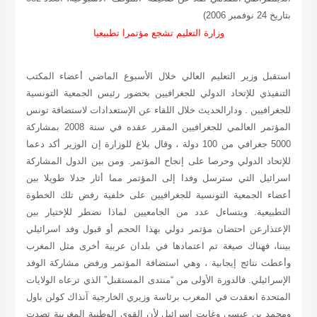
بتاريخ 24 نوفمبر 2006)
وزارة التعليم تشجع مؤتمرا تطبيعيا
استقبل وزير التعليم العالي خلال الأسبوع الماضي أعضاء المكتب
التنفيذي للإتحاد الدولي للجغرافيين بحضور رئيس الجمعية التونسية
للجغرافيين . ودارالحديث خلال اللقاء عن الإستعدادات لاستضافة تونس
المؤتمر العالمي للجغرافيين المقرر عقده في سنة 2008 بمشاركة
5000 جغرافي من 100 دولة ، وقال بلاغ للوزارة إن الوزير أكد دعما
للإتحاد الدولي وحرصا على إنجاح المؤتمر. ومن بين الدول المشاركة
اسرائيل التي سترسل وفدا إلى المؤتمر مما أثار جدلا طويلا بين
أعضاء الجمعية التونسية للجغرافيين على خلفية رفض تلك الخطوة
التطبيعية. ويتساءل عدد من الجامعيين لماذا نضطر للإختيار بين
الإعتذارعن احتضان مؤتمر دولي بهذا الحجم أو قبول وفد اسرائيلي
بيننا، فهناك صيغة تم اعتمادها في بلدان عربية أخرى مثل المغرب
وأعطت نتائج إيجابية ، وهي استضافة المؤتمر ورفض مشاركة الوفد
الإسرائيلي. فالدورة الأولى من “منتدى المستقبل” الذي ترعاه الولايات
المتحدة انعقدت في المغرب برئاسة وزيري الخارجية آنذاك كولن باول
ومحمد بن عيسى وغابت اسرائيل لأن القوى الوطنية المغربية تصدت