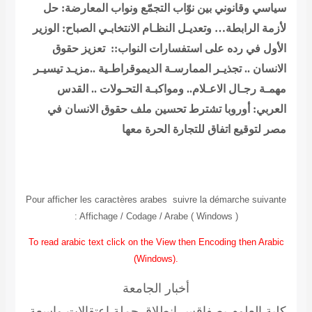
سياسي وقانوني بين نوّاب التجمّع ونواب المعارضة: حل
لأزمة الرابطة… وتعديـل النظـام الانتخابـي
الصباح: الوزير
الأول في رده على استفسارات النواب:: تعزيز حقوق
الانسان .. تجذيـر الممارسـة الديموقراطـية ..مزيـد تيسيـر
مهمـة رجـال الاعـلام.. ومواكبـة التحـولات ..
القدس
العربي: أوروبا تشترط تحسين ملف حقوق الانسان في
مصر لتوقيع اتفاق للتجارة الحرة معها
Pour afficher les caractères arabes suivre la démarche suivante
: Affichage / Codage / Arabe ( Windows )
To read arabic text click on the View then Encoding then Arabic
(Windows).
أخبار الجامعة
كلية العلوم بصفاقس انطلاق حملة اعتقالات واسعة