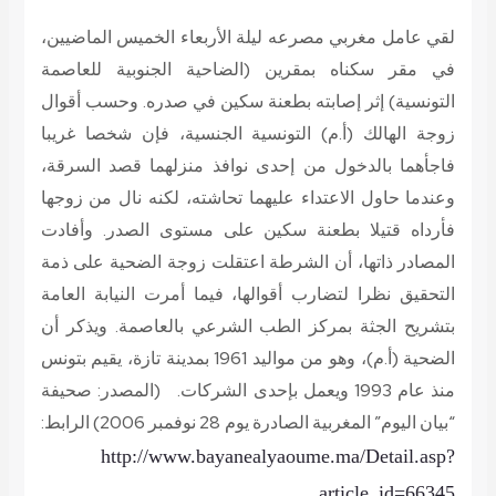
لقي عامل مغربي مصرعه ليلة الأربعاء الخميس الماضيين،
في مقر سكناه بمقرين (الضاحية الجنوبية للعاصمة
التونسية) إثر إصابته بطعنة سكين في صدره. وحسب أقوال
زوجة الهالك (أ.م) التونسية الجنسية، فإن شخصا غريبا
فاجأهما بالدخول من إحدى نوافذ منزلهما قصد السرقة،
وعندما حاول الاعتداء عليهما تحاشته، لكنه نال من زوجها
فأرداه قتيلا بطعنة سكين على مستوى الصدر. وأفادت
المصادر ذاتها، أن الشرطة اعتقلت زوجة الضحية على ذمة
التحقيق نظرا لتضارب أقوالها، فيما أمرت النيابة العامة
بتشريح الجثة بمركز الطب الشرعي بالعاصمة. ويذكر أن
الضحية (أ.م)، وهو من مواليد 1961 بمدينة تازة، يقيم بتونس
منذ عام 1993 ويعمل بإحدى الشركات.
(المصدر: صحيفة
“بيان اليوم” المغربية الصادرة يوم 28 نوفمبر 2006) الرابط:
http://www.bayanealyaoume.ma/Detail.asp?
article_id=66345