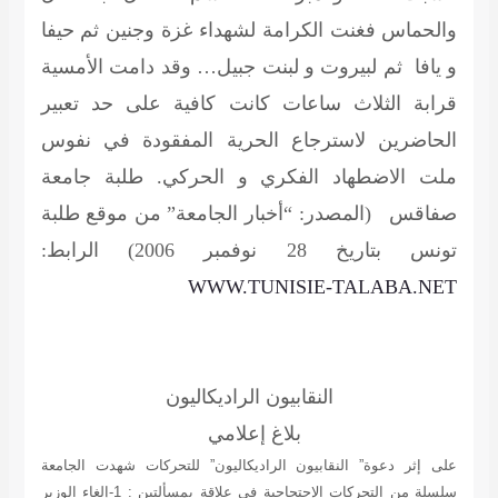
والحماس فغنت الكرامة لشهداء غزة وجنين ثم حيفا
و يافا ثم لبيروت و لبنت جبيل… وقد دامت الأمسية
قرابة الثلاث ساعات كانت كافية على حد تعبير
الحاضرين لاسترجاع الحرية المفقودة في نفوس
ملت الاضطهاد الفكري و الحركي. طلبة جامعة
صفاقس
(المصدر: “أخبار الجامعة” من موقع طلبة
تونس بتاريخ 28 نوفمبر 2006) الرابط:
WWW.TUNISIE-TALABA.NET
النقابيون الراديكاليون
بلاغ إعلامي
على إثر دعوة” النقابيون الراديكاليون” للتحركات شهدت الجامعة
سلسلة من التحركات الإحتجاجية في علاقة بمسألتين : 1-إلغاء الوزير