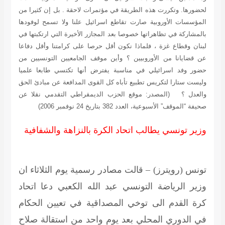
لحضورها. وتكررت هذه الطريقة في مؤتمرات لاحقة . بل إن كثيرا من
المؤسسات الأوروبية صارت تقاطع اسرائيل علنا ولا تسمح لوفودها
بالمشاركة في تظاهراتها خصوصا بعد المجازر الأخيرة التي ارتكبتها في
لبنان وقطاع غزة ، فلماذا نكون أقل حرصا على كرامتنا وأقل دفاعا
عن قضايانا من الأوروبيين ؟ وأين موقف الجامعيين التونسيين من
حضور وفد اسرائيلي في مناسبة يفترض أنها تكتسي طابعا علميا
وليست ستارا لتكريس تطبيع تأباه كل القوى المدافعة عن مبادئ الحق
والعدل ؟
(المصدر: موقع الحزب الديمقراطي التقدمي نقلا عن
صحيفة “الموقف” الأسبوعية، العدد 382 بتاريخ 24 نوفمبر 2006)
وزير تونسي يطالب اتحاد الكرة بالنزاهة والشفافية
تونس (رويترز) – قالت مصادر رسمية يوم الثلاثاء ان
وزير الرياضة التونسي عبد الله الكعبي دعا اتحاد
كرة القدم الى توخي المصداقية في تعيين الحكام
في الدوري المحلي بعد يوم واحد من استقالة صلاح