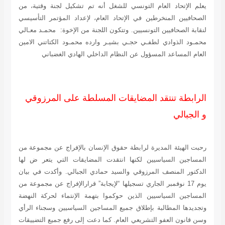
يعلم الإتحاد العام التونسي للشغل أنه تم تشكيل لجنة وقتية، من
الصحافيين المنخرطين في الإتحاد العام، لإعداد المؤتمر التأسيسي
لنقابة الصحافيين التونسيين. وتتكون اللجنة من الإخوة:
محمـد معـالي
محمـود الذوادي لطفـي حجـي بشيـر وارده محمـود الكتاتني
الامين
العام المساعد المسؤول عن النظام الداخلي
الهادي الغضباني
الرابطة تنتقد المضايقات المسلطة على المرزوقي
و الجبالي
رحبت الهيئة المديرة لرابطة حقوق الإنسان بالإفراج عن مجموعة من
المساجين السياسيين لكنها انتقدت المضايقات التي يتعر ض لها
الدكتور المنصف المرزوقي والسيد حمادي الجبالي. وأكدت في بيان
يوم 17 نوفمبر الجاري تسجيلها “لإيجابة” قرارالإفراج عن مجموعة من
المساجين السياسيين الذين حوكموا بتهمة الإنتماء لحركة النهضة
وتجديدها المطالبة بإطلاق جميع المساجين السياسيين وسجناء الرأي
وسن قانون العفو التشريعي العام. كما دعت إلى رفع جميع التضييقات