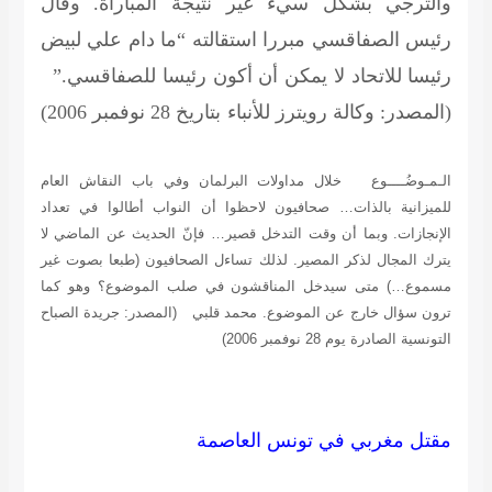
والترجي بشكل سيء غير نتيجة المباراة. وقال
رئيس الصفاقسي مبررا استقالته “ما دام علي لبيض
رئيسا للاتحاد لا يمكن أن أكون رئيسا للصفاقسي.”
(المصدر: وكالة رويترز للأنباء بتاريخ 28 نوفمبر 2006)
الـمـوضُــــوع
خلال مداولات البرلمان وفي باب النقاش العام
للميزانية بالذات… صحافيون لاحظوا أن النواب أطالوا في تعداد
الإنجازات. وبما أن وقت التدخل قصير… فإنّ الحديث عن الماضي لا
يترك المجال لذكر المصير. لذلك تساءل الصحافيون (طبعا بصوت غير
مسموع…) متى سيدخل المناقشون في صلب الموضوع؟ وهو كما
ترون سؤال خارج عن الموضوع.
محمد قلبي
(المصدر: جريدة الصباح
التونسية الصادرة يوم 28 نوفمبر 2006)
مقتل مغربي في تونس العاصمة