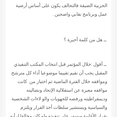
الحزبية الضيقة فالتحالف يكون على أساس أرضية
عمل وبرنامج نقابي واضحين .
ــ هل من كلمة أخيرة ؟
ــ أقول :خلال المؤتمر قبل انتخاب المكتب التنفيذي
المقبل يجب أن نقيم تقييما موضوعيا أداء كل مترشح
ومواقفه خلال الفترة الماضية ثم اختيار من كانت
مواقفه معبرة عن استقلالية الإتحاد ونضاليته
وديمقراطيته ورفضه للجهويات والو لاءات الشخصية
والسياسية ويستشير سلطات أخذ القرار ويلتزم
بقرار الأغلبية ويسهر على تنفيذه ولو كان مخالفا لرأيه