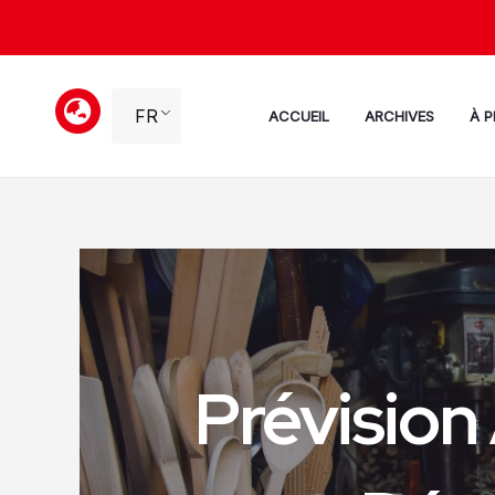
Aller
au
contenu
FR
ACCUEIL
ARCHIVES
À 
Prévision