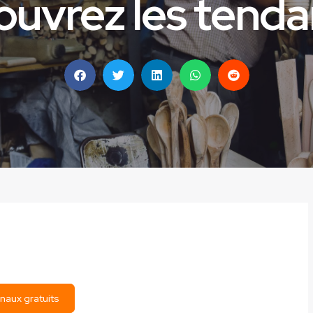
uvrez les tend
naux gratuits