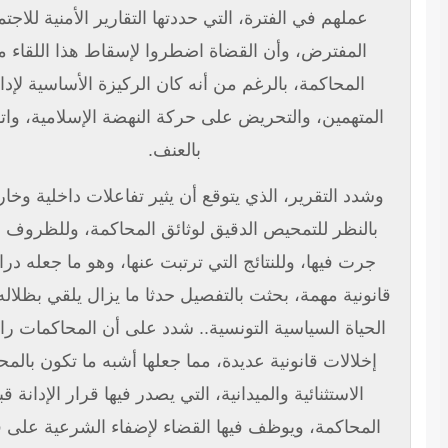
عملهم في الفترة، التي حددتها التقارير الأمنية للاجتماع
المفترض، وأن القضاة اضطروا لإسقاط هذا اللقاء من
المحاكمة، بالرغم من أنه كان الركيزة الأساسية لإدانة
المتهمين، والتحريض على حركة النهضة الإسلامية، واتهامها
بالعنف.
وشدد التقرير، الذي يتوقع أن يثير تفاعلات داخلية وخارجية،
بالنظر للتمحيص الدقيق لوثائق المحاكمة، وللظروف التي
جرت فيها، وللنتائج التي ترتبت عنها، وهو ما جعله دراسة
انونية مهمة، بحثت بالتفصيل حدثا ما يزال يلقي بظلاله على
الحياة السياسية التونسية.. شدد على أن المحاكمات رافقتها
إخلالات قانونية عديدة، مما جعلها أشبه ما تكون بالمحاكم
الاستثنائية والميدانية، التي يصدر فيها قرار الإدانة قبل
المحاكمة، ويوظف فيها القضاء لإضفاء الشرعية على قرار