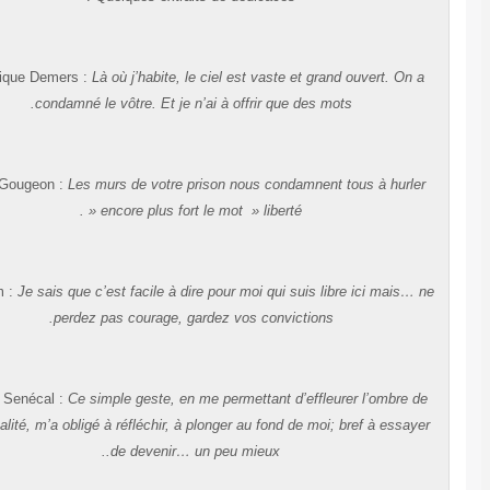
Dominique Demers :
Là où j’habite, le ciel est vaste et grand ouvert. On 
condamné le vôtre. Et je n’ai à offrir que des mots.
Gilles Gougeon :
Les murs de votre prison nous condamnent tous à hurle
encore plus fort le mot » liberté « .
D. Kimm :
Je sais que c’est facile à dire pour moi qui suis libre ici mais… 
perdez pas courage, gardez vos convictions.
Patrick Senécal :
Ce simple geste, en me permettant d’effleurer l’ombre d
votre réalité, m’a obligé à réfléchir, à plonger au fond de moi; bref à essay
de devenir… un peu mieux..