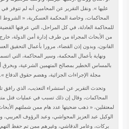
عليها ». ونقل التقرير عن المحامين أنه لم تتوفر في تلك
المحاكمات، وخاصة المحكمة العسكرية، « الشروط الدنيا
محاكمة العادلة، في كل المراحل، التي عرفتها القضية، بداية
ن الأبحاث المجراة من طرف إدارة أمن الدولة، خارج إطار
قانون، وبدون إذن القضاء، مرورا بأعمال التحقيق العسكري،
ونهاية بأعمال المحكمة، وسير المحاكمة، التي اتسمت
المساس الخطير بمصالح المتهمين الشرعية، وبخرق أحكام
مجلة الإجراءات الجزائية، وهضم حقوق الدفاع ».
وتحدث التقرير عن استشراء التعذيب، الذي رافق تلك
المحاكمات، وقال إن ذلك تسبب في عمليات قتل متعمد
عتقلين، « ذهب ضحيتها عدد هام ممن شملتهم الأبحاث، مثل
لوكيل عبد العزيز المحواشي، وعبد الرؤوف العريبي، وفيصل
بركات، وعامر الدقاشي، وغيرهم ممن تم حفظ التهم في