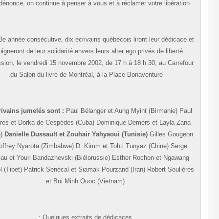
on le dénonce, on continue à penser à vous et à réclamer votre libération
Pour la 3e année consécutive, dix écrivains québécois liront leur dédicace 
témoigneront de leur solidarité envers leurs alter ego privés de liberté
d’expression, le vendredi 15 novembre 2002, de 17 h à 18 h 30, au Carrefo
du Salon du livre de Montréal, à la Place Bonaventure.
Les écrivains jumelés sont :
Paul Bélanger et Aung Myint (Birmanie) Pau
Bussières et Dorka de Cespédes (Cuba) Dominique Demers et Layla Zan
(Turquie)
Danielle Dussault et Zouhair Yahyaoui (Tunisie)
Gilles Gouge
et Geoffrey Nyarota (Zimbabwe) D. Kimm et Tohti Tunyaz (Chine) Serge
Mongeau et Youri Bandazhevski (Biélorussie) Esther Rochon et Ngawan
Sangdrol (Tibet) Patrick Senécal et Siamak Pourzand (Iran) Robert Soulièr
et Bui Minh Quoc (Vietnam)
Quelques extraits de dédicaces :