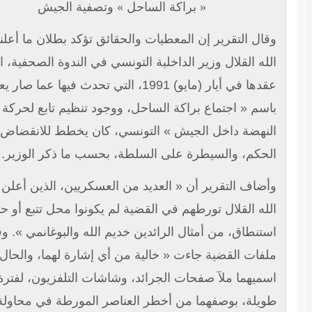
« براكة الساحل » وتصفية الجيش
ال التقرير إن المعطيات والحقائق تؤكد بطلان ما أعلنه عبد
له القلال وزير الداخلية التونسي في الندوة الصحفية، التي
عقدها في أيار (مايو) 1991، التي تحدث فيها عما صار يعرف
سم « اجتماع براكة الساحل، ووجود تنظيم تابع لحركة
نهضة داخل الجيش » التونسي، كان يخطط للانقضاض على
حكم، والسيطرة على السلطة، بحسب ما ذكر الوزير.
ضاف التقرير أن « العديد من العسكريين، الذين أعلن عبد
له القلال تورطهم في القضية لم يكونوا محل تتبع أو حتى
تنطاق، من أمثال الرائدين خديم الله والبوغانمي ». وقال إن
فات القضية جاءت « خالية من أي إشارة لهما، والحال أن
ميهما ملآ صفحات الجرائد، وشاشات التلفزيون، لفترة
يلة، بوصفهما من أخطر العناصر المورطة في محاولة