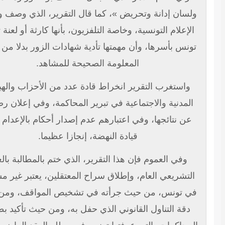
لسان إدانة وتحريض »، كما قال التقرير، الذي وصف وسائل
الإعلام التونسية، وخاصة التلفزيون، بأنها كارثة أو لعنة تطال
ونس بأسرها، وأن مهمتها تأدية شهادات الزور بدلا من تقديم
المعلومة الصحيحة للمشاهد.
واستغرب التقرير انخراط قادة عدد من الأحزاب والهيئات
المدنية والاجتماعية في تبرير المحاكمة، وفي إعلان رضاهم
عن نتائجها، وفي اعتبارهم عدم إصدار أحكام بالإعدام على
قيادة النهضة، إنجازا عظيما.
وفي العموم فإن هذا التقرير، الذي ختم بالمطالبة بالعفو
لتشريعي العام، وإطلاق سراح المعتقلين، يعتبر غير مسبوق
ي تونس، من حيث جرأته في تشخيص المواقف، ومن حيث
دقة التناول القانوني الذي حفل به، ومن حيث تأكيد بطلان