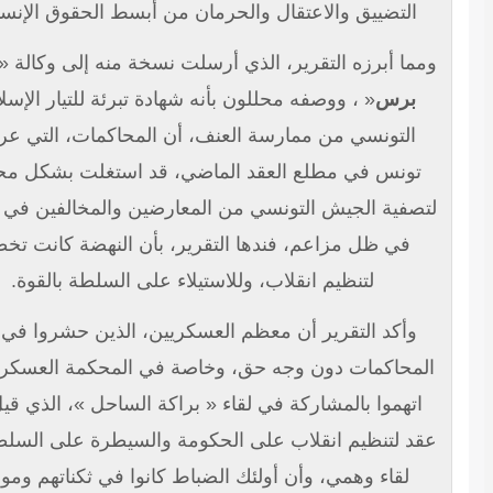
التضييق والاعتقال والحرمان من أبسط الحقوق الإنسانية.
ما أبرزه التقرير، الذي أرسلت نسخة منه إلى وكالة «
قدس
برس
« ، ووصفه محللون بأنه شهادة تبرئة للتيار الإسلامي
التونسي من ممارسة العنف، أن المحاكمات، التي عرفتها
تونس في مطلع العقد الماضي، قد استغلت بشكل محكم،
صفية الجيش التونسي من المعارضين والمخالفين في الرأي،
في ظل مزاعم، فندها التقرير، بأن النهضة كانت تخطط
لتنظيم انقلاب، وللاستيلاء على السلطة بالقوة.
وأكد التقرير أن معظم العسكريين، الذين حشروا في تلك
لمحاكمات دون وجه حق، وخاصة في المحكمة العسكرية، قد
اتهموا بالمشاركة في لقاء « براكة الساحل »، الذي قيل إنه
د لتنظيم انقلاب على الحكومة والسيطرة على السلطة، هو
لقاء وهمي، وأن أولئك الضباط كانوا في ثكناتهم ومواقع