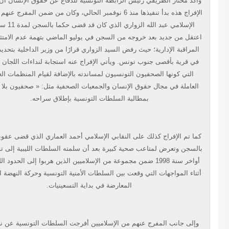
كد مختار الطريفي رئيس الرابطة التونسية للدفاع عن حقوق الإنسان أن قرارات
الإفراج هذه بدأ تنفيذها منذ 6 نوفمبر الحالي، وكان من ضمن المفرج عنهم الصحفي
الإسلامي عبد الله الزواري الذي كان قد قضى حكما بالسجن لمدة 11 سنة، ثم
تقل من جديد بعد خروجه من السجن في يوليو الماضي بتهمة عدم الامتثال لحكم
لمراقبة الإدارية؛ حيث رفض السيد الزواري قرارًا من وزير الداخلية بتحديد إقامته
ي قرية بأقصى جنوب تونس. ويأتي الإفراج عنه استجابة لنداءات اللجان الوطنية
التي كونها الصحفيون التونسيون لمساندته بالإضافة لقيام المنظمات العالمية
لعاملة في مجال حقوق الإنسان والجمعيات الصحفية مثل: « صحفيون بلا حدود »
بمطالبة السلطات التونسية بإطلاق سراحه.
ا تم الإفراج كذلك على النقابي الإسلامي أحمد العماري الذي قضى عقوبة طويلة
لسجن وتعرض لمتاعب صحية كبيرة بعد أن سلمته السلطات الليبية إلى تونس في
أواخر سنة 1998 ضمن مجموعة من الإسلاميين الذين هربوا إلى الحدود الليبية في
ناء المواجهات التي وقعت بين السلطات الأمنية التونسية وحركة النهضة الإسلامية
المعارضة في بداية التسعينيات.
إلى جانب المفرج عنهم من الإسلاميين أفرجت السلطات التونسية عن ناشطين