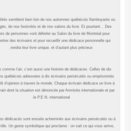
Ces réalités semblent bien loin de nos automnes québécois flamboyants 
enneigés, de nos festivités et de nos salons du livre. Et pourtant… Des
milliers de personnes vont déferler au Salon du livre de Montréal pour
rencontrer des écrivains et pour recueillir une dédicace personnelle qui
rendra leur livre unique, et d’autant plus précieux.
Livres comme l’air
, c’est aussi une histoire de dédicaces. Celles de dix
écrivains québécois adressées à dix écrivains persécutés ou emprisonné
pour délit d’opinion à travers le monde. Chaque écrivain dédicace un livre 
un écrivain dont la situation est dénoncée par Amnistie internationale et pa
le P.E.N. international.
Ces livres dédicacés sont ensuite acheminés aux écrivains persécutés ou
leur famille. Un geste symbolique qui proclame : on sait ce qui vous arrive