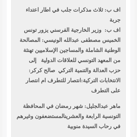
ف ب: ثلاث مذكرات جلب في اطار اعتداء
ربة
ف ب: وزير الخارجية الفرسني يزور تونس
لخميس
مصطفى عبدالله الونيسي: المصالحة
لوطنية الشاملة والمساجين الإسلاميين
تهنئة
ن المعهد التونسي للعلاقات الدولية إلى
زب العدالة والتنمية التركي
صالح كركر:
انتخابات التركية:انتصار للتطرف ام انتصار
لى التطرف
اهر عبدالجليل: شهر رمضان في المحافظة
لتونسية الرابعة والعشرينالمستضعفون وغيرهم
ي رحاب السيدة منوبية