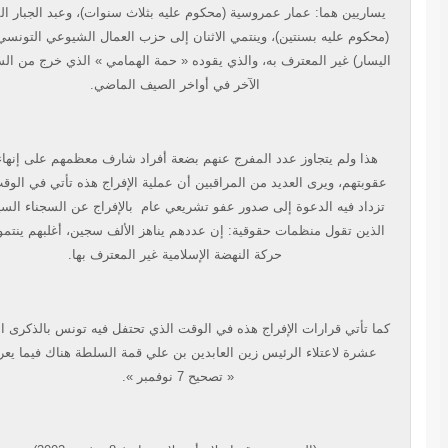
يساريين هما: عمار عمروسية (محكوم عليه بثلاث سنوات)، وعبد الجبار المدوري
محكوم عليه بسنتين)، وينتمي الاثنان إلى حزب العمال الشيوعي التونسي(أقصى
ليسار) غير المعترف به، والذي يقوده « حمة الهمامي » الذي خرج من السجن هو
الآخر في أواخر الصيف الماضي.
هذا ولم يتجاوز عدد المفرج عنهم بضعة أفراد شارف معظمهم على إنهاء مدة
قوبتهم، ويرى العديد من المراقبين أن عملية الإفراج هذه تأتي في الوقت الذي
تزداد فيه الدعوة إلى صدور عفو تشريعي عام بالإفراج عن السجناء السياسيين
الذين تقول منظمات حقوقية: إن عددهم يناهز الألف سجين، أغلبهم ينتمون إلى
حركة النهضة الإسلامية غير المعترف بها.
ما تأتي قرارات الإفراج هذه في الوقت الذي تحتفل فيه تونس بالذكرى الخامسة
عشرة لاعتلاء الرئيس زين العابدين بن علي قمة السلطة هناك فيما يعرف بـ
« تصحيح 7 نوفمبر ».