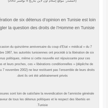
(المصدر: موقع إسلام أون لاين بتاريخ 8 نوفمبر 2002)
La libération de six détenus d’opinion en Tunisie est lo
de régler la question des droits de l’Homme en Tunisi
A l’occasion du quinzième anniversaire du coup d’Etat « médical » du 7
novembre 1987, les autorités tunisiennes ont procédé à la libération de si
détenus politiques, même si cette nouvelle est réjouissante pour ces
détenus et leurs proches, ces « libérations conditionnelles » (dépêche de
l’AFP du 7 novembre 2002) ne leur restituent pas l’ensemble de leurs droi
dont ils ont été arbitrairement privés.
Ces mesures sont loin de satisfaire la revendication de l’amnistie général
en faveur de tous les détenus politiques et le respect des libertés en
Tunisie.