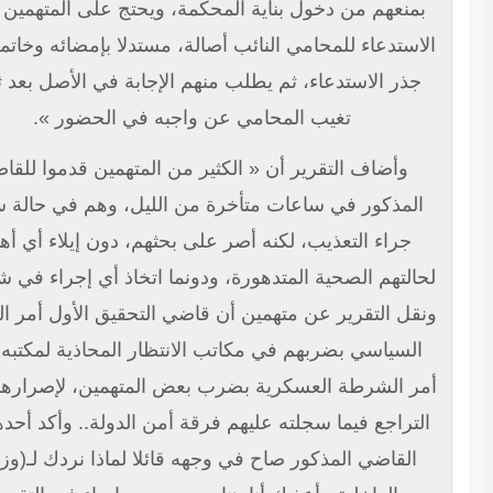
منعهم من دخول بناية المحكمة، ويحتج على المتهمين ببلوغ
استدعاء للمحامي النائب أصالة، مستدلا بإمضائه وخاتمه على
جذر الاستدعاء، ثم يطلب منهم الإجابة في الأصل بعد ثبوت
تغيب المحامي عن واجبه في الحضور ».
وأضاف التقرير أن « الكثير من المتهمين قدموا للقاضي
المذكور في ساعات متأخرة من الليل، وهم في حالة سيئة،
جراء التعذيب، لكنه أصر على بحثهم، دون إيلاء أي أهمية
التهم الصحية المتدهورة، ودونما اتخاذ أي إجراء في شأنها ».
قل التقرير عن متهمين أن قاضي التحقيق الأول أمر البوليس
السياسي بضربهم في مكاتب الانتظار المحاذية لمكتبه، كما
ر الشرطة العسكرية بضرب بعض المتهمين، لإصرارهم على
لتراجع فيما سجلته عليهم فرقة أمن الدولة.. وأكد أحدهم أن
القاضي المذكور صاح في وجهه قائلا لماذا نردك لـ(وزارة)