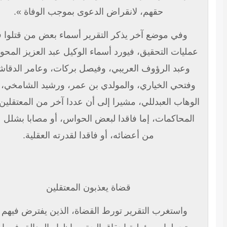
حقهم، لانقراض الدعوى بموجب الوفاة ».
وفي موضع آخر يذكر التقرير أسماء بعض من قتلوا في
مليات التحقيق، فيورد أسماء الوكيل عبد العزيز المحواشي،
وعبد الرؤوف العريبي، وفيصل بركات، وعامر الدقاشي،
وفتحي الخياري، والمولدي بن عمر، ورشيد الشامخي، وعبد
لوهاب العبدللي، مشيرا إلى أن عددا آخر من المعتقلين حضر
المحاكمات، إما فاقدا لبعض الحواس، أو مصابا بشلل عضو
من أعضائه، أو فاقدا لقدرته العقلية.
قضاة يعذبون المعتقلين
واستغرب التقرير تورط القضاة، الذين يفترض فيهم أن