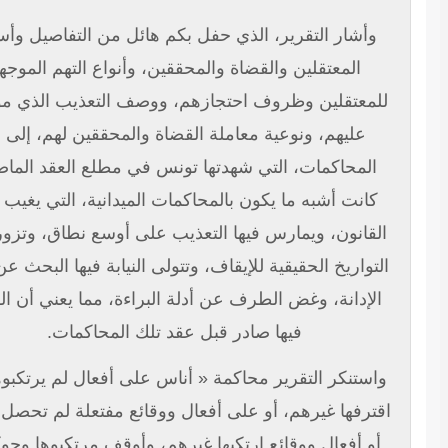
وأشار التقرير، الذي حفل بكم هائل من التفاصيل وأسماء
المعتقلين والقضاة والمحققين، وأنواع التهم الموجهة
لمعتقلين وظروف احتجازهم، ووصف التعذيب الذي مورس
عليهم، ونوعية معاملة القضاة والمحققين لهم، إلى أن
المحاكمات، التي شهدتها تونس في مطلع العقد الماضي،
كانت أشبه ما يكون بالمحاكمات الميدانية، التي يغيب فيها
لقانون، ويمارس فيها التعذيب على أوسع نطاق، وتزور فيها
لتواريخ الحقيقية للإيقاف، وتتولى النيابة فيها البحث عن أدلة
الإدانة، وغض الطرف عن أدلة البراءة، مما يعني أن القرار
فيها صادر قبل عقد تلك المحاكمات.
استنكر التقرير محاكمة « أناس على أفعال لم يرتكبوها، أو
قترفها غيرهم، أو على أفعال ووقائع مفتعلة لم تحصل أصلا،
أو أفعال ووقائع ارتكبها غيرهم، وأوقف مرتكبوها وحوكموا