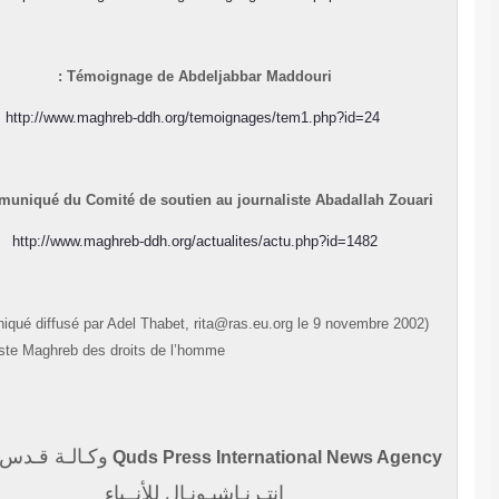
Témoignage de Abdeljabbar Maddouri :
http://www.maghreb-ddh.org/temoignages/tem1.php?id=24
Communiqué du Comité de soutien au journaliste Abadallah Zouari 
http://www.maghreb-ddh.org/actualites/actu.php?id=1482
(Communiqué diffusé par Adel Thabet, rita@ras.eu.org le 9 novembre 2002
sur la liste Maghreb des droits de l’homme)
وكـالـة قـدس بـرس
Quds Press International News Agen
إنتـرنـاشيـونـال للأنــباء