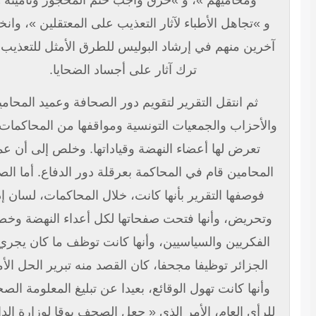
ومحاميهم »، و »خرق واجب ختم المحجوز وتأمينه »،
و »تجاهل الأطباء لآثار التعذيب على المعتقلين »، وانخراط
خرين منهم في إرشاد البوليس للطرق الأمثل للتعذيب، دون
ترك آثار على أجساد الضحايا.
ثم انتقل التقرير لتقويم دور الصحافة وعميد المحامين
الأحزاب والجمعيات التونسية ومواقفها من المحاكمات، التي
تعرض لها أعضاء النهضة وقياداتها. وخلص إلى أن عميد
لمحامين قام في المحاكمة بعرقلة دور الدفاع. أما الصحافة
فوصفها التقرير بأنها كانت، خلال المحاكمات، لسان إدانة
وتحريض، وأنها فتحت صفحاتها لكل أعداء النهضة وخصومها
الفكريين والسياسيين، وأنها كانت توظف ما كان يجري في
الجزائر توظيفا مجحفا، كان القصد منه تبرير الحل الأمني،
وأنها كانت تهول الوقائع، بعيدا عن تبليغ المعلومة الصحيحة
لرأي العام، الأمر الذي « جعل الصحف بوقا لوزارة الداخلية،