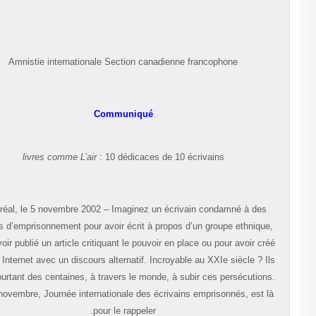
Amnistie internationale Section canadienne francophone
Communiqué
livres comme L’air
: 10 dédicaces de 10 écrivains
Montréal, le 5 novembre 2002 – Imaginez un écrivain condamné à des
années d’emprisonnement pour avoir écrit à propos d’un groupe ethnique,
pour avoir publié un article critiquant le pouvoir en place ou pour avoir cré
un site Internet avec un discours alternatif. Incroyable au XXIe siècle ? Il
sont pourtant des centaines, à travers le monde, à subir ces persécutions
Le 15 novembre, Journée internationale des écrivains emprisonnés, est l
pour le rappeler.