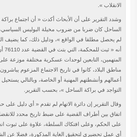
انقلاب ».
دد التقرير على أن الأبحاث أكدت « أن اجتماع براكة
ساحل كان ضربا من ضروب مخيلة البوليس السياسي، وهو
 يحصل مطلقا في الواقع »، ودليل ذلك، كما يضيف التقرير،
أنه « ثبت للمحكمة، التي بتت في القضية عدد 76110 أن
متهمين، التابعين لوحدات عسكرية مختلفة موزعة على عديد
اطق البلاد، كانوا في تاريخ الاجتماع المزعوم يباشرون
مالهم وأنشطتهم المهنية أو الخاصة، وبالتالي يستحيل عليهم
تواجد في براكة الساحل »، بحسب التقرير.
ال التقرير إن دائرة الاتهام لم تقدم « أي دليل على حصول
فاق بين أطراف القضية على ضبط تاريخ محدد للانقضاض
ى الحكم، وعلى افتكاك السلطة، علاوة على ثبوت انعدام
 عمل تحضيري لتحقيق الغاية المذكورة، فضلا عن الشروع