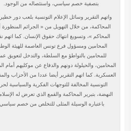
بتصفية خصم سياسي، واستئصاله من الوجود.
واتهم التقرير وسائل الإعلام التونسية بلعب دور خطير أثناء
المحاكمة، من خلال التهويل من « الجرائم المنظورة أمام
المحاكم »، وتسويغ انتهاك حقوق الإنسان. كما اتهم نقيب
المحامين ومسؤول فرع تونس العاصمة للهيئة الوطنية
للمحامين بالتواطؤ مع السلطة، والتدخل لتعويق عمل
محامين، والحيلولة دونهم والدفاع عن موكليهم أمام المحكمة
عسكرية. كما اتهم التقرير أيضا عددا من الأحزاب والمنظمات
التونسية المخالفة للتوجهات الفكرية والسياسية لحركة
النهضة، بتبرير المحاكمة والقمع الذي تعرض له الإسلاميون،
باعتباره الوسيلة المثلى للتخلص من خصم سياسي.