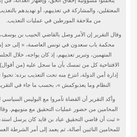
يتحملوا مسؤولية إحقاق الحق، وإظهار العدالة، في إهانة
لمعتقلين، والمشاركة في تعذيبهم، أو تهديدهم بالتعذيب، بدلا
من ملاحقة المورطين في عمليات التعذيب.
ال التقرير إن الأمر وصل بالقاضي الحبيب بن يوسف، رئيس
محكمة باب سعدون في تونس العاصمة، « إلى حد إهانة
المتهمين، وتبرير تعذيبهم، إذ كان يواجه، خلال الجلسة
لافتتاحية كل من تمسك بأن ما سجل عليه (من أقوال)، لدى
إدارة أمن الدولة، انتزع منه تحت التعذيب برده: تحبوا تقلبوا
النظام وما يعذبوكمش »، بحسب ما جاء في التقرير.
وأكد التقرير أن القضاة تآمروا مع البوليس السياسي لمنع
المحامين من حضور عمليات التحقيق مع منوبيهم. وقال إنه
 ثبت أن قاضي التحقيق عياد بن قايد كان يرسل استدعاءات
لمحامين النائبين أصالة، ثم يعمد إلى أمر الشرطة العسكرية