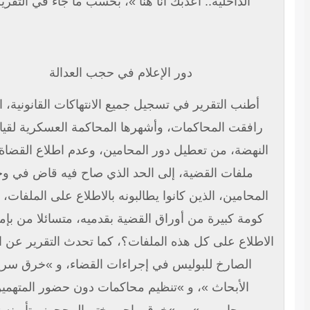
الداخلية.. أعذبك أنا هنا »، بحسب ما جاء في التقرير.
دور الإعلام في حجب العدالة
أطنب التقرير في تسجيل جميع الانتهاكات القانونية، التي
رافقت المحاكمات، وأشهرها المحاكمة العسكرية لقيادات
لنهضة، من تعطيل دور المحامين، وعدم اطلاع القضاة على
ملفات القضية، إلى الحد الذي صاح فيه قاض في وجه
لمحامين، الذين كانوا يطالبونه بالاطلاع على الملفات، ضاربا
كومة كبيرة من أوراق القضية بقدميه، متسائلا من بإمكانه
اطلاع على كل هذه الملفات؟، كما تحدث التقرير عن التدخل
الصارخ للبوليس في إجراءات القضاء، و »خرق سرية
الأبحاث »، و »تنظيم محاكمات دون حضور المتهمين