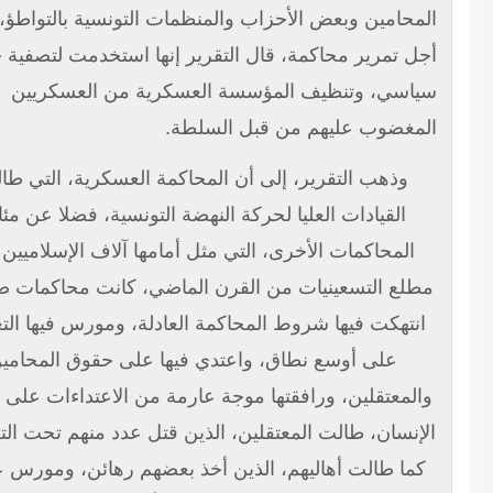
محامين وبعض الأحزاب والمنظمات التونسية بالتواطؤ، من
ل تمرير محاكمة، قال التقرير إنها استخدمت لتصفية خصم
اسي، وتنظيف المؤسسة العسكرية من العسكريين
مغضوب عليهم من قبل السلطة.
وذهب التقرير، إلى أن المحاكمة العسكرية، التي طالت
القيادات العليا لحركة النهضة التونسية، فضلا عن مئات
المحاكمات الأخرى، التي مثل أمامها آلاف الإسلاميين في
طلع التسعينيات من القرن الماضي، كانت محاكمات صورية،
نتهكت فيها شروط المحاكمة العادلة، ومورس فيها التعذيب
على أوسع نطاق، واعتدي فيها على حقوق المحامين
المعتقلين، ورافقتها موجة عارمة من الاعتداءات على حقوق
إنسان، طالت المعتقلين، الذين قتل عدد منهم تحت التعذيب،
ما طالت أهاليهم، الذين أخذ بعضهم رهائن، ومورس عليهم