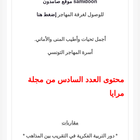
samidoon
موقع صامدون
للوصول لغرفة المهاجر
إضغط هنا
أجمل تحيات وأطيب المنى والأماني.
أسرة المهاجر التونسي
محتوى العدد السادس من مجلة
مرايا
مقاربات
* دور التربية الفكرية في التقريب بين المذاهب *