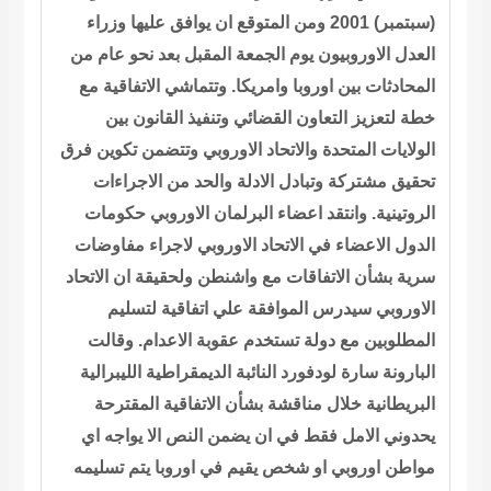
(سبتمبر) 2001 ومن المتوقع ان يوافق عليها وزراء
العدل الاوروبيون يوم الجمعة المقبل بعد نحو عام من
المحادثات بين اوروبا وامريكا. وتتماشي الاتفاقية مع
خطة لتعزيز التعاون القضائي وتنفيذ القانون بين
الولايات المتحدة والاتحاد الاوروبي وتتضمن تكوين فرق
تحقيق مشتركة وتبادل الادلة والحد من الاجراءات
الروتينية. وانتقد اعضاء البرلمان الاوروبي حكومات
الدول الاعضاء في الاتحاد الاوروبي لاجراء مفاوضات
سرية بشأن الاتفاقات مع واشنطن ولحقيقة ان الاتحاد
الاوروبي سيدرس الموافقة علي اتفاقية لتسليم
المطلوبين مع دولة تستخدم عقوبة الاعدام. وقالت
البارونة سارة لودفورد النائبة الديمقراطية الليبرالية
البريطانية خلال مناقشة بشأن الاتفاقية المقترحة
يحدوني الامل فقط في ان يضمن النص الا يواجه اي
مواطن اوروبي او شخص يقيم في اوروبا يتم تسليمه