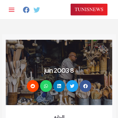
خطي
لى
لمحتوى
8 juin 2003
البداية