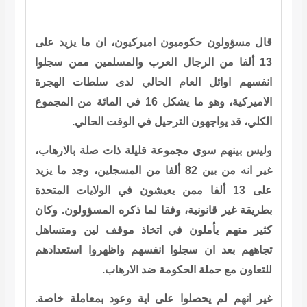
قال مسؤولون حكوميون اميركيون، ان ما يزيد على
13 ألفا من الرجال العرب والمسلمين ممن سجلوا
انفسهم اوائل العام الحالي لدى سلطات الهجرة
الاميركية، وهو ما يشكل 16 في المائة من المجموع
الكلي، قد يواجهون الترحيل في الوقت الحالي.
وليس بينهم سوى مجموعة قليلة ذات صلة بالارهاب،
غير انه من بين 82 ألفا من المسجلين، وجد ما يزيد
على 13 ألفا ممن يعيشون في الولايات المتحدة
بطريقة غير قانونية، وفقا لما ذكره المسؤولون. وكان
كثير منهم يأملون في اتخاذ موقف لين ومتساهل
تجاههم بعد ان سجلوا انفسهم واظهروا استعدادهم
للتعاون مع حملة الحكومة ضد الارهاب.
غير انهم لم يحصلوا على اية وعود بمعاملة خاصة.