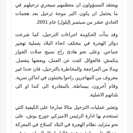
ويعتقد المسؤولون ان معظمهم سيجري ترحيلهم في
ما يحتمل ان يكون اكبر موجة ترحيل بعد هجمات
الحادي عشر من سبتمبر (ايلول) عام 2001.
وقد بدأت الحكومة اجراءات الترحيل، كما شرعت
دوائر الهجرة في مختلف انحاء البلاد بعملية تهجير
جماعي. وعلى نحو هادئ راح نسيج صلات الجوار
ينكمش. فالعوائل كفت عن العمل، وبعضها ينفصل.
وبدلا من المراجعة والمخاطرة بالترحيل، فان عددا غير
معروف من المهاجرين راحوا يختبئون في اماكن سرية.
وقام آخرون، ببساطة، بالمغادرة الى كندا او الى
بلدانهم الاصلية.
وتعتبر عمليات الترحيل مثالا صارخا على الكيفية التي
تستخدم بها ادارة الرئيس الاميركي جورج بوش، على
نحو متزايد، نظام الهجرة في البلاد كسلاح في المعركة