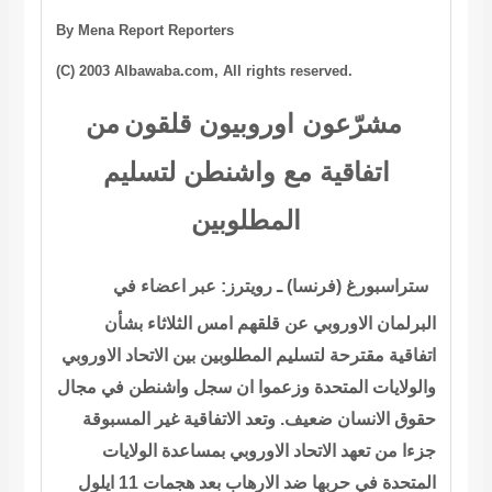
By Mena Report Reporters
(C) 2003 Albawaba.com, All rights reserved.
مشرّعون اوروبيون قلقون
من
اتفاقية مع واشنطن لتسليم
المطلوبين
ستراسبورغ (فرنسا) ـ رويترز: عبر اعضاء في
البرلمان الاوروبي عن قلقهم امس الثلاثاء بشأن
اتفاقية مقترحة لتسليم المطلوبين بين الاتحاد الاوروبي
والولايات المتحدة وزعموا ان سجل واشنطن في مجال
حقوق الانسان ضعيف. وتعد الاتفاقية غير المسبوقة
جزءا من تعهد الاتحاد الاوروبي بمساعدة الولايات
المتحدة في حربها ضد الارهاب بعد هجمات 11 ايلول