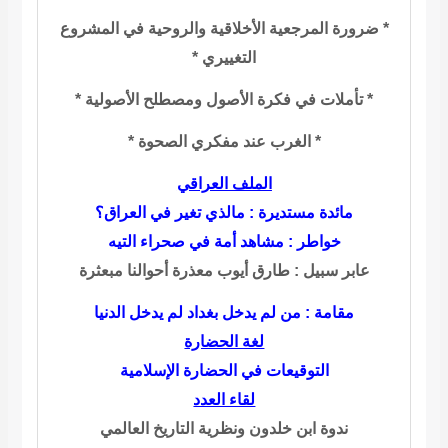
* ضرورة المرجعية الأخلاقية والروحية في المشروع
التغييري *
* تأملات في فكرة الأصول ومصطلح الأصولية *
* الغرب عند مفكري الصحوة *
الملف العراقي
مائدة مستدير
ة
:
مالذي تغير في العراق؟
خواطر
:
مشاهد أمة في صحراء التيه
عابر سبيل
:
طارق أيوب معذرة أحوالنا مبعثرة
مقامة
:
من لم يدخل بغداد لم يدخل الدنيا
لغة الحضارة
التوقيعات في الحضارة الإسلامية
لقاء العدد
ندوة ابن خلدون ونظرية التاريخ العالمي