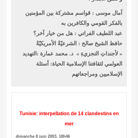
آمال موسى : قواسم مشتركة بين المؤمنين
بالفكر القومي والكافرين به
عبد اللطيف الفراتي : هل من خيار آخر؟
حافظ الشيخ صالح : الشرعيّةُ الأمريكيّةُ
« لأجنداتِ التجزيءِ »
د. محمد عمارة :التهديد
العولمي لثقافتنا الإسلامية
الحياة: أسئلة
الإسلاميين ومراجعاتهم
Tunisie: interpellation de 14 clandestins en
mer
dimanche 8 juin 2003, 18h46