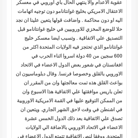
عقوبة الاعدام والا ينتهي الحال باي اوروبي في معسكر
الاعتقال الامريكي بخليج غوانتانامو دون توجيه اتهامات
اليه او دون محاكمة . واضافت قولها يتعين علينا ان نجد
حلا للوضع المخزي للاوروبيين في خليج غوانتانامو قبل
التصديق علي الاتفاقية . وتسبب ايضا معسكر خليج
غوانتانامو الذي تحتجز فيه الولايات المتحدة اكثر من
600 سجين من 40 دولة اسروا اثناء الحرب في
افغانستان في شعور بعض الدول الاعضاء في الاتحاد
الاوروبي بالقلق وخصوصا فرنسا. وقال دبلوماسيون ان
بواعث القلق هذه تمت معالجتها وان من المقرر ان
تعلن باريس موافقتها علي الاتفاقية هذا الاسبوع وان
من الممكن التوقيع عليها في القمة الامريكية الاوروبية
في اشنطن في وقت لاحق الشهر الجاري. ويتعين ان
تصدق علي الاتفاقية بعد ذلك الدول الخمس عشرة
الاعضاء في الاتحاد الاوروبي بالاضافة الي الولايات
المتحدة. ووفقا لنص الاتفاقية تتمتع الدول الاعضاء في