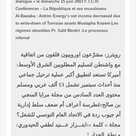
dialogue » le dimanche 15 juin 2003
F.T.C.R:
Conférences – La République et ses musulmans
Al-Bawaba : Antrim Energy’s net income decreased due
to write-down of Tunisian assets
Mustapha Kraiem:Les
régimes obsolètes
Pr. Saïd Mestiri :Le processus
infernal
رويترز: مشرّعون اوروبيون قلقون من اتفاقية
مع واشنطن لتسليم المطلوبين
الشرق الأوسط:
أميركا تستعد لتطبيق أكبر عملية ترحيل جماعي
منذ أحداث سبتمبر تشمل 13 ألف عربي ومسلم
محتوى العدد السادس من مجلة مرايا
المنجي
بن صالح:غطرسة أعراف أم ضعف سلط إدارية
أم جيوب ردة في الاتحاد العام التونسي للشغل؟
مجلة « كلمة »:ابتـــزاز عـــنيد
لطفي الحيدوري:
و نطق الجدار !