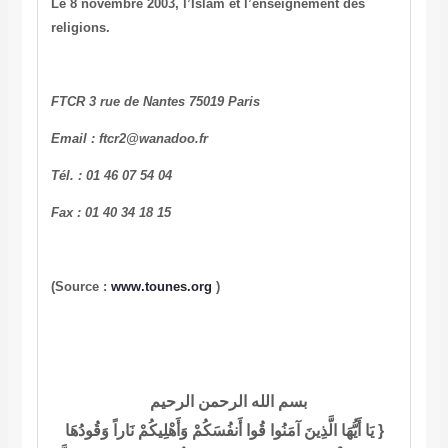
Le 8 novembre 2003, l’Islam et l’enseignement des
religions.
FTCR 3 rue de Nantes 75019 Paris
Email : ftcr2@wanadoo.fr
Tél. : 01 46 07 54 04
Fax : 01 40 34 18 15
(Source :
www.tounes.org
)
بسم الله الرحمن الرحيم
{
يَا أَيُّهَا الَّذِينَ آمَنُوا قُوا أَنفُسَكُمْ وَأَهْلِيكُمْ نَاراً
وَقُودُهَا