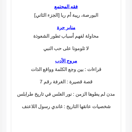
فقه المجتمع
البورصة، ريبة أم ربا [الجزء الثاني]
منابر حرة
محاولة لفهم أسباب تطور الشعوذة
لا تلومونا على حب النبي
مروج الأدب
قراءات
: بين وجع الكلمة وواقع الذات
قصة قصيرة
: الغرفة رقم 7
مدن لم يطوها الزمن
: نور الغلس في تاريخ طرابلس
شخصيات عانقها التاريخ
: غاندي رسول اللاعنف