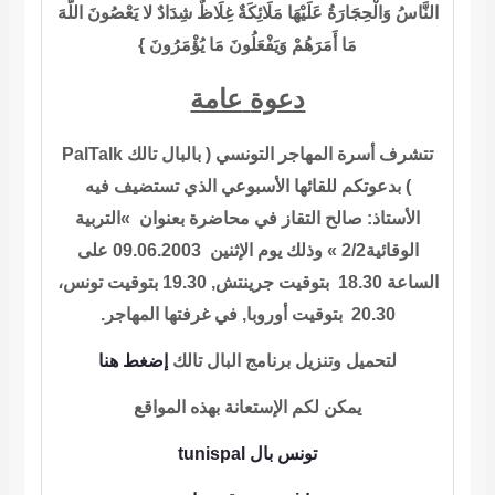
النَّاسُ وَالْحِجَارَةُ عَلَيْهَا مَلَائِكَةٌ غِلَاظٌ شِدَادٌ لا
يَعْصُونَ اللَّهَ
مَا أَمَرَهُمْ وَيَفْعَلُونَ مَا يُؤْمَرُونَ
}
دعوة
عامة
تتشرف أسرة المهاجر التونسي ( بالبال تالك
PalTalk
) بدعوتكم للقائها الأسبوعي الذي تستضيف فيه
الأستاذ:
صالح التقاز
في محاضرة بعنوان »
التربية
الوقائية2/2
» وذلك يوم
الإثنين
09.06.2003
على
الساعة
18.30
بتوقيت جرينتش,
19.30
بتوقيت تونس،
20.30
بتوقيت أ
و
روبا, في غرفتها المهاجر.
لتحميل وتنزيل برنامج البال
تالك
إضغط هنا
يمكن لكم الإستعانة بهذ
ه
المو
ا
قع
تونس بال
tunispal