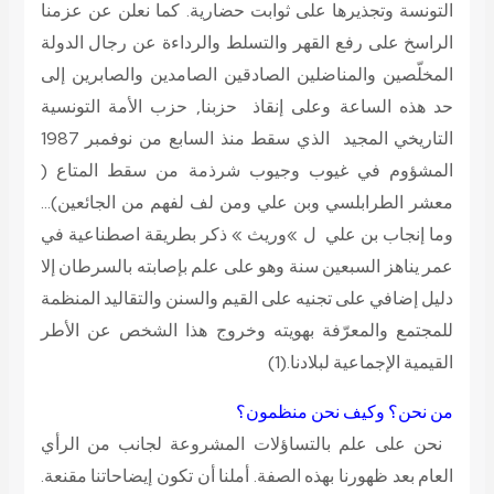
التونسة وتجذيرها على ثوابت حضارية. كما نعلن عن عزمنا
الراسخ على رفع القهر والتسلط والرداءة عن رجال الدولة
المخلّصين والمناضلين الصادقين الصامدين والصابرين إلى
حد هذه الساعة وعلى إنقاذ حزبنا, حزب الأمة التونسية
التاريخي المجيد الذي سقط منذ السابع من نوفمبر 1987
المشؤوم في غيوب وجيوب شرذمة من سقط المتاع (
معشر الطرابلسي وبن علي ومن لف لفهم من الجائعين)…
وما إنجاب بن علي ل »وريث » ذكر بطريقة اصطناعية في
عمر يناهز السبعين سنة وهو على علم بإصابته بالسرطان إلا
دليل إضافي على تجنيه على القيم والسنن والتقاليد المنظمة
للمجتمع والمعرّفة بهويته وخروج هذا الشخص عن الأطر
القيمية الإجماعية لبلادنا.(1)
من نحن؟ وكيف نحن منظمون؟
نحن على علم بالتساؤلات المشروعة لجانب من الرأي
العام بعد ظهورنا بهذه الصفة. أملنا أن تكون إيضاحاتنا مقنعة.