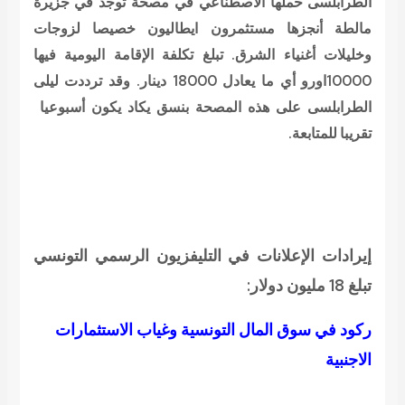
الطرابلسى حملها الاصطناعي في مصحة توجد في جزيرة
مالطة أنجزها مستثمرون ايطاليون خصيصا لزوجات
وخليلات أغنياء الشرق. تبلغ تكلفة الإقامة اليومية فيها
10000اورو أي ما يعادل 18000 دينار. وقد ترددت ليلى
الطرابلسى على هذه المصحة بنسق يكاد يكون أسبوعيا
تقريبا للمتابعة.
إيرادات الإعلانات في التليفزيون الرسمي التونسي
تبلغ 18 مليون دولار:
ركود في سوق المال التونسية وغياب الاستثمارات
الاجنبية