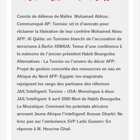
Comite de défense de Maître Mohamed Abbou:
Communiqué
AP: Tunisie: sit in d’avocats pour
réclamer la libération de leur confrère Mohamed Abou
AFP: Al Qaïda: un Tunisien blanchi de l’accusation de
terrorisme à Berlin
XINHUA: Tenue d’une conférence à
la mémoire de l’ancien président Habib Bourguiba
Alternatives : La Tunisie ou l’envers du décor
AFP:
Projet de gestion concertée des ressources en eau en
Afrique du Nord
AFP: Egypte: les magistrats
rejoignent les rangs des partisans des réformes
JA/L’Intelligent: Tunisie – USA: Monologue à deux
JA/L’Intelligent: 6 avril 2000 Mort de Habib Bourguiba
Le Moustique: Comment les potentats africains
arrosent Jeune Afrique l’intelligent!
Anouar Gharbi: Ne
tirez pas sur l’ambulance SVP
Larbi Guesmi: En
réponse à M. Houcine Ghali