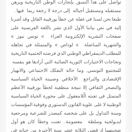
تواصل على هذا النسق, بإنجازات الوطن التاريخية ويرهن
مستقبله ومستقبل أجياله إلى درجة لا رجعة ربما فيها…
طبعا نحن لسنا في غفلة عن خطأ بورقيبة القاتل وقد أشرنا
إليه في نص بياننا الأول الذي نشر باللغة الفرنسية على
صفحات النشرية الإلكترونية الغراء » تونس نيوز »
والشهرية المناضلة » لوداص » والمتمثلة في تجاهله
للمطلب الديمقراطي الوطني الذي فرضته الحتمية التاريخية
ونجاحات الاختيارات الثورية الصائبة التي أرادها هو بنفسه
للمجتمع التونسي, وما حالة التفكك الاجتماعي والانهيار
الإقتصادى والتراجع الأخلاقي وصبينة الحياة السياسية
والتصحر الثقافي إلا نتيجة منطقية لخطأ بورقيبة الأعظم
المتمثل في تعنته الّلامعقول على محورة الحياة السياسية
الوطنية لا على علوية القانون الدستوري وفوقية المؤسسات
وسنة التداول بل على شخصه كمصدر للشرعية ومرجعية
ايديولجية وسلطة معصومة… تعنت وخطأ كان هو أول
ضحيتهما إذ قضى الثلاثة عشر سنة الأخيرة من حياته في