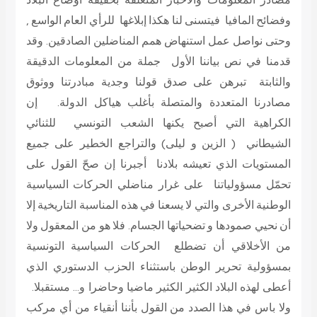
وفضائح المافيا فيتسنى لنا هكذا إبلاغها للرأي العام الواسع ,
وحتى نواصل عمل استنهاض همم المناضلين الصادقين. وقد
قدمنا في نص بياننا الأول جملة من المعلومات الدقيقة
والثابتة تبرهن على صدق قولنا وجدية مبادرتنا ووثوق
مصادرنا المتعددة والمتصلة بأغلب هياكل الدولة. إن
الكراهية التي أصبح يكنها الشعب التونسي للثنائي
الشيطاني ( الزين و ليلى) والتراجع الخطير على جميع
المستويات الذي تعيشه بلادنا أجبرنا إن صحّ القول على
تحمّل مسؤولياتنا على غرار مناضلي الحركات السياسية
الوطنية الأخرى والتي لا يسعنا في هذه المناسبة التاريخية إلا
أن نحيي صمودها و تضحياتها الجسام. فلا هو من المعقول ولا
من الأخلاقي أن تضطلع الحركات السياسية التونسية
بمسؤولية تحرير الوطن باستثناء الحزب الدستوري الذي
أعطى لهذه البلاد الكثير الكثير ماضيا وحاضرا و… مستقبلا.
ولا باس في هذا الصدد من القول بأننا أنقياء من أي مركب