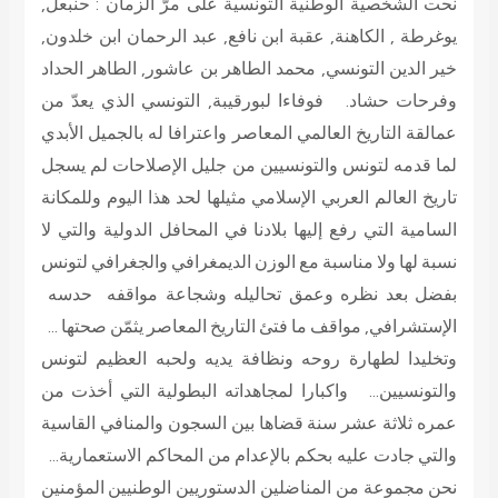
نحت الشخصية الوطنية التونسية على مرّ الزمان : حنبعل,
يوغرطة , الكاهنة, عقبة ابن نافع, عبد الرحمان ابن خلدون,
خير الدين التونسي, محمد الطاهر بن عاشور, الطاهر الحداد
وفرحات حشاد. فوفاءا لبورقيبة, التونسي الذي يعدّ من
عمالقة التاريخ العالمي المعاصر واعترافا له بالجميل الأبدي
لما قدمه لتونس والتونسيين من جليل الإصلاحات لم يسجل
تاريخ العالم العربي الإسلامي مثيلها لحد هذا اليوم وللمكانة
السامية التي رفع إليها بلادنا في المحافل الدولية والتي لا
نسبة لها ولا مناسبة مع الوزن الديمغرافي والجغرافي لتونس
بفضل بعد نظره وعمق تحاليله وشجاعة مواقفه حدسه
الإستشرافي, مواقف ما فتئ التاريخ المعاصر يثمّن صحتها …
وتخليدا لطهارة روحه ونظافة يديه ولحبه العظيم لتونس
والتونسيين… واكبارا لمجاهداته البطولية التي أخذت من
عمره ثلاثة عشر سنة قضاها بين السجون والمنافي القاسية
والتي جادت عليه بحكم بالإعدام من المحاكم الاستعمارية…
نحن مجموعة من المناضلين الدستوريين الوطنيين المؤمنين