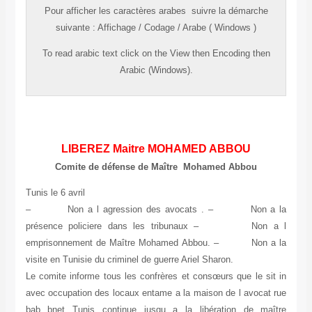
Pour afficher les caractères
arabes
suivre la démarche
suivante
:
Affichage
/
Codage
/
Arabe ( Windows )
To read
arabic
text click on the
View
then
Encoding
then
Arabic (Windows).
LIBEREZ Maitre MOHAMED ABBOU
Comite de défense de Maître Mohamed Abbou
– Non a l agression des avocats . – Non a la
présence policiere dans les tribunaux – Non a l
emprisonnement de Maître Mohamed Abbou. – Non a la
visite en Tunisie du criminel de guerre Ariel Sharon.
Le comite informe tous les confrères et consœurs que le sit in
avec occupation des locaux entame a la maison de l avocat rue
bab bnet Tunis continue jusqu a la libération de maître