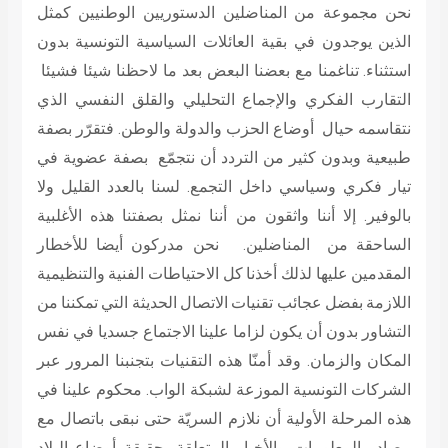
نحن مجموعة من المناضلين الدستوريين الوطنيين كمثل
الذين يوجدون في بقية العائلات السياسية التونسية بدون
استثناء. تناغمنا مع بعضنا البعض بعد ما لاحظنا شيئا فشيئا
التقارب الفكري والإجماع التحليلي والقلق النفسي الذي
نتقاسمه حيال أوضاع الحزب والدولة والوطن. فتقرّر بصفة
طبيعية وبدون كثير من التردد أن نتجمّع بصفة عضوية في
تيار فكري وسياسي داخل التجمع. لسنا بالعدد القليل ولا
بالوفير. إلا أننا واثقون من أننا نمثل بصفتنا هذه الأغلبية
الساحقة من المناضلين. نحن مدركون أيضا للأخطار
المقدمين عليها لذلك أخذنا كل الاحتياطات الفنية والتنظيمية
اللازمة بفضل عجائب تقنيات الاتصال الحديثة التي تمكننا من
التشاور بدون أن يكون لزاما علينا الاجتماع جسديا في نفس
المكان والزمان. وقد أمنّا هذه التقنيات بتجنبنا المرور عبر
الشركات التونسية الموزعة لشبكة الواب. محكوم علينا في
هذه المرحلة الأولية أن نلازم السريّة حتى نبقى باتصال مع
مصادر المعلومات والأخبار المتعلقة بحقيقة أوضاع البلاد