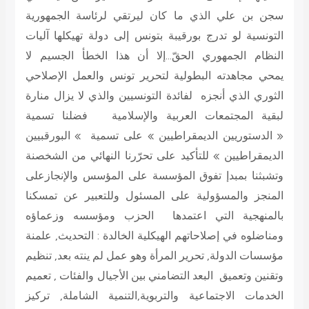
سجن بن علي الذي ما كان ليرتقي لرئاسة الجمهورية
التونسية لو تدرج بورقيبة بتونس إلى دولة تهيكلها آليات
النظام الجمهوري الحقّ…إلا أن هذا الخطأ الجسيم لا
يمحي مجاهدته البطولية لتحرير تونس والعمل الإصلاحي
الثوري الذي أنجزه لفائدة التونسيين والذي لا يزال منارة
لبقية المجتمعات العربية والإسلامية فضلنا تسمية
« الدستوريين الديمقراطيين » على تسمية » البورقبيين
الديمقراطيين » للتأكيد على تحرّرنا النهائي من الشخصنة
وتشبثنا بمبدإ تفوق المؤسسة على المؤسس والإنجازعلى
المنجز والمسؤولية على المسئول وللتعبير عن تمسكنا
بالمنهجية التي اعتمدها الحزب ومؤسسه وزعماؤه
ومناضلوه في إصلاحاتهم الهيكلية الخالدة : التحديث, علمنة
مؤسسات الدولة, تحرير المرأة وهو عمل لم ينته بعد, تنظيم
وتقنين وتعميق البعد التضامني بين الأجيال والفئات , تعميم
الخدمات الاجتماعية والتربوية,التنمية الشاملة, تركيز