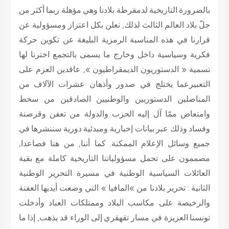
بالضرورة التاريخية لدمقرطة بلادنا وهي مؤهلة ربما أكثر من
جلّ بلاد العالم الثالث لذلك, نعلن بكل اعتزاز ومسؤولية عن
قرارنا في هذه المناسبة الرمزية البليغة عن تكوين حركة
فكرية وسياسية داخل وخارج ما يسمى بالتجمع اخترنا لها
تسمية « الدستوريون الديمقراطيون », عاقدين العزم على
التعبيرعما يختلج في صدور وأذهان عشرات الآلاف من
المناضلين الدستوريين والوطنيين الصادقين من سخط
وامتعاض ممّا آل إليه الحزب والدولة من تعفن وقرصنة
وفساد وذلك عبر بيانات إخبارية ومبدئية دورية سننشرها في
جميع وسائل الإعلام الممكنة. كما أننا, من هنا فصاعدا,
مصممون على تحمل مسؤولياتنا التاريخية كاملة مع بقية
العائلات السياسية الوطنية في مسيرة التحرير الوطنية
الثانية : تحرير بلادنا من »المافيا » التي وضعت أيديها العفنة
والرخيصة على مكاسب البلاد وممتلكات العباد وأدخلت
تونسنا العزيزة في مسار تقهقري إلى الوراء قد يذهب, إذا ما