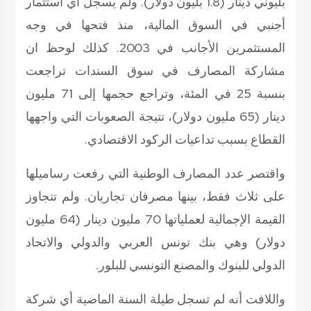
بليوني دينار (1.8 بليون دولار). ولم يسجل أي استثمار
أجنبي في السوق المالية، منذ فتحها في وجه
المستثمرين الأجانب في 2003. كذلك لوحظ ان
مشاركة المصارف في سوق السندات تراجعت
بنسبة 25 في المئة، وتراجع حجمها إلى 71 مليون
دينار (65 مليون دولار)، نتيجة الصعوبات التي واجهها
القطاع بسبب تداعيات الركود الاقتصادي.
واقتصر عدد المصارف الوطنية التي رفعت رساميلها
على ثلاث فقط، بينها مصرفان تجاريان. ولم تتجاوز
القيمة الإجمالية لعملياتها 70 مليون دينار (64 مليون
دولار) وهي بنك تونس العربي والدولي والاتحاد
الدولي للبنوك والمصنع التونسي للبلور.
واللافت أنه لم تسجل طيلة السنة الماضية أي شركة