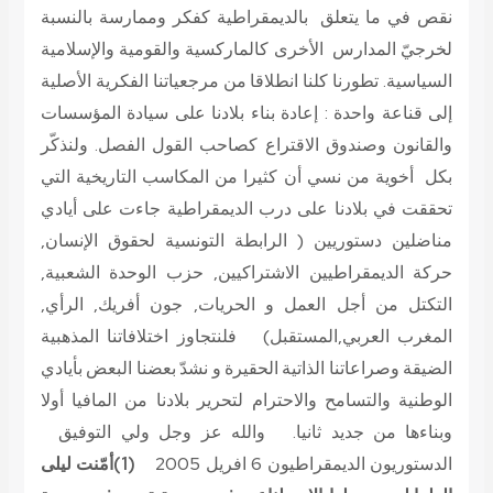
نقص في ما يتعلق بالديمقراطية كفكر وممارسة بالنسبة
لخرجيّ المدارس الأخرى كالماركسية والقومية والإسلامية
السياسية. تطورنا كلنا انطلاقا من مرجعياتنا الفكرية الأصلية
إلى قناعة واحدة : إعادة بناء بلادنا على سيادة المؤسسات
والقانون وصندوق الاقتراع كصاحب القول الفصل. ولنذكّر
بكل أخوية من نسي أن كثيرا من المكاسب التاريخية التي
تحققت في بلادنا على درب الديمقراطية جاءت على أيادي
مناضلين دستوريين ( الرابطة التونسية لحقوق الإنسان,
حركة الديمقراطيين الاشتراكيين, حزب الوحدة الشعبية,
التكتل من أجل العمل و الحريات, جون أفريك, الرأي,
المغرب العربي,المستقبل) فلنتجاوز اختلافاتنا المذهبية
الضيقة وصراعاتنا الذاتية الحقيرة و نشدّ بعضنا البعض بأيادي
الوطنية والتسامح والاحترام لتحرير بلادنا من المافيا أولا
وبناءها من جديد ثانيا. والله عز وجل ولي التوفيق
الدستوريون الديمقراطيون
6 افريل 2005
(1)أمّنت ليلى