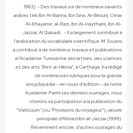
1983). – Des travaux sur de nombreux savants
arabes tels Ibn Al-Banna, Ibn Sina, Al-Birouni, Omar
Al-Khayame, al-Razi, Ibn Al-Haythami, Ibn Al-
Jazzar, Al Qalsadi… – Il a largement contribué à
l’arabisation du vocabulaire scientifique. M. Souissi
a contribué à de nombreux travaux et publications
à l’Académie Tunisienne des lettres, des sciences
et des arts “Beït al-Hikma”, à Carthage. Il a rédigé
de nombreuses rubriques pour la grande
encyclopédie —en cours d’édition— de notre
Académie. Parmi ses derniers ouvrages, nous
citerons sa participation à la publication du
“Viaticuum” (ou “Provisions du voyageur”), œuvre
principale d’Ahmed Ibn al-Jazzar (1999).
Récemment encore, d’autres ouvrages du