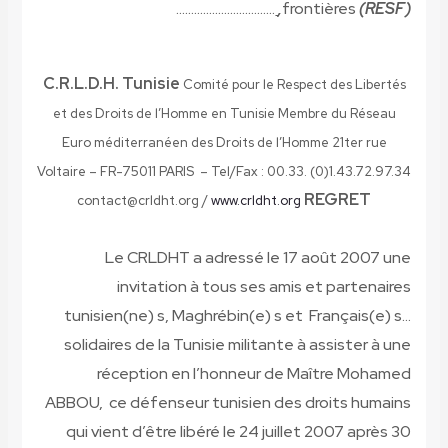
……………………………
frontières
(RESF),
C.R.L.D.H. Tunisie
Comité pour le Respect des Libertés
et des Droits de l’Homme en Tunisie Membre du Réseau
Euro méditerranéen des Droits de l’Homme
21ter rue
Voltaire – FR-75011 PARIS – Tel/Fax : 00.33. (0)1.43.72.97.34
REGRET
contact@crldht.org /
www.crldht.org
Le CRLDHT a adressé le 17 août 2007 une
invitation à tous ses amis et partenaires
tunisien(ne) s, Maghrébin(e) s et Français(e) s…
solidaires de la Tunisie militante à assister à une
réception en l’honneur de Maître Mohamed
ABBOU, ce défenseur tunisien des droits humains
qui vient d’être libéré le 24 juillet 2007 après 30