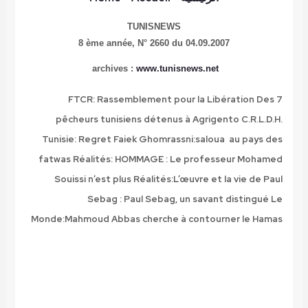
TUNISNEWS
8 ème année,
N° 2660 du 04.09.2007
archives :
www.tunisnews.net
FTCR: Rassemblement pour la Libération Des 7
pêcheurs tunisiens détenus à Agrigento
C.R.L.D.H.
Tunisie: Regret
Faiek Ghomrassni:saloua au pays des
fatwas
Réalités: HOMMAGE : Le professeur Mohamed
Souissi n’est plus
Réalités:L’œuvre et la vie de Paul
Sebag : Paul Sebag, un savant distingué
Le
Monde:Mahmoud Abbas cherche à contourner le Hamas