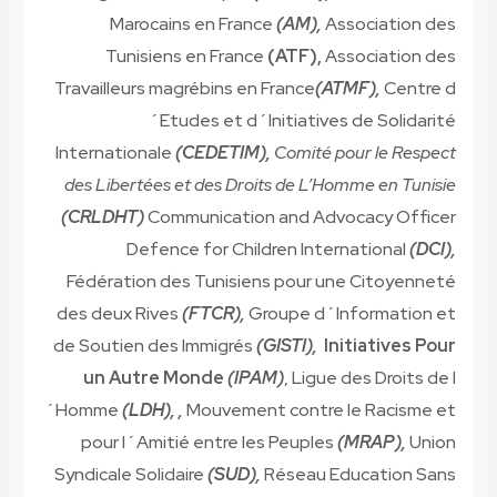
Marocains en France
(AM),
Association des
Tunisiens en France
(ATF),
Association des
Travailleurs magrébins en France
(ATMF),
Centre d
´Etudes et d´Initiatives de Solidarité
Internationale
(CEDETIM),
Comité pour le Respect
des Libertées et des Droits de L’Homme en Tunisie
(CRLDHT)
Communication and Advocacy Officer
Defence for Children International
(DCI),
Fédération des Tunisiens pour une Citoyenneté
des deux Rives
(FTCR),
Groupe d´Information et
de Soutien des Immigrés
(GISTI),
Initiatives Pour
un Autre Monde
(IPAM)
, Ligue des Droits de l
´Homme
(LDH),
,
Mouvement contre le Racisme et
pour l´Amitié entre les Peuples
(MRAP),
Union
Syndicale Solidaire
(SUD),
Réseau Education Sans