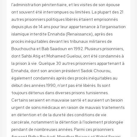
l’administration pénitentiaire, et les visites de son épouse
ont souvent été interrompues ou limitées. La plupart des 21
autres prisonniers politiques libérés étaient emprisonnés
depuis plus de 14 ans pour leur appartenance à l’organisation
islamique interdite Ennahda (Renaissance), après des
procès inéquitables devant les tribunaux militaires de
Bouchoucha et Bab Saadoun en 1992. Plusieurs prisonniers,
dont Sahbi Atig et Mohamed Gueloui, ont été condamnés à
la prison à vie. Quelque 30 autres prisonniers appartenant à
Ennahda, dont son ancien président Sadok Chourou,
également condamnés après des procès inéquitables au
début des années 1990, n’ont pas été libérés. Ils sont
toujours détenus dans diverses prisons tunisiennes.
Certains seraient en mauvaise santé et auraient un besoin
urgent de soins médicaux en raison de mauvais traitements
en détention et de la dureté des conditions de vie
carcérale, notamment la détention à l’isolement prolongée
pendant de nombreuses années. Parmi ces prisonniers
figurent Ridha Boukadi, Mondher Bejaoui et Wahid Serairi.