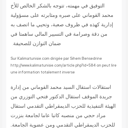
التوفيق في مهمته، تتوجه بالشكر الخالص للأخ
محمد القوماني على صبره ومثابرته على مسؤولية
إدارية كهذه في ظروف صعبة، وتحيي ما اتصف به
من دقة وصرامة في التسيير المالي ساهمتا في
ضمان التوازن للصحيفة
.
Sur Kalimatunisie.com dirigée par Sihem Bensedrine
http://www.kalimatunisie.com/article.php?id=584
on peut lire
une information totalement inverse
استقالات
استقال السيد محمد القوماني من إدارة
جريدة الموقف استقال الدكتور فتحي التوزري من
الهيئة التنفيذية للحزب الديمقراطي التقدمي استقال
مراد حجي من منصبه كاتبا عاما لجامعة بنزرت
للحزب الديمقراطي التقدمي ومن عضوية الجامعة.