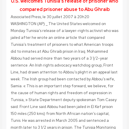
U.S. welcomes Tunisia’s release of prisoner who
compared prisoner abuse to Abu Ghraib
Associated Press, le 30 juillet 2007 à 20h20
WASHINGTON (AP)
_ The United States welcomed on
Monday Tunisia’s release of a lawyer-rights activist who was
jailed after he wrote an online article that compared
Tunisia’s treatment of prisoners to what American troops
did to inmates at Abu Ghraib prison in Iraq. Mohammed
Abbou had served more than two years of a 3 1/2-year
sentence. An Irish rights advocacy watchdog group, Front
Line, had drawn attention to Abbou’s plight in an appeal last
week. The Irish group had been contacted by Abbou’s wife,
Samia. « This is an important step forward, we believe, for
the cause of human rights and freedom of expression in
Tunisia, » State Department deputy spokesman Tom Casey
said. Front Line said Abbou had been jailed in El Kef prison
150 miles (250 kms) from North African nation’s capital,
Tunis. He was arrested in March 2005 and sentenced a
month later to 3 1/2 years in prison. The Tunisia Monitoring