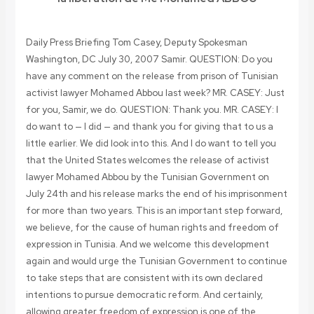
Daily Press Briefing Tom Casey, Deputy Spokesman
Washington, DC July 30, 2007
Samir.
QUESTION: Do you
have any comment on the release from prison of Tunisian
activist lawyer Mohamed Abbou last week?
MR. CASEY: Just
for you, Samir, we do. QUESTION: Thank you. MR. CASEY: I
do want to — I did — and thank you for giving that to us a
little earlier. We did look into this. And I do want to tell you
that the United States welcomes the release of activist
lawyer Mohamed Abbou by the Tunisian Government on
July 24th and his release marks the end of his imprisonment
for more than two years. This is an important step forward,
we believe, for the cause of human rights and freedom of
expression in Tunisia. And we welcome this development
again and would urge the Tunisian Government to continue
to take steps that are consistent with its own declared
intentions to pursue democratic reform. And certainly,
allowing greater freedom of expression is one of the