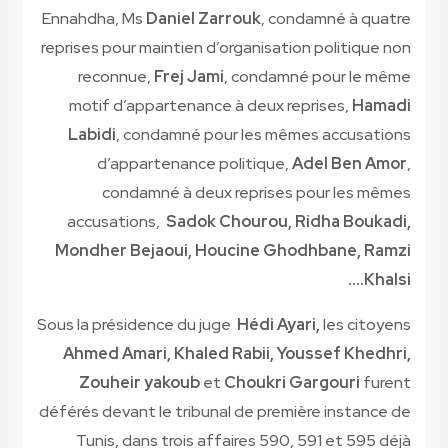
Ennahdha, Ms
Daniel Zarrouk
, condamné à quatre
reprises pour maintien d’organisation politique non
reconnue,
Frej Jami
, condamné pour le même
motif d’appartenance à deux reprises,
Hamadi
Labidi
, condamné pour les mêmes accusations
d’appartenance politique,
Adel Ben Amor
,
condamné à deux reprises pour les mêmes
accusations,
Sadok Chourou, Ridha Boukadi,
Mondher Bejaoui, Houcine Ghodhbane, Ramzi
.
Khalsi…
Sous la présidence du juge
Hédi Ayari,
les citoyens
Ahmed Amari, Khaled Rabii, Youssef Khedhri,
Zouheir yakoub
et
Choukri Gargouri
furent
déférés devant le tribunal de première instance de
Tunis, dans trois affaires 590, 591 et 595 déjà