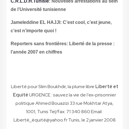
C.R.L.D.H.Tunisie
: Nouvelles arrestations au sein
de l’Université tunisienne
Jameleddine EL HAJJI: C’est cool, c’est jeune,
c’est n’importe quoi !
Reporters sans frontières: Liberté de la presse :
l’année 2007 en chiffres
Liberté pour Slim Boukhdir, la plume libre
Liberté et
Equité
URGENCE : sauvez la vie de l’ex-prisonnier
politique Ahmed Bouazizi 33 rue Mokhtar Atya,
1001, Tunis Tel/fax: 71 340 860 Email :
Liberté_équité@yahoo.fr Tunis, le 2 janvier 2008