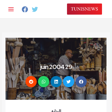
خطي
لى
لمحتوى
29 juin 2004
البداية