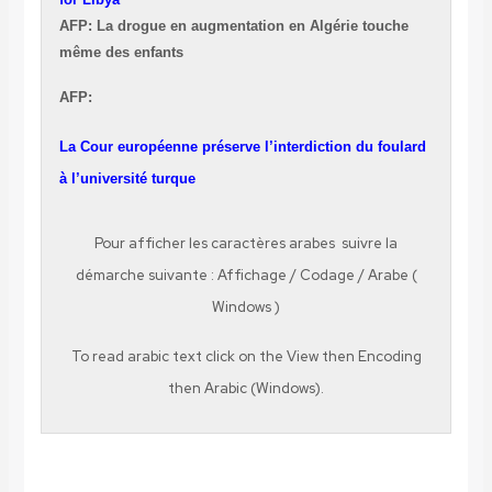
AFP: La drogue en augmentation en Algérie touche
même des enfants
AFP:
La Cour européenne préserve l’interdiction du foulard
à l’université turque
Pour afficher les caractères
arabes
suivre la
démarche suivante
:
Affichage
/
Codage
/
Arabe (
Windows )
To read
arabic
text click on the
View
then
Encoding
then
Arabic (Windows).