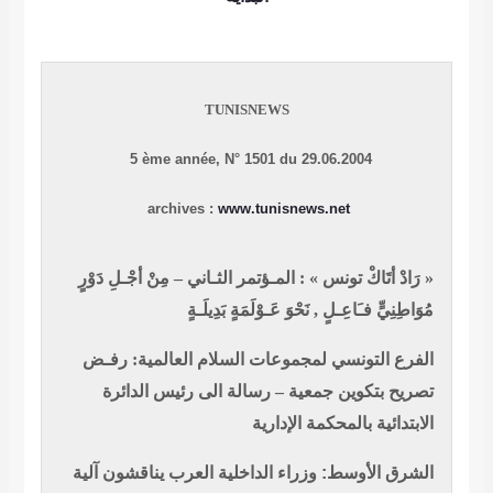
TUNISNEWS
5 ème année, N° 1501 du 29.06.2004
archives :
www.tunisnews.net
« رَادْ أتَاكْ تونس » : المـؤتمر الثـاني – مِنْ أجْـلِ دَوْرٍ
مُوَاطِنِيٍّ فـَاعِـلٍ , نَحْوَ عَـوْلَمَةٍ بَدِيلَـةٍ
الفرع التونسي لمجموعات السلام العالمية: رفـض
تصريح بتكوين جمعية – رسالة الى رئيس الدائرة
الابتدائية بالمحكمة الإدارية
الشرق الأوسط: وزراء الداخلية العرب يناقشون آلية