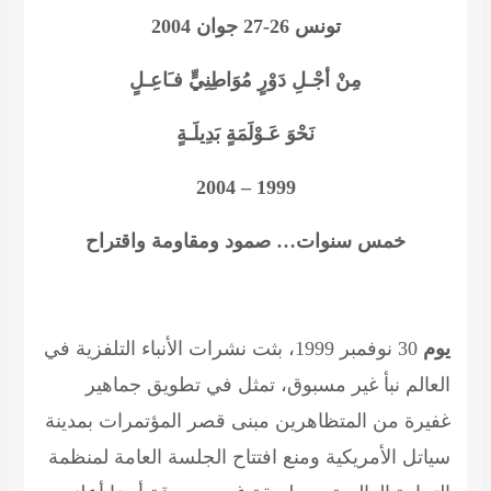
تونس 26-27 جوان 2004
مِنْ أجْـلِ دَوْرٍ مُوَاطِنِيٍّ فـَاعِـلٍ
نَحْوَ عَـوْلَمَةٍ بَدِيلَـةٍ
1999 – 2004
خمس سنوات… صمود ومقاومة واقتراح
يوم
30 نوفمبر 1999، بثت نشرات الأنباء التلفزية في
العالم نبأ غير مسبوق، تمثل في تطويق جماهير
غفيرة من المتظاهرين مبنى قصر المؤتمرات بمدينة
سياتل الأمريكية ومنع افتتاح الجلسة العامة لمنظمة