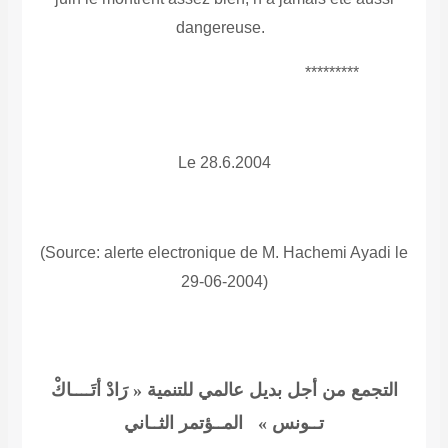
dangereuse.
*********
Le 28.6.2004
(Source: alerte electronique de M. Hachemi Ayadi le
29-06-2004)
التجمع من أجل بديل عالمي للتنمية « رَادْ أتَــــاكْ
تــونس »
المــؤتمر الثــاني