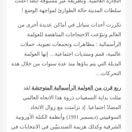
التجارة العالمية. وبطريقة غير مسبوقة أيضا أعلنت
سلطات المدينة حالة الطوارئ لمواجهة الوضع !
تكررت أحداث سياتل في أماكن عديدة أخرى من
العالم وتنوّعت الاحتجاجات المناهضة للعولمة
الرأسمالية : مظاهرات وتجمعات تعبوية، حملات
عالمية، قمم ومنتديات اجتماعية… إنها العولمة
البديلة التي يتم بناؤها منذ عدة سنوات من خلال هذه
التحركات…
ربع قرن من العولمة الرأسمالية المتوحشة
.
لقد
مثلت بداية التسعينات ذروة هذا الاتجاه العالمي
المضادّ اجتماعيا. إذ تزامنت مع زوال الاتحاد
السوفييتي (ديسمبر 1991) وأنظمة الكتلة الأوروبية
الشرقية وكذلك هزيمة الصندينيّين في الانتخابات في