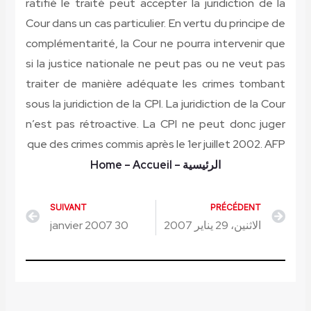
ratifié le traité peut accepter la juridiction de la
Cour dans un cas particulier. En vertu du principe de
complémentarité, la Cour ne pourra intervenir que
si la justice nationale ne peut pas ou ne veut pas
traiter de manière adéquate les crimes tombant
sous la juridiction de la CPI. La juridiction de la Cour
n’est pas rétroactive. La CPI ne peut donc juger
que des crimes commis après le 1er juillet 2002.
AFP
الرئيسية
–
– Accueil
Home
SUIVANT
PRÉCÉDENT
Next
Prev
الاثنين، 29 يناير 2007
30 janvier 2007