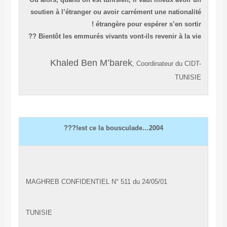
soutien à l’étranger ou avoir carrément une natio
étrangère pour espérer s’en so
Bientôt les emmurés vivants vont-ils revenir à la 
Khaled Ben M’barek
, Coordinateur du
TU
2004…est ce la bousculade!???
MAGHREB CONFIDENTIEL N° 511 du 24/05/01
TUNISIE