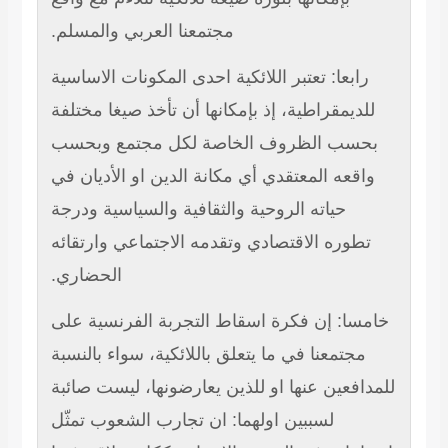
مجتمعنا العربي والمسلم.
ابعا: تعتبر اللائكية احدى المكونات الاساسية
ديمقراطية، إذ بإمكانها أن تأخذ صيغا مختلفة
سب الظروف الخاصة لكل مجتمع وبحسب
قعه المعتقدي أي مكانة الدين او الأديان في
حياته الروحية والثقافية والسياسية ودرجة
طوره الاقتصادي وتقدمه الاجتماعي وارتقائه
الحضاري.
سا: إن فكرة اسقاط التجربة الفرنسية على
جتمعنا في ما يتعلق باللائكية، سواء بالنسبة
افعين عنها او للذين يعارضونها، ليست صائبة
لسببين اولهما: ان تجارب الشعوب تمثّل