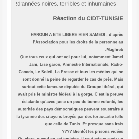
d’années noires, terribles et inhumaine
Réaction du CIDT-TUN
HAROUN A ETE LIBERE HIER SAMEDI , d’
l’Association pour les droits de la perso
Mag
Que tous ceux qui ont agi pour lui, notamment 
Jani, Lise garon, Amnestie Internationale, 
Canada, Le Soleil, La Presse et tous les médias 
sont donné la peine de regarder le cas de près
surtout cette fameuse députée du Groupe libéra
avait pris le ministre fédéral à la gorge. C’est la 
éclatante qu’avec juste un peu de bonne volont
autorités des pays démocratiques peuvent soustr
la tyrannie des citoyens broyés par des tortiocartie
que celle de Tunis. Et presque sans 
Bientôt les prisons vidé
Ou alors, quand on est tunisien, il vaut mieux av