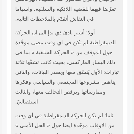
ضا فيهما للقضية اللائكية والسلفية، واسهاما
في النقاش أتقدّم بالملاحظات التالية:
أولا: أشير بادئ ذي بدإ الى ان الحركة
يمقراطية لم تكن في اي وقت مضى موحَّدة
ل الموقف من « الحركة السلفية » بما في
 اليسار الماركسي، بحيث كانت تشقّها ثلاثة
ت: الأول يُنسّق معها ويصدر البيانات، والثاني
هض مشروعها المجتمعي والسياسي وفكرها
وممارساتها ويرفض التحالف معها، والثالث
استئصاليّ.
نيا: لم تكن الحركة الديمقراطية في أي وقت
الاوقات موحّدة ايضا حول « الحل الأمني »