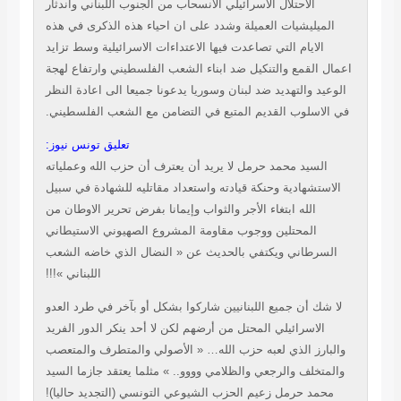
الاحتلال الاسرائيلي الانسحاب من
الجنوب اللبناني واندثار
ميليشيات العميلة وشدد على ان احياء هذه الذكرى في هذه
الايام التي تصاعدت فيها الاعتداءات الاسرائيلية وسط تزايد
 القمع والتنكيل ضد
ابناء الشعب الفلسطيني وارتفاع لهجة
د والتهديد ضد لبنان وسوريا يدعونا جميعا
الى اعادة النظر
اسلوب القديم المتبع في التضامن مع الشعب الفلسطيني.
تعليق تونس نيوز:
لسيد محمد حرمل لا يريد أن يعترف أن حزب الله وعملياته
ستشهادية وحنكة قيادته واستعداد مقاتليه للشهادة في سبيل
الله ابتغاء الأجر والثواب وإيمانا بفرض تحرير الاوطان من
المحتلين ووجوب مقاومة المشروع الصهيوني الاستيطاني
سرطاني ويكتفي بالحديث عن « النضال الذي خاضه الشعب
اللبناني »!!!
ك أن جميع اللبنانيين شاركوا بشكل أو بآخر في طرد العدو
الاسرائيلي المحتل من أرضهم لكن لا أحد ينكر الدور الفريد
ارز الذي لعبه حزب الله…
« الأصولي والمتطرف والمتعصب
تخلف والرجعي والظلامي وووو.. »
مثلما يعتقد جازما السيد
مد حرمل زعيم الحزب الشيوعي التونسي (التجديد حاليا)!