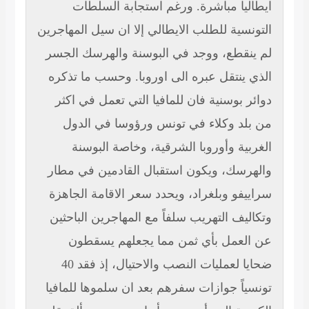
ليا مباشرة. ورغم استجابة السلطات
نسية للطلب الايطالي إلا ان سيل المهاجرين
نقطع، ووجد في البوسنة والهرسك الجسر
 ينتقل عبره الى اوروبا. وحسب ما تذكره
ر بوسنية فان للمافيا التي تعمل في اكثر
لد وكلاء في تونس ورؤوسا في الدول
بية وأوروبا الشرقية، وخاصة البوسنة
رسك، ويكون استقبال القادمين في مطار
يفو وبلغراد، ويحدد سعر الاقامة الجاهزة
ليف التهريب سلفاً مع المهاجرين الباحثين
لعمل بأي ثمن مما يجعلهم يسقطون
ضحايا لعمليات النصب والاحتيال، إذ فقد 40
ياً جوازات سفرهم بعد ان سلموها للمافيا