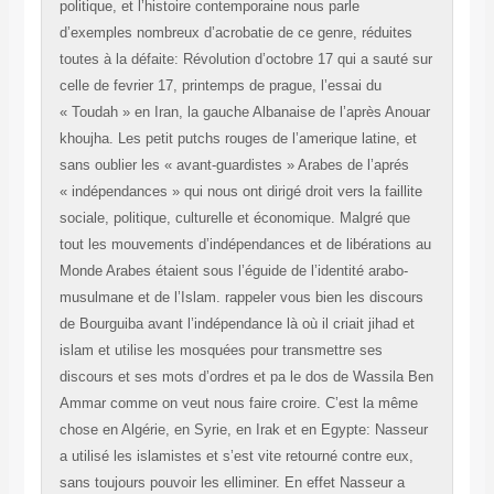
politique, et l’histoire contemporaine nous parle
d’exemples nombreux d’acrobatie de ce genre, réduit
toutes à la défaite: Révolution d’octobre 17 qui a saut
celle de fevrier 17, printemps de prague, l’essai du
« Toudah » en Iran, la gauche Albanaise de l’après A
khoujha. Les petit putchs rouges de l’amerique latine,
sans oublier les « avant-guardistes » Arabes de l’apr
« indépendances » qui nous ont dirigé droit vers la fail
sociale, politique, culturelle et économique. Malgré q
tout les mouvements d’indépendances et de libératio
Monde Arabes étaient sous l’éguide de l’identité arabo
musulmane et de l’Islam. rappeler vous bien les disc
de Bourguiba avant l’indépendance là où il criait jihad
islam et utilise les mosquées pour transmettre ses
discours et ses mots d’ordres et pa le dos de Wassil
Ammar comme on veut nous faire croire. C’est la m
chose en Algérie, en Syrie, en Irak et en Egypte: Na
a utilisé les islamistes et s’est vite retourné contre eu
sans toujours pouvoir les elliminer. En effet Nasseur 