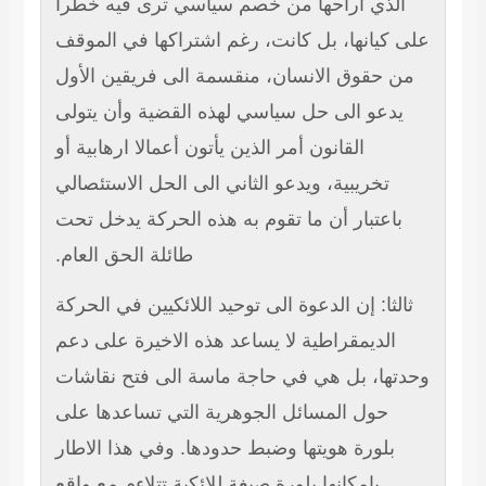
ذي أراحها من خصم سياسي ترى فيه خطرا
كيانها، بل كانت، رغم اشتراكها في الموقف
حقوق الانسان، منقسمة الى فريقين الأول
دعو الى حل سياسي لهذه القضية وأن يتولى
القانون أمر الذين يأتون أعمالا ارهابية أو
تخريبية، ويدعو الثاني الى الحل الاستئصالي
اعتبار أن ما تقوم به هذه الحركة يدخل تحت
طائلة الحق العام.
ثا: إن الدعوة الى توحيد اللائكيين في الحركة
لديمقراطية لا يساعد هذه الاخيرة على دعم
ها، بل هي في حاجة ماسة الى فتح نقاشات
حول المسائل الجوهرية التي تساعدها على
بلورة هويتها وضبط حدودها. وفي هذا الاطار
بإمكانها بلورة صيغة للائكية تتلاءم مع واقع