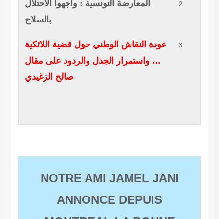
المعارضة التونسية : واجهوا الاحتلال
بالسلاح
عودة النقاش الوطني حول قضية اللائكية
… واستمرار الجدل والردود على مقال
صالح الزغيدي
NOTRE AMI JAMEL JAN
ANNONCE DEPUIS