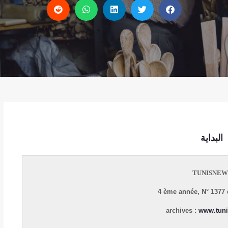
البداية
TUNISNEW
4 ème année, N° 1377 
archives :
www.tuni