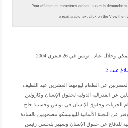
Pour afficher les caractères
arabes
suivre la démarche su
To read
arabic
text click on the
View
then
E
لمكي وجلال عياد
تونس في 26 فيفري ‏2004‏‏
ـلاغ عـدد 2
 حقوقي الطالبين المضربين عن الطعام ليومهما العشرين عبد اللطيف
ين عن الفدرالية الدولية لحقوق الإنسان وكارولين
ام الحريات وحقوق الإنسان في تونس وحسيبة حاج
نر عن اللجنة الألمانية لليونيسكو مصحوبين بالسادة
سية للدفاع عن حقوق الإنسان وسهير بلحسن رئيس