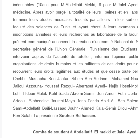
inéquitables (10ans pour M.Abdellatif Mekki, 8 pour M.Jalel Ayed
médecine. Après avoir purgé la totalité de leurs peines et en l’abs
terminer leurs études médicales. Inscrits par ailleurs à leur sorti
faculté des sciences de Tunis et ayant réussi à leurs examens d
inscriptions annulées et leurs recherches au laboratoire de la facu
présent communiqué annoncent la création d’un comité National de So
secrétaire général de l’Union Générale Tunisienne des Etudiants
intervenir auprès de l’autorité de tutelle , informer l’opinion 
organisations de droits humains et les militants de ces droits pour 
recouvrent leurs droits légitimes aux études et que cesse toute pe
Chebbi- Mustapha_Ben Jaafar- Sihem Ben Sedrine– Mohamed Nour
Jalloul Azzouna- Youssef Rezgui- Aberraouf Ayedi– Nejib Hosni-
Lotfi Hidouri-Malek Kefif-Saida Akremi-Semir Ben Amor- Fethi Jerb
Arfaoui- Slaheddine Jourchi-Maya Jeribi-Farida Abidi-Ali Ben Sale
Samï-Abdellatif Baili-Lassaad Jouhri- Ahmed Kalai-Sémir Dilou –Ah
Ben Salah. La présidente
Souheir Belhassen.
Comite de soutient à Abdellatif El mekki et Jalel Ayed