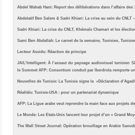
Abdel Wahab Hani: Report des délibérations dans l’affaire des
Abdelatif Ben Salem & Sadri Khiari: La crise au sein du CNLT 
Sadri Khiari: La crise du CNLT, Khémaïs Chamari et les électio
Sami Ben Abdallah: Le carnet de la semaine, Tunisien, Tunisi
Lecteur Assidu: Réaction de principe
JA/L’Intelligent: À l’assaut du paysage audiovisuel tunisien
SM
le Sommet
AFP: Consortium conduit par Iberdrola remporte un
Nouvelles de Tunisie: La Tunisie signe la »Déclaration d’Agadi
Réalités: Tunisie-USA : pour un partenariat dynamique
AFP: La Ligue arabe veut reprendre la main face aux projets 
Le Monde: Les Etats-Unis lancent leur projet d’un « Grand Moy
The Wall Street Journal: Opération brouillage en Arabie Saoudi