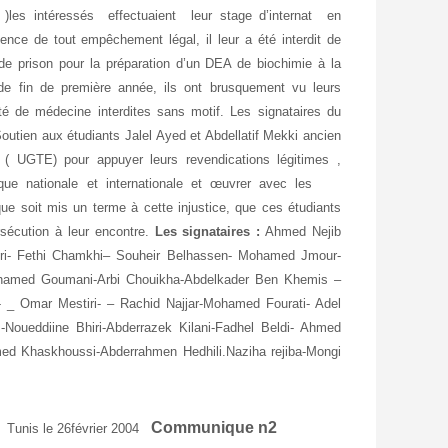
 )les intéressés effectuaient leur stage d’internat en
ence de tout empêchement légal, il leur a été interdit de
e de prison pour la préparation d’un DEA de biochimie à la
e fin de première année, ils ont brusquement vu leurs
lté de médecine interdites sans motif. Les signataires du
utien aux étudiants Jalel Ayed et Abdellatif Mekki ancien
 ( UGTE) pour appuyer leurs revendications légitimes ,
publique nationale et internationale et œuvrer avec les
que soit mis un terme à cette injustice, que ces étudiants
rsécution à leur encontre.
Les signataires :
Ahmed Nejib
i- Fethi Chamkhi– Souheir Belhassen- Mohamed Jmour-
Mohamed Goumani-Arbi Chouikha-Abdelkader Ben Khemis –
i- _ Omar Mestiri- – Rachid Najjar-Mohamed Fourati- Adel
m-Noueddiine Bhiri-Abderrazek Kilani-Fadhel Beldi- Ahmed
med Khaskhoussi-Abderrahmen Hedhili.Naziha rejiba-Mongi
Communique n2
Tunis le 26février 2004