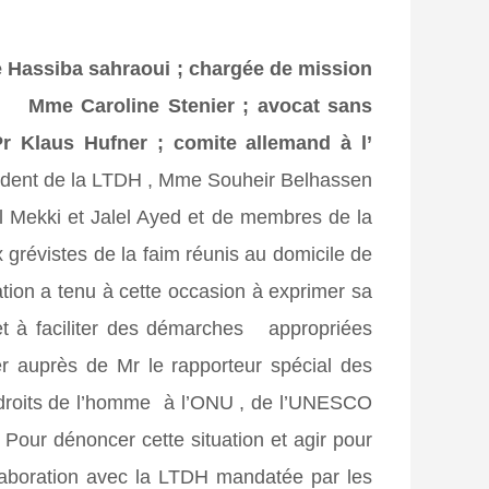
assiba sahraoui ; chargée de mission
– Mme Caroline Stenier ; avocat sans
aus Hufner ; comite allemand à l’
ident de la LTDH , Mme Souheir Belhassen
El Mekki et Jalel Ayed et de membres de la
 grévistes de la faim réunis au domicile de
tion a tenu à cette occasion à exprimer sa
 et à faciliter des démarches appropriées
ier auprès de Mr le rapporteur spécial des
 droits de l’homme à l’ONU , de l’UNESCO
 Pour dénoncer cette situation et agir pour
laboration avec la LTDH mandatée par les