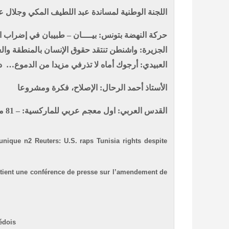
اللجنة الوطنية لمساندة عبد اللطيف المكي وجلال عياد
حركة النهضة بتونس: بيــــان – طبيبان في إضراب ا
الجزيرة: واشنطن تنتقد حقوق الإنسان بالمنطقة وال
العبيدي: أرجوك أماه لا تذرفي مزيدا من الدموع…
د.
الأستاذ أحمد الرحال: الإصلاح، فكرة ومشروعا
القدس العربي: اول معجم عربي للماركسية: – 81 مؤلفاً و28 مترجما في جهد استمر منذ عام 1986
munique n2
Reuters: U.S. raps Tunisia rights despite
s tient une conférence de presse sur l’amendement de
édois