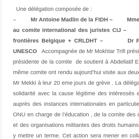
Une délégation composée de :
–
Mr Antoine Madlin de la FIDH – Mme H
au comite international des juristes CIJ 
frontières Belgique + CRLDHT – Dr Pr Kl
UNESCO
Accompagnée de Mr Mokhtar Trifi prés
présidente de la comite de soutient à Abdellatif 
même comite ont rendu aujourd’hui visite aux deux
Mr Mekki à leur 20 eme jours de grève . La déléga
solidarité avec la cause légitime des intéressés
auprès des instances internationales en particul
ONU en charge de l’éducation , de la comite des
et des organisations militantes des droits humains
y mettre un terme. Cet action sera mener en col