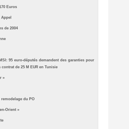
 170 Euros
– Appel
ns de 2004
enne
SI: 95 euro-députés demandent des garanties pour
 contrat de 25 M EUR en Tunisie
r »
de remodelage du PO
en-Orient »
te