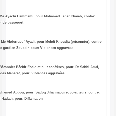
-Tunis, le 01/8/2001, N°: 2001/6031548, Me Ayachi Hammami, pour Mo
Mondher Khfacha + Tunis Air, pour: Vol de passeport
-Tunis, le 15/11/2001, N°: 2001/6051488, Me Abderraouf Ayadi, pour Me
Le Directeur de la Prison du 9 avril + Le gardien Zoubeir, pour: Viol
-Tunis, le 21/11/2001, N°: 60523573, Le Bâtonnier Béchir Essid et huit
contre: Le chef de la Région de Police des Manarat, pour: Violences 
-Tunis, le 24/11/2001, N°: 140/P5, Me Mohamed Abbou, pour: Sadoq Ji
Abdelaziz Jridi, directeur du journal Al-Hadath, pour: Diffamation