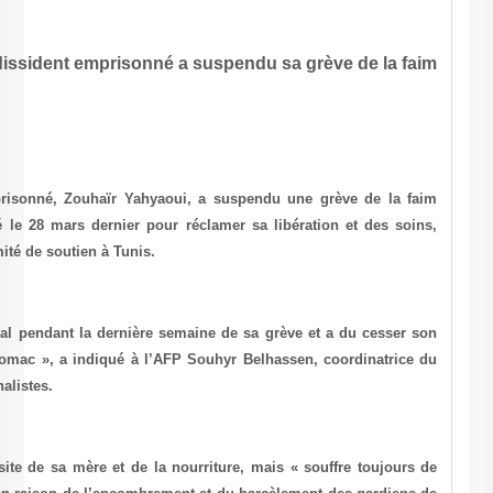
Un cybernaute dissident emprisonné a su
AFP, le 26.04.03 à 17h28
Un internaute dissident tunisien emprisonné, Zouhaïr Yahyaoui, 
après 21 jours d’un jeûne commencé le 28 mars dernier pour récla
apprend-on samedi auprès de son comité de soutien à Tunis.
« Zouhaïr était resté sans suivi médical pendant la dernière semain
jeûne à cause de violents maux d’estomac », a indiqué à l’AFP Sou
comité, formé essentiellement de journalistes.
Le 24 avril, le prisonnier a reçu la visite de sa mère et de la nourr