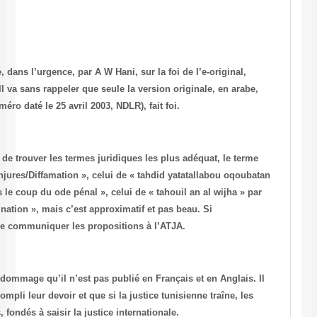
(Rapport préliminaire traduit de l’arabe, dans l’urgence, par A W Hani, 
transmis par Me Abbou depuis Tunis. Il va sans rappeler que seule la 
(publiée par TUNISNEWS dans son numéro daté le 25 avril 2003, NDLR),
Le traducteur, non juriste, a fait l’effort de trouver les termes juridiq
« Qadhf » en arabe a été traduit par « Injures/Diffamation », celui de 
jinaiyya » par « menaces tombant sous le coup du ode pénal », celui d
« enlèvement et détournement de destination », mais c’est approximati
quelqun trouve mieux, ça serait bien de communiquer les proposition
Ce rapport est très intéressant et il est dommage qu’il n’est pas publi
démontre bien que les avocats ont accompli leur devoir et que si la jus
victimes et leurs conseils seront, alors, fondés à saisir la justice inte