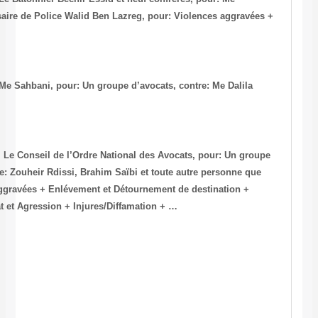
Abderraouf Ayadi, contre: Le Commissaire de Police Walid Ben Lazre
Atteinte à la liberté individuelle
-Tunis, le 23/6/2002, N°: 2002/7038967, Me Sahbani, pour: Un groupe d
M’rad, pour: Injures/Diffamation
-Tunis, le 26/12/2002, N°: 2002/7061799, Le Conseil de l’Ordre Nation
d’avocats, contre: Les Agents de Police: Zouheir Rdissi, Brahim Saïbi
l’enquête dévoilera, pour: Violences aggravées + Enlévement et Déto
Détention illégale + Entrave à magistrat et Agression + Injures/Diffa
Pour le Bureau de l’ATJA
Le Comité des Causes Justes
Me Mohamed Abbou