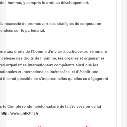
nécessaire de la promotion des droits de l’homme, y compris le droi
La Commission souligne, à cet égard, la nécessité de promouvoir des
internationale pour le développement fondées sur le partenariat.
La Commission prie le Haut Commissaire aux droits de l’homme d’invi
les États, les institutions nationales de défense des droits de l’hom
compétents des Nations Unies, les autres organismes internationaux 
organisations non gouvernementales nationales et internationales inté
compilation des idées et pratiques dont il serait possible de s’inspire
du séminaire.
(Source: M. Abdelwahab Al Hani d’après le Compte rendu hebdomadair
)
Commission des Droits de l’Homme:
http://www.unhchr.ch