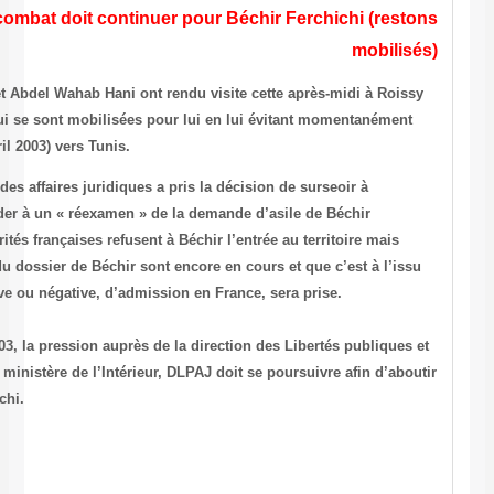
Après le répit du samedi le combat doit continuer pou
Béchir Ferchichi, à qui Mondher Sfar et Abdel Wahab Hani ont rendu v
CDG, remercie toutes les personnes qui se sont mobilisées pour lui 
son embarquement (aujourd’hui 26 avril 2003) vers Tunis.
La direction des Libertés publiques et des affaires juridiques a pris l
l’exécution du renvoi et de faire procéder à un « réexamen » de la de
Ferchichi. Ainsi, actuellement les autorités françaises refusent à Béchi
informe que l’instruction et l’examen du dossier de Béchir sont encore
de cet examen qu’une décision, positive ou négative, d’admission en 
En ce week-end, dimanche 27 avril 2003, la pression auprès de la dir
des affaires juridiques, dépendante du ministère de l’Intérieur, DLPAJ
à un issu favorable pour Béchir Ferchichi.
(Source:
contact@reveiltunisien.org
)