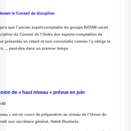
L’ancien expert-comptable de BATAM devant le Conseil de discipline
De source digne de foi, nous avons appris que l’ancien expert-comp
traduit bientôt devant le Conseil de discipline du Conseil de l’Ordre
Tunisie en raison de comptes du groupe présentés en retard et non c
loi. Il serait donc jugé devant ses pairs…, peut-être dans un premier 
(Source : Réalités du 24 avril 2003)
Maghreb: une réunion de « haut niveau » p
Associated Press, le 25 avril 2003 à 18h48
TUNIS (AP) – Une réunion de « haut niveau » est en cours de préparat
Maghreb arabe (UMA), a annoncé vendredi son secrétaire général, Ha