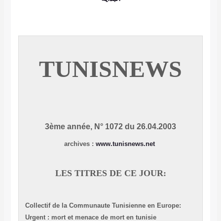
TUN
3ème année, 
:
LES TITR
Collectif de la Commu
Urgent : mort et menac