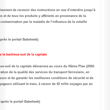
Les autorités portuaires de la Tunisie viennent de recevoir des instruc
nouvel ordre, l’importation des volailles et de tous les produits y aff
Belgique. Cette mesure vise à éviter la contamination par la maladie de
propagé en Belgique.
(Source : Assabah du 26 avril 2003, d’après le portail Babelweb)
Transport : Electrification de la ligne de la banlieue-sud de la capitale
L’électrification de la ligne de la banlieue-sud de la capitale démarre
2006). Ce projet contribuera à l’amélioration de la qualité des services
permettant de réduire la durée du parcours et de garantir les meilleur
confort pour plus de 25 millions de voyageurs utilisant le train, à ra
sur la ligne Tunis-Borj Cedria.
(Source : Le Temps du 26 avril 2003, d’après le portail Babelweb)