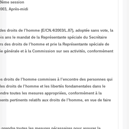
Commission des droits de l’homme, 59ème session
Palais des Nations à Genève, 24 avril 2003, Après-midi
Par une résolution sur les défenseurs des droits de l’homme (E/CN.4/2
Commission décide de proroger de trois ans le mandat de la Représen
général pour la question des défenseurs des droits de l’homme et pri
continuer de faire rapport à l’Assemblée générale et à la Commission
à son mandat.
Elle condamne toutes les violations des droits de l’homme commises
s’emploient à promouvoir et défendre les droits de l’homme et les li
monde entier, et engage les États à prendre toutes les mesures appr
Déclaration et à tous les autres instruments pertinents relatifs aux dr
cesser ces violations.
Elle demande aussi à tous les États de prendre toutes les mesures né