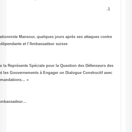
W. Hani)
Camouflet pour l’Ambassadeur Négationniste Mansour, quelques jo
l’Experte indépendante et l’Ambassadeur 
« La Commission Proroge le Mandat de la Représente Spéciale pour 
Droits de l’Homme et Invite Instamment les Gouvernements à Engager
elle Concernant le Suivi de ses Recommandations… »
On ne peut être plus clair Monsieur l’Ambassadeur…