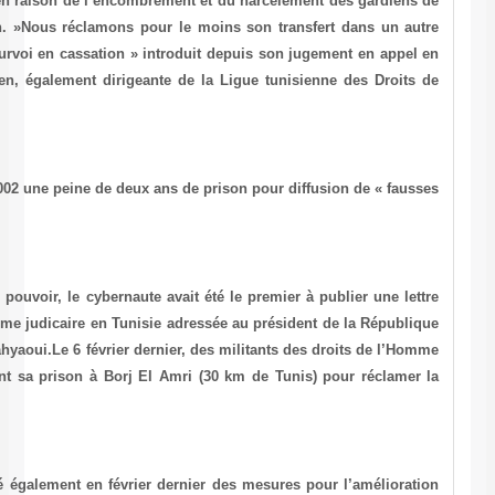
conditions carcérales épouvantables en raison de l’encombrement e
la prison », a affirmé Mme Belhassen. »Nous réclamons pour le mo
centre carcéral et l’examen de son pourvoi en cassation » introduit
juillet dernier, a ajouté Mme Belhassen, également dirigeante de l
l’Homme.Zouhaïr
Yahyaoui, 35 ans, purge depuis juin 2002 une peine de deux ans de pr
nouvelles » sur internet.
Sur son site très critique à l’égard du pouvoir, le cybernaute avait é
dénonçant le fonctionnement du système judicaire en Tunisie adress
par son oncle, le magistrat Mokhtar Yahyaoui.Le 6 février dernier, de
avaient tenté un rassemblement devant sa prison à Borj El Amri (3
libération du cybernaute.
Les autorités tunisiennes ont annoncé également en février dernier