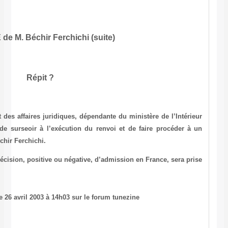
AFFAIRE de M.
Béchir Ferchichi
(s
Répit ?
La direction des Libertés publiques et des affaires juridiques, dépen
(Français, NDLR), a pris la décision de surseoir à l’exécution du 
réexamen de la demande d’asile de
Béchir Ferchichi
.
A l’issue de ce nouvel examen, une décision, positive ou négative, d
(Info publiée par Mme Loiza Toscane le 26 avril 2003 à 14h03 sur le f