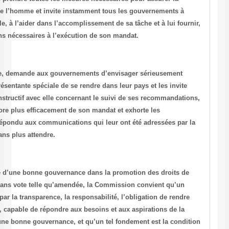
protection des défenseurs des droits de l’homme et invite instammen
coopérer avec la Représentante spéciale, à l’aider dans l’accomplissem
sur sa demande, toutes les informations nécessaires à l’exécution d
La Commission des droits de l’homme, demande aux gouvernements 
d’acquiescer aux demandes de la Représentante spéciale de se rendre 
instamment à engager un dialogue constructif avec elle concernant l
de sorte qu’elle puisse s’acquitter encore plus efficacement de son m
gouvernements qui n’ont pas encore répondu aux communications qui 
Représentante spéciale à y répondre sans plus attendre.
Dans une résolution portant sur le rôle d’une bonne gouvernance dan
l’homme (E/CN.4/2003/L.90), adoptée sans vote telle qu’amendée, la
système de gouvernement caractérisé par la transparence, la responsab
compte de ses actes et la participation, capable de répondre aux beso
population, constitue le fondement d’une bonne gouvernance, et qu’u