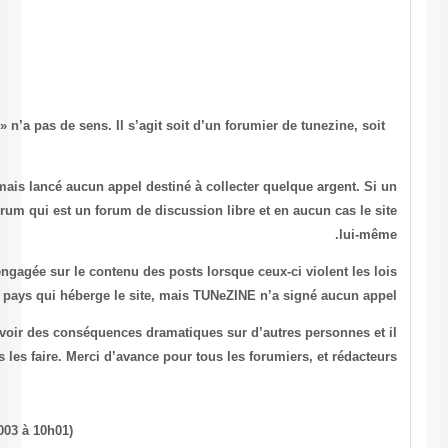
(*) Corrections nécessaires
Par : Sophie
L’expression « internaute de Tunezine » n’a pas de sens. Il s’agit soit
d’un lecteur.
D’autre part, le site TUNeZINE n’a jamais lancé aucun appel destiné 
tel appel a été posté, il l’a été sur le forum qui est un forum de discu
La responsabilité du site est certes engagée sur le contenu des post
du pays qui héberge le site, mais
Ce genre de confusions pourrait avoir des conséquences dramatiq
serait bon de ne pas les faire. Merci d’avance pour 
(Source : Forum Tunezine le 26 avril 2003 à 10h01)