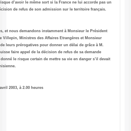
Si Maher est mort, son copain Béchir risque d’avoir le même sort si l
délai de grâce pour faire appel de la décision de refus de son admissio
Nous implorons les autorités françaises, et nous demandons instam
Jacques Chirac,
ainsi qu’à
Monsieur
de Villepin
, Ministres des Affair
Sarkozy
, Ministre de l’Intérieur, d’user de leurs prérogatives pour do
Béchir Ferchichi
pour que ce dernier puisse faire appel de la décisio
d’entrée sur le territoire français, étant donné le risque certain de met
être contraint d’être livré à la police tunisienne.
Communiqué du Bureau le samedi 26 avril 2003, à 2.00 heures
Contact : +33 (0) 6 60 06 59 98