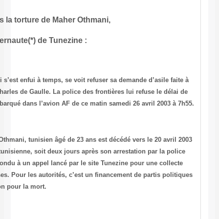
Mort sous la torture de Maher Oth
Internaute(*) de Tunezine :
Un copain à lui, Béchir Ferchichi, qui s’est enfui à temps, se voit re
son arrivée à l’Aéroport de Roissy Charles de Gaulle. La police des f
grâce de 24 heures. Il risque d’être embarqué dans l’avion AF de ce m
Nous venons d’apprendre que
Maher Othmani
, tunisien âgé de 23 an
dans les locaux de la police politique tunisienne, soit deux jours aprè
près de chez lui. Son crime : avoir répondu à un appel lancé par le s
d’argent pour des familles nécessiteuses. Pour les autorités, c’est un
illégaux. Cela vaut torture, et une option pour la mort.