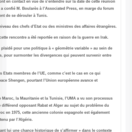
Les dirigeants des pays de la région sont en contact en vue de s’enten
qui devrait avoir lieu en juin prochain, a confié M. Boularès à l’Ass
sur « l’avenir du monde arabe » qui vient de se dérouler à Tunis.
Il n’a pas précisé si elle se tiendra au niveau des chefs d’Etat ou des 
Prévue initialement en février dernier, cette rencontre a été reportée e
Lors du forum de Tunis, M. Boularès a plaidé pour une politique à « g
l’UMA, à l’instar de l’Union européenne, pour surmonter les divergen
certains de ses membres.
« Des désaccords opposent souvent les Etats membres de l’UE, comme
concerne l’adhésion à l’euro ou à l’espace Shengen, pourtant l’Unio
s’élargit », a-t-il fait observer.
Créée en 1989 par l’Algérie, la Libye, le Maroc, la Mauritanie et la Tu
d’intégration entravé notamment par le différend opposant Rabat et A
Sahara Occidental. Annexée par le Maroc en 1975, cette ancienne col
revendiquée par le front Polisario, soutenu par l’Algérie.
Selon M. Boularès, « le Maghreb a devant lui une chance historique de