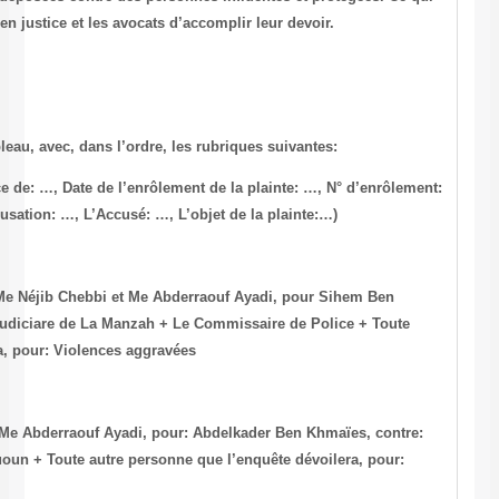
prive les citoyens de leur droit d’ester en justice et les avocats d’acco
(La liste est publiée sous forme de Tableau, avec, dans l’ordre, les ru
Greffe du Tribunal de Première Instance de: …, Date de l’enrôlement d
…, Avocat(s) de l’accusation: …, L’Accusation: …, L’Accusé: …, L’obje
-Tunis,le 19/7/2000, N°: 2000/1008658, Me Néjib Chebbi et Me Abderr
Sédrine, contre: Le Chef de la Police Judiciare de La Manzah + Le C
autre personne que l’enquête dévoilera, pour: Violences aggravées
-Tunis, le 04/4/2001, N°: 2001/6013177, Me Abderraouf Ayadi, pour: A
Le Commissaire de Police Taoufik Bououn + Toute autre personne que
Violences aggravées