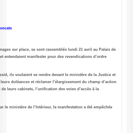
(Source : Réalités du 24 avril 2003)
Interdiction d’un rassemblement des avocats
Près de 200 avocats, selon des témoignages sur place, se sont rassem
la Justice à l’avenue Bab Bnet à Tunis et entendaient manifester pour
professionnel.
Conduits par le bâtonnier Me Béchir Essid, ils voulaient se rendre dev
de Droits de l’Homme pour manifester leurs doléances et réclamer l’
des avocats, l’immunité des avocats et de leurs cabinets, l’unification
profession et une couverture sanitaire.
Sans autorisation préalable octroyée par le ministère de l’Intérieur, 
cependant par les forces de l’ordre.
(Source : Réalités du 24 avril 2003)