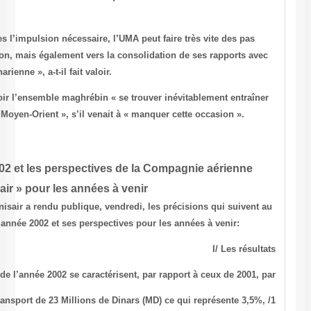
de l’après-guerre d’Irak.
« Si les Etats donnaient à ses structures l’impulsion nécessaire, l’UMA
décisifs non seulement vers l’intégration, mais également vers la con
l’Union européenne et l’Afrique subsaharienne », a-t-il fait valoir.
Il a mis en garde contre le risque de voir l’ensemble maghrébin « se 
par les tourbillons que va connaître le Moyen-Orient », s’il venait à 
Les Résultats de l’année 2002 et les perspectives de
« Tunisair » pour les années à ve
25/4/2003–
La direction générale de Tunisair a rendu publique, vendre
sujet des résultats de la société pour l’année 2002 et ses perspectives
Les résultats de l’année 2002 se caractérisent
Une baisse des recettes dans le transport de 23 Millions de Dina