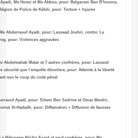
-Kébili, le 28/3/2002, N°: 2002/1359, Me Ayadi, Me Hosni et Me Abbo
contre: Khaled Ghazouani, Chef de la Région de Police de Kébili, pour
-Tunis, le 27/4/2002, N°: 2002/7027270, Me Abderraouf Ayadi, pour: La
Commissaire de Police Waild Ben Lazreg, pour: Violences aggravées
-Tunis, le 4/2/2002, N°: 2002/7027274, Me Abdelwahab Matar et 7 autre
Jouhri, contre: Tout agent des forces de sécurité que l’enquête dévoiler
individuelle + Injures + Menaces tombant sou le coup du code pénal
-Tunis, le 28/5/2002, N° 156/P5, Me Abderraouf Ayadi, pour: Sihem Be
contre: Abdelaziz Jridi, Directeur du journal Al-Hadadh, pour: Diffama
nouvelles
-Tunis, le 13/6/2002, N°: 2002/7035634, Le Bâtonnier Béchir Essid et n