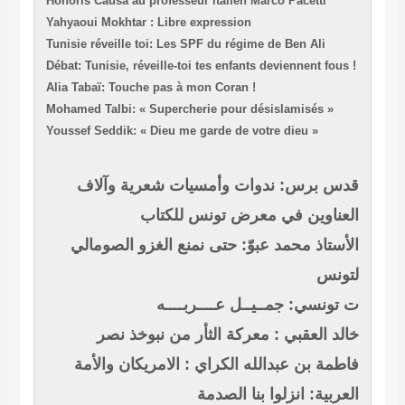
Honoris Causa au profe
Yahyaoui Mokhtar : Lib
Tunisie réveille toi: L
Débat: Tunisie, réveille
Alia Tabaï: Touche pas
Mohamed Talbi: « Supe
Youssef Seddik: « Dieu
شعرية وآلاف
كتاب
 الغزو الصومالي
ـه
ن نبوخذ نصر
امريكان والأمة