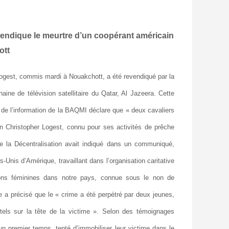
endique le meurtre d’un coopérant américain
ott
Logest, commis mardi à Nouakchott, a été revendiqué par la
ne de télévision satellitaire du Qatar, Al Jazeera. Cette
 de l’information de la BAQMI déclare que « deux cavaliers
in Christopher Logest, connu pour ses activités de prêche
 de la Décentralisation avait indiqué dans un communiqué,
Unis d’Amérique, travaillant dans l’organisation caritative
ons féminines dans notre pays, connue sous le non de
 a précisé que le « crime a été perpétré par deux jeunes,
rtels sur la tête de la victime ». Selon des témoignages
 un premier temps, tenté d’immobiliser leur victime dans le