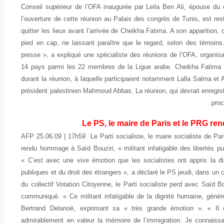
Conseil supérieur de l’OFA inaugurée par Leila Ben Ali, épouse du 
l’ouverture de cette réunion au Palais des congrès de Tunis, est r
quitter les lieux avant l’arrivée de Cheikha Fatima. A son apparition, c
pied en cap, ne laissant paraître que le regard, selon des témoins
presse », a expliqué une spécialiste des réunions de l’OFA, organ
14 pays parmi les 22 membres de la Ligue arabe. Cheikha Fatima d
durant la réunion, à laquelle participaient notamment Lalla Salma 
président palestinien Mahmoud Abbas. La réunion, qui devrait enregistr
proc
Le PS, le maire de Paris et le PRG r
AFP 25.06.09 | 17h59 Le Parti socialiste, le maire socialiste de P
rendu hommage à Saïd Bouziri, « militant infatigable des libertés pu
« C’est avec une vive émotion que les socialistes ont appris la disp
publiques et du droit des étrangers », a déclaré le PS jeudi, dans
du collectif Votation Citoyenne, le Parti socialiste perd avec Saïd Bo
communiqué. « Ce militant infatigable de la dignité humaine, génér
Bertrand Delanoë, exprimant sa « très grande émotion ». « Il ét
admirablement en valeur la mémoire de l’immigration. Je connaissa