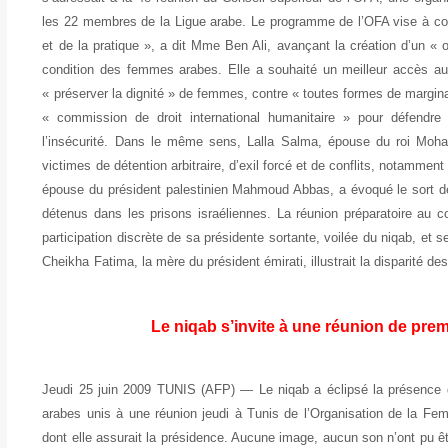
les 22 membres de la Ligue arabe. Le programme de l’OFA vise à con
et de la pratique », a dit Mme Ben Ali, avançant la création d’un « ob
condition des femmes arabes. Elle a souhaité un meilleur accès aux
« préserver la dignité » de femmes, contre « toutes formes de margin
« commission de droit international humanitaire » pour défendr
l’insécurité. Dans le même sens, Lalla Salma, épouse du roi Mo
victimes de détention arbitraire, d’exil forcé et de conflits, notammen
épouse du président palestinien Mahmoud Abbas, a évoqué le sort de
détenus dans les prisons israéliennes. La réunion préparatoire au
participation discrète de sa présidente sortante, voilée du niqab, et 
Cheikha Fatima, la mère du président émirati, illustrait la disparité
Le niqab s’invite à une réunion de pre
Jeudi 25 juin 2009 TUNIS (AFP) — Le niqab a éclipsé la présence
arabes unis à une réunion jeudi à Tunis de l’Organisation de la F
dont elle assurait la présidence. Aucune image, aucun son n’ont pu ê