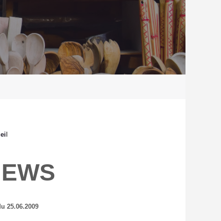
ei
l
NEWS
du 25.06.2009