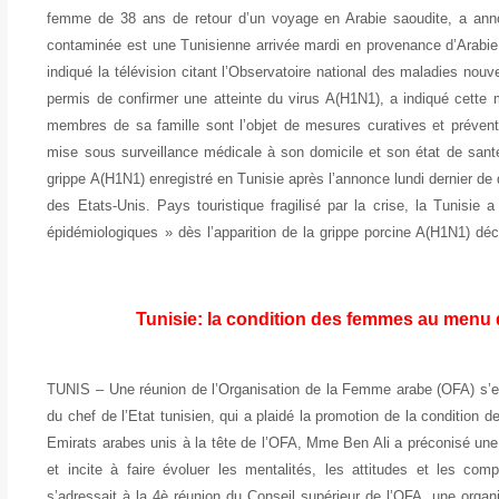
femme de 38 ans de retour d’un voyage en Arabie saoudite, a annon
contaminée est une Tunisienne arrivée mardi en provenance d’Arabie s
indiqué la télévision citant l’Observatoire national des maladies n
permis de confirmer une atteinte du virus A(H1N1), a indiqué cette
membres de sa famille sont l’objet de mesures curatives et préventi
mise sous surveillance médicale à son domicile et son état de santé 
grippe A(H1N1) enregistré en Tunisie après l’annonce lundi dernier d
des Etats-Unis. Pays touristique fragilisé par la crise, la Tunisie 
épidémiologiques » dès l’apparition de la grippe porcine A(H1N1) dé
Tunisie: la condition des femmes au menu
TUNIS – Une réunion de l’Organisation de la Femme arabe (OFA) s’es
du chef de l’Etat tunisien, qui a plaidé la promotion de la conditi
Emirats arabes unis à la tête de l’OFA, Mme Ben Ali a préconisé une
et incite à faire évoluer les mentalités, les attitudes et les c
s’adressait à la 4è réunion du Conseil supérieur de l’OFA, une or