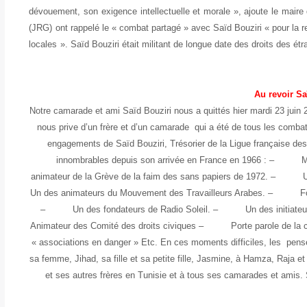
dévouement, son exigence intellectuelle et morale », ajoute le mair
(JRG) ont rappelé le « combat partagé » avec Saïd Bouziri « pour la 
locales ». Saïd Bouziri était militant de longue date des droits des é
Au revoir Sa
Notre camarade et ami Saïd Bouziri nous a quittés hier mardi 23 juin 2
nous prive d’un frère et d’un camarade qui a été de tous les combats 
engagements de Saïd Bouziri, Trésorier de la Ligue française des
innombrables depuis son arrivée en France en 1966 : – 
animateur de la Grève de la faim des sans papiers de 1972. – U
Un des animateurs du Mouvement des Travailleurs Arabes. – Fonda
– Un des fondateurs de Radio Soleil. – Un des initiateur
Animateur des Comité des droits civiques – Porte parole de la
« associations en danger » Etc. En ces moments difficiles, les pens
sa femme, Jihad, sa fille et sa petite fille, Jasmine, à Hamza, Raja 
et ses autres frères en Tunisie et à tous ses camarades et amis. 