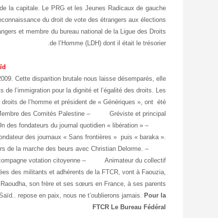
e de la capitale. Le PRG et les Jeunes Radicaux de gauche
reconnaissance du droit de vote des étrangers aux élections
trangers et membre du bureau national de la Ligue des Droits
de l’Homme (LDH) dont il était le trésorier.
ïd
009. Cette disparition brutale nous laisse désemparés, elle
de l’immigration pour la dignité et l’égalité des droits. Les
 droits de l’homme et président de « Génériques », ont été
Membre des Comités Palestine – Gréviste et principal
n des fondateurs du journal quotidien « libération » –
teur des journaux « Sans frontières » puis « baraka ».
s de la marche des beurs avec Christian Delorme. –
 compagne votation citoyenne – Animateur du collectif
ées des militants et adhérents de la FTCR, vont à Faouzia,
et Raoudha, son frère et ses sœurs en France, à ses parents
Saïd.. repose en paix, nous ne t’oublierons jamais.
Pour la
FTCR Le Bureau Fédéral