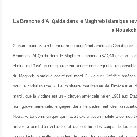
La Branche d’Al Qaida dans le Maghreb islamique rev
à Nouakch
Xinhua: jeudi 25 juin Le meurtre du coopérant américain Christopher 
Branche d’Al Qaida dans le Maghreb islamique (BAQMI), selon la chai
chaine a diffusé un enregistrement sonore dans lequel le responsable
du Maghreb islamique ont réussi mardi (…) à tuer l’infidèle américa
pour le christianisme ». Le ministère mauritanien de l’Intérieur et
mardi, que la victime est un « citoyen américain né en 1961 aux Etats-
non gouvernementale, engagée dans l’encadrement des associati
Noura ». Le communiqué qui n’avait exclu aucun mobile à ce meurtre
arrivés à bord d’un véhicule, et qui ont tiré des coups de feu mo
concordants recueillis sur le lieu du crime, les coupables ont, dans