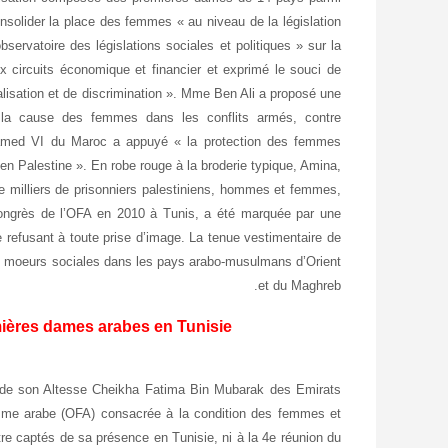
solider la place des femmes « au niveau de la législation
servatoire des législations sociales et politiques » sur la
 circuits économique et financier et exprimé le souci de
alisation et de discrimination ». Mme Ben Ali a proposé une
e la cause des femmes dans les conflits armés, contre
hamed VI du Maroc a appuyé « la protection des femmes
t en Palestine ». En robe rouge à la broderie typique, Amina,
 milliers de prisonniers palestiniens, hommes et femmes,
 congrès de l’OFA en 2010 à Tunis, a été marquée par une
se refusant à toute prise d’image. La tenue vestimentaire de
 des moeurs sociales dans les pays arabo-musulmans d’Orient
et du Maghreb.
mières dames arabes en Tunisie
 de son Altesse Cheikha Fatima Bin Mubarak des Emirats
emme arabe (OFA) consacrée à la condition des femmes et
tre captés de sa présence en Tunisie, ni à la 4e réunion du