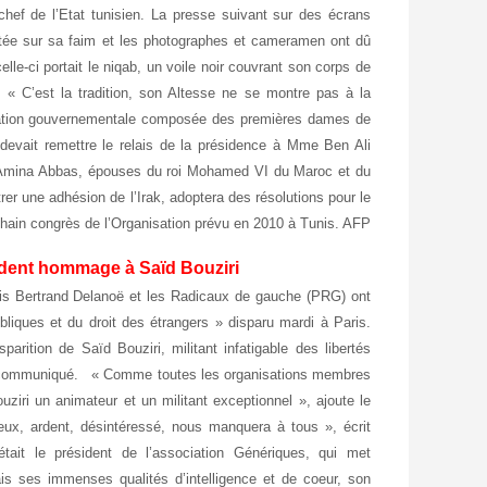
chef de l’Etat tunisien. La presse suivant sur des écrans
estée sur sa faim et les photographes et cameramen ont dû
elle-ci portait le niqab, un voile noir couvrant son corps de
. « C’est la tradition, son Altesse ne se montre pas à la
isation gouvernementale composée des premières dames de
evait remettre le relais de la présidence à Mme Ben Ali
et Amina Abbas, épouses du roi Mohamed VI du Maroc et du
er une adhésion de l’Irak, adoptera des résolutions pour le
hain congrès de l’Organisation prévu en 2010 à Tunis. AFP.
endent hommage à Saïd Bouziri
aris Bertrand Delanoë et les Radicaux de gauche (PRG) ont
bliques et du droit des étrangers » disparu mardi à Paris.
arition de Saïd Bouziri, militant infatigable des libertés
 un communiqué. « Comme toutes les organisations membres
uziri un animateur et un militant exceptionnel », ajoute le
eux, ardent, désintéressé, nous manquera à tous », écrit
ait le président de l’association Génériques, qui met
is ses immenses qualités d’intelligence et de coeur, son