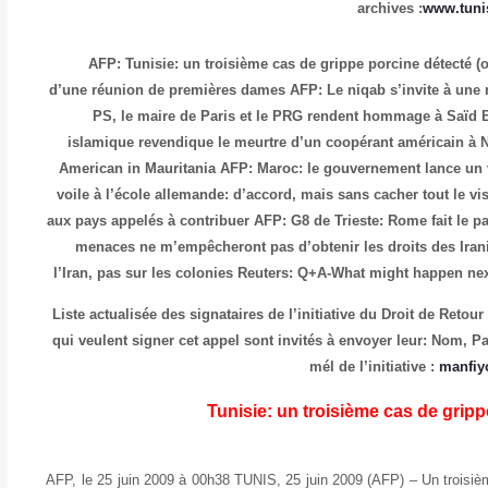
:
www.tuni
AFP: Tunisie: un troisième cas de grippe porcine détecté (o
d’une réunion de premières dames
AFP: Le niqab s’invite à une
PS, le maire de Paris et le PRG rendent hommage à Saïd 
islamique revendique le meurtre d’un coopérant américain à
American in Mauritania
AFP: Maroc: le gouvernement lance un
voile à l’école allemande: d’accord, mais sans cacher tout le vi
aux pays appelés à contribuer
AFP: G8 de Trieste: Rome fait le pa
menaces ne m’empêcheront pas d’obtenir les droits des Ira
l’Iran, pas sur les colonies
Reuters: Q+A-What might happen nex
Liste actualisée des signataires de l’initiative du Droit de Retour
qui veulent signer cet appel sont invités à envoyer leur: Nom, Pa
mél de l’initiative :
manfi
Tunisie: un troisième cas de grippe
AFP, le 25 juin 2009 à 00h38 TUNIS, 25 juin 2009 (AFP) – Un troisiè