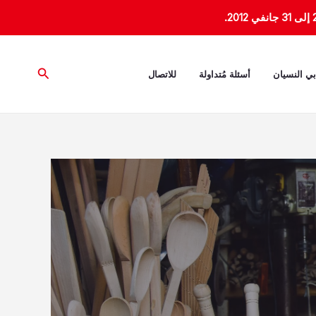
البحث
بي النسيان
أسئلة مُتداولة
للاتصال