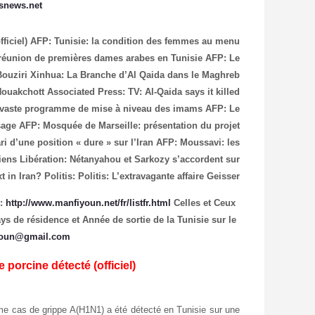
snews.net
archives
fficiel)
AFP: Tunisie: la condition des femmes au menu
 réunion de premières dames arabes en Tunisie
AFP: Le
Bouziri
Xinhua: La Branche d’Al Qaida dans le Maghreb
 Nouakchott
Associated Press: TV: Al-Qaida says it killed
 vaste programme de mise à niveau des imams
AFP: Le
sage
AFP: Mosquée de Marseille: présentation du projet
ri d’une position « dure » sur l’Iran
AFP: Moussavi: les
niens
Libération: Nétanyahou et Sarkozy s’accordent sur
t in Iran?
Politis: Politis: L’extravagante affaire Geisser
 :
http://www.manfiyoun.net/fr/listfr.html
Celles et Ceux
ys de résidence et Année de sortie de la Tunisie sur le
youn@gmail.com
 porcine détecté (officiel)
me cas de grippe A(H1N1) a été détecté en Tunisie sur une