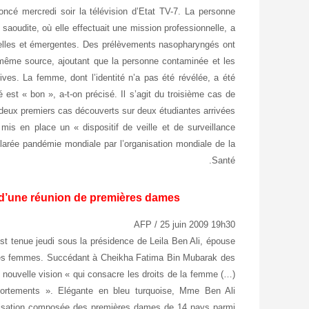
cé mercredi soir la télévision d’Etat TV-7. La personne
aoudite, où elle effectuait une mission professionnelle, a
ouvelles et émergentes. Des prélèvements nasopharyngés ont
 même source, ajoutant que la personne contaminée et les
ves. La femme, dont l’identité n’a pas été révélée, a été
est « bon », a-t-on précisé. Il s’agit du troisième cas de
e deux premiers cas découverts sur deux étudiantes arrivées
a mis en place un « dispositif de veille et de surveillance
clarée pandémie mondiale par l’organisation mondiale de la
Santé.
 d’une réunion de premières dames
AFP / 25 juin 2009 19h30
t tenue jeudi sous la présidence de Leila Ben Ali, épouse
on des femmes. Succédant à Cheikha Fatima Bin Mubarak des
 nouvelle vision « qui consacre les droits de la femme (…)
omportements ». Elégante en bleu turquoise, Mme Ben Ali
ganisation composée des premières dames de 14 pays parmi